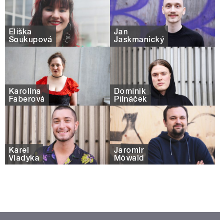
Eliška
Jan
Soukupová
Jaskmanický
Karolína
Dominik
Faberová
Pilnáček
Karel
Jaromír
Vladyka
Möwald