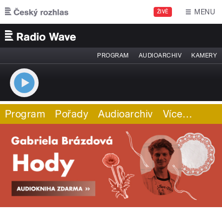
Přejít k hlavnímu obsahu
MENU
ŽIVĚ
PROGRAM
AUDIOARCHIV
KAMERY
Program
Pořady
Audioarchiv
Více
…