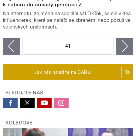
k náboru do armády generaci Z
Na internetu, zejména na sociální síti TikTok, se šíří videa
influencerek, které se natáčí se zbraněmi nebo pózují ve
vojenských uniformách.
STRÁNKY
41
n
zí
Jak nás naladíte na DABu
SLEDUJTE NÁS
KOLEGOVÉ