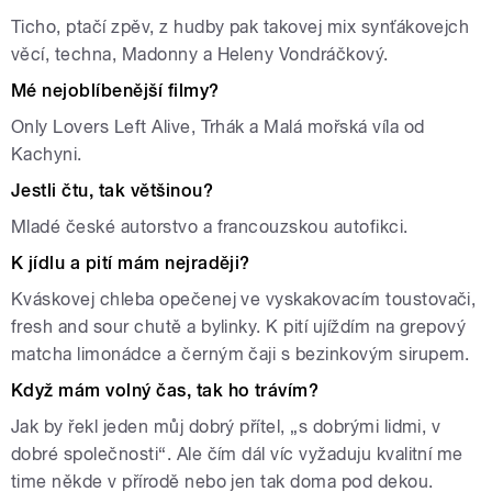
Ticho, ptačí zpěv, z hudby pak takovej mix synťákovejch
věcí, techna, Madonny a Heleny Vondráčkový.
Mé nejoblíbenější filmy?
Only Lovers Left Alive, Trhák a Malá mořská víla od
Kachyni.
Jestli čtu, tak většinou?
Mladé české autorstvo a francouzskou autofikci.
K jídlu a pití mám nejraději?
Kváskovej chleba opečenej ve vyskakovacím toustovači,
fresh and sour chutě a bylinky. K pití ujíždím na grepový
matcha limonádce a černým čaji s bezinkovým sirupem.
Když mám volný čas, tak ho trávím?
Jak by řekl jeden můj dobrý přítel, „s dobrými lidmi, v
dobré společnosti“. Ale čím dál víc vyžaduju kvalitní me
time někde v přírodě nebo jen tak doma pod dekou.