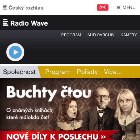
Přejít k hlavnímu obsahu
MENU
ŽIVĚ
PROGRAM
AUDIOARCHIV
KAMERY
Společnost
Program
Pořady
Více
…