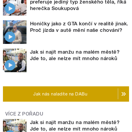
preferuje jediný typ ženského těla, říká
herečka Soukupová
Honičky jako z GTA končí v realitě jinak.
Proč jízda v autě mění naše chování?
Jak si najít manžu na malém městě?
Jde to, ale nelze mít mnoho nároků
Jak nás naladíte na DABu
VÍCE Z POŘADU
Jak si najít manžu na malém městě?
Jde to, ale nelze mít mnoho nároků