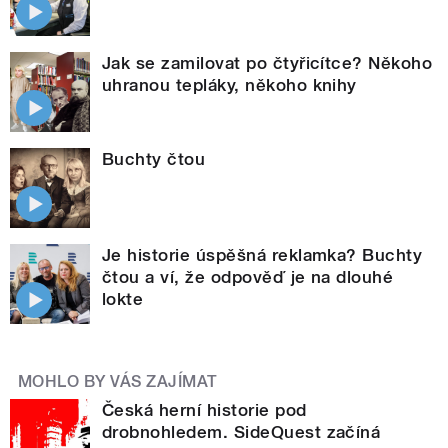
Jak se zamilovat po čtyřicítce? Někoho
uhranou tepláky, někoho knihy
Buchty čtou
Je historie úspěšná reklamka? Buchty
čtou a ví, že odpověď je na dlouhé
lokte
MOHLO BY VÁS ZAJÍMAT
Česká herní historie pod
drobnohledem. SideQuest začíná