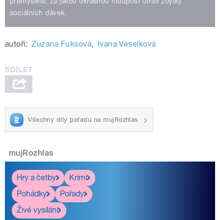
přemýšlela, za jakou okrasnou hloupost utratí zbytky
sociálních dávek.
autoři:
Zuzana Fuksová
,
Ivana Veselková
Všechny díly pořadu na mujRozhlas
mujRozhlas
Hry a četby
Krimi
Pohádky
Pořady
Živé vysílání