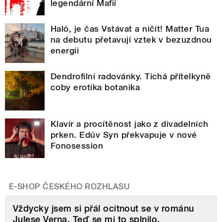
legendární Mafií
Haló, je čas Vstávat a ničit! Matter Tua
na debutu přetavují vztek v bezuzdnou
energii
Dendrofilní radovánky. Tichá přítelkyně
coby erotika botanika
Klavír a procítěnost jako z divadelních
prken. Edúv Syn překvapuje v nové
Fonosession
E-SHOP ČESKÉHO ROZHLASU
Vždycky jsem si přál ocitnout se v románu
Julese Verna. Teď se mi to splnilo.