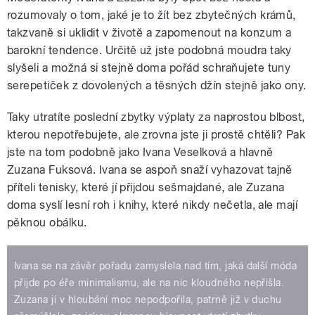
rozumovaly o tom, jaké je to žít bez zbytečných krámů,
takzvaně si uklidit v životě a zapomenout na konzum a
barokní tendence. Určitě už jste podobná moudra taky
slyšeli a možná si stejně doma pořád schraňujete tuny
serepetiček z dovolených a těsných džín stejně jako ony.
Taky utratíte poslední zbytky výplaty za naprostou blbost,
kterou nepotřebujete, ale zrovna jste ji prostě chtěli? Pak
jste na tom podobně jako Ivana Veselková a hlavně
Zuzana Fuksová. Ivana se aspoň snaží vyhazovat tajně
příteli tenisky, které jí přijdou sešmajdané, ale Zuzana
doma syslí lesní roh i knihy, které nikdy nečetla, ale mají
pěknou obálku.
Ivana se na závěr pořadu zamyslela nad tím, jaká další móda
přijde po éře minimalismu, ale na nic kloudného nepřišla.
Zuzana jí v hloubání moc nepodpořila, patrně již v duchu