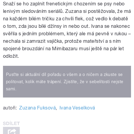
Snaží se ho zaplnit frenetickým chozením se psy nebo
lenivým sledováním seriálů. Zuzana si postěžovala, že má
na každém bílém tričku za chvíli flek, což vedlo k debatě
o tom, zda jsou bílé džínsy in nebo out. Ivana se nakonec
svěřila s jedním problémem, který ale má pevně v rukou –
nechala si zamrazit vajíčka, protože mateřství a s ním
spojené brouzdání na Mimibazaru musí ještě na pár let
odložit.
Pusťte si aktuální díl pořadu o všem a o ničem a zkuste se
politovat, kolik máte trápení. Zjistíte, že v sebelítosti nejste
sami.
autoři:
Zuzana Fuksová
,
Ivana Veselková