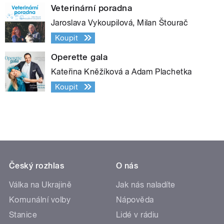
Veterinární poradna
Jaroslava Vykoupilová, Milan Štourač
Koupit
Operette gala
Kateřina Kněžíková a Adam Plachetka
Koupit
Český rozhlas
O nás
Válka na Ukrajině
Jak nás naladíte
Komunální volby
Nápověda
Stanice
Lidé v rádiu