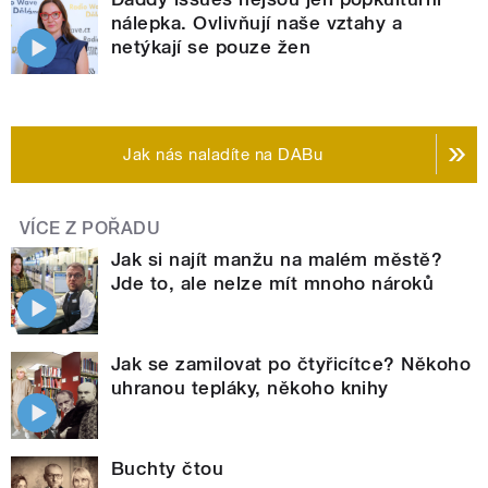
nálepka. Ovlivňují naše vztahy a
netýkají se pouze žen
Jak nás naladíte na DABu
VÍCE Z POŘADU
Jak si najít manžu na malém městě?
Jde to, ale nelze mít mnoho nároků
Jak se zamilovat po čtyřicítce? Někoho
uhranou tepláky, někoho knihy
Buchty čtou