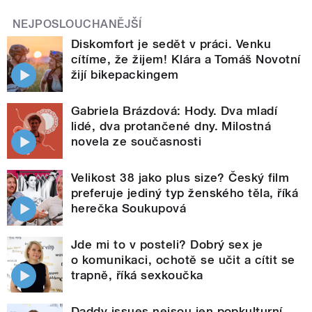
NEJPOSLOUCHANĚJŠÍ
Diskomfort je sedět v práci. Venku
cítíme, že žijem! Klára a Tomáš Novotní
žijí bikepackingem
Gabriela Brázdová: Hody. Dva mladí
lidé, dva protančené dny. Milostná
novela ze současnosti
Velikost 38 jako plus size? Český film
preferuje jediný typ ženského těla, říká
herečka Soukupová
Jde mi to v posteli? Dobrý sex je
o komunikaci, ochotě se učit a cítit se
trapně, říká sexkoučka
Daddy issues nejsou jen popkulturní