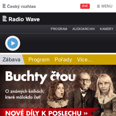
Přejít k hlavnímu obsahu
MENU
ŽIVĚ
PROGRAM
AUDIOARCHIV
KAMERY
Zábava
Program
Pořady
Více
…