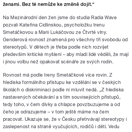
ženami. Bez té nemůže ke změně dojít.“
Na Mezinárodní den žen jsme do studia Radia Wave
pozvali Kateřina Cidlinskou, psycholožku Irenu
Smetáčkovou a Marii Lukáčovou ze Čtvrté vlny.
Genderová rovnost znamená pro všechny tři svobodu od
stereotypů. V dětech je třeba podle nich rozvíjet
především kritické myšlení – aby mladí lidé věděli, že mají
i jinou volbu než opakovat scénáře ze svých rodin.
Rovnost má podle Ireny Smetáčkové více rovin. Z
hlediska formálního přístupu ke vzdělání se v českých
školách o diskriminaci podle ní mluvit nedá. „Z hlediska
nastavených očekávání a s tím souvisejících přístupů,
tedy toho, v čem dívky a chlapce povzbuzujeme a od
čeho je odrazujeme – v tom ještě máme na čem
pracovat. Ukazuje se, že v Česku přetrvávají stereotypy i
zaslepenost na straně vyučujících, rodičů i dětí. Vedu