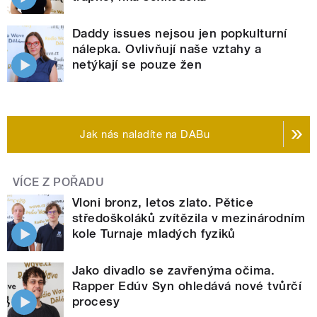
Daddy issues nejsou jen popkulturní
nálepka. Ovlivňují naše vztahy a
netýkají se pouze žen
Jak nás naladíte na DABu
VÍCE Z POŘADU
Vloni bronz, letos zlato. Pětice
středoškoláků zvítězila v mezinárodním
kole Turnaje mladých fyziků
Jako divadlo se zavřenýma očima.
Rapper Edúv Syn ohledává nové tvůrčí
procesy