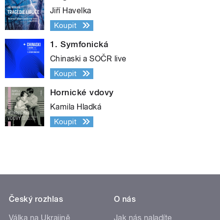
Jiří Havelka
Koupit
1. Symfonická
Chinaski a SOČR live
Koupit
Hornické vdovy
Kamila Hladká
Koupit
Český rozhlas
O nás
Válka na Ukrajině
Jak nás naladíte