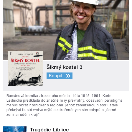
Šikmý kostel 3
Koupit
Románová kronika ztraceného města - léta 1945–1961. Karin
Lednická předkládá do značné míry převratný, dosavadní paradigma
měnící obraz hornického regionu, jehož zahlazenou historii stále
překrývá tlustá vrstva mýtů a zakořeněných stereotypů o „černé
zemi a rudém kraji“.
Tragédie Liblice