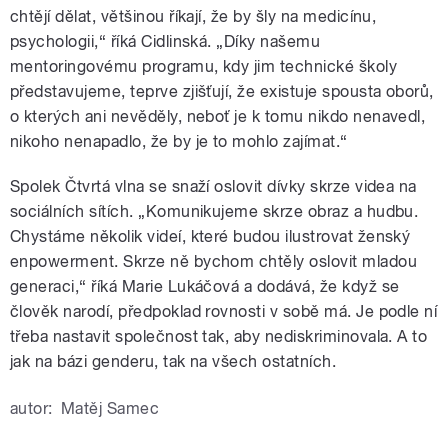
chtějí dělat, většinou říkají, že by šly na medicínu,
psychologii,“ říká Cidlinská. „Díky našemu
mentoringovému programu, kdy jim technické školy
představujeme, teprve zjišťují, že existuje spousta oborů,
o kterých ani nevěděly, neboť je k tomu nikdo nenavedl,
nikoho nenapadlo, že by je to mohlo zajímat.“
Spolek Čtvrtá vlna se snaží oslovit dívky skrze videa na
sociálních sítích. „Komunikujeme skrze obraz a hudbu.
Chystáme několik videí, které budou ilustrovat ženský
enpowerment. Skrze ně bychom chtěly oslovit mladou
generaci,“ říká Marie Lukáčová a dodává, že když se
člověk narodí, předpoklad rovnosti v sobě má. Je podle ní
třeba nastavit společnost tak, aby nediskriminovala. A to
jak na bázi genderu, tak na všech ostatních.
autor:
Matěj Samec