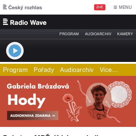
Přejít k hlavnímu obsahu
MENU
ŽIVĚ
PROGRAM
AUDIOARCHIV
KAMERY
Program
Pořady
Audioarchiv
Více
…