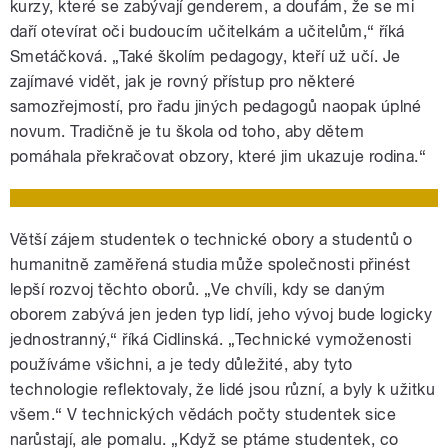
kurzy, které se zabývají genderem, a doufám, že se mi
daří otevírat oči budoucím učitelkám a učitelům,“ říká
Smetáčková. „Také školím pedagogy, kteří už učí. Je
zajímavé vidět, jak je rovný přístup pro některé
samozřejmostí, pro řadu jiných pedagogů naopak úplné
novum. Tradičně je tu škola od toho, aby dětem
pomáhala překračovat obzory, které jim ukazuje rodina.“
Větší zájem studentek o technické obory a studentů o
humanitně zaměřená studia může společnosti přinést
lepší rozvoj těchto oborů. „Ve chvíli, kdy se daným
oborem zabývá jen jeden typ lidí, jeho vývoj bude logicky
jednostranný,“ říká Cidlinská. „Technické vymoženosti
používáme všichni, a je tedy důležité, aby tyto
technologie reflektovaly, že lidé jsou různí, a byly k užitku
všem.“ V technických vědách počty studentek sice
narůstají, ale pomalu. „Když se ptáme studentek, co