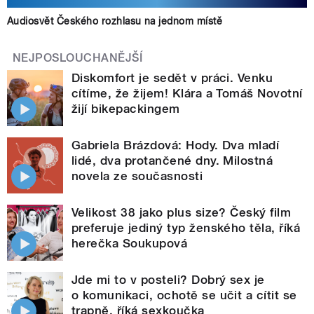
Audiosvět Českého rozhlasu na jednom místě
NEJPOSLOUCHANĚJŠÍ
Diskomfort je sedět v práci. Venku
cítíme, že žijem! Klára a Tomáš Novotní
žijí bikepackingem
Gabriela Brázdová: Hody. Dva mladí
lidé, dva protančené dny. Milostná
novela ze současnosti
Velikost 38 jako plus size? Český film
preferuje jediný typ ženského těla, říká
herečka Soukupová
Jde mi to v posteli? Dobrý sex je
o komunikaci, ochotě se učit a cítit se
trapně, říká sexkoučka