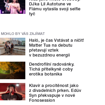
DJka Lil Autotune ve
Flámu vytasila svoji selfie
tyč
MOHLO BY VÁS ZAJÍMAT
Haló, je čas Vstávat a ničit!
Matter Tua na debutu
přetavují vztek
v bezuzdnou energii
Dendrofilní radovánky.
Tichá přítelkyně coby
erotika botanika
Klavír a procítěnost jako
z divadelních prken. Edúv
Syn překvapuje v nové
Fonosession