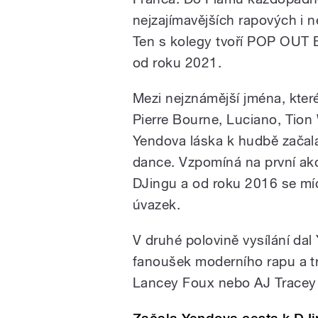
nejzajímavějších rapových i 
Ten s kolegy tvoří POP OUT E
od roku 2021.
Mezi nejznámější jména, které
Pierre Bourne, Luciano, Tio
Yendova láska k hudbě začala
dance. Vzpomíná na první akc
DJingu a od roku 2016 se mí
úvazek.
V druhé polovině vysílání dal
fanoušek moderního rapu a tra
Lancey Foux nebo AJ Tracey 