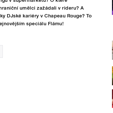
ngu v supermarketu? O které
hraniční umělci zažádali v rideru? A
tky DJské kariéry v Chapeau Rouge? To
nejnovějším speciálu Flámu!