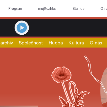
Program
mujRozhlas
Stanice
O r
archiv
Společnost
Hudba
Kultura
O nás