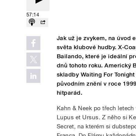
57:14
Jak už je zvykem, na úvod e
světa klubové hudby. X-Coa
Bailando, které je ideální p
dnů tohoto roku. Americký 
skladby Waiting For Tonight
původním znění v roce 1999
hitparád.
Kahn & Neek po třech letech
Lupus et Ursus. Z něho si Ke
Secret, na kterém si dubstepo
Franca. Do Flámu každopádně