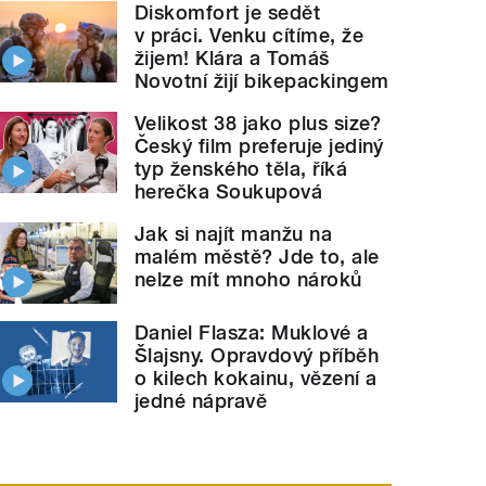
Diskomfort je sedět
v práci. Venku cítíme, že
žijem! Klára a Tomáš
Novotní žijí bikepackingem
Velikost 38 jako plus size?
Český film preferuje jediný
typ ženského těla, říká
herečka Soukupová
Jak si najít manžu na
malém městě? Jde to, ale
nelze mít mnoho nároků
Daniel Flasza: Muklové a
Šlajsny. Opravdový příběh
o kilech kokainu, vězení a
jedné nápravě