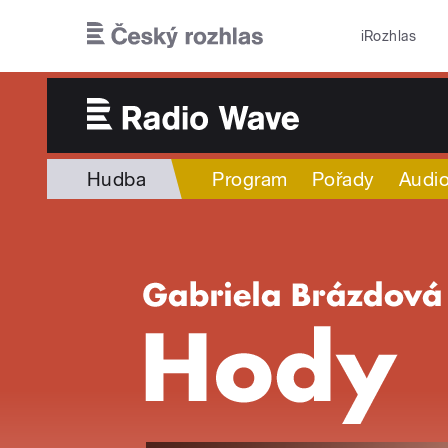
Přejít k hlavnímu obsahu
iRozhlas
Hudba
Program
Pořady
Audio