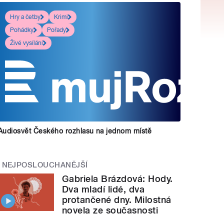
Hry a četby
Krimi
Pohádky
Pořady
Živé vysílání
Audiosvět Českého rozhlasu na jednom místě
NEJPOSLOUCHANĚJŠÍ
Gabriela Brázdová: Hody.
Dva mladí lidé, dva
protančené dny. Milostná
novela ze současnosti