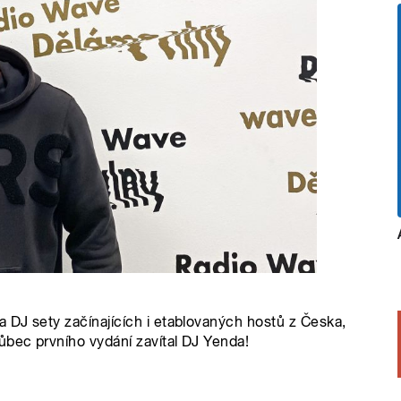
a DJ sety začínajících i etablovaných hostů z Česka,
ůbec prvního vydání zavítal DJ Yenda!