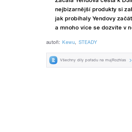
Začala Yendova cesta k DJi
nejbizarnější produkty si za
jak probíhaly Yendovy začá
a mnoho více se dozvíte v 
autoři:
Kewu
,
STEADY
Všechny díly pořadu na mujRozhlas