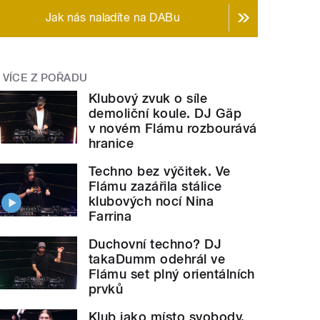
Jak nás naladíte na DABu
VÍCE Z POŘADU
Klubový zvuk o síle
demoliční koule. DJ Gäp
v novém Flámu rozbourává
hranice
Techno bez výčitek. Ve
Flámu zazářila stálice
klubových nocí Nina
Farrina
Duchovní techno? DJ
takaDumm odehrál ve
Flámu set plný orientálních
prvků
Klub jako místo svobody.