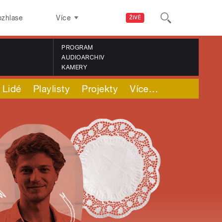
ozhlase
Více
ŽIVĚ
PROGRAM
AUDIOARCHIV
KAMERY
Lidé
Playlisty
Projekty
Více
…