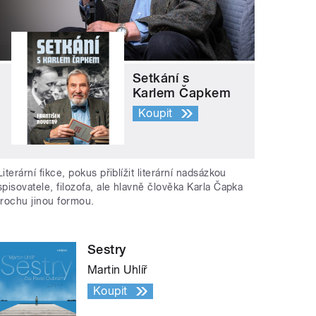
Setkání s
Karlem Čapkem
Koupit
Literární fikce, pokus přiblížit literární nadsázkou
spisovatele, filozofa, ale hlavně člověka Karla Čapka
trochu jinou formou.
Sestry
Martin Uhlíř
Koupit