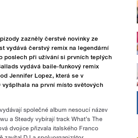
pizody zazněly čerstvé novinky ze
st vydává čerstvý remix na legendární
ro poslech při užívání si prvních teplých
Ballads vydává baile-funkový remix
 od Jennifer Lopez, která se v
 vyšplhala na první místo světových
 vydávají společné album nesoucí název
wu a Steady vybírají track What’s The
vá dvojice přizvala italského Franco
 zavítal DJ a spoluorganizátor