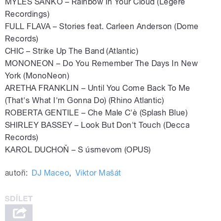
MYLES SANKO – Rainbow In Your Cloud (Legere
Recordings)
FULL FLAVA – Stories feat. Carleen Anderson (Dome
Records)
CHIC – Strike Up The Band (Atlantic)
MONONEON – Do You Remember The Days In New
York (MonoNeon)
ARETHA FRANKLIN – Until You Come Back To Me
(That's What I'm Gonna Do) (Rhino Atlantic)
ROBERTA GENTILE – Che Male C'è (Splash Blue)
SHIRLEY BASSEY – Look But Don't Touch (Decca
Records)
KAROL DUCHOŇ – S úsmevom (OPUS)
autoři:
DJ Maceo
,
Viktor Mašát