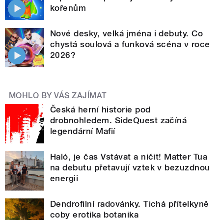
kořenům
Nové desky, velká jména i debuty. Co
chystá soulová a funková scéna v roce
2026?
MOHLO BY VÁS ZAJÍMAT
Česká herní historie pod
drobnohledem. SideQuest začíná
legendární Mafií
Haló, je čas Vstávat a ničit! Matter Tua
na debutu přetavují vztek v bezuzdnou
energii
Dendrofilní radovánky. Tichá přítelkyně
coby erotika botanika