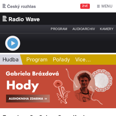
Přejít k hlavnímu obsahu
MENU
ŽIVĚ
PROGRAM
AUDIOARCHIV
KAMERY
Hudba
Program
Pořady
Více
…