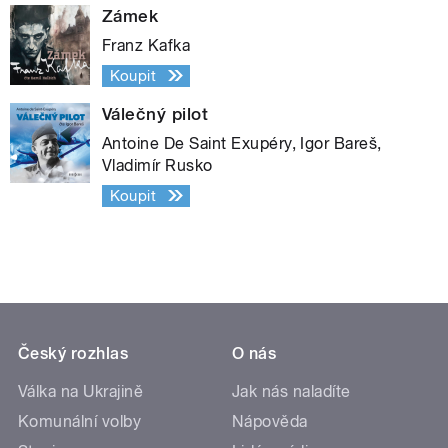
Zámek
Franz Kafka
Koupit
Válečný pilot
Antoine De Saint Exupéry, Igor Bareš,
Vladimír Rusko
Koupit
Český rozhlas
O nás
Válka na Ukrajině
Jak nás naladíte
Komunální volby
Nápověda