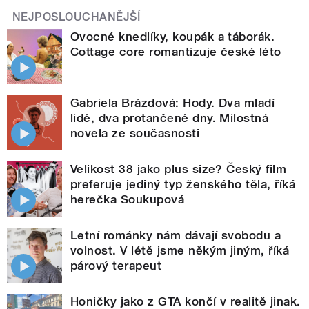
NEJPOSLOUCHANĚJŠÍ
Ovocné knedlíky, koupák a táborák.
Cottage core romantizuje české léto
Gabriela Brázdová: Hody. Dva mladí
lidé, dva protančené dny. Milostná
novela ze současnosti
Velikost 38 jako plus size? Český film
preferuje jediný typ ženského těla, říká
herečka Soukupová
Letní románky nám dávají svobodu a
volnost. V létě jsme někým jiným, říká
párový terapeut
Honičky jako z GTA končí v realitě jinak.