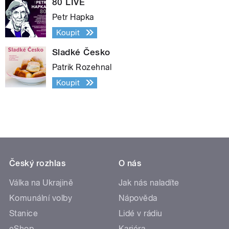
80 LIVE
Petr Hapka
Koupit
Sladké Česko
Patrik Rozehnal
Koupit
Český rozhlas
O nás
Válka na Ukrajině
Jak nás naladíte
Komunální volby
Nápověda
Stanice
Lidé v rádiu
eShop
Kariéra