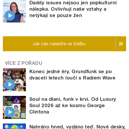
Daddy issues nejsou jen popkulturní
nálepka. Ovlivňují naše vztahy a
netýkají se pouze žen
Jak nás naladíte na DABu
VÍCE Z POŘADU
Konec jedné éry. Grundfunk se po
dvaceti letech loučí s Radiem Wave
Soul na dlani, funk v krvi. Od Luxury
Soul 2026 až ke kosmu George
Clintona
Nahráno hned, vydáno teď. Nové desky,