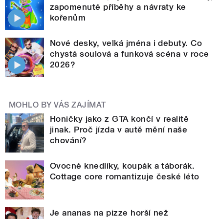
zapomenuté příběhy a návraty ke
kořenům
Nové desky, velká jména i debuty. Co
chystá soulová a funková scéna v roce
2026?
MOHLO BY VÁS ZAJÍMAT
Honičky jako z GTA končí v realitě
jinak. Proč jízda v autě mění naše
chování?
Ovocné knedlíky, koupák a táborák.
Cottage core romantizuje české léto
Je ananas na pizze horší než