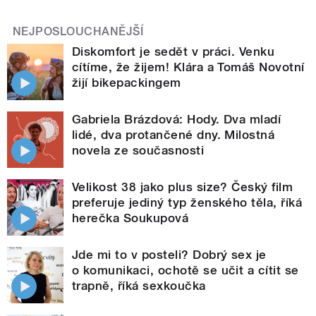
NEJPOSLOUCHANĚJŠÍ
Diskomfort je sedět v práci. Venku
cítíme, že žijem! Klára a Tomáš Novotní
žijí bikepackingem
Gabriela Brázdová: Hody. Dva mladí
lidé, dva protančené dny. Milostná
novela ze současnosti
Velikost 38 jako plus size? Český film
preferuje jediný typ ženského těla, říká
herečka Soukupová
Jde mi to v posteli? Dobrý sex je
o komunikaci, ochotě se učit a cítit se
trapně, říká sexkoučka