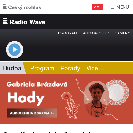
Přejít k hlavnímu obsahu
MENU
ŽIVĚ
PROGRAM
AUDIOARCHIV
KAMERY
Hudba
Program
Pořady
Více
…