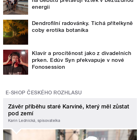
energii
Dendrofilní radovánky. Tichá přítelkyně
coby erotika botanika
Klavír a procítěnost jako z divadelních
prken. Edúv Syn překvapuje v nové
Fonosession
E-SHOP ČESKÉHO ROZHLASU
Závěr příběhu staré Karviné, který měl zůstat
pod zemí
Karin Lednická, spisovatelka