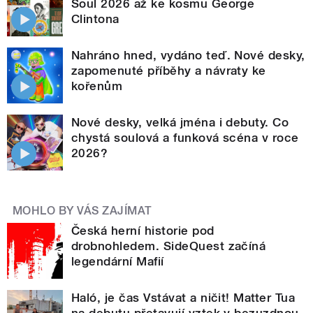
Soul 2026 až ke kosmu George
Clintona
Nahráno hned, vydáno teď. Nové desky,
zapomenuté příběhy a návraty ke
kořenům
Nové desky, velká jména i debuty. Co
chystá soulová a funková scéna v roce
2026?
MOHLO BY VÁS ZAJÍMAT
Česká herní historie pod
drobnohledem. SideQuest začíná
legendární Mafií
Haló, je čas Vstávat a ničit! Matter Tua
na debutu přetavují vztek v bezuzdnou