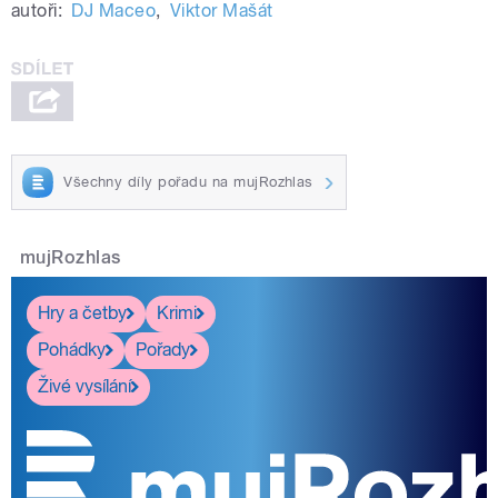
autoři:
DJ Maceo
,
Viktor Mašát
Všechny díly pořadu na mujRozhlas
mujRozhlas
Hry a četby
Krimi
Pohádky
Pořady
Živé vysílání