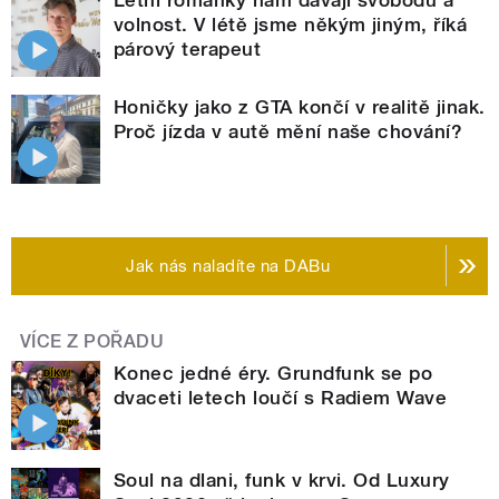
volnost. V létě jsme někým jiným, říká
párový terapeut
Honičky jako z GTA končí v realitě jinak.
Proč jízda v autě mění naše chování?
Jak nás naladíte na DABu
VÍCE Z POŘADU
Konec jedné éry. Grundfunk se po
dvaceti letech loučí s Radiem Wave
Soul na dlani, funk v krvi. Od Luxury