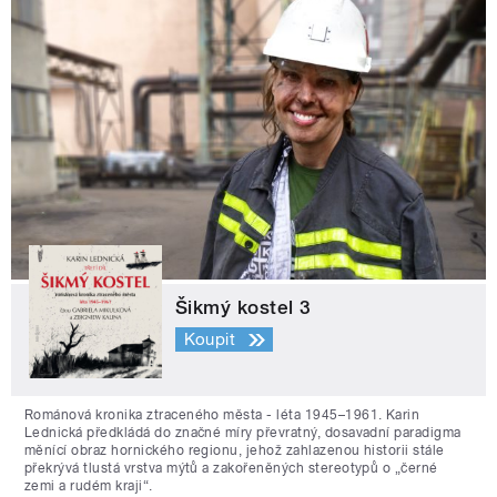
Šikmý kostel 3
Koupit
Románová kronika ztraceného města - léta 1945–1961. Karin
Lednická předkládá do značné míry převratný, dosavadní paradigma
měnící obraz hornického regionu, jehož zahlazenou historii stále
překrývá tlustá vrstva mýtů a zakořeněných stereotypů o „černé
zemi a rudém kraji“.