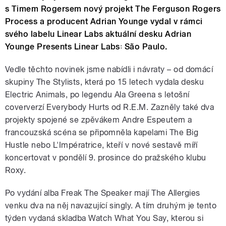
s Timem Rogersem nový projekt The Ferguson Rogers
Process a producent Adrian Younge vydal v rámci
svého labelu Linear Labs aktuální desku Adrian
Younge Presents Linear Labs꞉ São Paulo.
Vedle těchto novinek jsme nabídli i návraty – od domácí
skupiny The Stylists, která po 15 letech vydala desku
Electric Animals, po legendu Ala Greena s letošní
coververzí Everybody Hurts od R.E.M. Zazněly také dva
projekty spojené se zpěvákem Andre Espeutem a
francouzská scéna se připomněla kapelami The Big
Hustle nebo L'Impératrice, kteří v nové sestavě míří
koncertovat v pondělí 9. prosince do pražského klubu
Roxy.
Po vydání alba Freak The Speaker mají The Allergies
venku dva na něj navazující singly. A tím druhým je tento
týden vydaná skladba Watch What You Say, kterou si