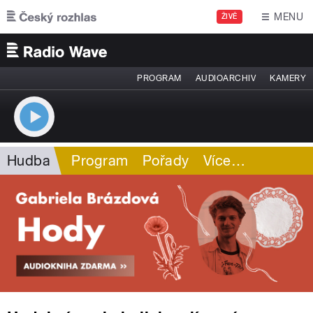
Přejít k hlavnímu obsahu
MENU
ŽIVĚ
PROGRAM
AUDIOARCHIV
KAMERY
Hudba
Program
Pořady
Více
…