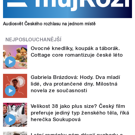
Audiosvět Českého rozhlasu na jednom místě
NEJPOSLOUCHANĚJŠÍ
Ovocné knedlíky, koupák a táborák.
Cottage core romantizuje české léto
Gabriela Brázdová: Hody. Dva mladí
lidé, dva protančené dny. Milostná
novela ze současnosti
Velikost 38 jako plus size? Český film
preferuje jediný typ ženského těla, říká
herečka Soukupová
Letní románky nám dávají svobodu a