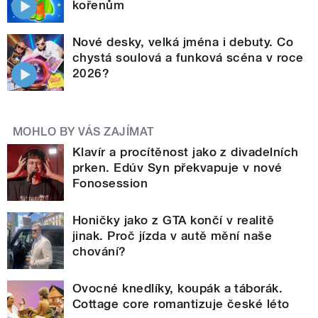
kořenům
Nové desky, velká jména i debuty. Co
chystá soulová a funková scéna v roce
2026?
MOHLO BY VÁS ZAJÍMAT
Klavír a procítěnost jako z divadelních
prken. Edúv Syn překvapuje v nové
Fonosession
Honičky jako z GTA končí v realitě
jinak. Proč jízda v autě mění naše
chování?
Ovocné knedlíky, koupák a táborák.
Cottage core romantizuje české léto