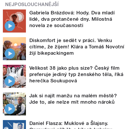
NEJPOSLOUCHANĚJŠÍ
Gabriela Brázdová: Hody. Dva mladí
lidé, dva protančené dny. Milostná
novela ze současnosti
Diskomfort je sedět v práci. Venku
cítíme, že žijem! Klára a Tomáš Novotní
žijí bikepackingem
Velikost 38 jako plus size? Český film
preferuje jediný typ ženského těla, říká
herečka Soukupová
Jak si najít manžu na malém městě?
Jde to, ale nelze mít mnoho nároků
Daniel Flasza: Muklové a Šlajsny.