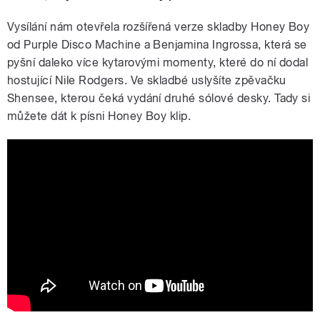
Vysílání nám otevřela rozšířená verze skladby Honey Boy
od Purple Disco Machine a Benjamina Ingrossa, která se
pyšní daleko více kytarovými momenty, které do ní dodal
hostující Nile Rodgers. Ve skladbé uslyšíte zpěvačku
Shensee, kterou čeká vydání druhé sólové desky. Tady si
můžete dát k písni Honey Boy klip.