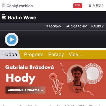
Přejít k hlavnímu obsahu
MENU
ŽIVĚ
PROGRAM
AUDIOARCHIV
KAMERY
Hudba
Program
Pořady
Více
…