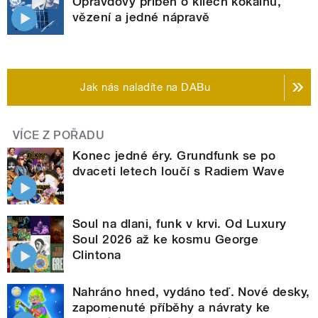
Opravdový příběh o kilech kokainu,
vězení a jedné nápravě
Jak nás naladíte na DABu
VÍCE Z POŘADU
Konec jedné éry. Grundfunk se po
dvaceti letech loučí s Radiem Wave
Soul na dlani, funk v krvi. Od Luxury
Soul 2026 až ke kosmu George
Clintona
Nahráno hned, vydáno teď. Nové desky,
zapomenuté příběhy a návraty ke