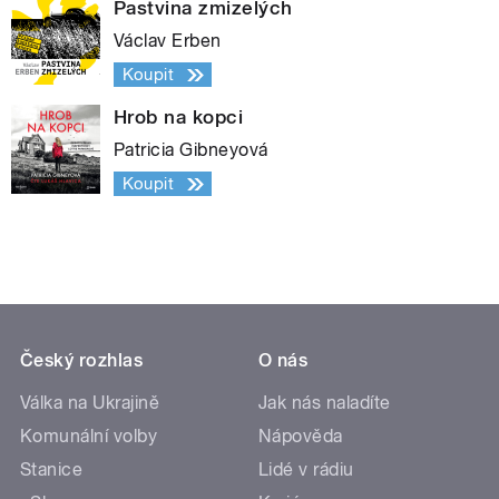
Pastvina zmizelých
Václav Erben
Koupit
Hrob na kopci
Patricia Gibneyová
Koupit
Český rozhlas
O nás
Válka na Ukrajině
Jak nás naladíte
Komunální volby
Nápověda
Stanice
Lidé v rádiu