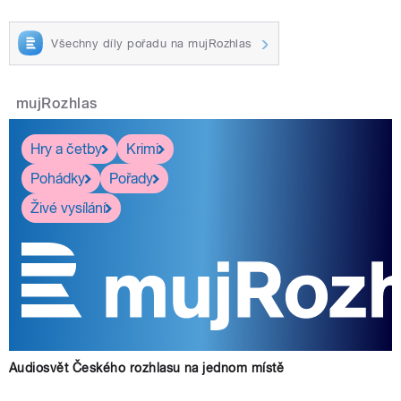
Všechny díly pořadu na mujRozhlas
mujRozhlas
Hry a četby
Krimi
Pohádky
Pořady
Živé vysílání
Audiosvět Českého rozhlasu na jednom místě