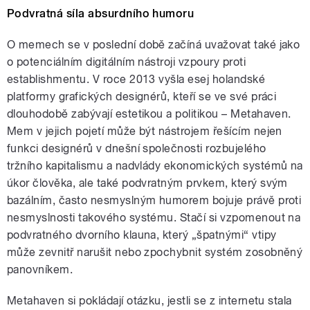
Podvratná síla absurdního humoru
O memech se v poslední době začíná uvažovat také jako
o potenciálním digitálním nástroji vzpoury proti
establishmentu. V roce 2013 vyšla esej holandské
platformy grafických designérů, kteří se ve své práci
dlouhodobě zabývají estetikou a politikou – Metahaven.
Mem v jejich pojetí může být nástrojem řešícím nejen
funkci designérů v dnešní společnosti rozbujelého
tržního kapitalismu a nadvlády ekonomických systémů na
úkor člověka, ale také podvratným prvkem, který svým
bazálním, často nesmyslným humorem bojuje právě proti
nesmyslnosti takového systému. Stačí si vzpomenout na
podvratného dvorního klauna, který „špatnými“ vtipy
může zevnitř narušit nebo zpochybnit systém zosobněný
panovníkem.
Metahaven si pokládají otázku, jestli se z internetu stala