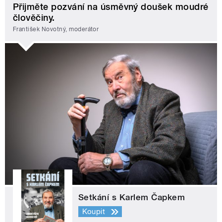
Přijměte pozvání na úsměvný doušek moudré
člověčiny.
František Novotný, moderátor
Setkání s Karlem Čapkem
Koupit