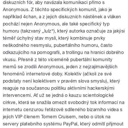
diskuzních fór, aby navázala komunikaci přímo s
Anonymous. Z těchto specifických komunit, jako je
například 4chan, a z jejich diskuzních nástěnek a vláken
pochází nejen Anonymous, ale také specifický typ
humoru (takzvaný „lulz“), který autorka označuje za jakýsi
téměř úchylný stav mysli, který kombinuje prvky
neškodného nesmyslu, pubertálního humoru, často
odkazujícího na pornografii, a trollingu na hranici dobrého
vkusu. Přesně z této víceméně pubertální komunity
memů se zrodili Anonymous, jeden z nejzajímavějších
fenoménů internetové doby. Kolektiv (ačkoli ze své
podstaty není kolektivem v pravém slova smyslu), který
reaguje na současnou politiku aktivními hackerskými
intervencemi. Ať už se jedná o kauzu scientologické
církve, která se snažila omezit svobodný tok informací na
internetu cenzurou řetězově sdíleného bizarního videa s
jejich VIP členem Tomem Cruisem, nebo o útok na
servery platebního systému PayPal, který odmítl přijmout