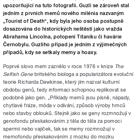
upozorňující na tuto fotografii. Guzli se zároveň stal
jedním z prvních memů nového milénia nazvaným
„Tourist of Death“, kdy byla jeho osoba postupně
dosazována do historických neštěstí jako vražda
Abrahama Lincolna, potopení Titaniku či havárie
Černobylu. Guzliho případ je jedním z výjimečných
případů, kdy se setkaly memy a hoaxy.
Poprvé slovo mem zaznělo v roce 1976 v knize
The
Selfish Gene
britského biologa a popularizátora evoluční
teorie Richarda Dawkinse, který jím nazval kulturní
obdobu genů, tedy informaci schopnou replikovat se
podobně jako gen. „Příklady memů jsou písně, nápady,
chytlavé fráze, móda v odívání, způsob výroby hrnců
nebo stavby oblouků. Stejně jako se geny rozmnožují v
genofondu přeskakováním z těla do těla za pomoci
spermií nebo vajíček, tak se memy rozmnožují v
memofondu přeskakováním z mozku do mozku