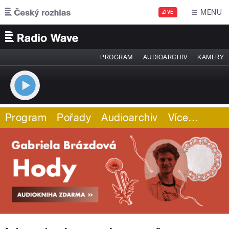
Přejít k hlavnímu obsahu
MENU
ŽIVĚ
PROGRAM
AUDIOARCHIV
KAMERY
Program
Pořady
Audioarchiv
Více
…