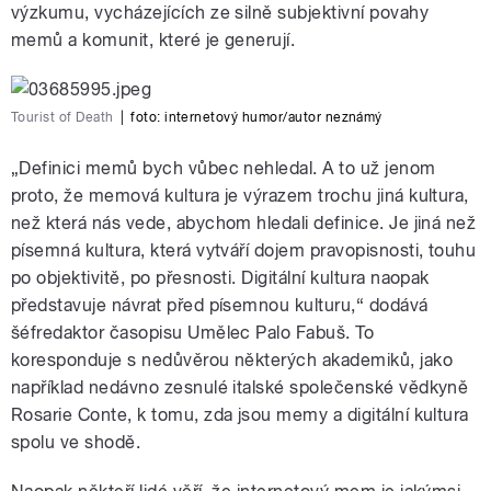
výzkumu, vycházejících ze silně subjektivní povahy
memů a komunit, které je generují.
Tourist of Death
|
foto: internetový humor/autor neznámý
„Definici memů bych vůbec nehledal. A to už jenom
proto, že memová kultura je výrazem trochu jiná kultura,
než která nás vede, abychom hledali definice. Je jiná než
písemná kultura, která vytváří dojem pravopisnosti, touhu
po objektivitě, po přesnosti. Digitální kultura naopak
představuje návrat před písemnou kulturu,“ dodává
šéfredaktor časopisu Umělec Palo Fabuš. To
koresponduje s nedůvěrou některých akademiků, jako
například nedávno zesnulé italské společenské vědkyně
Rosarie Conte, k tomu, zda jsou memy a digitální kultura
spolu ve shodě.