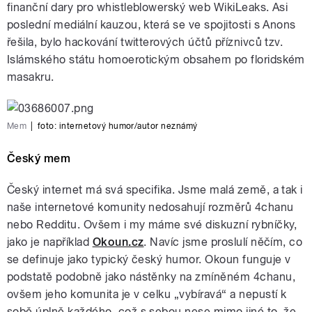
finanční dary pro whistleblowerský web WikiLeaks. Asi
poslední mediální kauzou, která se ve spojitosti s Anons
řešila, bylo hackování twitterových účtů příznivců tzv.
Islámského státu homoerotickým obsahem po floridském
masakru.
Mem
|
foto: internetový humor/autor neznámý
Český mem
Český internet má svá specifika. Jsme malá země, a tak i
naše internetové komunity nedosahují rozměrů 4chanu
nebo Redditu. Ovšem i my máme své diskuzní rybníčky,
jako je například
Okoun.cz
. Navíc jsme proslulí něčím, co
se definuje jako typický český humor. Okoun funguje v
podstatě podobně jako nástěnky na zmíněném 4chanu,
ovšem jeho komunita je v celku „vybíravá“ a nepustí k
sobě úplně každého, což s sebou nese mimo jiné to, že