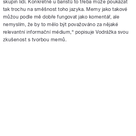
skupin lidí. Konkrétně u baristů to třeba může poukázat
tak trochu na směšnost toho jazyka. Memy jako takové
můžou podle mě dobře fungovat jako komentář, ale
nemyslím, že by to mělo být považováno za nějaké
relevantní informační médium,“ popisuje Vodrážka svou
zkušenost s tvorbou memů.