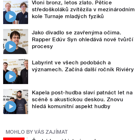
Vloni bronz, letos zlato. Pětice
středoškoláků zvítězila v mezinárodním
kole Turnaje mladých fyziků
Jako divadlo se zavřenýma očima.
Rapper Edúv Syn ohledává nové tvůrčí
procesy
Labyrint ve všech podobách a
významech. Začíná další ročník Riviéry
Kapela post-hudba slaví patnáct let na
scéně s akustickou deskou. Znovu
hledá komunitní aspekt hudby
MOHLO BY VÁS ZAJÍMAT