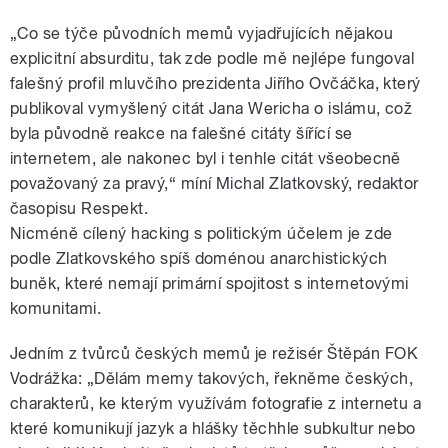
„Co se týče původních memů vyjadřujících nějakou
explicitní absurditu, tak zde podle mě nejlépe fungoval
falešný profil mluvčího prezidenta Jiřího Ovčáčka, který
publikoval vymyšlený citát Jana Wericha o islámu, což
byla původně reakce na falešné citáty šířící se
internetem, ale nakonec byl i tenhle citát všeobecně
považovaný za pravý,“ míní Michal Zlatkovský, redaktor
časopisu Respekt.
Nicméně cílený hacking s politickým účelem je zde
podle Zlatkovského spíš doménou anarchistických
buněk, které nemají primární spojitost s internetovými
komunitami.
Jedním z tvůrců českých memů je režisér Štěpán FOK
Vodrážka: „Dělám memy takových, řekněme českých,
charakterů, ke kterým využívám fotografie z internetu a
které komunikují jazyk a hlášky těchhle subkultur nebo