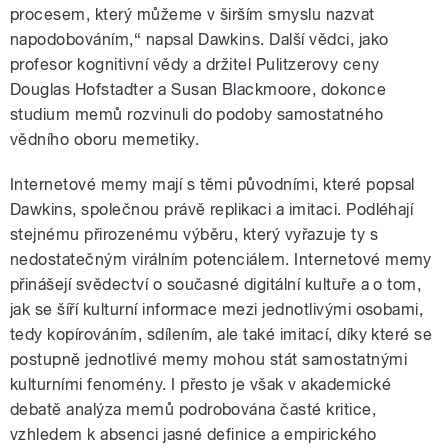
procesem, který můžeme v širším smyslu nazvat
napodobováním,“ napsal Dawkins. Další vědci, jako
profesor kognitivní vědy a držitel Pulitzerovy ceny
Douglas Hofstadter a Susan Blackmoore, dokonce
studium memů rozvinuli do podoby samostatného
vědního oboru memetiky.
Internetové memy mají s těmi původními, které popsal
Dawkins, společnou právě replikaci a imitaci. Podléhají
stejnému přirozenému výběru, který vyřazuje ty s
nedostatečným virálním potenciálem. Internetové memy
přinášejí svědectví o současné digitální kultuře a o tom,
jak se šíří kulturní informace mezi jednotlivými osobami,
tedy kopírováním, sdílením, ale také imitací, díky které se
postupně jednotlivé memy mohou stát samostatnými
kulturními fenomény. I přesto je však v akademické
debatě analýza memů podrobována časté kritice,
vzhledem k absenci jasné definice a empirického