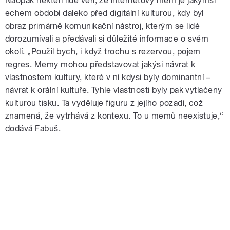
Naopak někteří lidé věří, že internetový mem je jakýmsi
echem období daleko před digitální kulturou, kdy byl
obraz primárně komunikační nástroj, kterým se lidé
dorozumívali a předávali si důležité informace o svém
okolí. „Použil bych, i když trochu s rezervou, pojem
regres. Memy mohou představovat jakýsi návrat k
vlastnostem kultury, které v ní kdysi byly dominantní –
návrat k orální kultuře. Tyhle vlastnosti byly pak vytlačeny
kulturou tisku. Ta vyděluje figuru z jejího pozadí, což
znamená, že vytrhává z kontexu. To u memů neexistuje,“
dodává Fabuš.