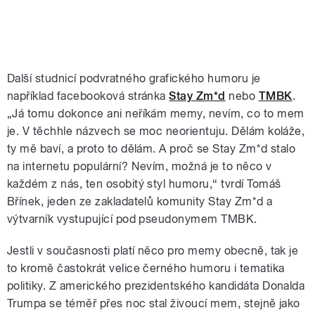
Další studnicí podvratného grafického humoru je
například facebooková stránka
Stay Zm*d
nebo
TMBK
.
„Já tomu dokonce ani neříkám memy, nevím, co to mem
je. V těchhle názvech se moc neorientuju. Dělám koláže,
ty mě baví, a proto to dělám. A proč se Stay Zm*d stalo
na internetu populární? Nevím, možná je to něco v
každém z nás, ten osobitý styl humoru,“ tvrdí Tomáš
Břínek, jeden ze zakladatelů komunity Stay Zm*d a
výtvarník vystupující pod pseudonymem TMBK.
Jestli v současnosti platí něco pro memy obecně, tak je
to kromě častokrát velice černého humoru i tematika
politiky. Z amerického prezidentského kandidáta Donalda
Trumpa se téměř přes noc stal živoucí mem, stejně jako