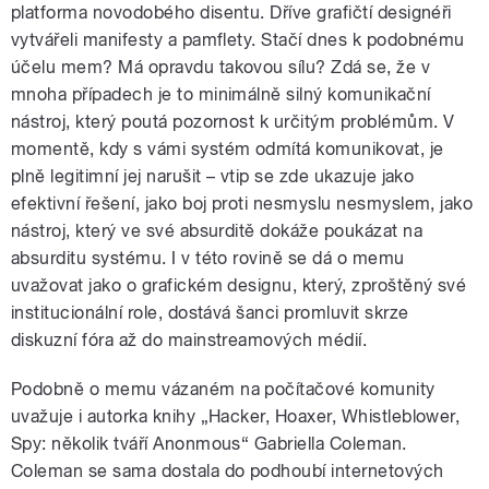
platforma novodobého disentu. Dříve grafičtí designéři
vytvářeli manifesty a pamflety. Stačí dnes k podobnému
účelu mem? Má opravdu takovou sílu? Zdá se, že v
mnoha případech je to minimálně silný komunikační
nástroj, který poutá pozornost k určitým problémům. V
momentě, kdy s vámi systém odmítá komunikovat, je
plně legitimní jej narušit – vtip se zde ukazuje jako
efektivní řešení, jako boj proti nesmyslu nesmyslem, jako
nástroj, který ve své absurditě dokáže poukázat na
absurditu systému. I v této rovině se dá o memu
uvažovat jako o grafickém designu, který, zproštěný své
institucionální role, dostává šanci promluvit skrze
diskuzní fóra až do mainstreamových médií.
Podobně o memu vázaném na počítačové komunity
uvažuje i autorka knihy „Hacker, Hoaxer, Whistleblower,
Spy: několik tváří Anonmous“ Gabriella Coleman.
Coleman se sama dostala do podhoubí internetových