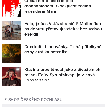
Česká herní historie pod
drobnohledem. SideQuest začíná
legendární Mafií
Haló, je čas Vstávat a ničit! Matter Tua
na debutu přetavují vztek v bezuzdnou
energii
Dendrofilní radovánky. Tichá přítelkyně
coby erotika botanika
Klavír a procítěnost jako z divadelních
prken. Edúv Syn překvapuje v nové
Fonosession
E-SHOP ČESKÉHO ROZHLASU