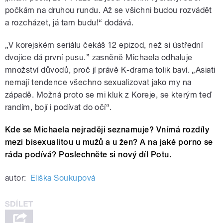
počkám na druhou rundu. Až se všichni budou rozvádět
a rozcházet, já tam budu!“ dodává.
„V korejském seriálu čekáš 12 epizod, než si ústřední
dvojice dá první pusu.” zasněně Michaela odhaluje
množství důvodů, proč jí právě K-drama tolik baví. „Asiati
nemají tendence všechno sexualizovat jako my na
západě. Možná proto se mi kluk z Koreje, se kterým teď
randím, bojí i podívat do očí“.
Kde se Michaela nejraději seznamuje? Vnímá rozdíly
mezi bisexualitou u mužů a u žen? A na jaké porno se
ráda podívá? Poslechněte si nový díl Potu.
autor:
Eliška Soukupová