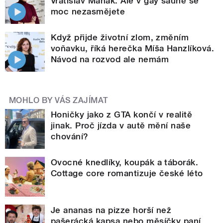
Vratislav Maňák. Ale v gay sauně se
moc nezasmějete
Když přijde životní zlom, změním
voňavku, říká herečka Míša Hanzlíková.
Návod na rozvod ale nemám
MOHLO BY VÁS ZAJÍMAT
Honičky jako z GTA končí v realitě
jinak. Proč jízda v autě mění naše
chování?
Ovocné knedlíky, koupák a táborák.
Cottage core romantizuje české léto
Je ananas na pizze horší než
pašerácká kapsa nebo měsíčky paní