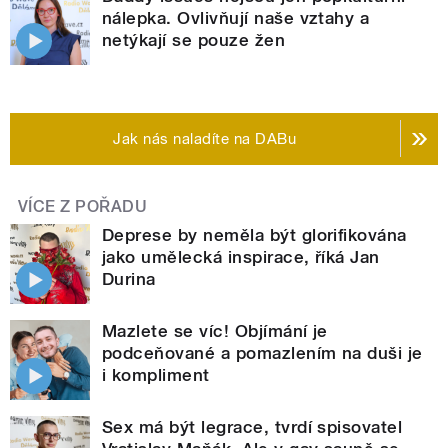
nálepka. Ovlivňují naše vztahy a
netýkají se pouze žen
Jak nás naladíte na DABu
VÍCE Z POŘADU
Deprese by neměla být glorifikována
jako umělecká inspirace, říká Jan
Durina
Mazlete se víc! Objímání je
podceňované a pomazlením na duši je
i kompliment
Sex má být legrace, tvrdí spisovatel