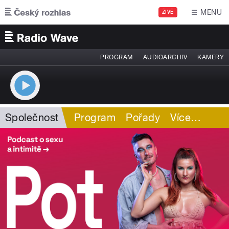
Přejít k hlavnímu obsahu
MENU
ŽIVĚ
PROGRAM
AUDIOARCHIV
KAMERY
Společnost
Program
Pořady
Více
…