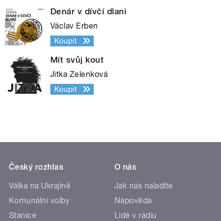
Denár v dívčí dlani
Václav Erben
Koupit
Mít svůj kout
Jitka Zelenková
Koupit
Český rozhlas
O nás
Válka na Ukrajině
Jak nás naladíte
Komunální volby
Nápověda
Stanice
Lidé v rádiu