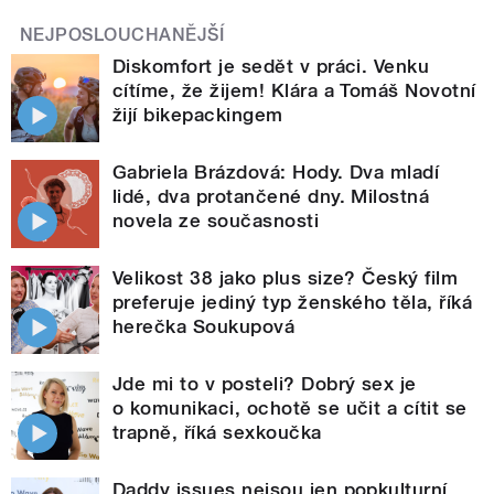
NEJPOSLOUCHANĚJŠÍ
Diskomfort je sedět v práci. Venku
cítíme, že žijem! Klára a Tomáš Novotní
žijí bikepackingem
Gabriela Brázdová: Hody. Dva mladí
lidé, dva protančené dny. Milostná
novela ze současnosti
Velikost 38 jako plus size? Český film
preferuje jediný typ ženského těla, říká
herečka Soukupová
Jde mi to v posteli? Dobrý sex je
o komunikaci, ochotě se učit a cítit se
trapně, říká sexkoučka
Daddy issues nejsou jen popkulturní