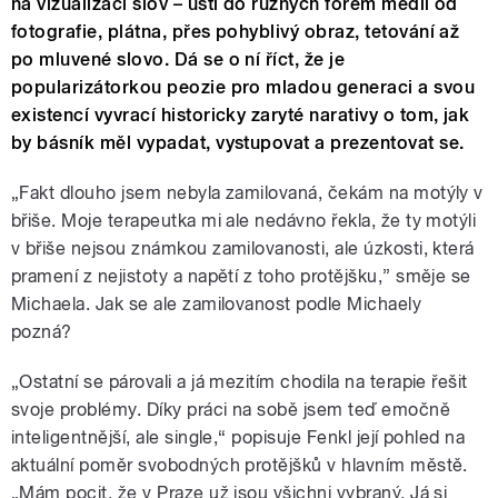
na vizualizaci slov – ústí do různých forem médií od
fotografie, plátna, přes pohyblivý obraz, tetování až
po mluvené slovo. Dá se o ní říct, že je
popularizátorkou peozie pro mladou generaci a svou
existencí vyvrací historicky zaryté narativy o tom, jak
by básník měl vypadat, vystupovat a prezentovat se.
„Fakt dlouho jsem nebyla zamilovaná, čekám na motýly v
břiše. Moje terapeutka mi ale nedávno řekla, že ty motýli
v břiše nejsou známkou zamilovanosti, ale úzkosti, která
pramení z nejistoty a napětí z toho protějšku,” směje se
Michaela. Jak se ale zamilovanost podle Michaely
pozná?
„Ostatní se párovali a já mezitím chodila na terapie řešit
svoje problémy. Díky práci na sobě jsem teď emočně
inteligentnější, ale single,“ popisuje Fenkl její pohled na
aktuální poměr svobodných protějšků v hlavním městě.
„Mám pocit, že v Praze už jsou všichni vybraný. Já si