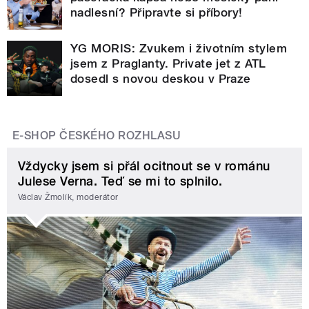
nadlesní? Připravte si příbory!
YG MORIS: Zvukem i životním stylem
jsem z Praglanty. Private jet z ATL
dosedl s novou deskou v Praze
E-SHOP ČESKÉHO ROZHLASU
Vždycky jsem si přál ocitnout se v románu
Julese Verna. Teď se mi to splnilo.
Václav Žmolík, moderátor