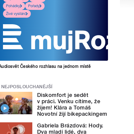
Pohádky
Pořady
Živé vysílání
Audiosvět Českého rozhlasu na jednom místě
NEJPOSLOUCHANĚJŠÍ
Diskomfort je sedět
v práci. Venku cítíme, že
žijem! Klára a Tomáš
Novotní žijí bikepackingem
Gabriela Brázdová: Hody.
Dva mladí lidé, dva