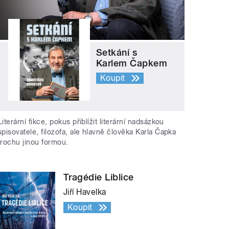
Setkání s
Karlem Čapkem
Koupit
Literární fikce, pokus přiblížit literární nadsázkou
spisovatele, filozofa, ale hlavně člověka Karla Čapka
trochu jinou formou.
Tragédie Liblice
Jiří Havelka
Koupit