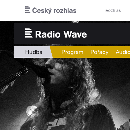
Přejít k hlavnímu obsahu
iRozhlas
Hudba
Program
Pořady
Audio