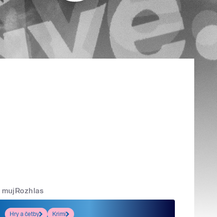
mujRozhlas
Hry a četby
Krimi