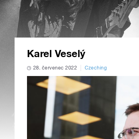
Karel Veselý
28. červenec 2022
Czeching