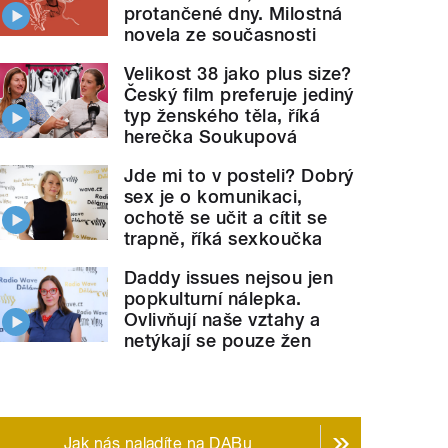
protančené dny. Milostná
novela ze současnosti
Velikost 38 jako plus size?
Český film preferuje jediný
typ ženského těla, říká
herečka Soukupová
Jde mi to v posteli? Dobrý
sex je o komunikaci,
ochotě se učit a cítit se
trapně, říká sexkoučka
Daddy issues nejsou jen
popkulturní nálepka.
Ovlivňují naše vztahy a
netýkají se pouze žen
Jak nás naladíte na DABu