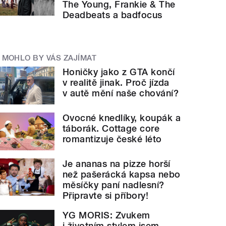
The Young, Frankie & The
Deadbeats a badfocus
MOHLO BY VÁS ZAJÍMAT
Honičky jako z GTA končí
v realitě jinak. Proč jízda
v autě mění naše chování?
Ovocné knedlíky, koupák a
táborák. Cottage core
romantizuje české léto
Je ananas na pizze horší
než pašerácká kapsa nebo
měsíčky paní nadlesní?
Připravte si příbory!
YG MORIS: Zvukem
i životním stylem jsem