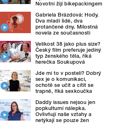
Novotní žijí bikepackingem
Gabriela Brázdová: Hody.
Dva mladí lidé, dva
protančené dny. Milostná
novela ze současnosti
Velikost 38 jako plus size?
Český film preferuje jediný
typ ženského těla, říká
herečka Soukupová
Jde mi to v posteli? Dobrý
sex je o komunikaci,
ochotě se učit a cítit se
trapně, říká sexkoučka
Daddy issues nejsou jen
popkulturní nálepka.
Ovlivňují naše vztahy a
netýkají se pouze žen