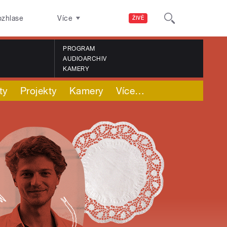
ozhlase
Více
ŽIVĚ
PROGRAM
AUDIOARCHIV
KAMERY
ty
Projekty
Kamery
Více
…