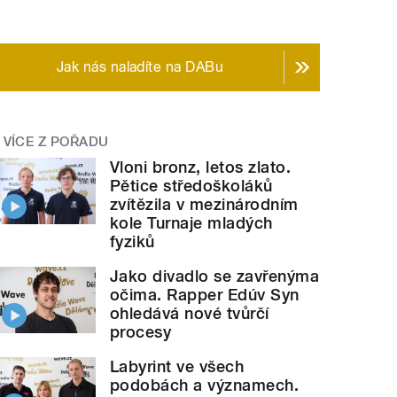
Jak nás naladíte na DABu
VÍCE Z POŘADU
Vloni bronz, letos zlato.
Pětice středoškoláků
zvítězila v mezinárodním
kole Turnaje mladých
fyziků
Jako divadlo se zavřenýma
očima. Rapper Edúv Syn
ohledává nové tvůrčí
procesy
Labyrint ve všech
podobách a významech.