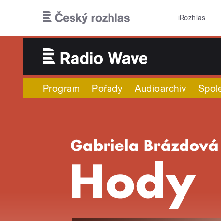
Přejít k hlavnímu obsahu
iRozhlas
Program
Pořady
Audioarchiv
Spol