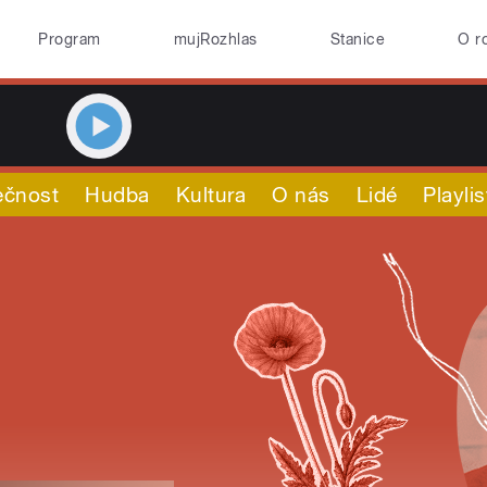
Program
mujRozhlas
Stanice
O r
ečnost
Hudba
Kultura
O nás
Lidé
Playlis