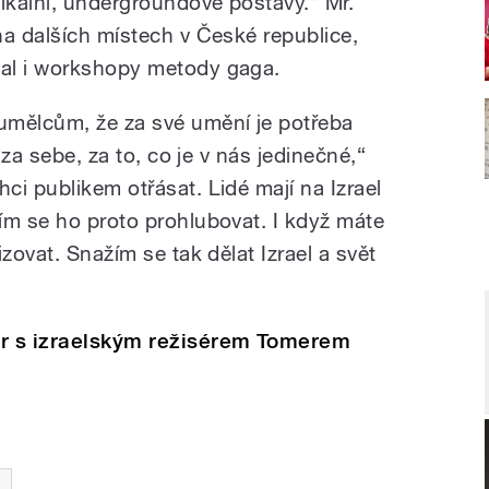
dikální, undergroundové postavy.“ Mr.
na dalších místech v České republice,
al i workshopy metody gaga.
umělcům, že za své umění je potřeba
 za sebe, za to, co je v nás jedinečné,“
i publikem otřásat. Lidé mají na Izrael
ím se ho proto prohlubovat. I když máte
zovat. Snažím se tak dělat Izrael a svět
or s izraelským režisérem Tomerem