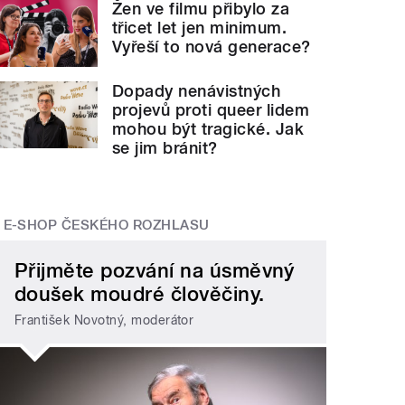
Žen ve filmu přibylo za
třicet let jen minimum.
Vyřeší to nová generace?
Dopady nenávistných
projevů proti queer lidem
mohou být tragické. Jak
se jim bránit?
E-SHOP ČESKÉHO ROZHLASU
Přijměte pozvání na úsměvný
doušek moudré člověčiny.
František Novotný, moderátor