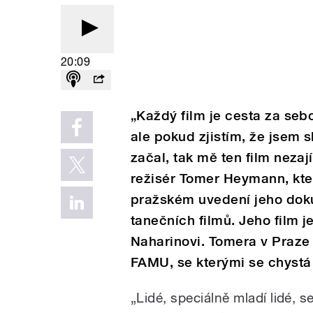
20:09
„Každý film je cesta za seb
ale pokud zjistím, že jsem 
začal, tak mě ten film nezaj
režisér Tomer Heymann, kter
pražském uvedení jeho dok
tanečních filmů. Jeho film 
Naharinovi. Tomera v Praze
FAMU, se kterými se chystá m
„Lidé, speciálně mladí lidé, s