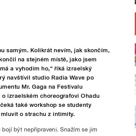
ou samým. Kolikrát nevím, jak skončím,
skončil na stejném místě, jako jsem
ímá a vyhodím ho,“ říká izraelský
ý navštívil studio Radia Wave po
umentu Mr. Gaga na Festivalu
je o izraelském choreografovi Ohadu
 čeká také workshop se studenty
luvit o strachu z intimity.
e bojí být nepřipraveni. Snažím se jim