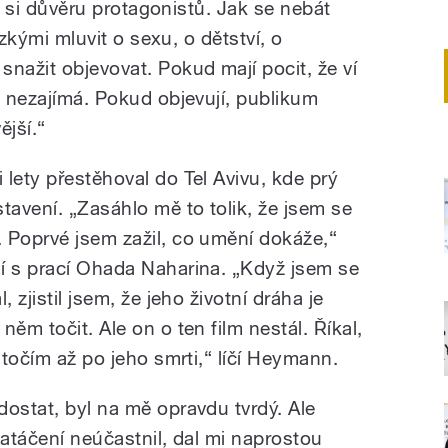
kat si důvěru protagonistů. Jak se nebát
lízkými mluvit o sexu, o dětství, o
nažit objevovat. Pokud mají pocit, že ví
i nezajímá. Pokud objevují, publikum
ější.“
lety přestěhoval do Tel Avivu, kde prý
tavení. „Zasáhlo mě to tolik, že jsem se
 Poprvé jsem zažil, co umění dokáže,“
í s prací Ohada Naharina. „Když jsem se
 zjistil jsem, že jeho životní dráha je
ěm točit. Ale on o ten film nestál. Říkal,
atočím až po jeho smrti,“ líčí Heymann.
dostat, byl na mě opravdu tvrdý. Ale
natáčení neúčastnil, dal mi naprostou