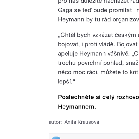
pro nás důležité nacházet ra
Gaga se teď bude promítat i 
Heymann by tu rád organizov
„Chtěl bych vzkázat českým 
bojovat, i proti vládě. Bojovat
apeluje Heymann vášnivě. „Chc
trochu povrchní pohled, snaž
něco moc rádi, můžete to kriti
lepší.“
Poslechněte si celý rozhov
Heymannem.
autor:
Anita Krausová