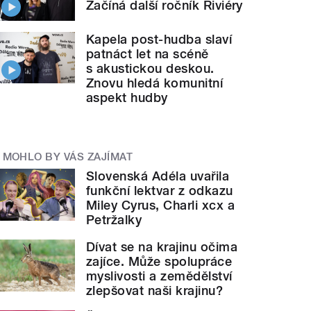
Začíná další ročník Riviéry
Kapela post-hudba slaví
patnáct let na scéně
s akustickou deskou.
Znovu hledá komunitní
aspekt hudby
MOHLO BY VÁS ZAJÍMAT
Slovenská Adéla uvařila
funkční lektvar z odkazu
Miley Cyrus, Charli xcx a
Petržalky
Dívat se na krajinu očima
zajíce. Může spolupráce
myslivosti a zemědělství
zlepšovat naši krajinu?