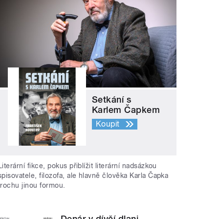
Setkání s
Karlem Čapkem
Koupit
Literární fikce, pokus přiblížit literární nadsázkou
spisovatele, filozofa, ale hlavně člověka Karla Čapka
trochu jinou formou.
Denár v dívčí dlani