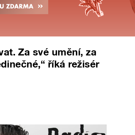
at. Za své umění, za
edinečné,“ říká režisér