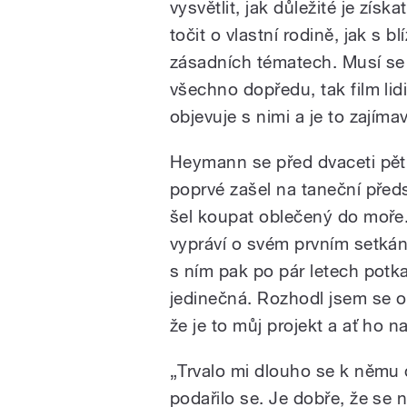
vysvětlit, jak důležité je zís
točit o vlastní rodině, jak s b
zásadních tématech. Musí se s
všechno dopředu, tak film lid
objevuje s nimi a je to zajímav
Heymann se před dvaceti pěti 
poprvé zašel na taneční předs
šel koupat oblečený do moře.
vypráví o svém prvním setkán
s ním pak po pár letech potkal,
jedinečná. Rozhodl jsem se o n
že je to můj projekt a ať ho n
„Trvalo mi dlouho se k němu 
podařilo se. Je dobře, že se 