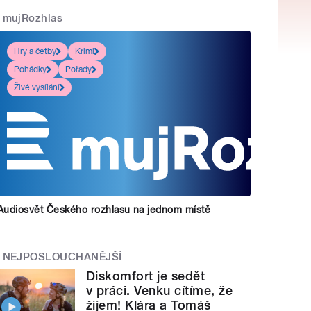
mujRozhlas
Hry a četby
Krimi
Pohádky
Pořady
Živé vysílání
Audiosvět Českého rozhlasu na jednom místě
NEJPOSLOUCHANĚJŠÍ
Diskomfort je sedět
v práci. Venku cítíme, že
žijem! Klára a Tomáš