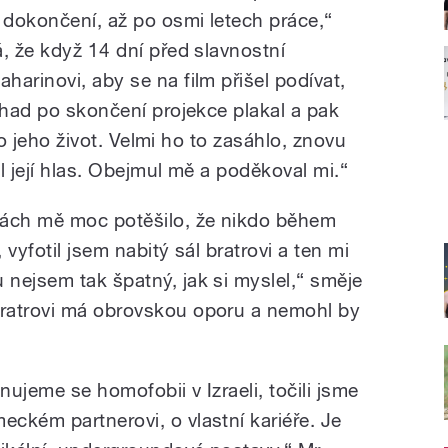
 dokončení, až po osmi letech práce,“
, že když 14 dní před slavnostní
arinovi, aby se na film přišel podívat,
Ohad po skončení projekce plakal a pak
 to jeho život. Velmi ho to zasáhlo, znovu
l její hlas. Obejmul mě a poděkoval mi.“
hách mě moc potěšilo, že nikdo během
vyfotil jsem nabitý sál bratrovi a ten mi
nejsem tak špatný, jak si myslel,“ směje
ratrovi má obrovskou oporu a nemohl by
nujeme se homofobii v Izraeli, točili jsme
ckém partnerovi, o vlastní kariéře. Je