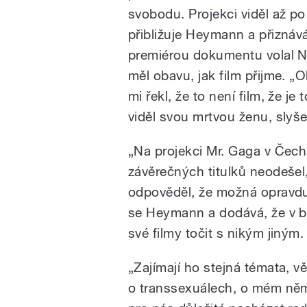
svobodu. Projekci viděl až po
přibližuje Heymann a přiznává
premiérou dokumentu volal Nah
měl obavu, jak film přijme. „
mi řekl, že to není film, že je
viděl svou mrtvou ženu, slyše
„Na projekci Mr. Gaga v Čec
závěrečných titulků neodešel, 
odpověděl, že možná opravdu 
se Heymann a dodává, že v b
své filmy točit s nikým jiným.
„Zajímají ho stejná témata, vě
o transsexuálech, o mém něme