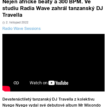
Nejen africké beaty a 300 BPM. Ve
studiu Radia Wave zahrál tanzanský DJ
Travella
2. listopad 2022
Radio Wave Sessions
Devatenáctiletý tanzanský DJ Travella z kolektivu
Nyege Nyege vydal své debutové album Mr Mixondo