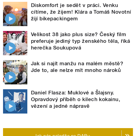
Diskomfort je sedět v práci. Venku
cítíme, že žijem! Klára a Tomáš Novotní
žijí bikepackingem
Velikost 38 jako plus size? Český film
preferuje jediný typ ženského těla, říká
herečka Soukupová
Jak si najít manžu na malém městě?
Jde to, ale nelze mít mnoho nároků
Daniel Flasza: Muklové a Šlajsny.
Opravdový příběh o kilech kokainu,
vězení a jedné nápravě
Jak nás naladíte na DABu