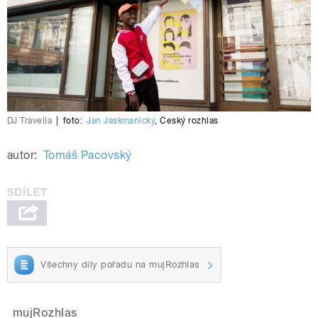
DJ Travella
|
foto:
Jan Jaskmanický
,
Český rozhlas
autor:
Tomáš Pacovský
Všechny díly pořadu na mujRozhlas
mujRozhlas