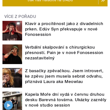
VÍCE Z POŘADU
Klavír a procítěnost jako z divadelních
prken. Edúv Syn překvapuje v nové
Fonosession
Verbální skalpování s chirurgickou
přesností. Pain je v nové Fonosession
nezastavitelný
Z basačky zpěvačkou. Jsem introvert,
ke zpěvu jsem musela sebrat odvahu,
přiznává Laura aka Meowlau
Kapela Moře dní vydá v červnu druhou
desku Barevná továrna. Ukázky zazněly
v nové studio session