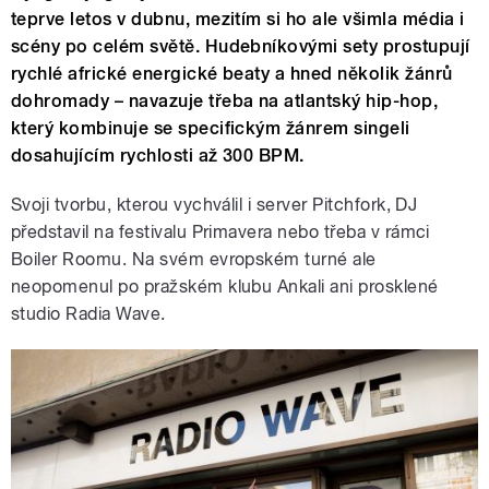
teprve letos v dubnu, mezitím si ho ale všimla média i
scény po celém světě. Hudebníkovými sety prostupují
rychlé africké energické beaty a hned několik žánrů
dohromady – navazuje třeba na atlantský hip-hop,
který kombinuje se specifickým žánrem singeli
dosahujícím rychlosti až 300 BPM.
Svoji tvorbu, kterou vychválil i server Pitchfork, DJ
představil na festivalu Primavera nebo třeba v rámci
Boiler Roomu. Na svém evropském turné ale
neopomenul po pražském klubu Ankali ani prosklené
studio Radia Wave.