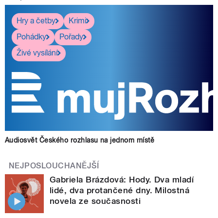
Hry a četby
Krimi
Pohádky
Pořady
Živé vysílání
Audiosvět Českého rozhlasu na jednom místě
NEJPOSLOUCHANĚJŠÍ
Gabriela Brázdová: Hody. Dva mladí
lidé, dva protančené dny. Milostná
novela ze současnosti