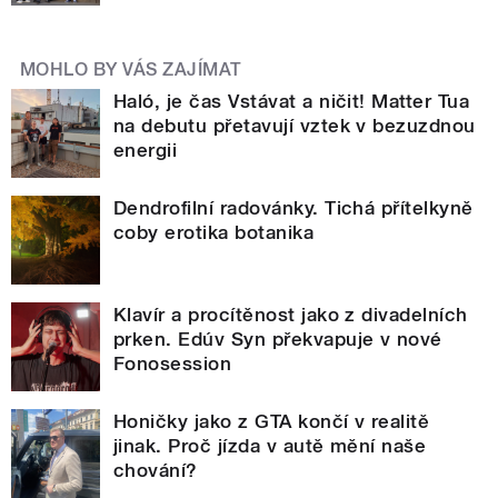
MOHLO BY VÁS ZAJÍMAT
Haló, je čas Vstávat a ničit! Matter Tua
na debutu přetavují vztek v bezuzdnou
energii
Dendrofilní radovánky. Tichá přítelkyně
coby erotika botanika
Klavír a procítěnost jako z divadelních
prken. Edúv Syn překvapuje v nové
Fonosession
Honičky jako z GTA končí v realitě
jinak. Proč jízda v autě mění naše
chování?