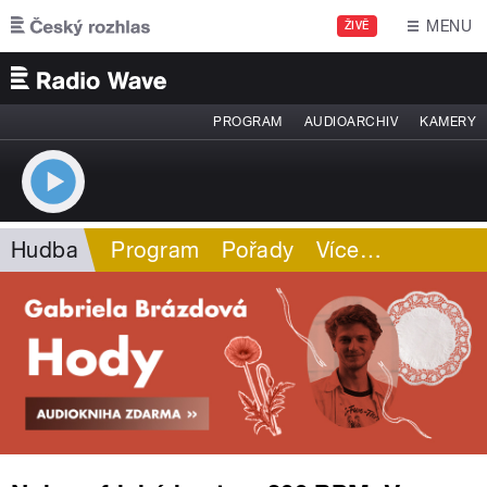
Přejít k hlavnímu obsahu
MENU
ŽIVĚ
PROGRAM
AUDIOARCHIV
KAMERY
Hudba
Program
Pořady
Více
…