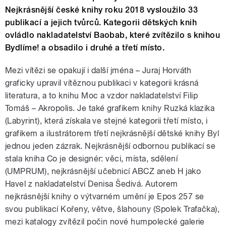
Nejkrásnější české knihy roku 2018 vysloužilo 33
publikací a jejich tvůrců. Kategorii dětských knih
ovládlo nakladatelství Baobab, které zvítězilo s knihou
Bydlíme! a obsadilo i druhé a třetí místo.
Mezi vítězi se opakují i další jména – Juraj Horváth
graficky upravil vítěznou publikaci v kategorii krásná
literatura, a to knihu Moc a vzdor nakladatelství Filip
Tomáš – Akropolis. Je také grafikem knihy Ruzká klazika
(Labyrint), která získala ve stejné kategorii třetí místo, i
grafikem a ilustrátorem třetí nejkrásnější dětské knihy Byl
jednou jeden zázrak. Nejkrásnější odbornou publikací se
stala kniha Co je designér: věci, místa, sdělení
(UMPRUM), nejkrásnější učebnicí ABCZ aneb H jako
Havel z nakladatelství Denisa Šedivá. Autorem
nejkrásnější knihy o výtvarném umění je Epos 257 se
svou publikací Kořeny, větve, šlahouny (Spolek Trafačka),
mezi katalogy zvítězil počin nové humpolecké galerie