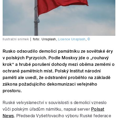
Ilustrační snímek
|
foto:
Unsplash
,
Licence Unsplash
,
©
Rusko odsoudilo demolici památníku ze sovětské éry
v polských Pyrzycích. Podle Moskvy jde o „rouhavý
krok“ a hrubé porušení dohody mezi oběma zeměmi o
ochraně pamětních míst. Polský Institut národní
paměti ale uvedl, že odstranění proběhlo na základě
zákona požadujícího dekomunizaci veřejného
prostoru.
Ruské velvyslanectví v souvislosti s demolicí vzneslo
vůči polským úřadům námitku, napsal server
Polsat
News
. Předseda Vyšetřovacího výboru Ruské federace