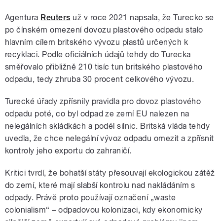
Agentura
Reuters
už v roce 2021 napsala, že Turecko se
po čínském omezení dovozu plastového odpadu stalo
hlavním cílem britského vývozu plastů určených k
recyklaci. Podle oficiálních údajů tehdy do Turecka
směřovalo přibližně 210 tisíc tun britského plastového
odpadu, tedy zhruba 30 procent celkového vývozu.
Turecké úřady zpřísnily pravidla pro dovoz plastového
odpadu poté, co byl odpad ze zemí EU nalezen na
nelegálních skládkách a podél silnic. Britská vláda tehdy
uvedla, že chce nelegální vývoz odpadu omezit a zpřísnit
kontroly jeho exportu do zahraničí.
Kritici tvrdí, že bohatší státy přesouvají ekologickou zátěž
do zemí, které mají slabší kontrolu nad nakládáním s
odpady. Právě proto používají označení „waste
colonialism“ – odpadovou kolonizaci, kdy ekonomicky