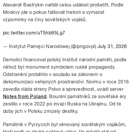
Alexandr Bastrykin nařídil celou událost prošetřit. Podle
Moskvy jde o pokus falšovat historii a vymazat
vzpomínky na činy sovětských vojáků.
pic.twitter.com/uT5hb95Lg7
— Instytut Pamięci Narodowej (@ipngovpl)
July 31, 2026
Demolici financoval polský Institut národní paměti, podle
něhož byl monument symbolem ruské propagandy.
Odstranění proběhlo v souladu se zákonem o
dekomunizaci veřejných prostranství. Normu v roce 2016
zavedla vláda strany Právo a spravedlnost, uvádí server
Notes from Poland
. Bourání památníků ze sovětské éry
zesílilo v roce 2022 po invazi Ruska na Ukrajinu. Od té
doby jich v Polsku zmizely desítky.
Památník v Pyrzycích byl věnovaný sovětským vojákům,
kteří padli ve druhé světové válce. Ve městě stál od