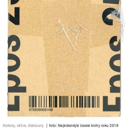
Kořeny, větve, šlahouny
|
foto:
Nejkrásnější české knihy roku 2018