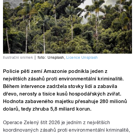
Ilustrační snímek
|
foto:
Unsplash
,
Licence Unsplash
Policie pěti zemí Amazonie podnikla jeden z
největších zásahů proti environmentální kriminalitě.
Během intervence zadržela stovky lidí a zabavila
dřevo, nerosty a tisíce kusů hospodářských zvířat.
Hodnota zabaveného majetku přesahuje 280 milionů
dolarů, tedy zhruba 5,8 miliard korun.
Operace Zelený štít 2026 je jedním z největších
koordinovaných zásahů proti environmentální kriminalitě,