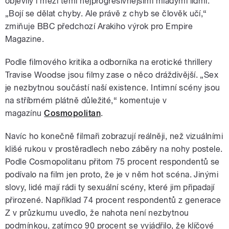
objevily i mezi těmi nejprogresivnějšími mladými lidmi.
„Bojí se dělat chyby. Ale právě z chyb se člověk učí,“
zmiňuje BBC předchozí Arakiho výrok pro Empire
Magazine.
Podle filmového kritika a odborníka na erotické thrillery
Travise Woodse jsou filmy zase o něco dráždivější. „Sex
je nezbytnou součástí naší existence. Intimní scény jsou
na stříbrném plátně důležité,
“ komentuje v
magazínu
Cosmopolitan
.
Navíc ho konečně filmaři zobrazují reálněji, než vizuálními
klišé rukou v prostěradlech nebo záběry na nohy postele.
Podle Cosmopolitanu přitom 75 procent respondentů se
podívalo na film jen proto, že je v něm hot scéna. Jinými
slovy, lidé mají rádi ty sexuální scény, které jim připadají
přirozené. Například 74 procent respondentů z generace
Z v průzkumu uvedlo, že nahota není nezbytnou
podmínkou, zatímco 90 procent se vyjádřilo, že klíčové