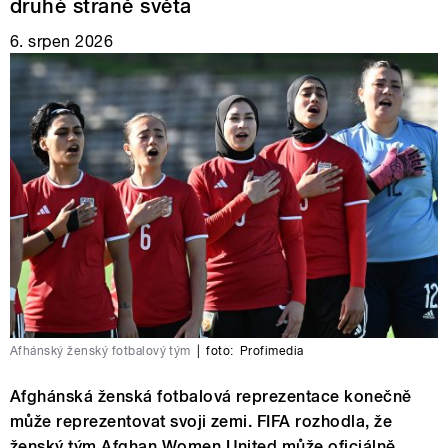
druhé straně světa
6. srpen 2026
Afhánský ženský fotbalový tým
|
foto:
Profimedia
Afghánská ženská fotbalová reprezentace konečně
může reprezentovat svoji zemi. FIFA rozhodla, že
ženský tým Afghan Women United může oficiálně