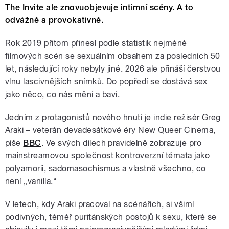
The Invite ale znovuobjevuje intimní scény. A to
odvážně a provokativně.
Rok 2019 přitom přinesl podle statistik nejméně
filmových scén se sexuálním obsahem za posledních 50
let, následující roky nebyly jiné. 2026 ale přináší čerstvou
vlnu lascivnějších snímků. Do popředí se dostává sex
jako něco, co nás mění a baví.
Jedním z protagonistů nového hnutí je indie režisér Greg
Araki – veterán devadesátkové éry New Queer Cinema,
píše
BBC
. Ve svých dílech pravidelně zobrazuje pro
mainstreamovou společnost kontroverzní témata jako
polyamorii, sadomasochismus a vlastně všechno, co
není „vanilla.“
V letech, kdy Araki pracoval na scénářích, si všiml
podivných, téměř puritánských postojů k sexu, které se