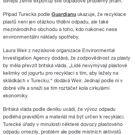
silnější země exportují své odpadové problémy jinam.
Případ Turecka podle
Guardianu
ukazuje, že recyklace
plastů není jen otázkou třídění odpadu, ale také
mezinárodního obchodu a toho, kdo nakonec nese
environmentální náklady spotřeby.
Laura Weir z neziskové organizace Environmental
Investigation Agency dodává, že zodpovědnost za plasty
by měla převzít britská vláda. „Lidé nevymývají plastové
kelímky od jogurtu pro recyklaci s tím, aby ležely na
skládkách v Turecku,“ dodává Weir. Jednají podle ní v
dobré víře a snaží se tím roztáčet kola cirkulární
ekonomiky.
Britská vláda podle deníku uvádí, že vývoz odpadu
podléhá pravidlům a materiál má být určen k recyklaci.
Turecké úřady v minulosti některé dovozy plastového
odpadu omezily, problém ale podle místních aktivistů