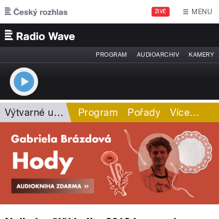
Přejít k hlavnímu obsahu
MENU
ŽIVĚ
PROGRAM
AUDIOARCHIV
KAMERY
Výtvarné umění
Program
Pořady
Více
…