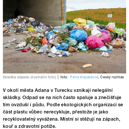
Skládka odpadu (ilustrační foto)
|
foto:
Petra Kopásková
,
Český rozhlas
V okolí města Adana v Turecku vznikají nelegální
skládky. Odpad se na nich často spaluje a znečišťuje
tím ovzduší i půdu. Podle ekologických organizací se
část plastu vůbec nerecykluje, přestože je jako
recyklovatelný vyvážena. Místní si stěžují na zápach,
kouř a zdravotní potíže.