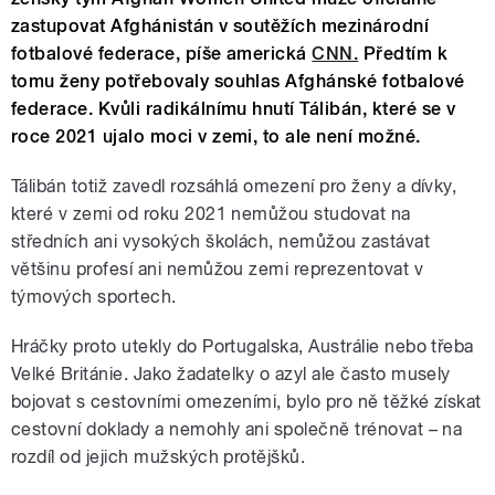
zastupovat Afghánistán v soutěžích mezinárodní
fotbalové federace, píše americká
CNN.
Předtím k
tomu ženy potřebovaly souhlas Afghánské fotbalové
federace. Kvůli radikálnímu hnutí Tálibán, které se v
roce 2021 ujalo moci v zemi, to ale není možné.
Tálibán totiž zavedl rozsáhlá omezení pro ženy a dívky,
které v zemi od roku 2021 nemůžou studovat na
středních ani vysokých školách, nemůžou zastávat
většinu profesí ani nemůžou zemi reprezentovat v
týmových sportech.
Hráčky proto utekly do Portugalska, Austrálie nebo třeba
Velké Británie. Jako žadatelky o azyl ale často musely
bojovat s cestovními omezeními, bylo pro ně těžké získat
cestovní doklady a nemohly ani společně trénovat – na
rozdíl od jejich mužských protějšků.