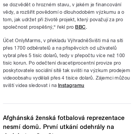
se dozvědět o hrozném stavu, v jakém je financování
vědy, a rozšířit povědomí o dlouhodobém výzkumu a o
tom, jak udržet při životě projekt, který považují za pro
společnost prospěšný,“ řekl pro
BBC
.
Účet OnlyMarms, v překladu VýhradněSvišti má na síti
přes 1700 odběratelů a na příspěvcích od uživatelů
vybral přes 5 tisíc dolarů, tedy v přepočtu více než 100
tisíc korun. Po odečtení dvacetiprocentní provize pro
poskytovatele sociální sítě tak svišti na výzkum prodejem
videoobsahu vydělali přes 4 tisíce dolarů. Zájemci můžou
sviští videa sledovat i na
Instagramu
Afghánská ženská fotbalová reprezentace
nesmí domů. První utkání odehrály na