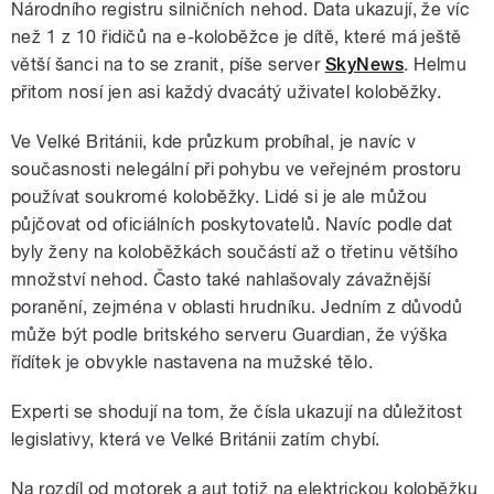
Národního registru silničních nehod. Data ukazují, že víc
než 1 z 10 řidičů na e-koloběžce je dítě, které má ještě
větší šanci na to se zranit, píše server
SkyNews
. Helmu
přitom nosí jen asi každý dvacátý uživatel koloběžky.
Ve Velké Británii, kde průzkum probíhal, je navíc v
současnosti nelegální při pohybu ve veřejném prostoru
používat soukromé koloběžky. Lidé si je ale můžou
půjčovat od oficiálních poskytovatelů. Navíc podle dat
byly ženy na koloběžkách součástí až o třetinu většího
množství nehod. Často také nahlašovaly závažnější
poranění, zejména v oblasti hrudníku. Jedním z důvodů
může být podle britského serveru Guardian, že výška
řídítek je obvykle nastavena na mužské tělo.
Experti se shodují na tom, že čísla ukazují na důležitost
legislativy, která ve Velké Británii zatím chybí.
Na rozdíl od motorek a aut totiž na elektrickou koloběžku