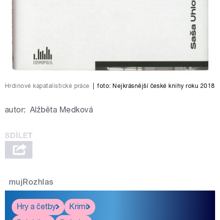
Hrdinové kapatalistické práce
|
foto:
Nejkrásnější české knihy roku 2018
autor:
Alžběta Medková
mujRozhlas
Hry a četby
Krimi