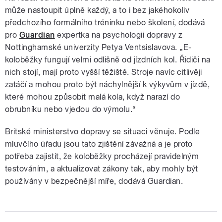
může nastoupit úplně každý, a to i bez jakéhokoliv
předchozího formálního tréninku nebo školení, dodává
pro
Guardian
expertka na psychologii dopravy z
Nottinghamské univerzity Petya Ventsislavova. „E-
koloběžky fungují velmi odlišně od jízdních kol. Řidiči na
nich stojí, mají proto vyšší těžiště. Stroje navíc citlivěji
zatáčí a mohou proto být náchylnější k výkyvům v jízdě,
které mohou způsobit malá kola, když narazí do
obrubníku nebo vjedou do výmolu.“
Britské ministerstvo dopravy se situaci věnuje. Podle
mluvčího úřadu jsou tato zjištění závažná a je proto
potřeba zajistit, že koloběžky procházejí pravidelným
testováním, a aktualizovat zákony tak, aby mohly být
používány v bezpečnější míře, dodává Guardian.