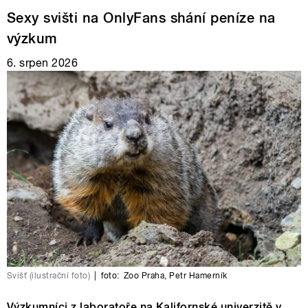
Sexy svišti na OnlyFans shání peníze na
výzkum
6. srpen 2026
Svišť (ilustrační foto)
|
foto:
Zoo Praha
,
Petr Hamerník
Výzkumníci z laboratoře na Kalifornské univerzitě v