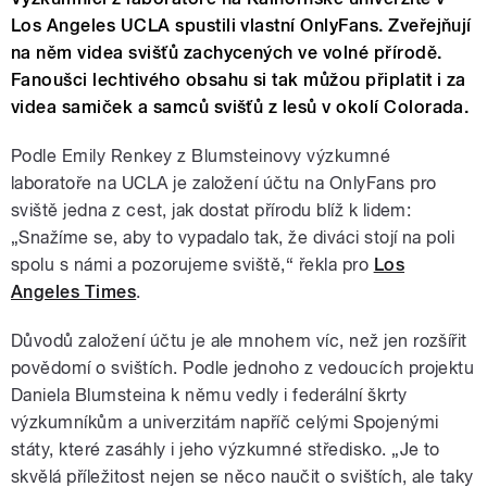
Los Angeles UCLA spustili vlastní OnlyFans. Zveřejňují
na něm videa svišťů zachycených ve volné přírodě.
Fanoušci lechtivého obsahu si tak můžou připlatit i za
videa samiček a samců svišťů z lesů v okolí Colorada.
Podle Emily Renkey z Blumsteinovy výzkumné
laboratoře na UCLA je založení účtu na OnlyFans pro
sviště jedna z cest, jak dostat přírodu blíž k lidem:
„Snažíme se, aby to vypadalo tak, že diváci stojí na poli
spolu s námi a pozorujeme sviště,“ řekla pro
Los
Angeles Times
.
Důvodů založení účtu je ale mnohem víc, než jen rozšířit
povědomí o svištích. Podle jednoho z vedoucích projektu
Daniela Blumsteina k němu vedly i federální škrty
výzkumníkům a univerzitám napříč celými Spojenými
státy, které zasáhly i jeho výzkumné středisko. „Je to
skvělá příležitost nejen se něco naučit o svištích, ale taky