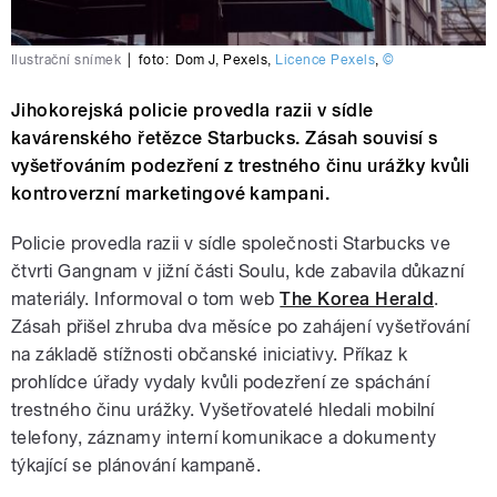
Ilustrační snímek
|
foto:
Dom J
,
Pexels
,
Licence Pexels
,
©
Jihokorejská policie provedla razii v sídle
kavárenského řetězce Starbucks. Zásah souvisí s
vyšetřováním podezření z trestného činu urážky kvůli
kontroverzní marketingové kampani.
Policie provedla razii v sídle společnosti Starbucks ve
čtvrti Gangnam v jižní části Soulu, kde zabavila důkazní
materiály. Informoval o tom web
The Korea Herald
.
Zásah přišel zhruba dva měsíce po zahájení vyšetřování
na základě stížnosti občanské iniciativy. Příkaz k
prohlídce úřady vydaly kvůli podezření ze spáchání
trestného činu urážky. Vyšetřovatelé hledali mobilní
telefony, záznamy interní komunikace a dokumenty
týkající se plánování kampaně.