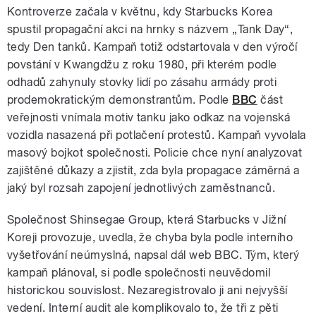
Kontroverze začala v květnu, kdy Starbucks Korea
spustil propagační akci na hrnky s názvem „Tank Day“,
tedy Den tanků. Kampaň totiž odstartovala v den výročí
povstání v Kwangdžu z roku 1980, při kterém podle
odhadů zahynuly stovky lidí po zásahu armády proti
prodemokratickým demonstrantům. Podle
BBC
část
veřejnosti vnímala motiv tanku jako odkaz na vojenská
vozidla nasazená při potlačení protestů. Kampaň vyvolala
masový bojkot společnosti. Policie chce nyní analyzovat
zajištěné důkazy a zjistit, zda byla propagace záměrná a
jaký byl rozsah zapojení jednotlivých zaměstnanců.
Společnost Shinsegae Group, která Starbucks v Jižní
Koreji provozuje, uvedla, že chyba byla podle interního
vyšetřování neúmyslná, napsal dál web BBC. Tým, který
kampaň plánoval, si podle společnosti neuvědomil
historickou souvislost. Nezaregistrovalo ji ani nejvyšší
vedení. Interní audit ale komplikovalo to, že tři z pěti