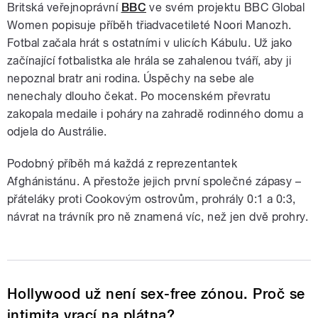
Britská veřejnoprávní
BBC
ve svém projektu BBC Global
Women popisuje příběh třiadvacetileté Noori Manozh.
Fotbal začala hrát s ostatními v ulicích Kábulu. Už jako
začínající fotbalistka ale hrála se zahalenou tváří, aby ji
nepoznal bratr ani rodina. Úspěchy na sebe ale
nenechaly dlouho čekat. Po mocenském převratu
zakopala medaile i poháry na zahradě rodinného domu a
odjela do Austrálie.
Podobný příběh má každá z reprezentantek
Afghánistánu. A přestože jejich první společné zápasy –
přáteláky proti Cookovým ostrovům, prohrály 0:1 a 0:3,
návrat na trávník pro ně znamená víc, než jen dvě prohry.
Hollywood už není sex-free zónou. Proč se
intimita vrací na plátna?