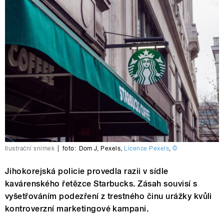
Ilustrační snímek
|
foto:
Dom J
,
Pexels
,
Licence Pexels
,
©
Jihokorejská policie provedla razii v sídle
kavárenského řetězce Starbucks. Zásah souvisí s
vyšetřováním podezření z trestného činu urážky kvůli
kontroverzní marketingové kampani.