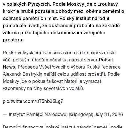
v polských Pyrzycích. Podle Moskvy jde o „rouhavý
krok“ a hrubé porušení dohody mezi oběma zeměmi o
ochraně pamětních míst. Polský Institut národní
paměti ale uvedl, že odstranění proběhlo na základě
zákona požadujícího dekomunizaci veřejného
prostoru.
Ruské velvyslanectví v souvislosti s demolicí vzneslo
vůči polským úřadům námitku, napsal server
Polsat
News
. Předseda Vyšetřovacího výboru Ruské federace
Alexandr Bastrykin nařídil celou událost prošetřit. Podle
Moskvy jde o pokus falšovat historii a vymazat
vzpomínky na činy sovětských vojáků.
pic.twitter.com/uT5hb95Lg7
— Instytut Pamięci Narodowej (@ipngovpl)
July 31, 2026
Demolici financoval polský Institut národní paměti, podle