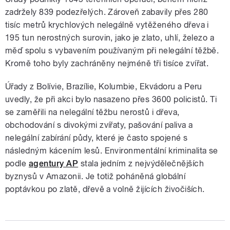
zadržely 839 podezřelých. Zároveň zabavily přes 280
tisíc metrů krychlových nelegálně vytěženého dřeva i
195 tun nerostných surovin, jako je zlato, uhlí, železo a
měď spolu s vybavením používaným při nelegální těžbě.
Kromě toho byly zachráněny nejméně tři tisíce zvířat.
Úřady z Bolívie, Brazílie, Kolumbie, Ekvádoru a Peru
uvedly, že při akci bylo nasazeno přes 3600 policistů. Ti
se zaměřili na nelegální těžbu nerostů i dřeva,
obchodování s divokými zvířaty, pašování paliva a
nelegální zabírání půdy, které je často spojené s
následným kácením lesů. Environmentální kriminalita se
podle
agentury AP
stala jedním z nejvýdělečnějších
byznysů v Amazonii. Je totiž poháněná globální
poptávkou po zlatě, dřevě a volně žijících živočiších.