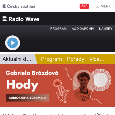
Přejít k hlavnímu obsahu
MENU
ŽIVĚ
PROGRAM
AUDIOARCHIV
KAMERY
Aktuální dění
Program
Pořady
Více
…