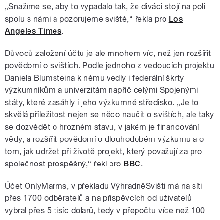
„Snažíme se, aby to vypadalo tak, že diváci stojí na poli
spolu s námi a pozorujeme sviště,“ řekla pro
Los
Angeles Times
.
Důvodů založení účtu je ale mnohem víc, než jen rozšířit
povědomí o svištích. Podle jednoho z vedoucích projektu
Daniela Blumsteina k němu vedly i federální škrty
výzkumníkům a univerzitám napříč celými Spojenými
státy, které zasáhly i jeho výzkumné středisko. „Je to
skvělá příležitost nejen se něco naučit o svištích, ale taky
se dozvědět o hrozném stavu, v jakém je financování
vědy, a rozšířit povědomí o dlouhodobém výzkumu a o
tom, jak udržet při životě projekt, který považují za pro
společnost prospěšný,“ řekl pro
BBC
.
Účet OnlyMarms, v překladu VýhradněSvišti má na síti
přes 1700 odběratelů a na příspěvcích od uživatelů
vybral přes 5 tisíc dolarů, tedy v přepočtu více než 100