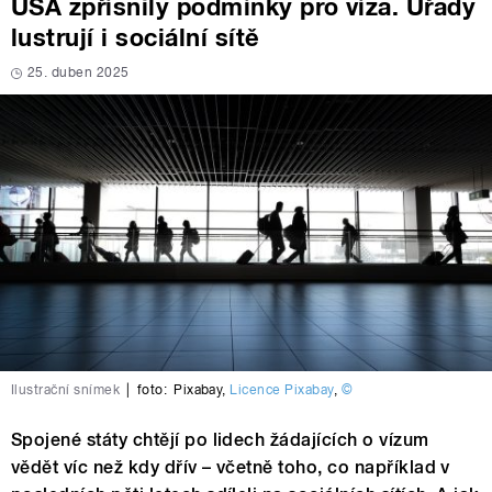
USA zpřísnily podmínky pro víza. Úřady
lustrují i sociální sítě
25. duben 2025
Ilustrační snímek
|
foto:
Pixabay
,
Licence Pixabay
,
©
Spojené státy chtějí po lidech žádajících o vízum
vědět víc než kdy dřív – včetně toho, co například v