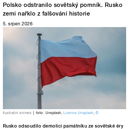
Polsko odstranilo sovětský pomník. Rusko
zemi nařklo z falšování historie
5. srpen 2026
Ilustrační snímek
|
foto:
Unsplash
,
Licence Unsplash
,
©
Rusko odsoudilo demolici památníku ze sovětské éry