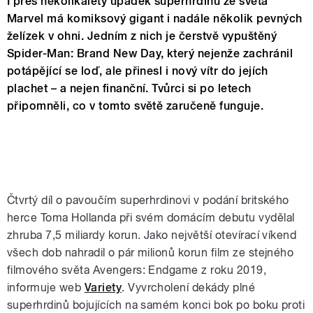
I přes několikaletý úpadek superhrdinů ze světa
Marvel má komiksový gigant i nadále několik pevných
želízek v ohni. Jedním z nich je čerstvě vypuštěný
Spider-Man: Brand New Day, který nejenže zachránil
potápějící se loď, ale přinesl i nový vítr do jejích
plachet – a nejen finanční. Tvůrci si po letech
připomněli, co v tomto světě zaručeně funguje.
Čtvrtý díl o pavoučím superhrdinovi v podání britského
herce Toma Hollanda při svém domácím debutu vydělal
zhruba 7,5 miliardy korun. Jako největší otevírací víkend
všech dob nahradil o pár milionů korun film ze stejného
filmového světa Avengers: Endgame z roku 2019,
informuje web
Variety
. Vyvrcholení dekády plné
superhrdinů bojujících na samém konci bok po boku proti