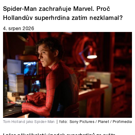
Spider-Man zachraňuje Marvel. Proč
Hollandův superhrdina zatím nezklamal?
4. srpen 2026
Tom Holland jako Spider-Man
|
foto:
Sony Pictures / Planet / Profimedia