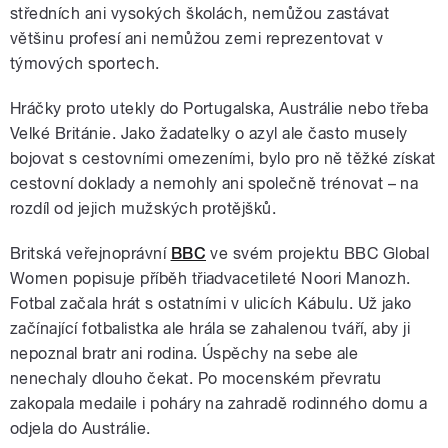
středních ani vysokých školách, nemůžou zastávat
většinu profesí ani nemůžou zemi reprezentovat v
týmových sportech.
Hráčky proto utekly do Portugalska, Austrálie nebo třeba
Velké Británie. Jako žadatelky o azyl ale často musely
bojovat s cestovními omezeními, bylo pro ně těžké získat
cestovní doklady a nemohly ani společně trénovat – na
rozdíl od jejich mužských protějšků.
Britská veřejnoprávní
BBC
ve svém projektu BBC Global
Women popisuje příběh třiadvacetileté Noori Manozh.
Fotbal začala hrát s ostatními v ulicích Kábulu. Už jako
začínající fotbalistka ale hrála se zahalenou tváří, aby ji
nepoznal bratr ani rodina. Úspěchy na sebe ale
nenechaly dlouho čekat. Po mocenském převratu
zakopala medaile i poháry na zahradě rodinného domu a
odjela do Austrálie.