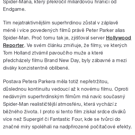
Spider-Mana, který překročil miliardovou hranici od
Endgame.
Tím nejatraktivnějším superhrdinou zůstal v záplavě
méně i více povedených filmů právě Peter Parker alias
Spider-Man. Proč tomu tak je, zjišťoval server
Hollywood
Reporter
. Ve svém článku zmiňuje, že filmy, ve kterých
Tom Holland ztvárnil pavoučího muže a které
předcházely filmu Brand New Day, byly zábavné a mezi
diváky konzistentně oblíbené.
Postava Petera Parkera měla totiž nepřetržitou,
důslednou kontinuitu vedoucí až k novému filmu. Oproti
nedávným superhrdinským filmům má navíc současný
Spider-Man realističtější atmosféru, která vychází z
běžného života. I proto si tento film získal srdce diváků
více než Supergirl či Fantastic Four, kde se tvůrci do
značné míry spoléhali na nadpřirozené počítačové efekty.