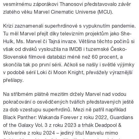
vesmírnému záporákovi Thanosovi představovalo závěr
zlatého věku Marvel Cinematic Universe (MCU).
Krizi zaznamenali superhrdinové s vypuknutím pandemie.
Tu měl Marvel přejít díky televizním projektům jako She-
Hulk, Ms. Marvel či Tajná invaze. Většina těchto počinů si
však od diváků vysloužila na IMDB i tuzemské Česko-
Slovenské filmové databázi méně než 60 procent, a
skončila tak po první sérii. Ačkoli se našly i světlé výjimky
v podobě sérií Loki či Moon Knight, převážely výraznější
přešlapy.
Na stříbrném plátně mezitím držely Marvel nad vodou
pokračování o osvědčených tvářích představených ještě
za dob vzestupu superhrdinů. Mezi ně patřil například
Black Panther: Wakanda Forever z roku 2022, Guardians
of the Galaxy Vol. 3 z roku 2023 a trhák Deadpool &
Wolverine z roku 2024 – jediný titul Marvelu mimo