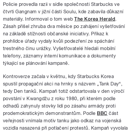
Policie provedla razii v sídle společnosti Starbucks ve
čtvrti Gangnam v jižní části Soulu, kde zabavila důkazní
materiály. Informoval o tom web
The Korea Herald
.
Zásah přišel zhruba dva měsíce po zahájení vyšetřování
na základě stížnosti občanské iniciativy. Příkaz k
prohlídce úřady vydaly kvůli podezření ze spáchání
trestného činu urážky. Vyšetřovatelé hledali mobilní
telefony, záznamy interní komunikace a dokumenty
týkající se plánování kampaně.
Kontroverze začala v květnu, kdy Starbucks Korea
spustil propagační akci na hrnky s názvem „Tank Day“,
tedy Den tanků. Kampaň totiž odstartovala v den výročí
povstání v Kwangdžu z roku 1980, při kterém podle
odhadů zahynuly stovky lidí po zásahu armády proti
prodemokratickým demonstrantům. Podle
BBC
část
veřejnosti vnímala motiv tanku jako odkaz na vojenská
vozidla nasazená při potlačení protestů. Kampaň vyvolala