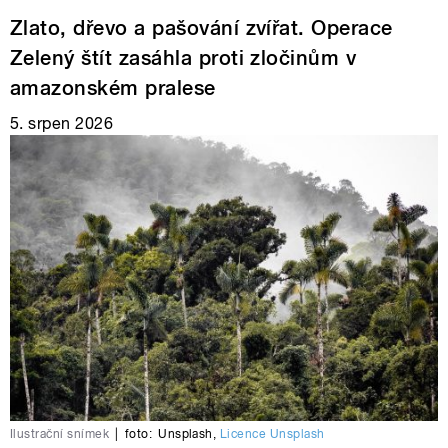
Zlato, dřevo a pašování zvířat. Operace
Zelený štít zasáhla proti zločinům v
amazonském pralese
5. srpen 2026
Ilustrační snímek
|
foto:
Unsplash
,
Licence Unsplash