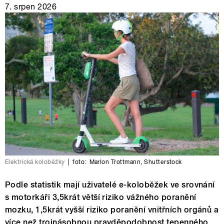
7. srpen 2026
Elektrická koloběžky
|
foto:
Marlon Trottmann
,
Shutterstock
Podle statistik mají uživatelé e-koloběžek ve srovnání
s motorkáři 3,5krát větší riziko vážného poranění
mozku, 1,5krát vyšší riziko poranění vnitřních orgánů a
více než trojnásobnou pravděpodobnost tepenného