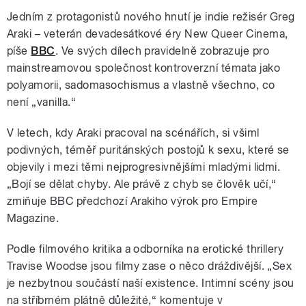
Jedním z protagonistů nového hnutí je indie režisér Greg
Araki – veterán devadesátkové éry New Queer Cinema,
píše
BBC
. Ve svých dílech pravidelně zobrazuje pro
mainstreamovou společnost kontroverzní témata jako
polyamorii, sadomasochismus a vlastně všechno, co
není „vanilla.“
V letech, kdy Araki pracoval na scénářích, si všiml
podivných, téměř puritánských postojů k sexu, které se
objevily i mezi těmi nejprogresivnějšími mladými lidmi.
„Bojí se dělat chyby. Ale právě z chyb se člověk učí,“
zmiňuje BBC předchozí Arakiho výrok pro Empire
Magazine.
Podle filmového kritika a odborníka na erotické thrillery
Travise Woodse jsou filmy zase o něco dráždivější. „Sex
je nezbytnou součástí naší existence. Intimní scény jsou
na stříbrném plátně důležité,
“ komentuje v