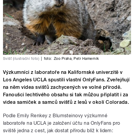
Svišť (ilustrační foto)
|
foto:
Zoo Praha
,
Petr Hamerník
Výzkumníci z laboratoře na Kalifornské univerzitě v
Los Angeles UCLA spustili vlastní OnlyFans. Zveřejňují
na něm videa svišťů zachycených ve volné přírodě.
Fanoušci lechtivého obsahu si tak můžou připlatit i za
videa samiček a samců svišťů z lesů v okolí Colorada.
Podle Emily Renkey z Blumsteinovy výzkumné
laboratoře na UCLA je založení účtu na OnlyFans pro
sviště jedna z cest, jak dostat přírodu blíž k lidem: