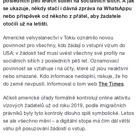
posledních pěti letech sdíleli na sociálních sítích. A jak
se ukazuje, někdy stačí i dávná zpráva na WhatsAppu
nebo příspěvek od někoho z přátel, aby žadatele
otočili už na letišti.
Americké velvyslanectví v Tokiu oznámilo novou
povinnost pro všechny, kdo žádají o vstupní vízum do
USA: v žádosti teď musí uvést všechny své profily na
sociálních sítích z posledních pěti let. Oznamovací
povinnost se vztahuje i na účty, které už jsou neaktivní
nebo smazané. Kdo informace nedoplní, riskuje, že ho
do země nevpustí. Informoval o tom web
The Times
.
Ačkoli americké úřady formálně kontrolují online aktivitu
vízových žadatelů už od roku 2019, podle imigračních
právníků byly tyto kontroly dlouho spíš symbolické. Letos
se ale všechno mění – a digitální stopa má čím dál větší
váhu při posuzování žádostí o vstup.