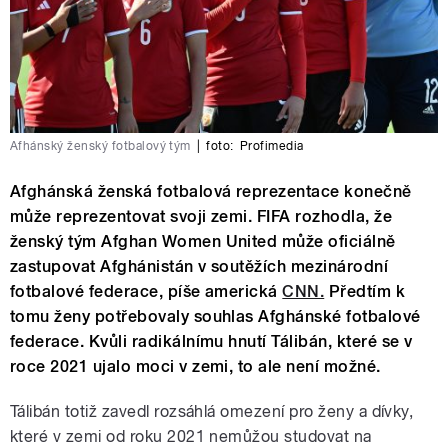
Afhánský ženský fotbalový tým
|
foto:
Profimedia
Afghánská ženská fotbalová reprezentace konečně
může reprezentovat svoji zemi. FIFA rozhodla, že
ženský tým Afghan Women United může oficiálně
zastupovat Afghánistán v soutěžích mezinárodní
fotbalové federace, píše americká
CNN.
Předtím k
tomu ženy potřebovaly souhlas Afghánské fotbalové
federace. Kvůli radikálnímu hnutí Tálibán, které se v
roce 2021 ujalo moci v zemi, to ale není možné.
Tálibán totiž zavedl rozsáhlá omezení pro ženy a dívky,
které v zemi od roku 2021 nemůžou studovat na