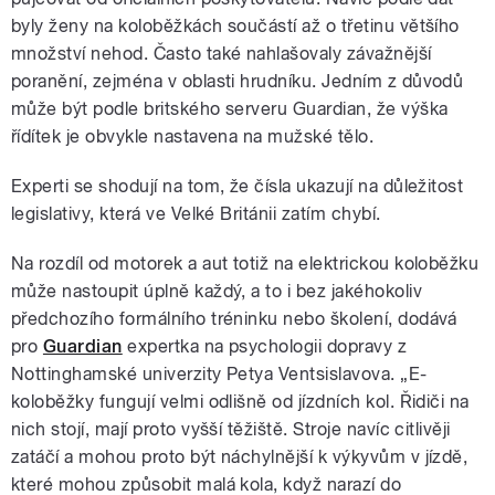
byly ženy na koloběžkách součástí až o třetinu většího
množství nehod. Často také nahlašovaly závažnější
poranění, zejména v oblasti hrudníku. Jedním z důvodů
může být podle britského serveru Guardian, že výška
řídítek je obvykle nastavena na mužské tělo.
Experti se shodují na tom, že čísla ukazují na důležitost
legislativy, která ve Velké Británii zatím chybí.
Na rozdíl od motorek a aut totiž na elektrickou koloběžku
může nastoupit úplně každý, a to i bez jakéhokoliv
předchozího formálního tréninku nebo školení, dodává
pro
Guardian
expertka na psychologii dopravy z
Nottinghamské univerzity Petya Ventsislavova. „E-
koloběžky fungují velmi odlišně od jízdních kol. Řidiči na
nich stojí, mají proto vyšší těžiště. Stroje navíc citlivěji
zatáčí a mohou proto být náchylnější k výkyvům v jízdě,
které mohou způsobit malá kola, když narazí do