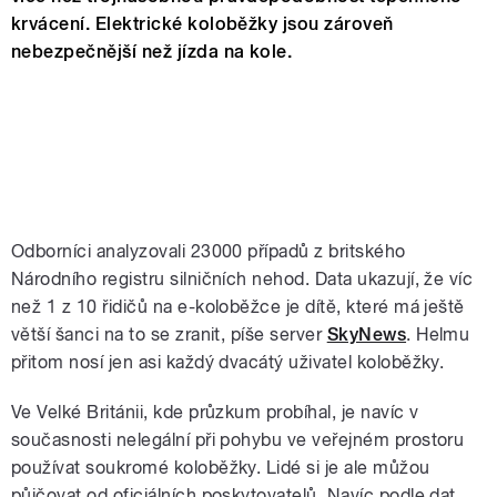
krvácení. Elektrické koloběžky jsou zároveň
nebezpečnější než jízda na kole.
Odborníci analyzovali 23000 případů z britského
Národního registru silničních nehod. Data ukazují, že víc
než 1 z 10 řidičů na e-koloběžce je dítě, které má ještě
větší šanci na to se zranit, píše server
SkyNews
. Helmu
přitom nosí jen asi každý dvacátý uživatel koloběžky.
Ve Velké Británii, kde průzkum probíhal, je navíc v
současnosti nelegální při pohybu ve veřejném prostoru
používat soukromé koloběžky. Lidé si je ale můžou
půjčovat od oficiálních poskytovatelů. Navíc podle dat