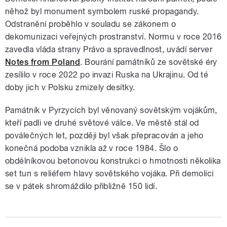
něhož byl monument symbolem ruské propagandy.
Odstranění proběhlo v souladu se zákonem o
dekomunizaci veřejných prostranství. Normu v roce 2016
zavedla vláda strany Právo a spravedlnost, uvádí server
Notes from Poland
. Bourání památníků ze sovětské éry
zesílilo v roce 2022 po invazi Ruska na Ukrajinu. Od té
doby jich v Polsku zmizely desítky.
Památník v Pyrzycích byl věnovaný sovětským vojákům,
kteří padli ve druhé světové válce. Ve městě stál od
poválečných let, později byl však přepracován a jeho
konečná podoba vznikla až v roce 1984. Šlo o
obdélníkovou betonovou konstrukci o hmotnosti několika
set tun s reliéfem hlavy sovětského vojáka. Při demolici
se v pátek shromáždilo přibližně 150 lidí.