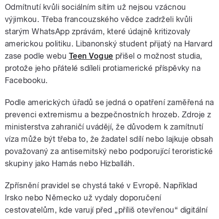
Odmítnutí kvůli sociálním sítím už nejsou vzácnou
výjimkou. Třeba francouzského vědce zadrželi kvůli
starým WhatsApp zprávám, které údajně kritizovaly
americkou politiku. Libanonský student přijatý na Harvard
zase podle webu
Teen Vogue
přišel o možnost studia,
protože jeho přátelé sdíleli protiamerické příspěvky na
Facebooku.
Podle amerických úřadů se jedná o opatření zaměřená na
prevenci extremismu a bezpečnostních hrozeb. Zdroje z
ministerstva zahraničí uvádějí, že důvodem k zamítnutí
víza může být třeba to, že žadatel sdílí nebo lajkuje obsah
považovaný za antisemitský nebo podporující teroristické
skupiny jako Hamás nebo Hizballáh.
Zpřísnění pravidel se chystá také v Evropě. Například
Irsko nebo Německo už vydaly doporučení
cestovatelům, kde varují před „příliš otevřenou“ digitální