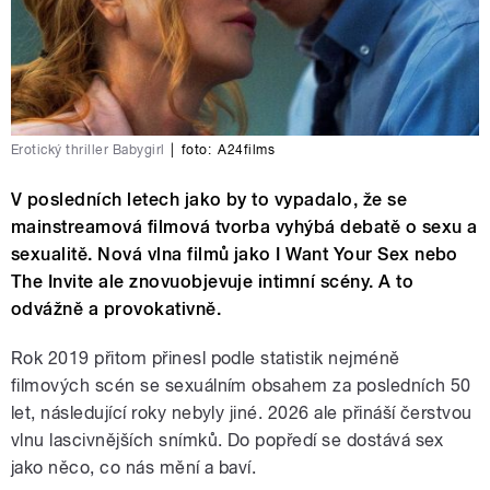
Erotický thriller Babygirl
|
foto:
A24films
V posledních letech jako by to vypadalo, že se
mainstreamová filmová tvorba vyhýbá debatě o sexu a
sexualitě. Nová vlna filmů jako I Want Your Sex nebo
The Invite ale znovuobjevuje intimní scény. A to
odvážně a provokativně.
Rok 2019 přitom přinesl podle statistik nejméně
filmových scén se sexuálním obsahem za posledních 50
let, následující roky nebyly jiné. 2026 ale přináší čerstvou
vlnu lascivnějších snímků. Do popředí se dostává sex
jako něco, co nás mění a baví.