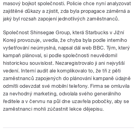
masový bojkot společnosti. Policie chce nyní analyzovat
zajištěné důkazy a zjistit, zda byla propagace záměrná a
jaký byl rozsah zapojení jednotlivých zaměstnanců.
Společnost Shinsegae Group, která Starbucks v Jižní
Koreji provozuje, uvedla, že chyba byla podle interního
vyšetřování neúmyslná, napsal dál web BBC. Tým, který
kampaň plánoval, si podle společnosti neuvědomil
historickou souvislost. Nezaregistrovalo ji ani nejvyšší
vedení. Interní audit ale komplikovalo to, že tři z pěti
zaměstnanců zapojených do plánování kampaně údajně
odmítli odevzdat své mobilní telefony. Firma se omluvila
za nevhodný marketing, odvolala svého generálního
ředitele a v červnu na půl dne uzavřela pobočky, aby se
zaměstnanci mohli zúčastnit lekce dějepisu.