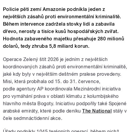
Policie pěti zemí Amazonie podnikla jeden z
největších zásahů proti environmentální kriminalitě.
Během intervence zadržela stovky lidí a zabavila
dřevo, nerosty a tisíce kusů hospodářských zvířat.
Hodnota zabaveného majetku přesahuje 280 milionů
dolarů, tedy zhruba 5,8 miliard korun.
Operace Zelený štít 2026 je jedním z největších
koordinovaných zásahů proti environmentální kriminalitě,
jaké kdy byly v největším deštném pralese provedeny.
Misi, která probíhala od 15. do 31. července,
podle agentury AP koordinovala Mezinárodní iniciativa
pro vymáhání práva v oblasti klimatu z kolumbijského
hlavního města Bogoty. Iniciativu podpořily také Spojené
arabské emiráty, které podle deníku
The National
stály v
čele sedmnáctidenní akce.
Úřady podnikly 1045 terénních operací, během nichž