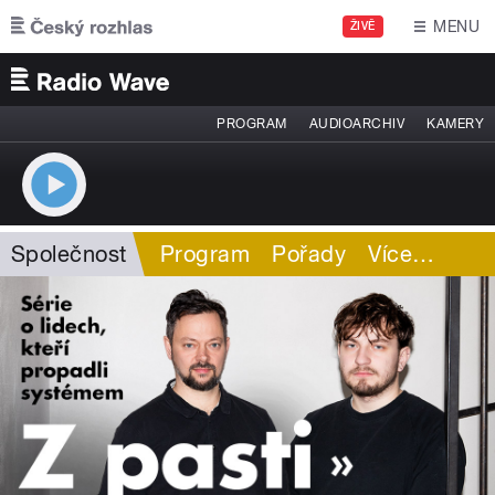
Přejít k hlavnímu obsahu
MENU
ŽIVĚ
PROGRAM
AUDIOARCHIV
KAMERY
Společnost
Program
Pořady
Více
…