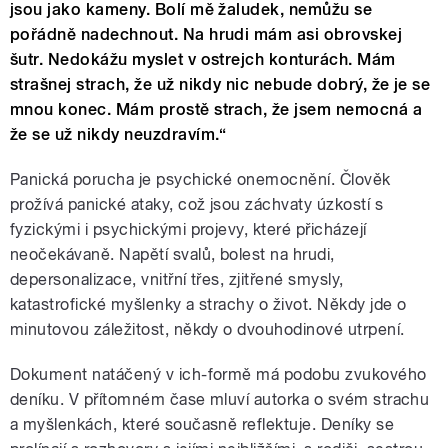
jsou jako kameny. Bolí mě žaludek, nemůžu se
pořádně nadechnout. Na hrudi mám asi obrovskej
šutr. Nedokážu myslet v ostrejch konturách. Mám
strašnej strach, že už nikdy nic nebude dobrý, že je se
mnou konec. Mám prostě strach, že jsem nemocná a
že se už nikdy neuzdravím.“
Panická porucha je psychické onemocnění. Člověk
prožívá panické ataky, což jsou záchvaty úzkostí s
fyzickými i psychickými projevy, které přicházejí
neočekávaně. Napětí svalů, bolest na hrudi,
depersonalizace, vnitřní třes, zjitřené smysly,
katastrofické myšlenky a strachy o život. Někdy jde o
minutovou záležitost, někdy o dvouhodinové utrpení.
Dokument natáčený v ich-formě má podobu zvukového
deníku. V přítomném čase mluví autorka o svém strachu
a myšlenkách, které současně reflektuje. Deníky se