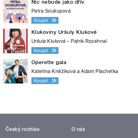
Nic nebude jako dřív
Petra Soukupová
Koupit
Klukoviny Uršuly Klukové
Uršula Kluková – Patrik Rozehnal
Koupit
Operette gala
Kateřina Kněžíková a Adam Plachetka
Koupit
Český rozhlas
O nás