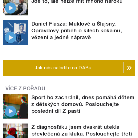
Jde to, ale nelze mít mnoho nároků
Daniel Flasza: Muklové a Šlajsny.
Opravdový příběh o kilech kokainu,
vězení a jedné nápravě
Jak nás naladíte na DABu
VÍCE Z POŘADU
Sport ho zachránil, dnes pomáhá dětem
z dětských domovů. Poslouchejte
poslední díl Z pasti
Z diagnosťáku jsem dvakrát utekla
převlečená za kluka. Poslouchejte třetí