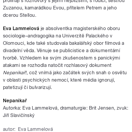
prolínají s rozhovory s jejími nejbližšími, s rodiči, sestrou
Zuzanou, kamarádkou Evou, přítelem Petrem a jeho
dcerou Stellou.
Eva Lammelová
je absolventka magisterského oboru
sociologie–andragogika na Univerzitě Palackého v
Olomouci, kde také studovala bakalářský obor filmová a
divadelní věda. Věnuje se publicistice a dokumentární
tvorbě. Vzhledem ke svým zkušenostem s panickými
atakami se rozhodla natočit rozhlasový dokument
Nepanikař!
, což vnímá jako začátek svých snah o osvětu
v oblasti psychických nemocí, které média ignorují,
patetizují či bulvarizují.
Nepanikař
Autorka: Eva Lammelová, dramaturgie: Brit Jensen, zvuk:
Jiří Slavičínský
autor:
Eva Lammelová