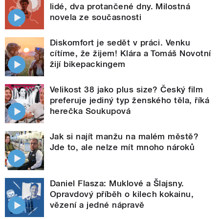
lidé, dva protančené dny. Milostná
novela ze současnosti
Diskomfort je sedět v práci. Venku
cítíme, že žijem! Klára a Tomáš Novotní
žijí bikepackingem
Velikost 38 jako plus size? Český film
preferuje jediný typ ženského těla, říká
herečka Soukupová
Jak si najít manžu na malém městě?
Jde to, ale nelze mít mnoho nároků
Daniel Flasza: Muklové a Šlajsny.
Opravdový příběh o kilech kokainu,
vězení a jedné nápravě