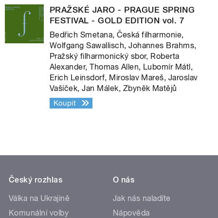
PRAŽSKÉ JARO - PRAGUE SPRING
FESTIVAL - GOLD EDITION vol. 7
Bedřich Smetana, Česká filharmonie,
Wolfgang Sawallisch, Johannes Brahms,
Pražský filharmonický sbor, Roberta
Alexander, Thomas Allen, Lubomír Mátl,
Erich Leinsdorf, Miroslav Mareš, Jaroslav
Vašíček, Jan Málek, Zbyněk Matějů
Koupit
Český rozhlas
O nás
Válka na Ukrajině
Jak nás naladíte
Komunální volby
Nápověda