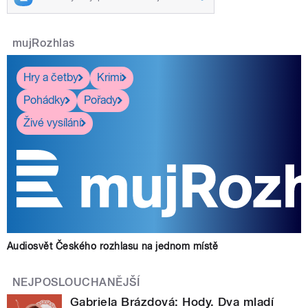
mujRozhlas
Hry a četby
Krimi
Pohádky
Pořady
Živé vysílání
Audiosvět Českého rozhlasu na jednom místě
NEJPOSLOUCHANĚJŠÍ
Gabriela Brázdová: Hody. Dva mladí