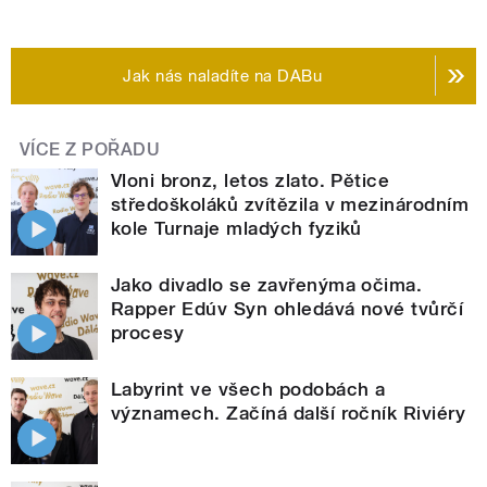
Jak nás naladíte na DABu
VÍCE Z POŘADU
Vloni bronz, letos zlato. Pětice
středoškoláků zvítězila v mezinárodním
kole Turnaje mladých fyziků
Jako divadlo se zavřenýma očima.
Rapper Edúv Syn ohledává nové tvůrčí
procesy
Labyrint ve všech podobách a
významech. Začíná další ročník Riviéry