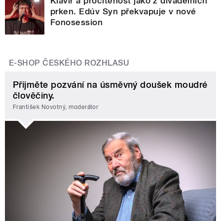
Klavír a procítěnost jako z divadelních
prken. Edúv Syn překvapuje v nové
Fonosession
E-SHOP ČESKÉHO ROZHLASU
Přijměte pozvání na úsměvný doušek moudré
člověčiny.
František Novotný, moderátor