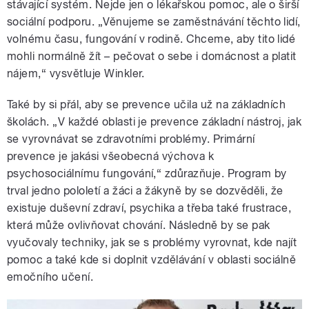
stávající systém. Nejde jen o lékařskou pomoc, ale o širší
sociální podporu. „Věnujeme se zaměstnávání těchto lidí,
volnému času, fungování v rodině. Chceme, aby tito lidé
mohli normálně žít – pečovat o sebe i domácnost a platit
nájem,“ vysvětluje Winkler.
Také by si přál, aby se prevence učila už na základních
školách. „V každé oblasti je prevence základní nástroj, jak
se vyrovnávat se zdravotními problémy. Primární
prevence je jakási všeobecná výchova k
psychosociálnímu fungování,“ zdůrazňuje. Program by
trval jedno pololetí a žáci a žákyně by se dozvěděli, že
existuje duševní zdraví, psychika a třeba také frustrace,
která může ovlivňovat chování. Následně by se pak
vyučovaly techniky, jak se s problémy vyrovnat, kde najít
pomoc a také kde si doplnit vzdělávání v oblasti sociálně
emočního učení.