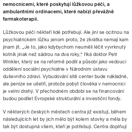
nemocnicemi, které poskytují lůžkovou péči, a
ambulantními ordinacemi, které nabízí převážně
farmakoterapii.
Lůžkovou péči někteří lidé potřebují. Ale jiní se ocitnou na
psychiatrickém lůžku jenom proto, že zkrátka nemají kam
jinam jít. „Je to, jako kdybychom neuměli léčit vyvrknutý
kotník jinak než sádrou na dva roky,“ říká doktor Petr
Winkler, který se na reformě podílí a působí jako vedoucí
oddělení sociální psychiatrie v Národním ústavu
duševního zdraví.
Vybudování sítě center bude nákladné,
ale peníze se ušetří, protože pobyt člověka v nemocnici
je velmi drahý. V přechodném období se na financování
budou podílet Evropské strukturální a investiční fondy.
V některých českých městech centra již existují, během
následujících let by jich mělo být kolem stovky a měla by
tak být dostupná všem, kteří je potřebují. Centra doplňují