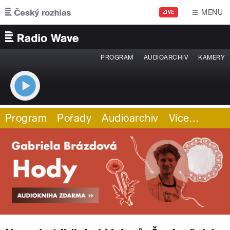
Přejít k hlavnímu obsahu
MENU
ŽIVĚ
PROGRAM
AUDIOARCHIV
KAMERY
Program
Pořady
Audioarchiv
Více
…