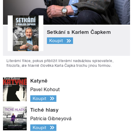
Setkání s Karlem Čapkem
Koupit
Literární fikce, pokus přiblížit literární nadsázkou spisovatele,
filozofa, ale hlavně člověka Karla Čapka trochu jinou formou.
Katyně
Pavel Kohout
Koupit
Tiché hlasy
Patricia Gibneyová
Koupit