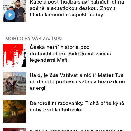
Kapela post-hudba slaví patnáct let na
scéně s akustickou deskou. Znovu
hledá komunitní aspekt hudby
MOHLO BY VÁS ZAJÍMAT
Česká herní historie pod
drobnohledem. SideQuest začíná
legendární Mafií
Haló, je čas Vstávat a ničit! Matter Tua
na debutu přetavují vztek v bezuzdnou
energii
Dendrofilní radovánky. Tichá přítelkyně
coby erotika botanika