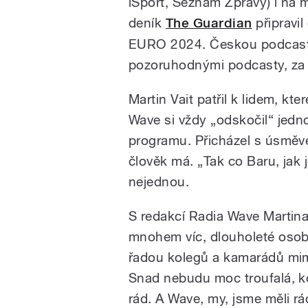
iSport, Seznam Zprávy) i na 
deník
The Guardian
připravil
EURO 2024. Českou podcasto
pozoruhodnými podcasty, za
Martin Vait patřil k lidem, kt
Wave si vždy „odskočil“ jedn
programu. Přicházel s úsměvem
člověk má. „Tak co Baru, jak j
nejednou.
S redakcí Radia Wave Martina 
mnohem víc, dlouholeté osobn
řadou kolegů a kamarádů mimo
Snad nebudu moc troufalá, kd
rád. A Wave, my, jsme měli r