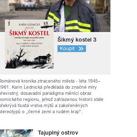
Šikmý kostel 3
Koupit
Románová kronika ztraceného města - léta 1945–
1961. Karin Lednická předkládá do značné míry
převratný, dosavadní paradigma měnící obraz
hornického regionu, jehož zahlazenou historii stále
překrývá tlustá vrstva mýtů a zakořeněných
stereotypů o „černé zemi a rudém kraji“.
Tajuplný ostrov