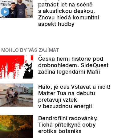
patnáct let na scéně
s akustickou deskou.
Znovu hledá komunitní
aspekt hudby
MOHLO BY VÁS ZAJÍMAT
Česká herní historie pod
drobnohledem. SideQuest
začíná legendární Mafií
Haló, je čas Vstávat a ničit!
Matter Tua na debutu
přetavují vztek
v bezuzdnou energii
Dendrofilní radovánky.
Tichá přítelkyně coby
erotika botanika