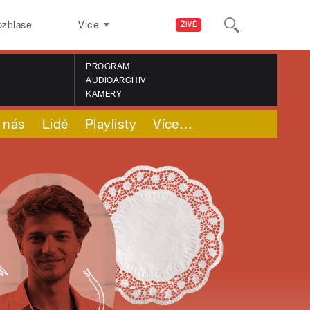
ozhlase
Více
ŽIVĚ
PROGRAM
AUDIOARCHIV
KAMERY
 nás
Lidé
Playlisty
Více
…