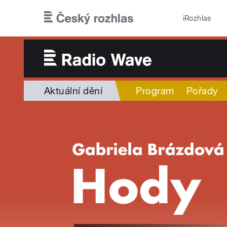
Přejít k hlavnímu obsahu
iRozhlas
Aktuální dění
Program
Pořady