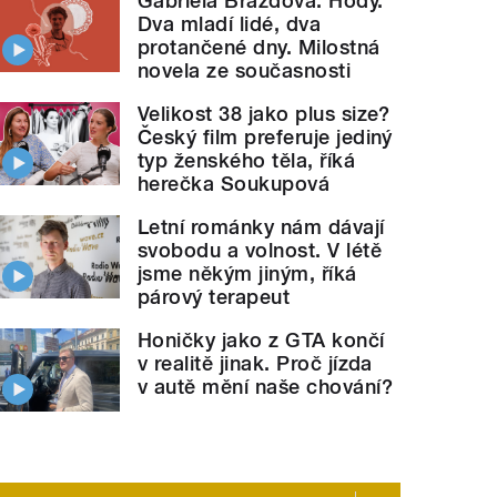
Gabriela Brázdová: Hody.
Dva mladí lidé, dva
protančené dny. Milostná
novela ze současnosti
Velikost 38 jako plus size?
Český film preferuje jediný
typ ženského těla, říká
herečka Soukupová
Letní románky nám dávají
svobodu a volnost. V létě
jsme někým jiným, říká
párový terapeut
Honičky jako z GTA končí
v realitě jinak. Proč jízda
v autě mění naše chování?