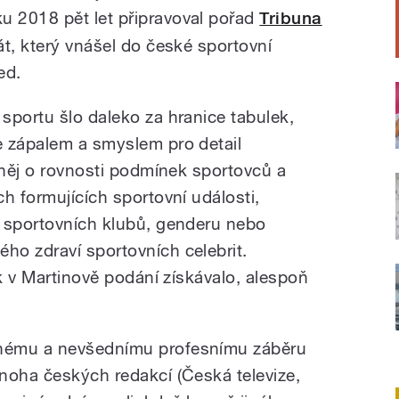
 2018 pět let připravoval pořad
Tribuna
t, který vnášel do české sportovní
ed.
sportu šlo daleko za hranice tabulek,
e zápalem a smyslem pro detail
 něj o rovnosti podmínek sportovců a
h formujících sportovní události,
í sportovních klubů, genderu nebo
o zdraví sportovních celebrit.
ak v Martinově podání získávalo, alespoň
nému a nevšednímu profesnímu záběru
noha českých redakcí (Česká televize,