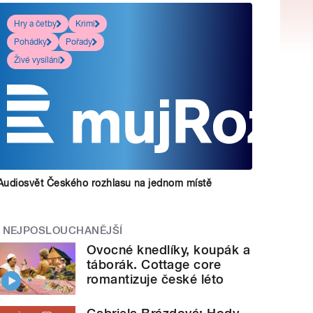
Hry a četby
Krimi
Pohádky
Pořady
Živé vysílání
Audiosvět Českého rozhlasu na jednom místě
NEJPOSLOUCHANĚJŠÍ
Ovocné knedlíky, koupák a
táborák. Cottage core
romantizuje české léto