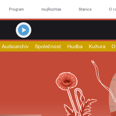
Program
mujRozhlas
Stanice
O r
Audioarchiv
Společnost
Hudba
Kultura
O