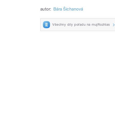
autor:
Bára Šichanová
Všechny díly pořadu na mujRozhlas