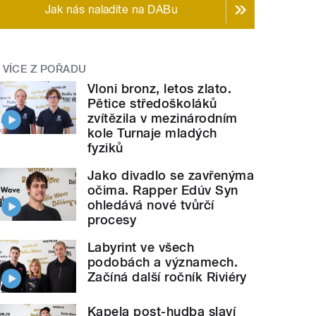
Jak nás naladíte na DABu
VÍCE Z POŘADU
Vloni bronz, letos zlato.
Pětice středoškoláků
zvítězila v mezinárodním
kole Turnaje mladých
fyziků
Jako divadlo se zavřenýma
očima. Rapper Edúv Syn
ohledává nové tvůrčí
procesy
Labyrint ve všech
podobách a významech.
Začíná další ročník Riviéry
Kapela post-hudba slaví