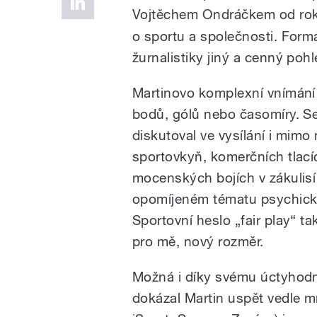
Vojtěchem Ondráčkem od roku
o sportu a společnosti. Formá
žurnalistiky jiný a cenný pohl
Martinovo komplexní vnímání 
bodů, gólů nebo časomíry. S
diskutoval ve vysílání i mimo
sportovkyň, komerčních tlacíc
mocenských bojích v zákulis
opomíjeném tématu psychickéh
Sportovní heslo „fair play“ t
pro mě, nový rozměr.
Možná i díky svému úctyhod
dokázal Martin uspět vedle m