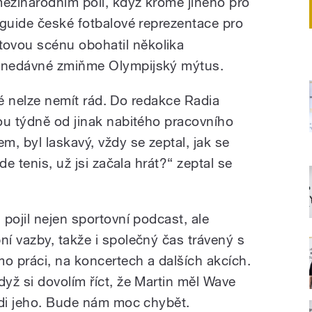
mezinárodním poli, když kromě jiného pro
 guide české fotbalové reprezentace pro
vou scénu obohatil několika
 nedávné zmiňme Olympijský mýtus.
eré nelze nemít rád. Do redakce Radia
ou týdně od jinak nabitého pracovního
, byl laskavý, vždy se zeptal, jak se
de tenis, už jsi začala hrát?“ zeptal se
pojil nejen sportovní podcast, ale
í vazby, takže i společný čas trávený s
 práci, na koncertech a dalších akcích.
yž si dovolím říct, že Martin měl Wave
ádi jeho. Bude nám moc chybět.