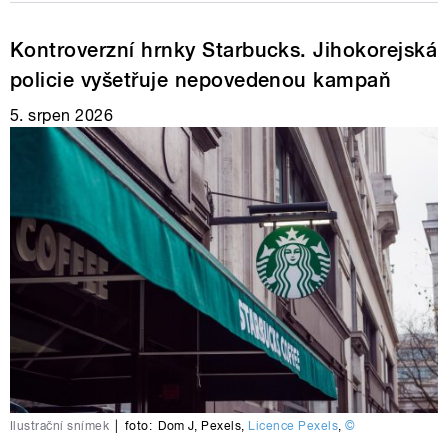
Kontroverzní hrnky Starbucks. Jihokorejská
policie vyšetřuje nepovedenou kampaň
5. srpen 2026
Ilustrační snímek
|
foto:
Dom J
,
Pexels
,
Licence Pexels
,
©