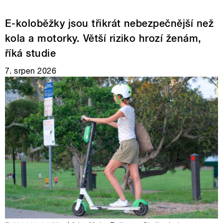
E-koloběžky jsou třikrát nebezpečnější než
kola a motorky. Větší riziko hrozí ženám,
říká studie
7. srpen 2026