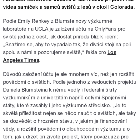
videa samiček a samců svišťů z lesů v okolí Colorada.
Podle Emily Renkey z Blumsteinovy výzkumné
laboratoře na UCLA je založení účtu na OnlyFans pro
sviště jedna z cest, jak dostat přírodu blíž k lidem:
„Snažíme se, aby to vypadalo tak, že diváci stojí na poli
spolu s námi a pozorujeme sviště,“ řekla pro
Los
Angeles Times
.
Důvodů založení účtu je ale mnohem víc, než jen rozšířit
povědomí o svištích. Podle jednoho z vedoucích projektu
Daniela Blumsteina k němu vedly i federální škrty
výzkumníkům a univerzitám napříč celými Spojenými
státy, které zasáhly i jeho výzkumné středisko. „Je to
skvělá příležitost nejen se něco naučit o svištích, ale taky
se dozvědět o hrozném stavu, v jakém je financování
vědy, a rozšířit povědomí o dlouhodobém výzkumu a o
tom, jak udržet při životě projekt, který považují za pro