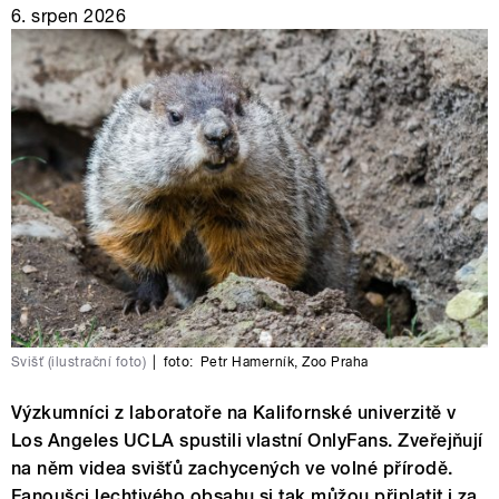
6. srpen 2026
Svišť (ilustrační foto)
|
foto:
Petr Hamerník
,
Zoo Praha
Výzkumníci z laboratoře na Kalifornské univerzitě v
Los Angeles UCLA spustili vlastní OnlyFans. Zveřejňují
na něm videa svišťů zachycených ve volné přírodě.
Fanoušci lechtivého obsahu si tak můžou připlatit i za