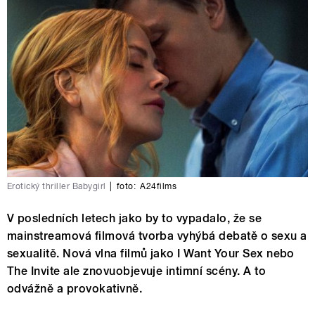
Erotický thriller Babygirl
|
foto:
A24films
V posledních letech jako by to vypadalo, že se
mainstreamová filmová tvorba vyhýbá debatě o sexu a
sexualitě. Nová vlna filmů jako I Want Your Sex nebo
The Invite ale znovuobjevuje intimní scény. A to
odvážně a provokativně.