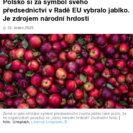
Polsko si za symbol svého
předsednictví v Radě EU vybralo jablko.
Je zdrojem národní hrdosti
10. leden 2025
Země si jako oficiální symbol předsednictví zvolila jablko také proto, že
ho organizátoři považují za „zdroj národní hrdosti“ (ilustrační foto)
|
foto:
Unsplash
,
Licence Unsplash
,
©