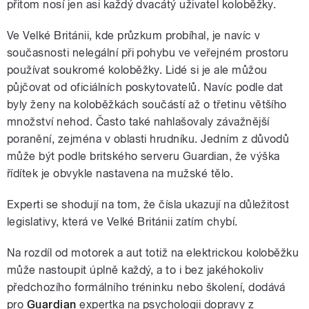
přitom nosí jen asi každý dvacátý uživatel koloběžky.
Ve Velké Británii, kde průzkum probíhal, je navíc v
současnosti nelegální při pohybu ve veřejném prostoru
používat soukromé koloběžky. Lidé si je ale můžou
půjčovat od oficiálních poskytovatelů. Navíc podle dat
byly ženy na koloběžkách součástí až o třetinu většího
množství nehod. Často také nahlašovaly závažnější
poranění, zejména v oblasti hrudníku. Jedním z důvodů
může být podle britského serveru Guardian, že výška
řídítek je obvykle nastavena na mužské tělo.
Experti se shodují na tom, že čísla ukazují na důležitost
legislativy, která ve Velké Británii zatím chybí.
Na rozdíl od motorek a aut totiž na elektrickou koloběžku
může nastoupit úplně každý, a to i bez jakéhokoliv
předchozího formálního tréninku nebo školení, dodává
pro
Guardian
expertka na psychologii dopravy z