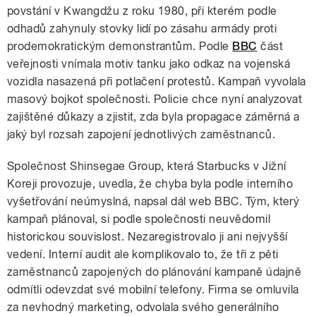
povstání v Kwangdžu z roku 1980, při kterém podle
odhadů zahynuly stovky lidí po zásahu armády proti
prodemokratickým demonstrantům. Podle
BBC
část
veřejnosti vnímala motiv tanku jako odkaz na vojenská
vozidla nasazená při potlačení protestů. Kampaň vyvolala
masový bojkot společnosti. Policie chce nyní analyzovat
zajištěné důkazy a zjistit, zda byla propagace záměrná a
jaký byl rozsah zapojení jednotlivých zaměstnanců.
Společnost Shinsegae Group, která Starbucks v Jižní
Koreji provozuje, uvedla, že chyba byla podle interního
vyšetřování neúmyslná, napsal dál web BBC. Tým, který
kampaň plánoval, si podle společnosti neuvědomil
historickou souvislost. Nezaregistrovalo ji ani nejvyšší
vedení. Interní audit ale komplikovalo to, že tři z pěti
zaměstnanců zapojených do plánování kampaně údajně
odmítli odevzdat své mobilní telefony. Firma se omluvila
za nevhodný marketing, odvolala svého generálního