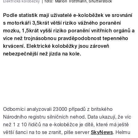
Elektrická koloběžky
|
foto:
Marlon Trottmann
,
Shutterstock
Podle statistik mají uživatelé e-koloběžek ve srovnání
s motorkáři 3,5krát větší riziko vážného poranění
mozku, 1,5krát vyšší riziko poranění vnitřních orgánů a
více než trojnásobnou pravděpodobnost tepenného
krvácení. Elektrické koloběžky jsou zároveň
nebezpečnější než jízda na kole.
Odborníci analyzovali 23000 případů z britského
Národního registru silničních nehod. Data ukazují, že víc
než 1 z 10 řidičů na e-koloběžce je dítě, které má ještě
větší šanci na to se zranit, píše server
SkyNews
. Helmu