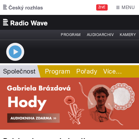
Přejít k hlavnímu obsahu
MENU
ŽIVĚ
PROGRAM
AUDIOARCHIV
KAMERY
Společnost
Program
Pořady
Více
…