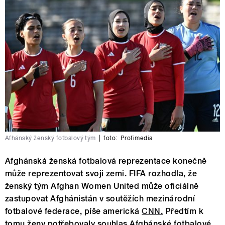
Afhánský ženský fotbalový tým
|
foto:
Profimedia
Afghánská ženská fotbalová reprezentace konečně
může reprezentovat svoji zemi. FIFA rozhodla, že
ženský tým Afghan Women United může oficiálně
zastupovat Afghánistán v soutěžích mezinárodní
fotbalové federace, píše americká
CNN.
Předtím k
tomu ženy potřebovaly souhlas Afghánské fotbalové