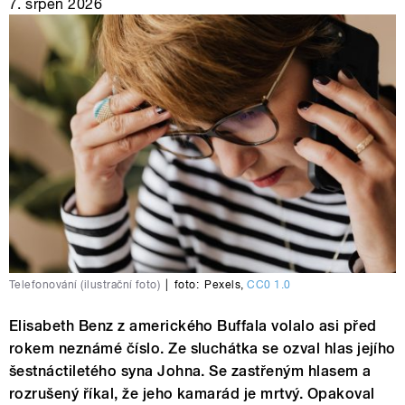
7. srpen 2026
Telefonování (ilustrační foto)
|
foto:
Pexels
,
CC0 1.0
Elisabeth Benz z amerického Buffala volalo asi před
rokem neznámé číslo. Ze sluchátka se ozval hlas jejího
šestnáctiletého syna Johna. Se zastřeným hlasem a
rozrušený říkal, že jeho kamarád je mrtvý. Opakoval