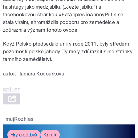
hashtagy jako #jedzjabłka („Jezte jablka“) a
facebookovou stránkou #EatApplesToAnnoyPutin se
stala virální, shromáždila podporu pro zemědělce a
zdůraznila význam tohoto ovoce.
Když Polsko předsedalo unii v roce 2011, byly středem
pozornosti polské jahody. Ty měly zdůraznit silné stránky
tamního zemědělství.
autor:
Tamara Kocourková
mujRozhlas
Hry a četby
Krimi