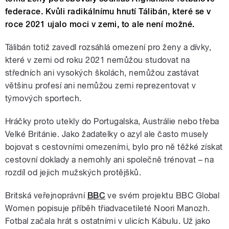
federace. Kvůli radikálnímu hnutí Tálibán, které se v
roce 2021 ujalo moci v zemi, to ale není možné.
Tálibán totiž zavedl rozsáhlá omezení pro ženy a dívky,
které v zemi od roku 2021 nemůžou studovat na
středních ani vysokých školách, nemůžou zastávat
většinu profesí ani nemůžou zemi reprezentovat v
týmových sportech.
Hráčky proto utekly do Portugalska, Austrálie nebo třeba
Velké Británie. Jako žadatelky o azyl ale často musely
bojovat s cestovními omezeními, bylo pro ně těžké získat
cestovní doklady a nemohly ani společně trénovat – na
rozdíl od jejich mužských protějšků.
Britská veřejnoprávní
BBC
ve svém projektu BBC Global
Women popisuje příběh třiadvacetileté Noori Manozh.
Fotbal začala hrát s ostatními v ulicích Kábulu. Už jako