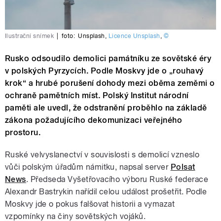
Ilustrační snímek
|
foto:
Unsplash
,
Licence Unsplash
,
©
Rusko odsoudilo demolici památníku ze sovětské éry
v polských Pyrzycích. Podle Moskvy jde o „rouhavý
krok“ a hrubé porušení dohody mezi oběma zeměmi o
ochraně pamětních míst. Polský Institut národní
paměti ale uvedl, že odstranění proběhlo na základě
zákona požadujícího dekomunizaci veřejného
prostoru.
Ruské velvyslanectví v souvislosti s demolicí vzneslo
vůči polským úřadům námitku, napsal server
Polsat
News
. Předseda Vyšetřovacího výboru Ruské federace
Alexandr Bastrykin nařídil celou událost prošetřit. Podle
Moskvy jde o pokus falšovat historii a vymazat
vzpomínky na činy sovětských vojáků.