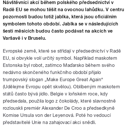
Návštěvníci akcí během polského předsednictví v
Radě EU se mohou těšit na ovocnou lahůdku. V centru
pozornosti budou totiž jablka, která jsou oficiálním
symbolem tohoto období. Jablka se v následujících
šesti měsících budou často podávat na akcích ve
Varšavě i v Bruselu.
Evropské země, které se střídají v předsednictví
v Radě
EU
, si obvykle volí určitý symbol. Například maskotem
Estonska byl robot, zatímco Maďarsko během svého
nedávno skončeného funkčního období přijalo
trumpovský slogan „Make Europe Great Again“
(Udělejme Evropu opět skvělou). Oblíbeným maskotem
států často bývá jídlo. Belgie v loňském roce, kdy
předsedala, použila logo z čokolády, které slavnostně
rozlouskli premiér Alexander De Croo a předsedkyně
Komise Ursula von der Leyenová. Poté ho vedoucí
představitelé Unie na zahajovací akci snědli.