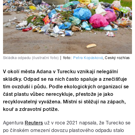
Skládka odpadu (ilustrační foto)
|
foto:
Petra Kopásková
,
Český rozhlas
V okolí města Adana v Turecku vznikají nelegální
skládky. Odpad se na nich často spaluje a znečišťuje
tím ovzduší i půdu. Podle ekologických organizací se
část plastu vůbec nerecykluje, přestože je jako
recyklovatelný vyvážena. Místní si stěžují na zápach,
kouř a zdravotní potíže.
Agentura
Reuters
už v roce 2021 napsala, že Turecko se
po čínském omezení dovozu plastového odpadu stalo