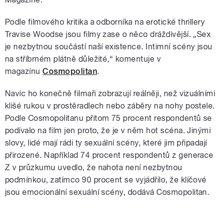
Podle filmového kritika a odborníka na erotické thrillery
Travise Woodse jsou filmy zase o něco dráždivější. „Sex
je nezbytnou součástí naší existence. Intimní scény jsou
na stříbrném plátně důležité,
“ komentuje v
magazínu
Cosmopolitan
.
Navíc ho konečně filmaři zobrazují reálněji, než vizuálními
klišé rukou v prostěradlech nebo záběry na nohy postele.
Podle Cosmopolitanu přitom 75 procent respondentů se
podívalo na film jen proto, že je v něm hot scéna. Jinými
slovy, lidé mají rádi ty sexuální scény, které jim připadají
přirozené. Například 74 procent respondentů z generace
Z v průzkumu uvedlo, že nahota není nezbytnou
podmínkou, zatímco 90 procent se vyjádřilo, že klíčové
jsou emocionální sexuální scény, dodává Cosmopolitan.