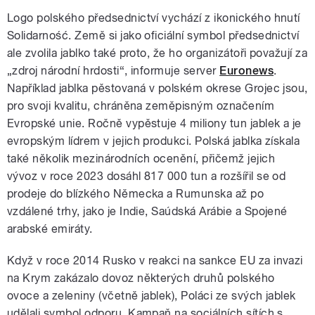
Logo polského předsednictví vychází z ikonického hnutí
Solidarność. Země si jako oficiální symbol předsednictví
ale zvolila jablko také proto, že ho organizátoři považují za
„zdroj národní hrdosti“, informuje server
Euronews
.
Například jablka pěstovaná v polském okrese Grojec jsou,
pro svoji kvalitu, chráněna zeměpisným označením
Evropské unie. Ročně vypěstuje 4 miliony tun jablek a je
evropským lídrem v jejich produkci. Polská jablka získala
také několik mezinárodních ocenění, přičemž jejich
vývoz v roce 2023 dosáhl 817 000 tun a rozšířil se od
prodeje do blízkého Německa a Rumunska až po
vzdálené trhy, jako je Indie, Saúdská Arábie a Spojené
arabské emiráty.
Když v roce 2014 Rusko v reakci na sankce EU za invazi
na Krym zakázalo dovoz některých druhů polského
ovoce a zeleniny (včetně jablek), Poláci ze svých jablek
udělali symbol odporu. Kampaň na sociálních sítích s