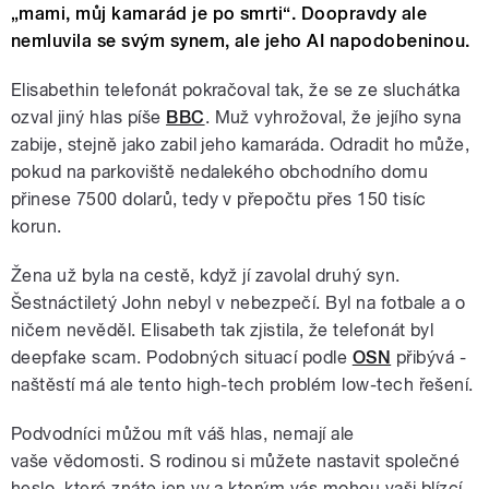
„mami, můj kamarád je po smrti“. Doopravdy ale
nemluvila se svým synem, ale jeho AI napodobeninou.
Elisabethin telefonát pokračoval tak, že se ze sluchátka
ozval jiný hlas píše
BBC
. Muž vyhrožoval, že jejího syna
zabije, stejně jako zabil jeho kamaráda. Odradit ho může,
pokud na parkoviště nedalekého obchodního domu
přinese 7500 dolarů, tedy v přepočtu přes 150 tisíc
korun.
Žena už byla na cestě, když jí zavolal druhý syn.
Šestnáctiletý John nebyl v nebezpečí. Byl na fotbale a o
ničem nevěděl. Elisabeth tak zjistila, že telefonát byl
deepfake scam. Podobných situací podle
OSN
přibývá -
naštěstí má ale tento high-tech problém low-tech řešení.
Podvodníci můžou mít váš hlas, nemají ale
vaše vědomosti. S rodinou si můžete nastavit společné
heslo, které znáte jen vy a kterým vás mohou vaši blízcí