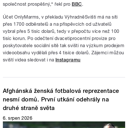
společnost prospěšný,“ řekl pro
BBC
.
Účet OnlyMarms, v překladu VýhradněSvišti má na síti
přes 1700 odběratelů a na příspěvcích od uživatelů
vybral přes 5 tisíc dolarů, tedy v přepočtu více než 100
tisíc korun. Po odečtení dvacetiprocentní provize pro
poskytovatele sociální sítě tak svišti na výzkum prodejem
videoobsahu vydělali přes 4 tisíce dolarů. Zájemci můžou
sviští videa sledovat i na
Instagramu
Afghánská ženská fotbalová reprezentace
nesmí domů. První utkání odehrály na
druhé straně světa
6. srpen 2026