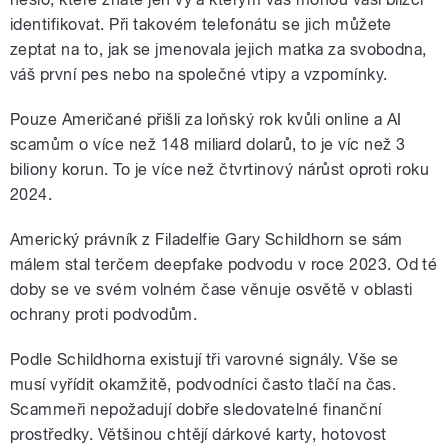
identifikovat. Při takovém telefonátu se jich můžete
zeptat na to, jak se jmenovala jejich matka za svobodna,
váš první pes nebo na společné vtipy a vzpomínky.
Pouze Američané přišli za loňský rok kvůli online a AI
scamům o více než 148 miliard dolarů, to je víc než 3
biliony korun. To je více než čtvrtinový nárůst oproti roku
2024.
Americký právník z Filadelfie Gary Schildhorn se sám
málem stal terčem deepfake podvodu v roce 2023. Od té
doby se ve svém volném čase věnuje osvětě v oblasti
ochrany proti podvodům.
Podle Schildhorna existují tři varovné signály. Vše se
musí vyřídit okamžitě, podvodníci často tlačí na čas.
Scammeři nepožadují dobře sledovatelné finanční
prostředky. Většinou chtějí dárkové karty, hotovost