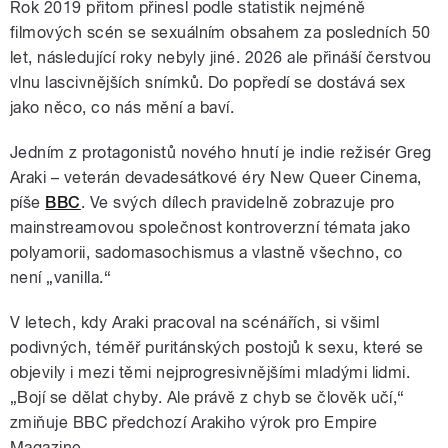
Rok 2019 přitom přinesl podle statistik nejméně
filmových scén se sexuálním obsahem za posledních 50
let, následující roky nebyly jiné. 2026 ale přináší čerstvou
vlnu lascivnějších snímků. Do popředí se dostává sex
jako něco, co nás mění a baví.
Jedním z protagonistů nového hnutí je indie režisér Greg
Araki – veterán devadesátkové éry New Queer Cinema,
píše
BBC
. Ve svých dílech pravidelně zobrazuje pro
mainstreamovou společnost kontroverzní témata jako
polyamorii, sadomasochismus a vlastně všechno, co
není „vanilla.“
V letech, kdy Araki pracoval na scénářích, si všiml
podivných, téměř puritánských postojů k sexu, které se
objevily i mezi těmi nejprogresivnějšími mladými lidmi.
„Bojí se dělat chyby. Ale právě z chyb se člověk učí,“
zmiňuje BBC předchozí Arakiho výrok pro Empire
Magazine.