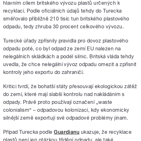
hlavním cílem britského vývozu plastů určených k
recyklaci. Podle oficiálních údajů tehdy do Turecka
směřovalo přibližně 210 tisíc tun britského plastového
odpadu, tedy zhruba 30 procent celkového vývozu.
Turecké úřady zpřísnily pravidla pro dovoz plastového
odpadu poté, co byl odpad ze zemí EU nalezen na
nelegálních skládkách a podél silnic. Britská vláda tehdy
uvedla, že chce nelegální vývoz odpadu omezit a zpřísnit
kontroly jeho exportu do zahraničí.
Kritici tvrdí, že bohatší státy přesouvají ekologickou zátěž
do zemí, které mají slabší kontrolu nad nakládáním s
odpady. Právě proto používají označení „waste
colonialism“ – odpadovou kolonizaci, kdy ekonomicky
silnější země exportují své odpadové problémy jinam.
Případ Turecka podle
Guardianu
ukazuje, že recyklace
plastů není jen otázkou třídění odpadu, ale také