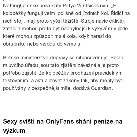
Nottinghamské univerzity Petya Ventsislavova. „E-
koloběžky fungují velmi odlišně od jízdních kol. Řidiči na
nich stojí, mají proto vyšší těžiště. Stroje navíc citlivěji
zatáčí a mohou proto být náchylnější k výkyvům v jízdě,
které mohou způsobit malá kola, když narazí do
obrubníku nebo vjedou do výmolu.“
Britské ministerstvo dopravy se situaci věnuje. Podle
mluvčího úřadu jsou tato zjištění závažná a je proto
potřeba zajistit, že koloběžky procházejí pravidelným
testováním, a aktualizovat zákony tak, aby mohly být
používány v bezpečnější míře, dodává Guardian.
Sexy svišti na OnlyFans shání peníze na
výzkum