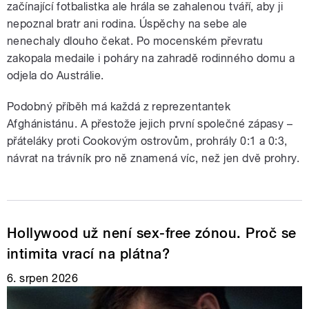
začínající fotbalistka ale hrála se zahalenou tváří, aby ji
nepoznal bratr ani rodina. Úspěchy na sebe ale
nenechaly dlouho čekat. Po mocenském převratu
zakopala medaile i poháry na zahradě rodinného domu a
odjela do Austrálie.
Podobný příběh má každá z reprezentantek
Afghánistánu. A přestože jejich první společné zápasy –
přáteláky proti Cookovým ostrovům, prohrály 0:1 a 0:3,
návrat na trávník pro ně znamená víc, než jen dvě prohry.
Hollywood už není sex-free zónou. Proč se
intimita vrací na plátna?
6. srpen 2026