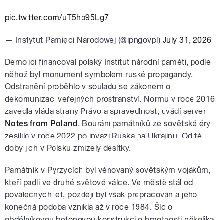
pic.twitter.com/uT5hb95Lg7
— Instytut Pamięci Narodowej (@ipngovpl)
July 31, 2026
Demolici financoval polský Institut národní paměti, podle
něhož byl monument symbolem ruské propagandy.
Odstranění proběhlo v souladu se zákonem o
dekomunizaci veřejných prostranství. Normu v roce 2016
zavedla vláda strany Právo a spravedlnost, uvádí server
Notes from Poland
. Bourání památníků ze sovětské éry
zesílilo v roce 2022 po invazi Ruska na Ukrajinu. Od té
doby jich v Polsku zmizely desítky.
Památník v Pyrzycích byl věnovaný sovětským vojákům,
kteří padli ve druhé světové válce. Ve městě stál od
poválečných let, později byl však přepracován a jeho
konečná podoba vznikla až v roce 1984. Šlo o
obdélníkovou betonovou konstrukci o hmotnosti několika