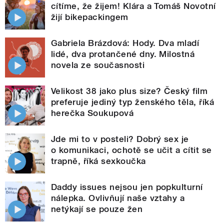
cítíme, že žijem! Klára a Tomáš Novotní
žijí bikepackingem
Gabriela Brázdová: Hody. Dva mladí
lidé, dva protančené dny. Milostná
novela ze současnosti
Velikost 38 jako plus size? Český film
preferuje jediný typ ženského těla, říká
herečka Soukupová
Jde mi to v posteli? Dobrý sex je
o komunikaci, ochotě se učit a cítit se
trapně, říká sexkoučka
Daddy issues nejsou jen popkulturní
nálepka. Ovlivňují naše vztahy a
netýkají se pouze žen