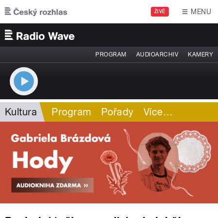
Přejít k hlavnímu obsahu
MENU
ŽIVĚ
PROGRAM
AUDIOARCHIV
KAMERY
Kultura
Program
Pořady
Více
…