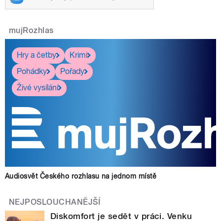
mujRozhlas
Hry a četby
Krimi
Pohádky
Pořady
Živé vysílání
Audiosvět Českého rozhlasu na jednom místě
NEJPOSLOUCHANĚJŠÍ
Diskomfort je sedět v práci. Venku