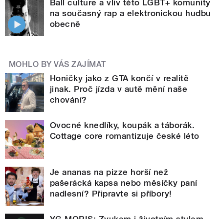
Ball culture a vliv této LGBT+ komunity
na současný rap a elektronickou hudbu
obecně
MOHLO BY VÁS ZAJÍMAT
Honičky jako z GTA končí v realitě
jinak. Proč jízda v autě mění naše
chování?
Ovocné knedlíky, koupák a táborák.
Cottage core romantizuje české léto
Je ananas na pizze horší než
pašerácká kapsa nebo měsíčky paní
nadlesní? Připravte si příbory!
YG MORIS: Zvukem i životním stylem