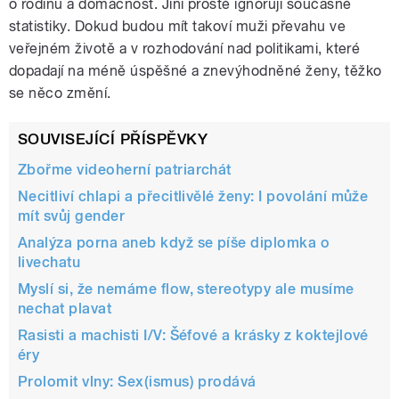
o rodinu a domácnost. Jiní prostě ignorují současné
statistiky. Dokud budou mít takoví muži převahu ve
veřejném životě a v rozhodování nad politikami, které
dopadají na méně úspěšné a znevýhodněné ženy, těžko
se něco změní.
SOUVISEJÍCÍ PŘÍSPĚVKY
Zbořme videoherní patriarchát
Necitliví chlapi a přecitlivělé ženy: I povolání může
mít svůj gender
Analýza porna aneb když se píše diplomka o
livechatu
Myslí si, že nemáme flow, stereotypy ale musíme
nechat plavat
Rasisti a machisti I/V: Šéfové a krásky z koktejlové
éry
Prolomit vlny: Sex(ismus) prodává