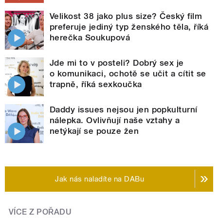
Velikost 38 jako plus size? Český film
preferuje jediný typ ženského těla, říká
herečka Soukupová
Jde mi to v posteli? Dobrý sex je
o komunikaci, ochotě se učit a cítit se
trapně, říká sexkoučka
Daddy issues nejsou jen popkulturní
nálepka. Ovlivňují naše vztahy a
netýkají se pouze žen
Jak nás naladíte na DABu
VÍCE Z POŘADU