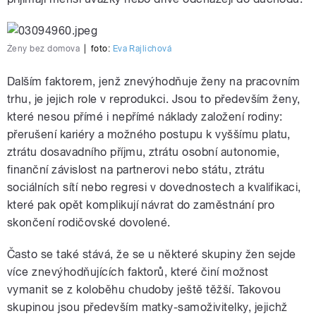
Ženy bez domova
|
foto:
Eva Rajlichová
Dalším faktorem, jenž znevýhodňuje ženy na pracovním
trhu, je jejich role v reprodukci. Jsou to především ženy,
které nesou přímé i nepřímé náklady založení rodiny:
přerušení kariéry a možného postupu k vyššímu platu,
ztrátu dosavadního příjmu, ztrátu osobní autonomie,
finanční závislost na partnerovi nebo státu, ztrátu
sociálních sítí nebo regresi v dovednostech a kvalifikaci,
které pak opět komplikují návrat do zaměstnání pro
skončení rodičovské dovolené.
Často se také stává, že se u některé skupiny žen sejde
více znevýhodňujících faktorů, které činí možnost
vymanit se z koloběhu chudoby ještě těžší. Takovou
skupinou jsou především matky-samoživitelky, jejichž