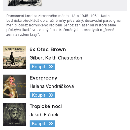
Románová kronika ztraceného města - léta 1945–1961. Karin
Lednická předkládá do značné míry převratný, dosavadní paradigma
měnící obraz hornického regionu, jehož zahlazenou historii stále
překrývá tlustá vrstva mýtů a zakořeněných stereotypů o „černé
zemi a rudém kraji“.
6x Otec Brown
Gilbert Keith Chesterton
Koupit
Evergreeny
Helena Vondráčková
Koupit
Tropické noci
Jakub Fránek
Koupit