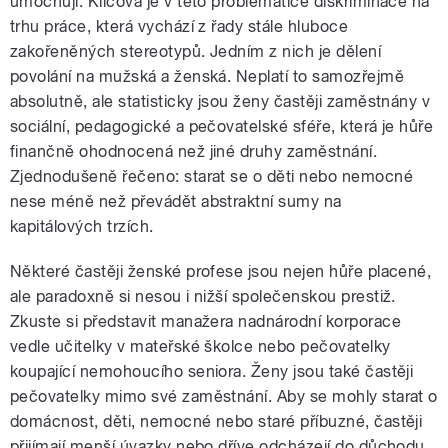
umocňují. Klíčová je v této problematice diskriminace na
trhu práce, která vychází z řady stále hluboce
zakořeněných stereotypů. Jedním z nich je dělení
povolání na mužská a ženská. Neplatí to samozřejmě
absolutně, ale statisticky jsou ženy častěji zaměstnány v
sociální, pedagogické a pečovatelské sféře, která je hůře
finančně ohodnocená než jiné druhy zaměstnání.
Zjednodušeně řečeno: starat se o děti nebo nemocné
nese méně než převádět abstraktní sumy na
kapitálových trzích.
Některé častěji ženské profese jsou nejen hůře placené,
ale paradoxně si nesou i nižší společenskou prestiž.
Zkuste si představit manažera nadnárodní korporace
vedle učitelky v mateřské školce nebo pečovatelky
koupající nemohoucího seniora.
Ženy jsou také častěji
pečovatelky mimo své zaměstnání. Aby se mohly starat o
domácnost, děti, nemocné nebo staré příbuzné, častěji
přijímají menší úvazky nebo dříve odcházejí do důchodu.