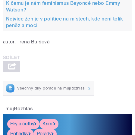
K čemu je nám feminismus Beyoncé nebo Emmy
Watson?
Nejvíce žen je v politice na místech, kde není tolik
peněz a moci
autor:
Irena Buršová
Všechny díly pořadu na mujRozhlas
mujRozhlas
Hry a četby
Krimi
Pohádky
Pořady