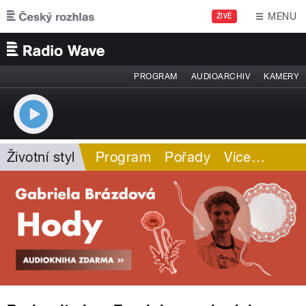
Přejít k hlavnímu obsahu
MENU
ŽIVĚ
PROGRAM
AUDIOARCHIV
KAMERY
Životní styl
Program
Pořady
Více
…