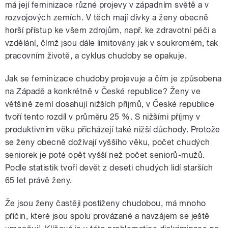
má její feminizace různé projevy v západním světě a v
rozvojových zemích. V těch mají dívky a ženy obecně
horší přístup ke všem zdrojům, např. ke zdravotní péči a
vzdělání, čímž jsou dále limitovány jak v soukromém, tak
pracovním životě, a cyklus chudoby se opakuje.
Jak se feminizace chudoby projevuje a čím je způsobena
na Západě a konkrétně v České republice? Ženy ve
většině zemí dosahují nižších příjmů, v České republice
tvoří tento rozdíl v průměru 25 %. S nižšími příjmy v
produktivním věku přicházejí také nižší důchody. Protože
se ženy obecně dožívají vyššího věku, počet chudých
seniorek je poté opět vyšší než počet seniorů-mužů.
Podle statistik tvoří devět z deseti chudých lidí starších
65 let právě ženy.
Že jsou ženy častěji postiženy chudobou, má mnoho
příčin, které jsou spolu provázané a navzájem se ještě