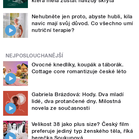
která měla zůstat navždy skryta
Nehubněte jen proto, abyste hubli, kila
navíc mají svůj důvod. Co všechno umí
nutriční terapie?
NEJPOSLOUCHANĚJŠÍ
Ovocné knedlíky, koupák a táborák.
Cottage core romantizuje české léto
Gabriela Brázdová: Hody. Dva mladí
lidé, dva protančené dny. Milostná
novela ze současnosti
Velikost 38 jako plus size? Český film
preferuje jediný typ ženského těla, říká
herečka Soukupová