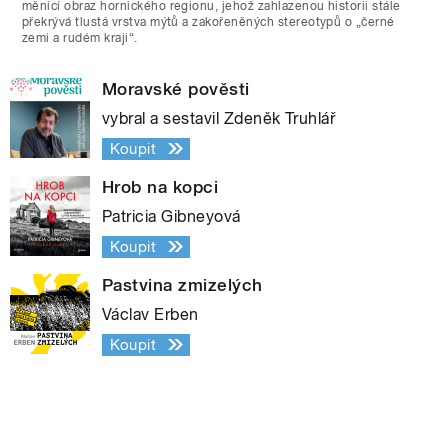
měnící obraz hornického regionu, jehož zahlazenou historii stále
překrývá tlustá vrstva mýtů a zakořeněných stereotypů o „černé
zemi a rudém kraji“.
Moravské pověsti
vybral a sestavil Zdeněk Truhlář
Koupit
Hrob na kopci
Patricia Gibneyová
Koupit
Pastvina zmizelých
Václav Erben
Koupit