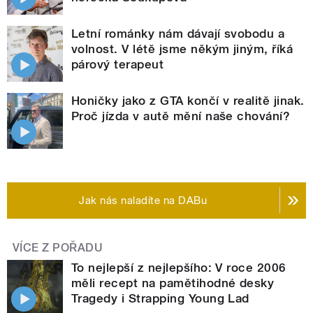
Letní románky nám dávají svobodu a
volnost. V létě jsme někým jiným, říká
párový terapeut
Honičky jako z GTA končí v realitě jinak.
Proč jízda v autě mění naše chování?
Jak nás naladíte na DABu
VÍCE Z POŘADU
To nejlepší z nejlepšího: V roce 2006
měli recept na pamětihodné desky
Tragedy i Strapping Young Lad