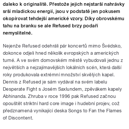
daleko k originalitě. Přestože jejich nejstarší nahrávky
srší mladickou energií, jsou v podstatě jen pokusem
okopírovat tehdejší americké vzory. Díky obrovskému
tahu na branku se ale Refused brzy podaří
nemyslitelné.
Nejenže Refused odehráli pár koncertů mimo Švédsko,
dokonce odjeli hned několik evropských a amerických
turné. A ve svém domovském městě vybudovali jednu z
největších a nejzajímavějších lokálních scén, která další
roky produkovala extrémní množství skvělých kapel.
Dennis z Refused je sám vydával na svém labelu
Desperate Fight s Josém Saxlundem, zpěvákem kapely
Abhinanda. Zhruba v roce 1996 pak Refused začnou
opouštět striktní hard core image i hudební projev, což
předznamená vynikající deska Songs to Fan the Flames
of Discontent.