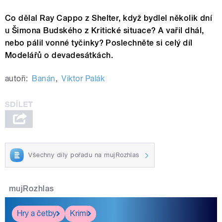
Co dělal Ray Cappo z Shelter, když bydlel několik dní
u Šimona Budského z Kritické situace? A vařil dhál,
nebo pálil vonné tyčinky? Poslechněte si celý díl
Modelářů o devadesátkách.
autoři:
Banán
,
Viktor Palák
Všechny díly pořadu na mujRozhlas
mujRozhlas
Hry a četby
Krimi