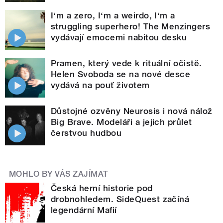
I‘m a zero, I‘m a weirdo, I‘m a
struggling superhero! The Menzingers
vydávají emocemi nabitou desku
Pramen, který vede k rituální očistě.
Helen Svoboda se na nové desce
vydává na pouť životem
Důstojné ozvěny Neurosis i nová nálož
Big Brave. Modeláři a jejich průlet
čerstvou hudbou
MOHLO BY VÁS ZAJÍMAT
Česká herní historie pod
drobnohledem. SideQuest začíná
legendární Mafií