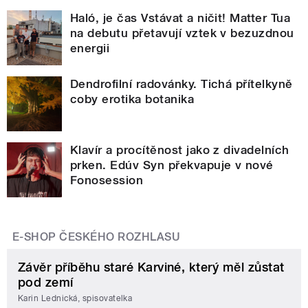
Haló, je čas Vstávat a ničit! Matter Tua
na debutu přetavují vztek v bezuzdnou
energii
Dendrofilní radovánky. Tichá přítelkyně
coby erotika botanika
Klavír a procítěnost jako z divadelních
prken. Edúv Syn překvapuje v nové
Fonosession
E-SHOP ČESKÉHO ROZHLASU
Závěr příběhu staré Karviné, který měl zůstat
pod zemí
Karin Lednická, spisovatelka