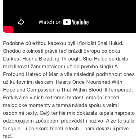
Podobně důležitou kapelou byli i floridští Shai Hulud.
Shodou okolností právě teď brázdí Evropu po boku
Darkest Hour a Bleeding Through. Shai Hulud se dařilo
redefinovat žánr metalcoru už od prvního singlu A
Profound Hatred of Man a vše následně podtrhnout dnes
už kultovními deskami Hearts Once Nourished With
Hope and Compassion a That Within Blood Ill-Tempered.
Potkává se v nich extrémní tvrdost, emoční napětí,
melodické momenty a temná nálada spolu s velmi
osobními texty. Celý tenhle mix dokázala kapela naprosto
odzbrojujícím způsobem předvádět i naživo. A že to stále
funguje – i po skoro třiceti letech – nám dokazují právě
teď.