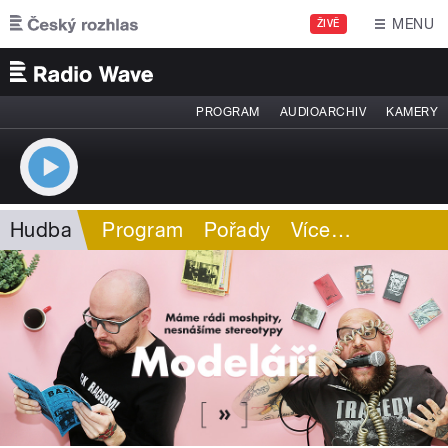
Přejít k hlavnímu obsahu
MENU
ŽIVĚ
PROGRAM
AUDIOARCHIV
KAMERY
Hudba
Program
Pořady
Více
…