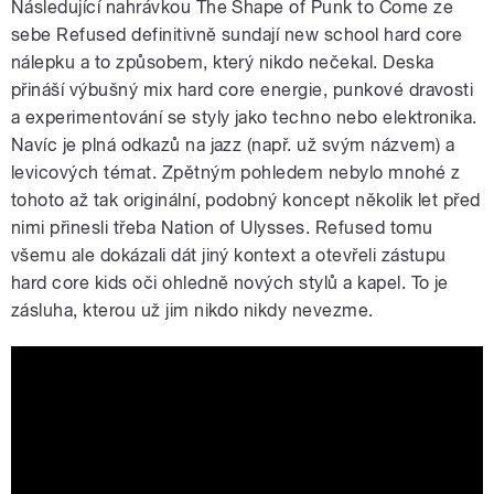
Následující nahrávkou The Shape of Punk to Come ze
sebe Refused definitivně sundají new school hard core
nálepku a to způsobem, který nikdo nečekal. Deska
přináší výbušný mix hard core energie, punkové dravosti
a experimentování se styly jako techno nebo elektronika.
Navíc je plná odkazů na jazz (např. už svým názvem) a
levicových témat. Zpětným pohledem nebylo mnohé z
tohoto až tak originální, podobný koncept několik let před
nimi přinesli třeba Nation of Ulysses. Refused tomu
všemu ale dokázali dát jiný kontext a otevřeli zástupu
hard core kids oči ohledně nových stylů a kapel. To je
zásluha, kterou už jim nikdo nikdy nevezme.
Refused 'Rather be Dead' Live at Punk
Rock Bowling