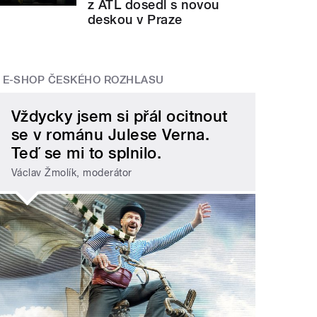
z ATL dosedl s novou
deskou v Praze
E-SHOP ČESKÉHO ROZHLASU
Vždycky jsem si přál ocitnout
se v románu Julese Verna.
Teď se mi to splnilo.
Václav Žmolík, moderátor