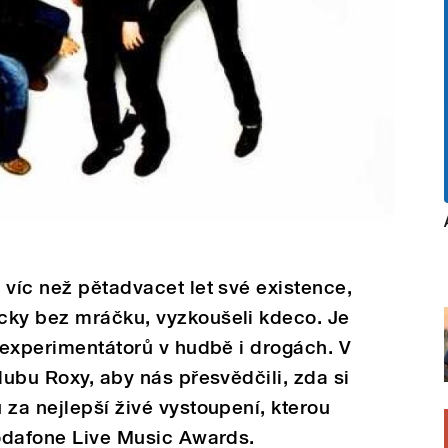
 víc než pětadvacet let své existence,
cky bez mráčku, vyzkoušeli kdeco. Je
í experimentátorů v hudbě i drogách. V
lubu Roxy, aby nás přesvědčili, zda si
 za nejlepší živé vystoupení, kterou
Vodafone Live Music Awards.