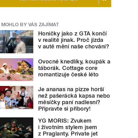
MOHLO BY VÁS ZAJÍMAT
Honičky jako z GTA končí
v realitě jinak. Proč jízda
v autě mění naše chování?
Ovocné knedlíky, koupák a
táborák. Cottage core
romantizuje české léto
Je ananas na pizze horší
než pašerácká kapsa nebo
měsíčky paní nadlesní?
Připravte si příbory!
YG MORIS: Zvukem
i životním stylem jsem
z Praglanty. Private jet