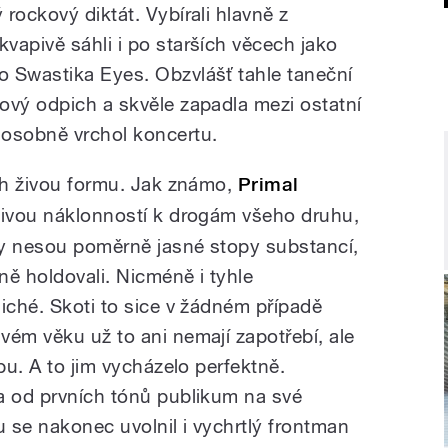
rockový diktát. Vybírali hlavně z
vapivě sáhli i po starších věcech jako
 Swastika Eyes. Obzvlášť tahle taneční
ový odpich a skvěle zapadla mezi ostatní
 osobně vrchol koncertu.
ich živou formu. Jak známo,
Primal
šnivou náklonností k drogám všeho druhu,
sky nesou poměrně jasné stopy substancí,
ně holdovali. Nicméně i tyhle
iché. Skoti to sice v žádném případě
vém věku už to ani nemají zapotřebí, ale
bu. A to jim vycházelo perfektně.
a od prvních tónů publikum na své
u se nakonec uvolnil i vychrtlý frontman