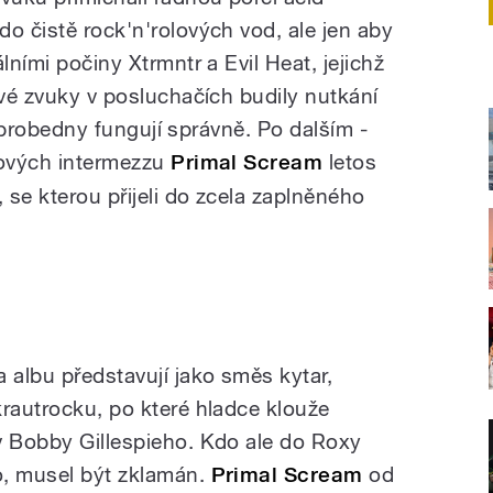
o čistě rock'n'rolových vod, ale jen aby
lními počiny Xtrmntr a Evil Heat, jejichž
avé zvuky v posluchačích budily nutkání
 reprobedny fungují správně. Po dalším -
lových intermezzu
Primal Scream
letos
, se kterou přijeli do zcela zaplněného
albu představují jako směs kytar,
krautrocku, po které hladce klouže
v Bobby Gillespieho. Kdo ale do Roxy
o, musel být zklamán.
Primal Scream
od