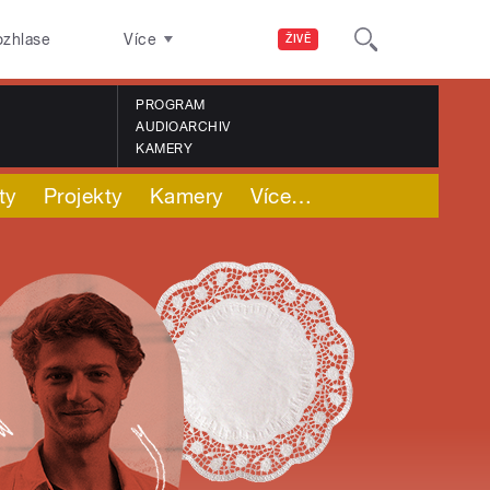
ozhlase
Více
ŽIVĚ
PROGRAM
AUDIOARCHIV
KAMERY
ty
Projekty
Kamery
Více
…