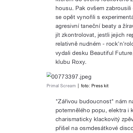
housu. Pak ovšem zabrousili d
se opět vynořili s experimentá
agresivní taneční beaty a žír
jít zkontrolovat, jestli jejich
relativně nudném - rock'n'ro
vydali desku Beautiful Future
pause
klubu Roxy.
Primal Scream
|
foto: Press kit
"Zářivou budoucnost" nám na 
potemnělého popu, elektra i 
charismaticky klackovitý zpě
přišel na osmdesátkové disc