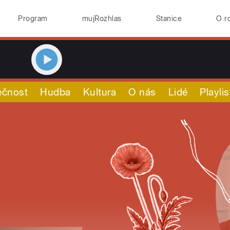
Program
mujRozhlas
Stanice
O r
ečnost
Hudba
Kultura
O nás
Lidé
Playlis