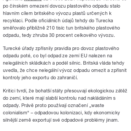
po čínském omezení dovozu plastového odpadu stalo
hlavním cílem britského vývozu plastů určených k
recyklaci. Podle oficiálních údajů tehdy do Turecka
směřovalo přibližně 210 tisíc tun britského plastového
odpadu, tedy zhruba 30 procent celkového vývozu.
Turecké úřady zpřísnily pravidla pro dovoz plastového
odpadu poté, co byl odpad ze zemí EU nalezen na
nelegálních skládkách a podél silnic. Britská vláda tehdy
uvedla, že chce nelegální vývoz odpadu omezit a zpřísnit
kontroly jeho exportu do zahraničí.
Kritici tvrdí, že bohatší státy přesouvají ekologickou zátěž
do zemí, které mají slabší kontrolu nad nakládáním s
odpady. Právě proto používají označení „waste
colonialism“ – odpadovou kolonizaci, kdy ekonomicky
silnější země exportují své odpadové problémy jinam.