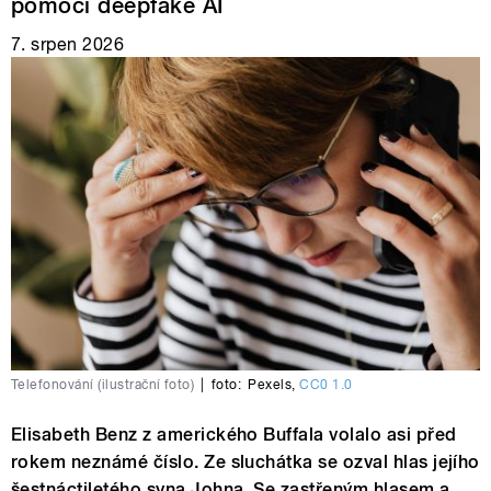
pomoci deepfake AI
7. srpen 2026
Telefonování (ilustrační foto)
|
foto:
Pexels
,
CC0 1.0
Elisabeth Benz z amerického Buffala volalo asi před
rokem neznámé číslo. Ze sluchátka se ozval hlas jejího
šestnáctiletého syna Johna. Se zastřeným hlasem a