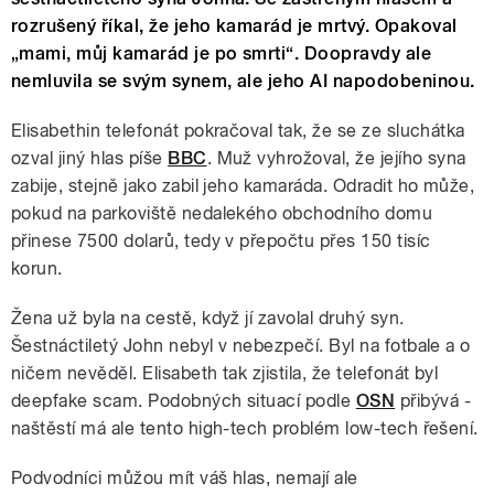
rozrušený říkal, že jeho kamarád je mrtvý. Opakoval
„mami, můj kamarád je po smrti“. Doopravdy ale
nemluvila se svým synem, ale jeho AI napodobeninou.
Elisabethin telefonát pokračoval tak, že se ze sluchátka
ozval jiný hlas píše
BBC
. Muž vyhrožoval, že jejího syna
zabije, stejně jako zabil jeho kamaráda. Odradit ho může,
pokud na parkoviště nedalekého obchodního domu
přinese 7500 dolarů, tedy v přepočtu přes 150 tisíc
korun.
Žena už byla na cestě, když jí zavolal druhý syn.
Šestnáctiletý John nebyl v nebezpečí. Byl na fotbale a o
ničem nevěděl. Elisabeth tak zjistila, že telefonát byl
deepfake scam. Podobných situací podle
OSN
přibývá -
naštěstí má ale tento high-tech problém low-tech řešení.
Podvodníci můžou mít váš hlas, nemají ale