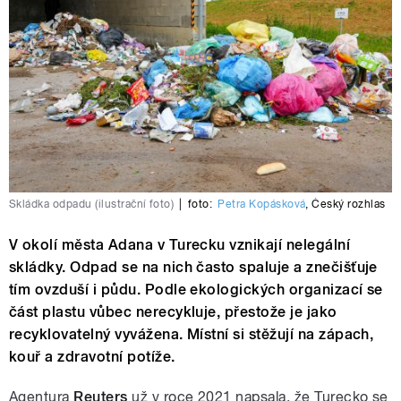
Skládka odpadu (ilustrační foto)
|
foto:
Petra Kopásková
,
Český rozhlas
V okolí města Adana v Turecku vznikají nelegální
skládky. Odpad se na nich často spaluje a znečišťuje
tím ovzduší i půdu. Podle ekologických organizací se
část plastu vůbec nerecykluje, přestože je jako
recyklovatelný vyvážena. Místní si stěžují na zápach,
kouř a zdravotní potíže.
Agentura
Reuters
už v roce 2021 napsala, že Turecko se