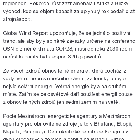
regionech. Rekordní růst zaznamenala i Afrika a Blízký
východ, kde se objem kapacit za uplynulý rok podařilo až
ztrojnásobit.
Global Wind Report upozorňuje, že se jedná o pozitivní
trend, ale aby byly splněné závazky určené na konferenci
OSN o změně klimatu COP28, musí do roku 2030 roční
nárůst kapacity být alespoň 320 gigawattů.
Ze všech zdrojů obnovitelné energie, která pochází z
vody, větru nebo slunečního záření, za loňský přibylo
nejvíc solární energie. Větrná energie byla na druhém
místě. Zatím se celosvětově daří používat energii pouze
z obnovitelných zdrojů jen sedmi zemím na světě.
Podle Mezinárodní energetické agentury a Mezinárodní
agentury pro obnovitelné zdroje je to v Bhútánu, Etiopii,
Nepálu, Paraguayi, Demokratické republice Kongo a v
dvou evropských zemích Albánii a na Islandu. Blízko