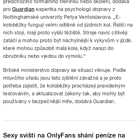
předchozího formálního tréninku nebo školení, dodává
pro
Guardian
expertka na psychologii dopravy z
Nottinghamské univerzity Petya Ventsislavova. „E-
koloběžky fungují velmi odlišně od jízdních kol. Řidiči na
nich stojí, mají proto vyšší těžiště. Stroje navíc citlivěji
zatáčí a mohou proto být náchylnější k výkyvům v jízdě,
které mohou způsobit malá kola, když narazí do
obrubníku nebo vjedou do výmolu.“
Britské ministerstvo dopravy se situaci věnuje. Podle
mluvčího úřadu jsou tato zjištění závažná a je proto
potřeba zajistit, že koloběžky procházejí pravidelným
testováním, a aktualizovat zákony tak, aby mohly být
používány v bezpečnější míře, dodává Guardian.
Sexy svišti na OnlyFans shání peníze na