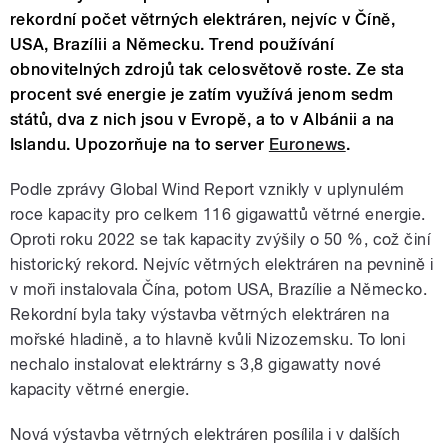
rekordní počet větrných elektráren, nejvíc v Číně,
USA, Brazílii a Německu. Trend používání
obnovitelných zdrojů tak celosvětově roste. Ze sta
procent své energie je zatím využívá jenom sedm
států, dva z nich jsou v Evropě, a to v Albánii a na
Islandu. Upozorňuje na to server
Euronews
.
Podle zprávy Global Wind Report vznikly v uplynulém
roce kapacity pro celkem 116 gigawattů větrné energie.
Oproti roku 2022 se tak kapacity zvýšily o 50 %, což činí
historický rekord. Nejvíc větrných elektráren na pevnině i
v moři instalovala Čína, potom USA, Brazílie a Německo.
Rekordní byla taky výstavba větrných elektráren na
mořské hladině, a to hlavně kvůli Nizozemsku. To loni
nechalo instalovat elektrárny s 3,8 gigawatty nové
kapacity větrné energie.
Nová výstavba větrných elektráren posílila i v dalších