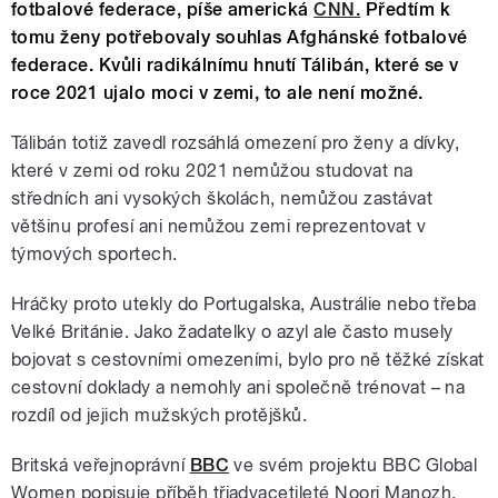
fotbalové federace, píše americká
CNN.
Předtím k
tomu ženy potřebovaly souhlas Afghánské fotbalové
federace. Kvůli radikálnímu hnutí Tálibán, které se v
roce 2021 ujalo moci v zemi, to ale není možné.
Tálibán totiž zavedl rozsáhlá omezení pro ženy a dívky,
které v zemi od roku 2021 nemůžou studovat na
středních ani vysokých školách, nemůžou zastávat
většinu profesí ani nemůžou zemi reprezentovat v
týmových sportech.
Hráčky proto utekly do Portugalska, Austrálie nebo třeba
Velké Británie. Jako žadatelky o azyl ale často musely
bojovat s cestovními omezeními, bylo pro ně těžké získat
cestovní doklady a nemohly ani společně trénovat – na
rozdíl od jejich mužských protějšků.
Britská veřejnoprávní
BBC
ve svém projektu BBC Global
Women popisuje příběh třiadvacetileté Noori Manozh.