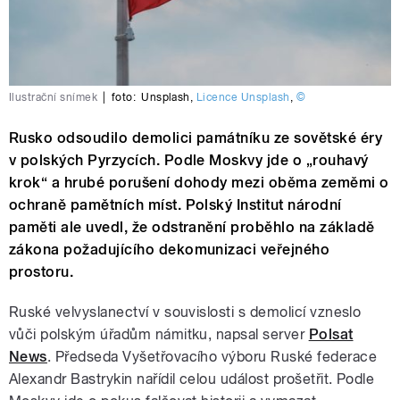
Ilustrační snímek
|
foto:
Unsplash
,
Licence Unsplash
,
©
Rusko odsoudilo demolici památníku ze sovětské éry
v polských Pyrzycích. Podle Moskvy jde o „rouhavý
krok“ a hrubé porušení dohody mezi oběma zeměmi o
ochraně pamětních míst. Polský Institut národní
paměti ale uvedl, že odstranění proběhlo na základě
zákona požadujícího dekomunizaci veřejného
prostoru.
Ruské velvyslanectví v souvislosti s demolicí vzneslo
vůči polským úřadům námitku, napsal server
Polsat
News
. Předseda Vyšetřovacího výboru Ruské federace
Alexandr Bastrykin nařídil celou událost prošetřit. Podle