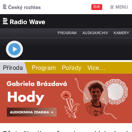
Přejít k hlavnímu obsahu
MENU
ŽIVĚ
PROGRAM
AUDIOARCHIV
KAMERY
Příroda
Program
Pořady
Více
…