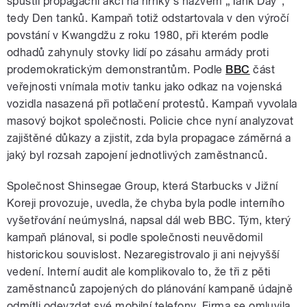
spustil propagační akci na hrnky s názvem „Tank Day“,
tedy Den tanků. Kampaň totiž odstartovala v den výročí
povstání v Kwangdžu z roku 1980, při kterém podle
odhadů zahynuly stovky lidí po zásahu armády proti
prodemokratickým demonstrantům. Podle
BBC
část
veřejnosti vnímala motiv tanku jako odkaz na vojenská
vozidla nasazená při potlačení protestů. Kampaň vyvolala
masový bojkot společnosti. Policie chce nyní analyzovat
zajištěné důkazy a zjistit, zda byla propagace záměrná a
jaký byl rozsah zapojení jednotlivých zaměstnanců.
Společnost Shinsegae Group, která Starbucks v Jižní
Koreji provozuje, uvedla, že chyba byla podle interního
vyšetřování neúmyslná, napsal dál web BBC. Tým, který
kampaň plánoval, si podle společnosti neuvědomil
historickou souvislost. Nezaregistrovalo ji ani nejvyšší
vedení. Interní audit ale komplikovalo to, že tři z pěti
zaměstnanců zapojených do plánování kampaně údajně
odmítli odevzdat své mobilní telefony. Firma se omluvila