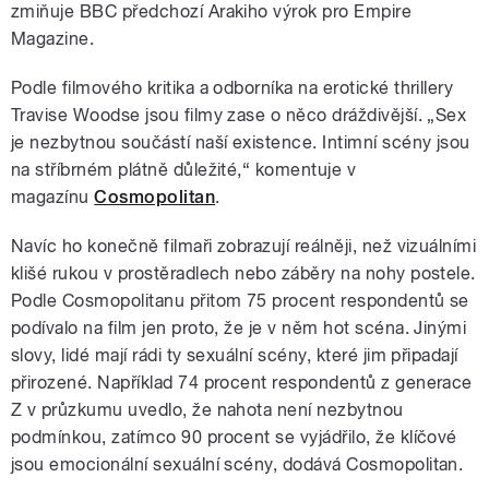
zmiňuje BBC předchozí Arakiho výrok pro Empire
Magazine.
Podle filmového kritika a odborníka na erotické thrillery
Travise Woodse jsou filmy zase o něco dráždivější. „Sex
je nezbytnou součástí naší existence. Intimní scény jsou
na stříbrném plátně důležité,
“ komentuje v
magazínu
Cosmopolitan
.
Navíc ho konečně filmaři zobrazují reálněji, než vizuálními
klišé rukou v prostěradlech nebo záběry na nohy postele.
Podle Cosmopolitanu přitom 75 procent respondentů se
podívalo na film jen proto, že je v něm hot scéna. Jinými
slovy, lidé mají rádi ty sexuální scény, které jim připadají
přirozené. Například 74 procent respondentů z generace
Z v průzkumu uvedlo, že nahota není nezbytnou
podmínkou, zatímco 90 procent se vyjádřilo, že klíčové
jsou emocionální sexuální scény, dodává Cosmopolitan.