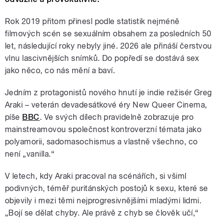
Rok 2019 přitom přinesl podle statistik nejméně
filmových scén se sexuálním obsahem za posledních 50
let, následující roky nebyly jiné. 2026 ale přináší čerstvou
vlnu lascivnějších snímků. Do popředí se dostává sex
jako něco, co nás mění a baví.
Jedním z protagonistů nového hnutí je indie režisér Greg
Araki – veterán devadesátkové éry New Queer Cinema,
píše
BBC
. Ve svých dílech pravidelně zobrazuje pro
mainstreamovou společnost kontroverzní témata jako
polyamorii, sadomasochismus a vlastně všechno, co
není „vanilla.“
V letech, kdy Araki pracoval na scénářích, si všiml
podivných, téměř puritánských postojů k sexu, které se
objevily i mezi těmi nejprogresivnějšími mladými lidmi.
„Bojí se dělat chyby. Ale právě z chyb se člověk učí,“