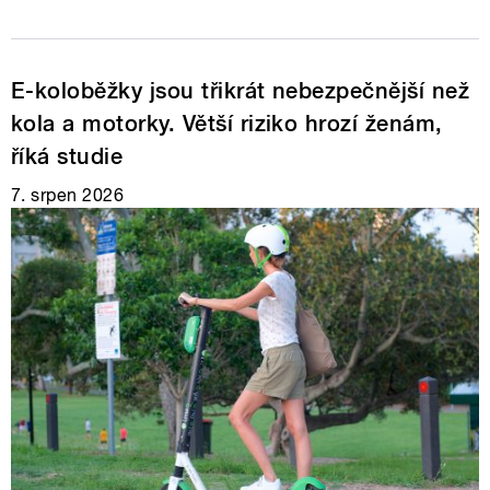
E-koloběžky jsou třikrát nebezpečnější než
kola a motorky. Větší riziko hrozí ženám,
říká studie
7. srpen 2026