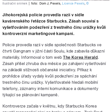
Ilustrační snímek
|
foto:
Dom J
,
Pexels
,
Licence Pexels
,
©
Jihokorejská policie provedla razii v sídle
kavárenského řetězce Starbucks. Zásah souvisí s
vyšetřováním podezření z trestného činu urážky kvůli
kontroverzní marketingové kampani.
Policie provedla razii v sídle společnosti Starbucks ve
čtvrti Gangnam v jižní části Soulu, kde zabavila důkazní
materiály. Informoval o tom web
The Korea Herald
.
Zásah přišel zhruba dva měsíce po zahájení vyšetřování
na základě stížnosti občanské iniciativy. Příkaz k
prohlídce úřady vydaly kvůli podezření ze spáchání
trestného činu urážky. Vyšetřovatelé hledali mobilní
telefony, záznamy interní komunikace a dokumenty
týkající se plánování kampaně.
Kontroverze začala v květnu, kdy Starbucks Korea