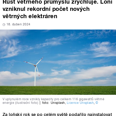
Růst větrného průmyslu zrychluje. Loni
vzniknul rekordní počet nových
větrných elektráren
18. duben 2024
V uplynulém roce vznikly kapacity pro celkem 116 gigawattů větrné
energie (ilustrační foto)
|
foto:
Unsplash
,
Licence Unsplash
,
©
Za loňský rok se po celém světě podařilo nainstalovat