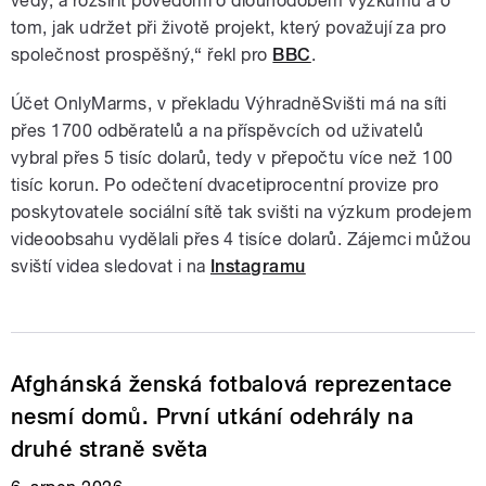
vědy, a rozšířit povědomí o dlouhodobém výzkumu a o
tom, jak udržet při životě projekt, který považují za pro
společnost prospěšný,“ řekl pro
BBC
.
Účet OnlyMarms, v překladu VýhradněSvišti má na síti
přes 1700 odběratelů a na příspěvcích od uživatelů
vybral přes 5 tisíc dolarů, tedy v přepočtu více než 100
tisíc korun. Po odečtení dvacetiprocentní provize pro
poskytovatele sociální sítě tak svišti na výzkum prodejem
videoobsahu vydělali přes 4 tisíce dolarů. Zájemci můžou
sviští videa sledovat i na
Instagramu
Afghánská ženská fotbalová reprezentace
nesmí domů. První utkání odehrály na
druhé straně světa