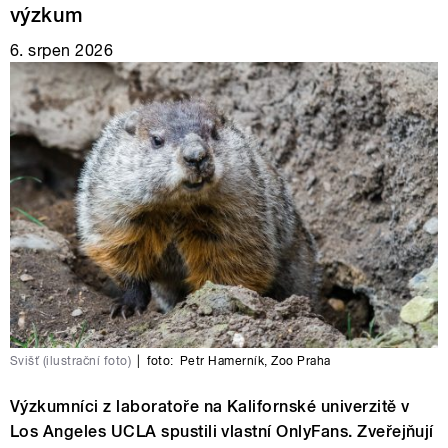
výzkum
6. srpen 2026
Svišť (ilustrační foto)
|
foto:
Petr Hamerník
,
Zoo Praha
Výzkumníci z laboratoře na Kalifornské univerzitě v
Los Angeles UCLA spustili vlastní OnlyFans. Zveřejňují