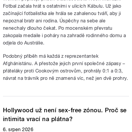
Fotbal začala hrát s ostatními v ulicích Kábulu. Už jako
začínající fotbalistka ale hrála se zahalenou tváří, aby ji
nepoznal bratr ani rodina. Úspěchy na sebe ale
nenechaly dlouho čekat. Po mocenském převratu
zakopala medaile i poháry na zahradě rodinného domu a
odjela do Austrálie.
Podobný příběh má každá z reprezentantek
Afghánistánu. A přestože jejich první společné zápasy –
přáteláky proti Cookovým ostrovům, prohrály 0:1 a 0:3,
návrat na trávník pro ně znamená víc, než jen dvě prohry.
Hollywood už není sex-free zónou. Proč se
intimita vrací na plátna?
6. srpen 2026