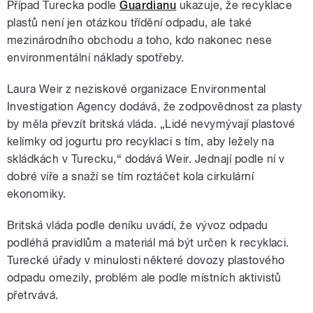
Případ Turecka podle
Guardianu
ukazuje, že recyklace
plastů není jen otázkou třídění odpadu, ale také
mezinárodního obchodu a toho, kdo nakonec nese
environmentální náklady spotřeby.
Laura Weir z neziskové organizace Environmental
Investigation Agency dodává, že zodpovědnost za plasty
by měla převzít britská vláda. „Lidé nevymývají plastové
kelímky od jogurtu pro recyklaci s tím, aby ležely na
skládkách v Turecku,“ dodává Weir. Jednají podle ní v
dobré víře a snaží se tím roztáčet kola cirkulární
ekonomiky.
Britská vláda podle deníku uvádí, že vývoz odpadu
podléhá pravidlům a materiál má být určen k recyklaci.
Turecké úřady v minulosti některé dovozy plastového
odpadu omezily, problém ale podle místních aktivistů
přetrvává.