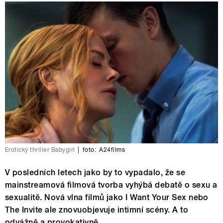
Erotický thriller Babygirl
|
foto:
A24films
V posledních letech jako by to vypadalo, že se
mainstreamová filmová tvorba vyhýbá debatě o sexu a
sexualitě. Nová vlna filmů jako I Want Your Sex nebo
The Invite ale znovuobjevuje intimní scény. A to
odvážně a provokativně.