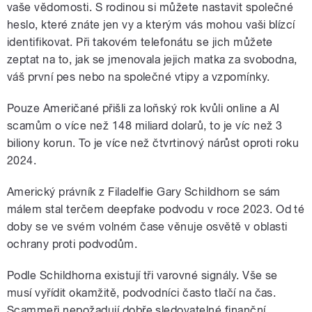
vaše vědomosti. S rodinou si můžete nastavit společné
heslo, které znáte jen vy a kterým vás mohou vaši blízcí
identifikovat. Při takovém telefonátu se jich můžete
zeptat na to, jak se jmenovala jejich matka za svobodna,
váš první pes nebo na společné vtipy a vzpomínky.
Pouze Američané přišli za loňský rok kvůli online a AI
scamům o více než 148 miliard dolarů, to je víc než 3
biliony korun. To je více než čtvrtinový nárůst oproti roku
2024.
Americký právník z Filadelfie Gary Schildhorn se sám
málem stal terčem deepfake podvodu v roce 2023. Od té
doby se ve svém volném čase věnuje osvětě v oblasti
ochrany proti podvodům.
Podle Schildhorna existují tři varovné signály. Vše se
musí vyřídit okamžitě, podvodníci často tlačí na čas.
Scammeři nepožadují dobře sledovatelné finanční