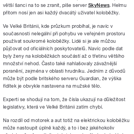
větší šanci na to se zranit, píše server
SkyNews
. Helmu
přitom nosí jen asi každý dvacátý uživatel koloběžky.
Ve Velké Británii, kde průzkum probíhal, je navíc v
současnosti nelegální při pohybu ve veřejném prostoru
používat soukromé koloběžky. Lidé si je ale můžou
půjčovat od oficiálních poskytovatelů. Navíc podle dat
byly ženy na koloběžkách součástí až o třetinu většího
množství nehod. Často také nahlašovaly závažnější
poranění, zejména v oblasti hrudníku. Jedním z důvodů
může být podle britského serveru Guardian, že výška
řídítek je obvykle nastavena na mužské tělo.
Experti se shodují na tom, že čísla ukazují na důležitost
legislativy, která ve Velké Británii zatím chybí.
Na rozdíl od motorek a aut totiž na elektrickou koloběžku
může nastoupit úplně každý, a to i bez jakéhokoliv