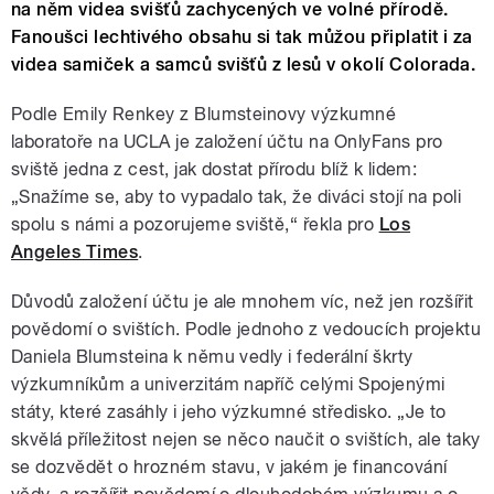
na něm videa svišťů zachycených ve volné přírodě.
Fanoušci lechtivého obsahu si tak můžou připlatit i za
videa samiček a samců svišťů z lesů v okolí Colorada.
Podle Emily Renkey z Blumsteinovy výzkumné
laboratoře na UCLA je založení účtu na OnlyFans pro
sviště jedna z cest, jak dostat přírodu blíž k lidem:
„Snažíme se, aby to vypadalo tak, že diváci stojí na poli
spolu s námi a pozorujeme sviště,“ řekla pro
Los
Angeles Times
.
Důvodů založení účtu je ale mnohem víc, než jen rozšířit
povědomí o svištích. Podle jednoho z vedoucích projektu
Daniela Blumsteina k němu vedly i federální škrty
výzkumníkům a univerzitám napříč celými Spojenými
státy, které zasáhly i jeho výzkumné středisko. „Je to
skvělá příležitost nejen se něco naučit o svištích, ale taky
se dozvědět o hrozném stavu, v jakém je financování