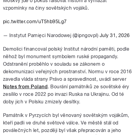
Moskvy jde o pokus falšovat historii a vymazat
vzpomínky na činy sovětských vojáků.
pic.twitter.com/uT5hb95Lg7
— Instytut Pamięci Narodowej (@ipngovpl)
July 31, 2026
Demolici financoval polský Institut národní paměti, podle
něhož byl monument symbolem ruské propagandy.
Odstranění proběhlo v souladu se zákonem o
dekomunizaci veřejných prostranství. Normu v roce 2016
zavedla vláda strany Právo a spravedlnost, uvádí server
Notes from Poland
. Bourání památníků ze sovětské éry
zesílilo v roce 2022 po invazi Ruska na Ukrajinu. Od té
doby jich v Polsku zmizely desítky.
Památník v Pyrzycích byl věnovaný sovětským vojákům,
kteří padli ve druhé světové válce. Ve městě stál od
poválečných let, později byl však přepracován a jeho