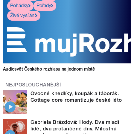
Pohádky
Pořady
Živé vysílání
Audiosvět Českého rozhlasu na jednom místě
NEJPOSLOUCHANĚJŠÍ
Ovocné knedlíky, koupák a táborák.
Cottage core romantizuje české léto
Gabriela Brázdová: Hody. Dva mladí
lidé, dva protančené dny. Milostná