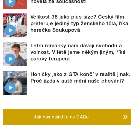
novela ze současnosti
Velikost 38 jako plus size? Český film
preferuje jediný typ ženského těla, říká
herečka Soukupová
Letní románky nám dávají svobodu a
volnost. V létě jsme někým jiným, říká
párový terapeut
Honičky jako z GTA končí v realitě jinak.
Proč jízda v autě mění naše chování?
Jak nás naladíte na DABu