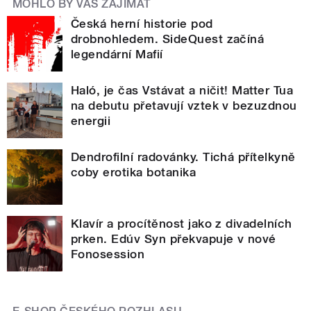
MOHLO BY VÁS ZAJÍMAT
Česká herní historie pod
drobnohledem. SideQuest začíná
legendární Mafií
Haló, je čas Vstávat a ničit! Matter Tua
na debutu přetavují vztek v bezuzdnou
energii
Dendrofilní radovánky. Tichá přítelkyně
coby erotika botanika
Klavír a procítěnost jako z divadelních
prken. Edúv Syn překvapuje v nové
Fonosession