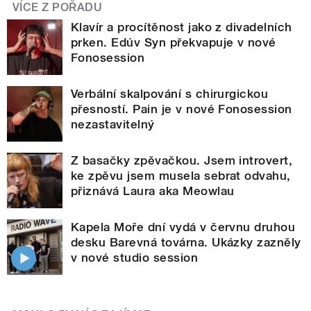
VÍCE Z POŘADU
Klavír a procítěnost jako z divadelních
prken. Edúv Syn překvapuje v nové
Fonosession
Verbální skalpování s chirurgickou
přesností. Pain je v nové Fonosession
nezastavitelný
Z basačky zpěvačkou. Jsem introvert,
ke zpěvu jsem musela sebrat odvahu,
přiznává Laura aka Meowlau
Kapela Moře dní vydá v červnu druhou
desku Barevná továrna. Ukázky zazněly
v nové studio session