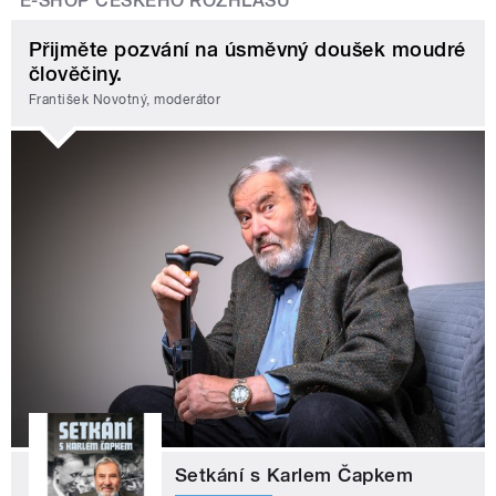
E-SHOP ČESKÉHO ROZHLASU
Přijměte pozvání na úsměvný doušek moudré
člověčiny.
František Novotný, moderátor
Setkání s Karlem Čapkem