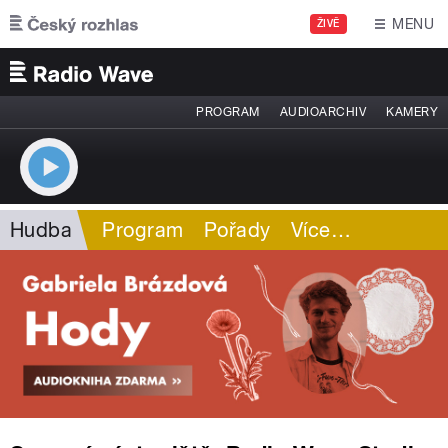
Přejít k hlavnímu obsahu
MENU
ŽIVĚ
PROGRAM
AUDIOARCHIV
KAMERY
Hudba
Program
Pořady
Více
…