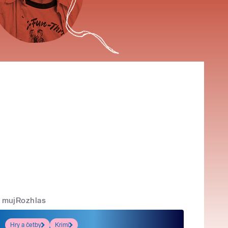
mujRozhlas
Hry a četby
Krimi