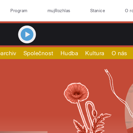
Program
mujRozhlas
Stanice
O r
archiv
Společnost
Hudba
Kultura
O nás