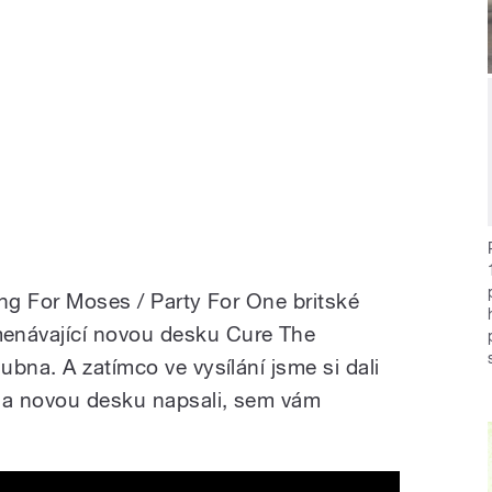
ing For Moses / Party For One britské
návající novou desku Cure The
bna. A zatímco ve vysílání jsme si dali
 na novou desku napsali, sem vám