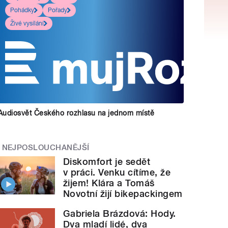
Pohádky
Pořady
Živé vysílání
Audiosvět Českého rozhlasu na jednom místě
NEJPOSLOUCHANĚJŠÍ
Diskomfort je sedět
v práci. Venku cítíme, že
žijem! Klára a Tomáš
Novotní žijí bikepackingem
Gabriela Brázdová: Hody.
Dva mladí lidé, dva