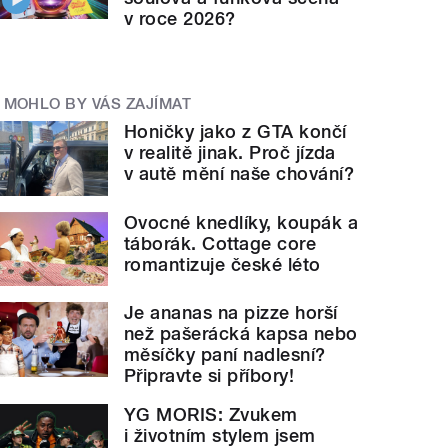
v roce 2026?
MOHLO BY VÁS ZAJÍMAT
Honičky jako z GTA končí
v realitě jinak. Proč jízda
v autě mění naše chování?
Ovocné knedlíky, koupák a
táborák. Cottage core
romantizuje české léto
Je ananas na pizze horší
než pašerácká kapsa nebo
měsíčky paní nadlesní?
Připravte si příbory!
YG MORIS: Zvukem
i životním stylem jsem