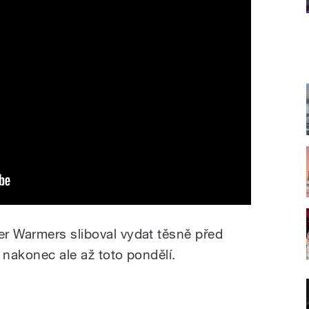
r Warmers sliboval vydat těsně před
 nakonec ale až toto pondělí.