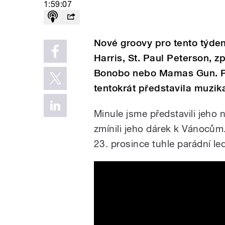
1:59:07
Nové groovy pro tento týden
Harris, St. Paul Peterson, z
Bonobo nebo Mamas Gun. P
tentokrát představila muzik
Minule jsme představili jeho
zmínili jeho dárek k Vánocům
23. prosince tuhle parádní l