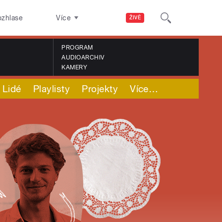
ozhlase
Více
ŽIVĚ
PROGRAM
AUDIOARCHIV
KAMERY
Lidé
Playlisty
Projekty
Více
…