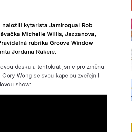
 naložili kytarista Jamiroquai Rob
pěvačka Michelle Willis, Jazzanova,
ravidelná rubrika Groove Window
anta Jordana Rakeie.
 novou desku a tentokrát jsme pro změnu
. Cory Wong se svou kapelou zveřejnil
edovou show: