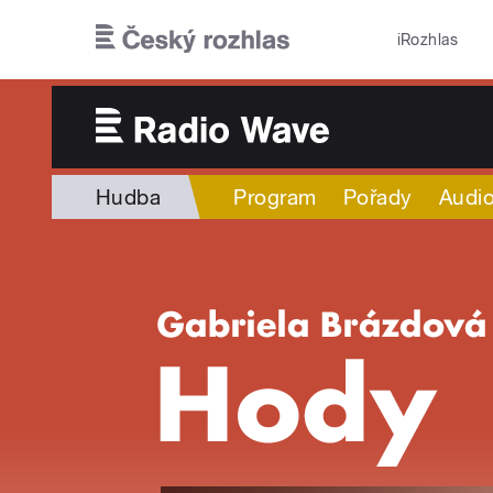
Přejít k hlavnímu obsahu
iRozhlas
Hudba
Program
Pořady
Audio