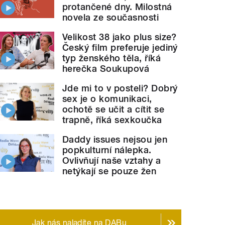
protančené dny. Milostná
novela ze současnosti
Velikost 38 jako plus size?
Český film preferuje jediný
typ ženského těla, říká
herečka Soukupová
Jde mi to v posteli? Dobrý
sex je o komunikaci,
ochotě se učit a cítit se
trapně, říká sexkoučka
Daddy issues nejsou jen
popkulturní nálepka.
Ovlivňují naše vztahy a
netýkají se pouze žen
Jak nás naladíte na DABu