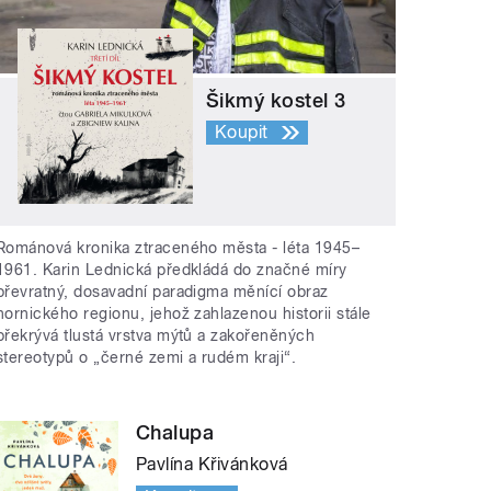
Šikmý kostel 3
Koupit
Románová kronika ztraceného města - léta 1945–
1961. Karin Lednická předkládá do značné míry
převratný, dosavadní paradigma měnící obraz
hornického regionu, jehož zahlazenou historii stále
překrývá tlustá vrstva mýtů a zakořeněných
stereotypů o „černé zemi a rudém kraji“.
Chalupa
Pavlína Křivánková