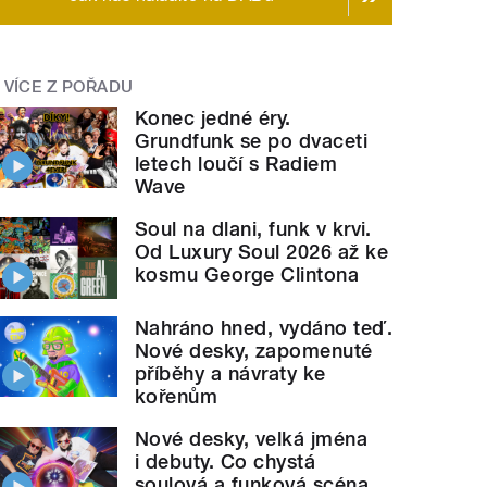
VÍCE Z POŘADU
Konec jedné éry.
Grundfunk se po dvaceti
letech loučí s Radiem
Wave
Soul na dlani, funk v krvi.
Od Luxury Soul 2026 až ke
kosmu George Clintona
Nahráno hned, vydáno teď.
Nové desky, zapomenuté
příběhy a návraty ke
kořenům
Nové desky, velká jména
i debuty. Co chystá
soulová a funková scéna