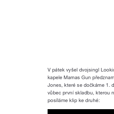
V pátek vyšel dvojsingl Look
kapele Mamas Gun předzname
Jones, které se dočkáme 1. du
vůbec první skladbu, kterou
posíláme klip ke druhé: