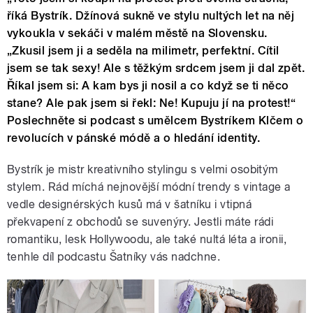
říká Bystrík. Džínová sukně ve stylu nultých let na něj
vykoukla v sekáči v malém městě na Slovensku.
„Zkusil jsem ji a seděla na milimetr, perfektní. Cítil
jsem se tak sexy! Ale s těžkým srdcem jsem ji dal zpět.
Říkal jsem si: A kam bys ji nosil a co když se ti něco
stane? Ale pak jsem si řekl: Ne! Kupuju jí na protest!“
Poslechněte si podcast s umělcem Bystríkem Klčem o
revolucích v pánské módě a o hledání identity.
Bystrík je mistr kreativního stylingu s velmi osobitým
stylem. Rád míchá nejnovější módní trendy s vintage a
vedle designérských kusů má v šatníku i vtipná
překvapení z obchodů se suvenýry. Jestli máte rádi
romantiku, lesk Hollywoodu, ale také nultá léta a ironii,
tenhle díl podcastu Šatníky vás nadchne.