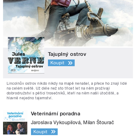
Tajuplný ostrov
Koupit
Lincolnův ostrov nikdo nikdy na mapě nenašel, a přece ho znají lidé
na celém světě. Už déle než sto třicet let na něm prožívají
dobrodružství s pěticí trosečníků, kteří na něm našli útočiště, a
hlavně nejedno tajemství.
Veterinární poradna
Jaroslava Vykoupilová, Milan Štourač
Koupit