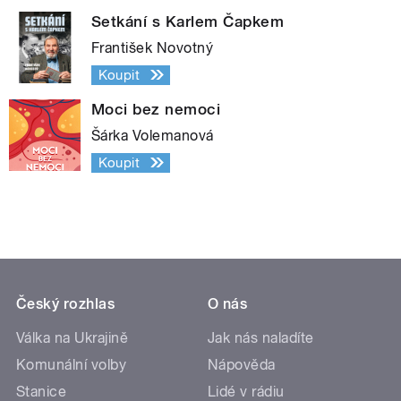
Setkání s Karlem Čapkem
František Novotný
Koupit
Moci bez nemoci
Šárka Volemanová
Koupit
Český rozhlas
O nás
Válka na Ukrajině
Jak nás naladíte
Komunální volby
Nápověda
Stanice
Lidé v rádiu