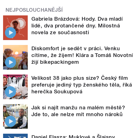
NEJPOSLOUCHANĚJŠÍ
Gabriela Brázdová: Hody. Dva mladí
lidé, dva protančené dny. Milostná
novela ze současnosti
Diskomfort je sedět v práci. Venku
cítíme, že žijem! Klára a Tomáš Novotní
žijí bikepackingem
Velikost 38 jako plus size? Český film
preferuje jediný typ ženského těla, říká
herečka Soukupová
Jak si najít manžu na malém městě?
Jde to, ale nelze mít mnoho nároků
Daniel Flasza: Muklové a Šlajsny.