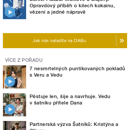
Opravdový příběh o kilech kokainu,
vězení a jedné nápravě
Jak nás naladíte na DABu
VÍCE Z POŘADU
7 nesmrtelných puntíkovaných pokladů
s Veru a Vedu
Pěstuje len, šije a navrhuje. Vedu
v šatníku přítele Dana
Partnerská výzva Šatníků: Kristýna a