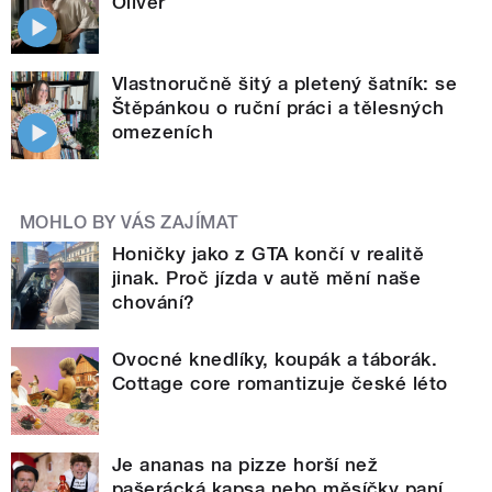
Oliver
Vlastnoručně šitý a pletený šatník: se
Štěpánkou o ruční práci a tělesných
omezeních
MOHLO BY VÁS ZAJÍMAT
Honičky jako z GTA končí v realitě
jinak. Proč jízda v autě mění naše
chování?
Ovocné knedlíky, koupák a táborák.
Cottage core romantizuje české léto
Je ananas na pizze horší než
pašerácká kapsa nebo měsíčky paní