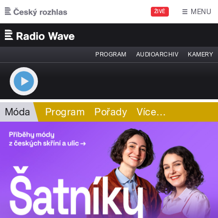
Přejít k hlavnímu obsahu
MENU
ŽIVĚ
PROGRAM
AUDIOARCHIV
KAMERY
Móda
Program
Pořady
Více
…