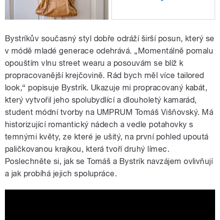
Bystríkův současný styl dobře odráží širší posun, který se
v módě mladé generace odehrává. „Momentálně pomalu
opouštím vlnu street wearu a posouvám se blíž k
propracovanější krejčovině. Rád bych měl více tailored
look,“ popisuje Bystrík. Ukazuje mi propracovaný kabát,
který vytvořil jeho spolubydlící a dlouholetý kamarád,
student módní tvorby na UMPRUM Tomáš Višňovský. Má
historizující romantický nádech a vedle potahovky s
temnými květy, ze které je ušitý, na první pohled upoutá
paličkovanou krajkou, která tvoří druhý límec.
Poslechněte si, jak se Tomáš a Bystrík navzájem ovlivňují
a jak probíhá jejich spolupráce.
Šatníky s Bystríkem Klčem: Vyhlížím