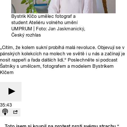
Bystrik Klčo umělec fotograf a
student Ateliéru volného umění
UMPRUM | Foto:
Jan Jaskmanický
,
Český rozhlas
„Cítím, že kolem sukní probíhá malá revoluce. Objevují se v
pánských kolekcích na molech ve světě i u nás a začínají je
nosit rappeři a řada dalších lidí.“ Poslechněte si podcast
Šatníky s umělcem, fotografem a modelem Bystríkem
Klčem
35:43
„Toto jsem si koupil na protest proti svému strachu,“