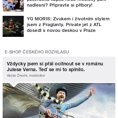
nadlesní? Připravte si příbory!
YG MORIS: Zvukem i životním stylem
jsem z Praglanty. Private jet z ATL
dosedl s novou deskou v Praze
E-SHOP ČESKÉHO ROZHLASU
Vždycky jsem si přál ocitnout se v románu
Julese Verna. Teď se mi to splnilo.
Václav Žmolík, moderátor