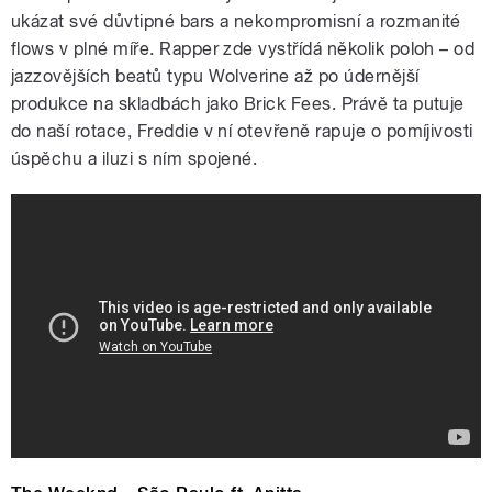
ukázat své důvtipné bars a nekompromisní a rozmanité
flows v plné míře. Rapper zde vystřídá několik poloh – od
jazzovějších beatů typu Wolverine až po údernější
produkce na skladbách jako Brick Fees. Právě ta putuje
do naší rotace, Freddie v ní otevřeně rapuje o pomíjivosti
úspěchu a iluzi s ním spojené.
Freddie Gibbs - Brick Fees (Official
Visualizer)