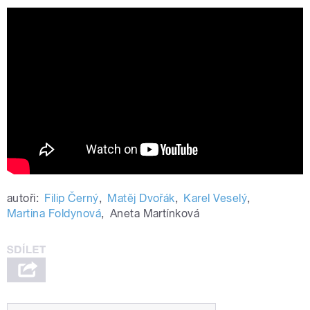
Denzel Curry, LAZER DIM 700 &
Bktherula - Still In The Paint (Official
Music Video)
autoři:
Filip Černý
,
Matěj Dvořák
,
Karel Veselý
,
Martina Foldynová
,
Aneta Martínková