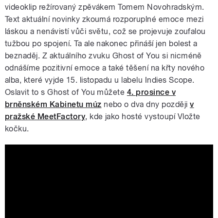
videoklip režírovaný zpěvákem Tomem Novohradským.
Text aktuální novinky zkoumá rozporuplné emoce mezi
láskou a nenávistí vůči světu, což se projevuje zoufalou
tužbou po spojení. Ta ale nakonec přináší jen bolest a
beznaděj. Z aktuálního zvuku Ghost of You si nicméně
odnášíme pozitivní emoce a také těšení na křty nového
alba, které vyjde 15. listopadu u labelu Indies Scope.
Oslavit to s Ghost of You můžete
4. prosince v
brněnském Kabinetu múz
nebo o dva dny později
v
pražské MeetFactory
, kde jako hosté vystoupí Vložte
kočku.
Ghost of You - All My Fault (Official
video)