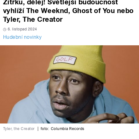
Zítřku, dělej! Světlejší budoucnost
vyhlíží The Weeknd, Ghost of You nebo
Tyler, The Creator
6. listopad 2024
Hudební novinky
Tyler, the Creator
|
foto:
Columbia Records