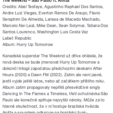
The Weeknd – São Paulo ft. Anitta
Credits: Abel Tesfaye, Agustinho Raphael Dos Santos,
Andre Luiz Viegas, Everton Ramos De Araujo, Flavio
Seraphim De Almeida, Larissa de Macedo Machado,
Marcelo Nei Leal, Mike Dean, Sean Solymar, Tatiana Dos
Santos Lourenco, Washington Luis Costa Vaz
Label: Republic
Album: Hurry Up Tomorrow
Kanadská superstar The Weeknd už dříve ohlásila, že
nová deska se bude jmenovat Hurry Up Tomorrow a
dokončí trilogii započatou předchozími deskami After
Hours (2020) a Dawn FM (2022). Zatím ale není jasné,
jestli vyjde ještě letos, nebo až začátkem příštího roku.
Album zatím propagovaly nepříliš přesvědčivé singly
Dancing In The Flames a Timeless, třetí ochutnávka São
Paulo ale konečně splňuje nejvyšší nároky. Může za to
hlavně skutečnost, že v ní hostuje brazilská hvězda
Anitta a soundem odkazuje na brazilský funk-