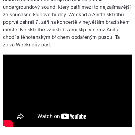
undergroundový sound, který patří mezi to nejzajímavější
ze současné klubové hudby. Weeknd a Anitta skladbu
poprvé zahráli 7. září na koncertě v největším brazilském
městě. Ke skladbě vznikl i bizarní klip, v němž Anitta
chodí s těhotenským břichem obdařeným pusou. Ta
zpívá Weekndův part.
The Weeknd - São Paulo feat. Anitta
(Official Music Video)