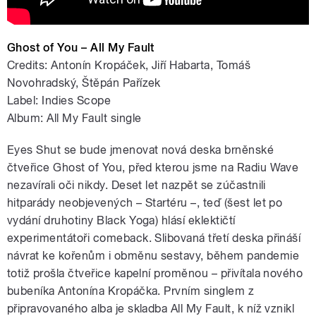
Ghost of You – All My Fault
Credits: Antonín Kropáček, Jiří Habarta, Tomáš
Novohradský, Štěpán Pařízek
Label: Indies Scope
Album: All My Fault single
Eyes Shut se bude jmenovat nová deska brněnské
čtveřice Ghost of You, před kterou jsme na Radiu Wave
nezavírali oči nikdy. Deset let nazpět se zúčastnili
hitparády neobjevených – Startéru –, teď (šest let po
vydání druhotiny Black Yoga) hlásí eklektičtí
experimentátoři comeback. Slibovaná třetí deska přináší
návrat ke kořenům i obměnu sestavy, během pandemie
totiž prošla čtveřice kapelní proměnou – přivítala nového
bubeníka Antonína Kropáčka. Prvním singlem z
připravovaného alba je skladba All My Fault, k níž vznikl