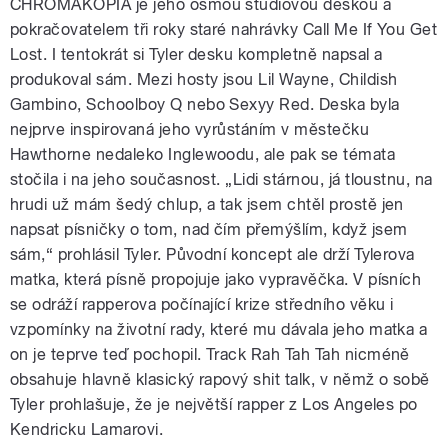
CHROMAKOPIA je jeho osmou studiovou deskou a
pokračovatelem tři roky staré nahrávky Call Me If You Get
Lost. I tentokrát si Tyler desku kompletně napsal a
produkoval sám. Mezi hosty jsou Lil Wayne, Childish
Gambino, Schoolboy Q nebo Sexyy Red. Deska byla
nejprve inspirovaná jeho vyrůstáním v městečku
Hawthorne nedaleko Inglewoodu, ale pak se témata
stočila i na jeho současnost. „Lidi stárnou, já tloustnu, na
hrudi už mám šedý chlup, a tak jsem chtěl prostě jen
napsat písničky o tom, nad čím přemýšlím, když jsem
sám,“ prohlásil Tyler. Původní koncept ale drží Tylerova
matka, která písně propojuje jako vypravěčka. V písních
se odráží rapperova počínající krize středního věku i
vzpomínky na životní rady, které mu dávala jeho matka a
on je teprve teď pochopil. Track Rah Tah Tah nicméně
obsahuje hlavně klasický rapový shit talk, v němž o sobě
Tyler prohlašuje, že je největší rapper z Los Angeles po
Kendricku Lamarovi.