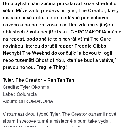
Do playlistu nám začíná prosakovat krize středního
věku. Může za to především Tyler, The Creator, který
má sice nové auto, ale při nedávné poslechovce
nového alba polemizoval nad tím, zda mu v jiných
oblastech života neujíždí vlak. CHROMAKOPIA máme
na repeat, podobně je to s navrátivšími The Cure i
novinkou, kterou doručil rapper Freddie Gibbs.
Nechybí The Weeknd dokončující albovou trilogii
nebo tuzemští Ghost of You, kteří se budí a vstávají
pravou nohou. Fragile Thing!
Tyler, The Creator – Rah Tah Tah
Credits: Tyler Okonma
Label: Columbia
Album: CHROMAKOPIA
V rozmezí dvou týdnů Tyler, The Creator oznámil nové
album i světové turné a následně album také vydal.