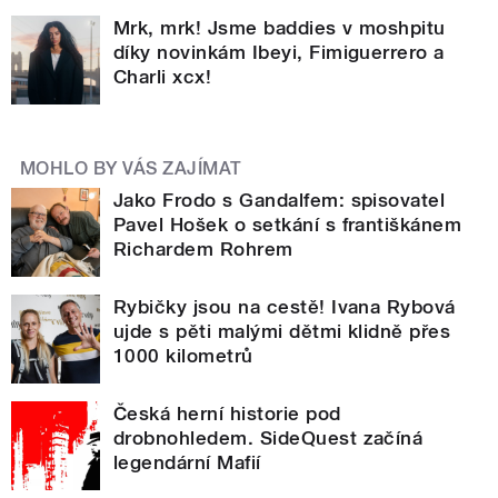
Mrk, mrk! Jsme baddies v moshpitu
díky novinkám Ibeyi, Fimiguerrero a
Charli xcx!
MOHLO BY VÁS ZAJÍMAT
Jako Frodo s Gandalfem: spisovatel
Pavel Hošek o setkání s františkánem
Richardem Rohrem
Rybičky jsou na cestě! Ivana Rybová
ujde s pěti malými dětmi klidně přes
1000 kilometrů
Česká herní historie pod
drobnohledem. SideQuest začíná
legendární Mafií