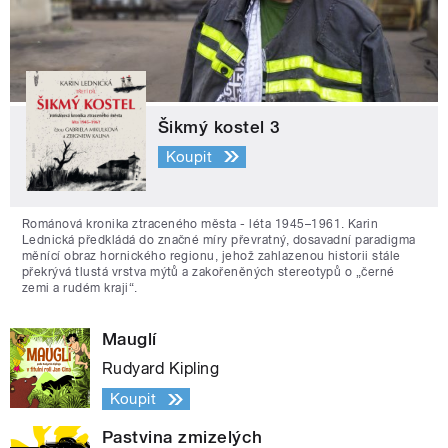
Šikmý kostel 3
Koupit
Románová kronika ztraceného města - léta 1945–1961. Karin
Lednická předkládá do značné míry převratný, dosavadní paradigma
měnící obraz hornického regionu, jehož zahlazenou historii stále
překrývá tlustá vrstva mýtů a zakořeněných stereotypů o „černé
zemi a rudém kraji“.
Mauglí
Rudyard Kipling
Koupit
Pastvina zmizelých