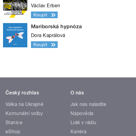
Václav Erben
Koupit
Mariborská hypnóza
Dora Kaprálová
Koupit
Český rozhlas
O nás
Válka na Ukrajině
Jak nás naladíte
Komunální volby
Nápověda
Stanice
Lidé v rádiu
eShop
Kariéra