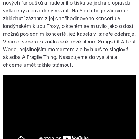
nových fanoušků a hudebního tisku se jedná o opravdu
velkolepý a povedený návrat. Na YouTube je zároveň k
zhlédnutí záznam z jejich tříhodinového koncertu v
londýnském klubu Troxy, o kterém se mluvilo jako o dost
možná posledním koncertě, jež kapela v kariéře odehraje.
V rámci večera zaznělo celé nové album Songs Of A Lost
World, nejsilnějším momentem ale byla určitě singlová
skladba A Fragile Thing. Nasazujeme do vysílání a
chceme umět takhle stárnout.
The Cure - A Fragile Thing (Official
Lyric Video)