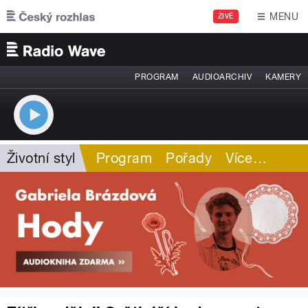
Přejít k hlavnímu obsahu
MENU
ŽIVĚ
PROGRAM
AUDIOARCHIV
KAMERY
Životní styl
Program
Pořady
Více
…