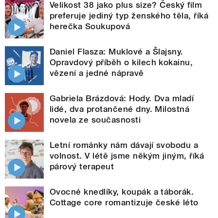
Velikost 38 jako plus size? Český film
preferuje jediný typ ženského těla, říká
herečka Soukupová
Daniel Flasza: Muklové a Šlajsny.
Opravdový příběh o kilech kokainu,
vězení a jedné nápravě
Gabriela Brázdová: Hody. Dva mladí
lidé, dva protančené dny. Milostná
novela ze současnosti
Letní románky nám dávají svobodu a
volnost. V létě jsme někým jiným, říká
párový terapeut
Ovocné knedlíky, koupák a táborák.
Cottage core romantizuje české léto