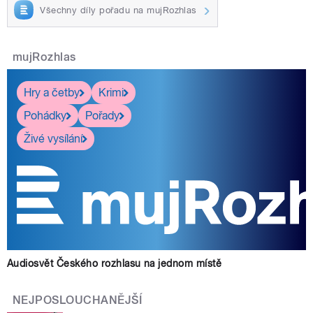
Všechny díly pořadu na mujRozhlas
mujRozhlas
Hry a četby
Krimi
Pohádky
Pořady
Živé vysílání
Audiosvět Českého rozhlasu na jednom místě
NEJPOSLOUCHANĚJŠÍ