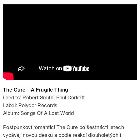
Rah Tah Tah
The Cure – A Fragile Thing
Credits: Robert Smith, Paul Corkett
Label: Polydor Records
Album: Songs Of A Lost World
Postpunkoví romantici The Cure po šestnácti letech
vydávají novou desku a podle reakcí dlouholetých i