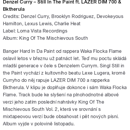
Denzel Curry – Still In The Paint ft. LAZER DIM 700 &
Bktherula
Credits: Denzel Curry, Brooklyn Rodriguez, Devokeyous
Hamilton, Lexus Lewis, Charlie Heat
Label: Loma Vista Recordings
Album: King Of The Mischievous South
Banger Hard In Da Paint od rappera Waka Flocka Flame
oslavil letos v březnu už patnáct let. Teď mu poctu skládá
mladší generace v čele s Denzelem Currym. Singl Still in
the Paint vychází z kultovního beatu Lexe Lugera, kromě
Curryho do něj rapuje LAZER DIM 700 a rapperka
Bktherula. V klipu je doplňuje dokonce i sám Waka Flocka
Flame. Track bude ke slyšení na plnohodnotné albové
verzi jeho zatím poslední nahrávky King Of The
Mischievous South Vol. 2, která ve srovnání s
mixtapeovou verzí bude obsahovat i pět nových písní.
Album vyjde v polovině listopadu.