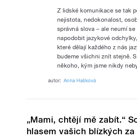
Z lidské komunikace se tak po
nejistota, nedokonalost, osobn
správná slova – ale neumí se 
napodobit jazykové odchylky,
které dělají každého z nás ja
budeme všichni znít stejně. 
někoho, kým jsme nikdy neby
autor:
Anna Hašková
„Mami, chtějí mě zabít.“ 
hlasem vašich blízkých za