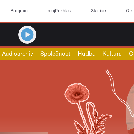
Program
mujRozhlas
Stanice
O r
Audioarchiv
Společnost
Hudba
Kultura
O