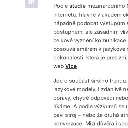
Podle
studie
mezinárodního M
internetu, hlavně v akademic
nápadně podobat výstupům s
postupném, ale zásadním vlivu
celkové vyznění komunikace. 
posouvá směrem k jazykové ne
dokonalosti, která je precizní
web
Vice
.
Jde o součást širšího trendu,
jazykové modely. I zdánlivě 
opravy, chytré odpovědi nebo 
říkáme. A podle výzkumů se uka
baví stroj – nebo že druhá st
konverzace. Mizí důvěra i sp