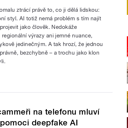
malu ztrácí právě to, co ji dělá lidskou:
í styl. AI totiž nemá problém s tím najít
projevit jako člověk. Nedokáže
 regionální výrazy ani jemné nuance,
zykově jedinečným. A tak hrozí, že jednou
Správně, bezchybně – a trochu jako klon
li.
Scammeři na telefonu mluví
 pomoci deepfake AI