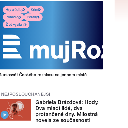
Hry a četby
Krimi
Pohádky
Pořady
Živé vysílání
Audiosvět Českého rozhlasu na jednom místě
NEJPOSLOUCHANĚJŠÍ
Gabriela Brázdová: Hody.
Dva mladí lidé, dva
protančené dny. Milostná
novela ze současnosti