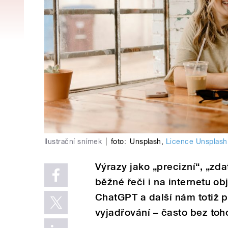
Ilustrační snímek
|
foto:
Unsplash
,
Licence Unsplash
Výrazy jako „precizní“, „zd
běžné řeči i na internetu obj
ChatGPT a další nám totiž p
vyjadřování – často bez to