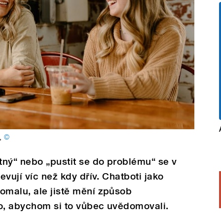
,
©
atný“ nebo „pustit se do problému“ se v
evují víc než kdy dřív. Chatboti jako
omalu, ale jistě mění způsob
ho, abychom si to vůbec uvědomovali.