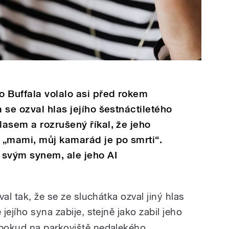
 Buffala volalo asi před rokem
 se ozval hlas jejího šestnáctiletého
asem a rozrušený říkal, že jeho
 „mami, můj kamarád je po smrti“.
 svým synem, ale jeho AI
al tak, že se ze sluchátka ozval jiný hlas
 jejího syna zabije, stejně jako zabil jeho
pokud na parkoviště nedalekého