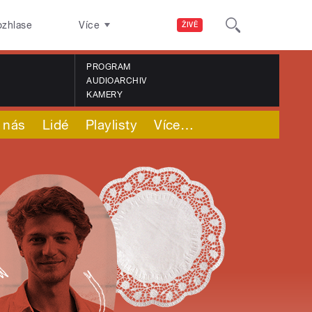
ozhlase
Více
ŽIVĚ
PROGRAM
AUDIOARCHIV
KAMERY
 nás
Lidé
Playlisty
Více
…