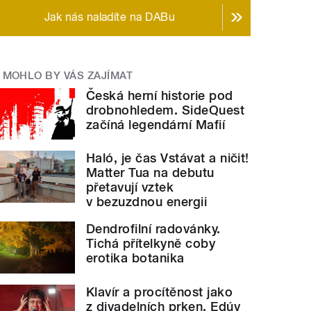
Jak nás naladíte na DABu
MOHLO BY VÁS ZAJÍMAT
Česká herní historie pod
drobnohledem. SideQuest
začíná legendární Mafií
Haló, je čas Vstávat a ničit!
Matter Tua na debutu
přetavují vztek
v bezuzdnou energii
Dendrofilní radovánky.
Tichá přítelkyně coby
erotika botanika
Klavír a procítěnost jako
z divadelních prken. Edúv