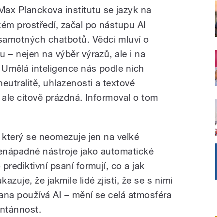
ax Planckova institutu se jazyk na
kém prostředí, začal po nástupu AI
amotných chatbotů. Vědci mluví o
 – nejen na výběr výrazů, ale i na
Umělá inteligence nás podle nich
utralitě, uhlazenosti a textové
, ale citově prázdná. Informoval o tom
 který se neomezuje jen na velké
nenápadné nástroje jako automatické
prediktivní psaní formují, co a jak
zuje, že jakmile lidé zjistí, že se s nimi
rana používá AI – mění se celá atmosféra
ontánnost.