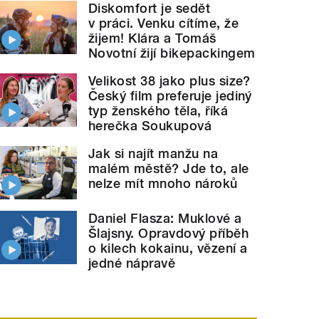
Diskomfort je sedět
v práci. Venku cítíme, že
žijem! Klára a Tomáš
Novotní žijí bikepackingem
Velikost 38 jako plus size?
Český film preferuje jediný
typ ženského těla, říká
herečka Soukupová
Jak si najít manžu na
malém městě? Jde to, ale
nelze mít mnoho nároků
Daniel Flasza: Muklové a
Šlajsny. Opravdový příběh
o kilech kokainu, vězení a
jedné nápravě