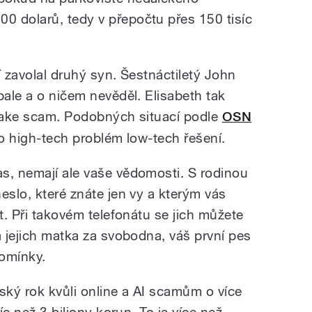
 dolarů, tedy v přepočtu přes 150 tisíc
í zavolal druhý syn. Šestnáctiletý John
bale a o ničem nevěděl. Elisabeth tak
epfake scam. Podobných situací podle
OSN
to high-tech problém low-tech řešení.
s, nemají ale vaše vědomosti. S rodinou
eslo, které znáte jen vy a kterým vás
at. Při takovém telefonátu se jich můžete
a jejich matka za svobodna, váš první pes
pomínky.
ský rok kvůli online a AI scamům o více
íc než 3 biliony korun. To je více než