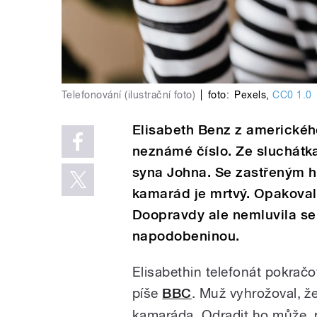
Telefonování (ilustrační foto)
|
foto:
Pexels
,
CC0 1.0
Elisabeth Benz z amerického
neznámé číslo. Ze sluchátka
syna Johna. Se zastřeným hl
kamarád je mrtvý. Opakoval
Doopravdy ale nemluvila se
napodobeninou.
Elisabethin telefonát pokračov
píše
BBC
. Muž vyhrožoval, že
kamaráda. Odradit ho může, 