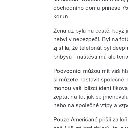
obchodního domu přinese 7500
korun.
Žena už byla na cestě, když j
nebyl v nebezpečí. Byl na fot
zjistila, že telefonát byl de
přibývá - naštěstí má ale ten
Podvodníci můžou mít váš hla
si můžete nastavit společné h
mohou vaši blízcí identifikov
zeptat na to, jak se jmenoval
nebo na společné vtipy a vz
Pouze Američané přišli za loň
než 148 miliard dolarů, to je v