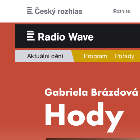
Přejít k hlavnímu obsahu
iRozhlas
Aktuální dění
Program
Pořady