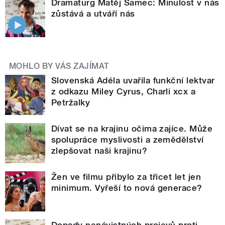
Dramaturg Matěj Samec: Minulost v nás
zůstává a utváří nás
MOHLO BY VÁS ZAJÍMAT
Slovenská Adéla uvařila funkční lektvar
z odkazu Miley Cyrus, Charli xcx a
Petržalky
Dívat se na krajinu očima zajíce. Může
spolupráce myslivosti a zemědělství
zlepšovat naši krajinu?
Žen ve filmu přibylo za třicet let jen
minimum. Vyřeší to nová generace?
Dopady nenávistných projevů proti