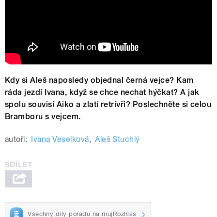
Kdy si Aleš naposledy objednal černá vejce? Kam
ráda jezdí Ivana, když se chce nechat hýčkat? A jak
spolu souvisí Aiko a zlatí retrívři? Poslechněte si celou
Bramboru s vejcem.
autoři:
Ivana Veselková
,
Aleš Stuchlý
Všechny díly pořadu na mujRozhlas