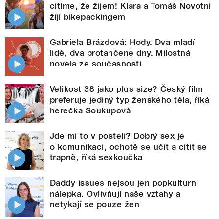
cítíme, že žijem! Klára a Tomáš Novotní
žijí bikepackingem
Gabriela Brázdová: Hody. Dva mladí
lidé, dva protančené dny. Milostná
novela ze současnosti
Velikost 38 jako plus size? Český film
preferuje jediný typ ženského těla, říká
herečka Soukupová
Jde mi to v posteli? Dobrý sex je
o komunikaci, ochotě se učit a cítit se
trapně, říká sexkoučka
Daddy issues nejsou jen popkulturní
nálepka. Ovlivňují naše vztahy a
netýkají se pouze žen