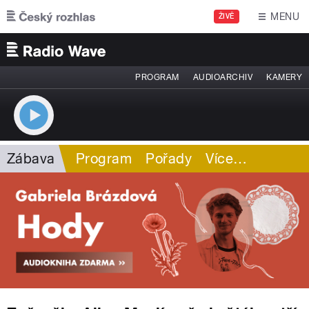
Přejít k hlavnímu obsahu
MENU
ŽIVĚ
PROGRAM
AUDIOARCHIV
KAMERY
Zábava
Program
Pořady
Více
…