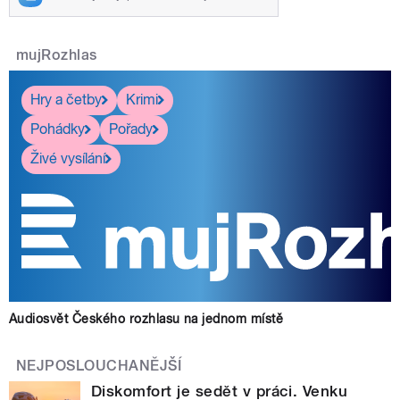
mujRozhlas
Hry a četby
Krimi
Pohádky
Pořady
Živé vysílání
Audiosvět Českého rozhlasu na jednom místě
NEJPOSLOUCHANĚJŠÍ
Diskomfort je sedět v práci. Venku