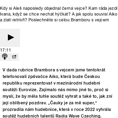
Kdy si Aleš naposledy objednal černá vejce? Kam ráda jezdí
Ivana, když se chce nechat hýčkat? A jak spolu souvisí Aiko
a zlatí retrívři? Poslechněte si celou Bramboru s vejcem
17:11
V dada rubrice Brambora s vejcem jsme tentokrát
telefonovali zpěvačce Aiko, která bude Českou
republiku reprezentovat v mezinárodní hudební
soutěži Eurovize. Zajímalo nás mimo jiné to, proč si
myslí, že by měla tuhle soutěž vyhrát a také to, jak zní
její oblíbený pozdrav. „Čauky je za mě super,“
prozradila nám hudebnice, která v roce 2022 vyhrála
soutěž hudebních talentů Radia Wave Czeching.