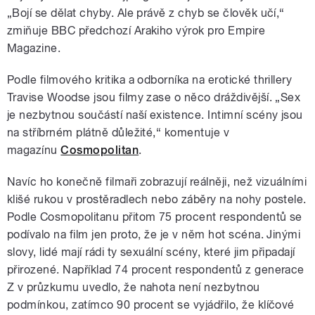
„Bojí se dělat chyby. Ale právě z chyb se člověk učí,“
zmiňuje BBC předchozí Arakiho výrok pro Empire
Magazine.
Podle filmového kritika a odborníka na erotické thrillery
Travise Woodse jsou filmy zase o něco dráždivější. „Sex
je nezbytnou součástí naší existence. Intimní scény jsou
na stříbrném plátně důležité,
“ komentuje v
magazínu
Cosmopolitan
.
Navíc ho konečně filmaři zobrazují reálněji, než vizuálními
klišé rukou v prostěradlech nebo záběry na nohy postele.
Podle Cosmopolitanu přitom 75 procent respondentů se
podívalo na film jen proto, že je v něm hot scéna. Jinými
slovy, lidé mají rádi ty sexuální scény, které jim připadají
přirozené. Například 74 procent respondentů z generace
Z v průzkumu uvedlo, že nahota není nezbytnou
podmínkou, zatímco 90 procent se vyjádřilo, že klíčové