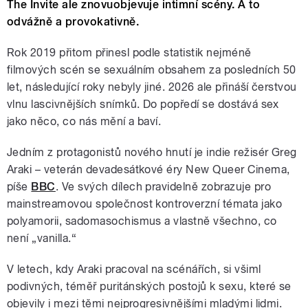
The Invite ale znovuobjevuje intimní scény. A to
odvážně a provokativně.
Rok 2019 přitom přinesl podle statistik nejméně
filmových scén se sexuálním obsahem za posledních 50
let, následující roky nebyly jiné. 2026 ale přináší čerstvou
vlnu lascivnějších snímků. Do popředí se dostává sex
jako něco, co nás mění a baví.
Jedním z protagonistů nového hnutí je indie režisér Greg
Araki – veterán devadesátkové éry New Queer Cinema,
píše
BBC
. Ve svých dílech pravidelně zobrazuje pro
mainstreamovou společnost kontroverzní témata jako
polyamorii, sadomasochismus a vlastně všechno, co
není „vanilla.“
V letech, kdy Araki pracoval na scénářích, si všiml
podivných, téměř puritánských postojů k sexu, které se
objevily i mezi těmi nejprogresivnějšími mladými lidmi.