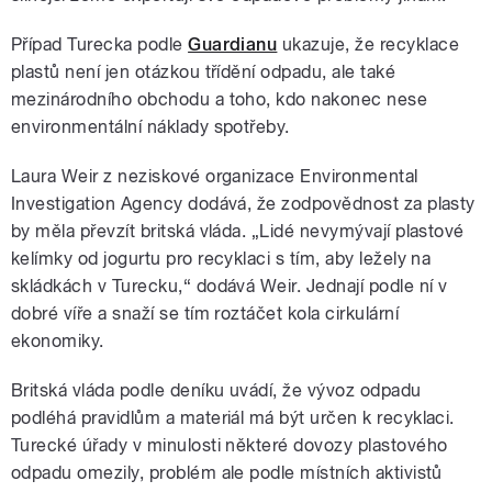
Případ Turecka podle
Guardianu
ukazuje, že recyklace
plastů není jen otázkou třídění odpadu, ale také
mezinárodního obchodu a toho, kdo nakonec nese
environmentální náklady spotřeby.
Laura Weir z neziskové organizace Environmental
Investigation Agency dodává, že zodpovědnost za plasty
by měla převzít britská vláda. „Lidé nevymývají plastové
kelímky od jogurtu pro recyklaci s tím, aby ležely na
skládkách v Turecku,“ dodává Weir. Jednají podle ní v
dobré víře a snaží se tím roztáčet kola cirkulární
ekonomiky.
Britská vláda podle deníku uvádí, že vývoz odpadu
podléhá pravidlům a materiál má být určen k recyklaci.
Turecké úřady v minulosti některé dovozy plastového
odpadu omezily, problém ale podle místních aktivistů