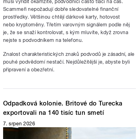
musí vyřídit okamžitě, podvodníci často tlačí na čas.
Scammeři nepožadují dobře sledovatelné finanční
prostředky. Většinou chtějí dárkové karty, hotovost
nebo kryptoměny. Třetím varovným signálem podle něj
je, že se snaží kontrolovat, s kým mluvíte, když zrovna
nejste s podvodníkem na telefonu.
Znalost charakteristických znaků podvodů je zásadní, ale
pouhé podvědomí nestačí. Nejdůležitější je, abyste byli
připravení a obezřetní.
Odpadková kolonie. Britové do Turecka
exportovali na 140 tisíc tun smetí
7. srpen 2026