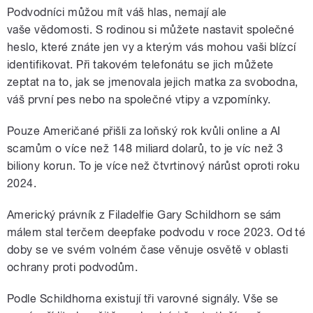
Podvodníci můžou mít váš hlas, nemají ale
vaše vědomosti. S rodinou si můžete nastavit společné
heslo, které znáte jen vy a kterým vás mohou vaši blízcí
identifikovat. Při takovém telefonátu se jich můžete
zeptat na to, jak se jmenovala jejich matka za svobodna,
váš první pes nebo na společné vtipy a vzpomínky.
Pouze Američané přišli za loňský rok kvůli online a AI
scamům o více než 148 miliard dolarů, to je víc než 3
biliony korun. To je více než čtvrtinový nárůst oproti roku
2024.
Americký právník z Filadelfie Gary Schildhorn se sám
málem stal terčem deepfake podvodu v roce 2023. Od té
doby se ve svém volném čase věnuje osvětě v oblasti
ochrany proti podvodům.
Podle Schildhorna existují tři varovné signály. Vše se