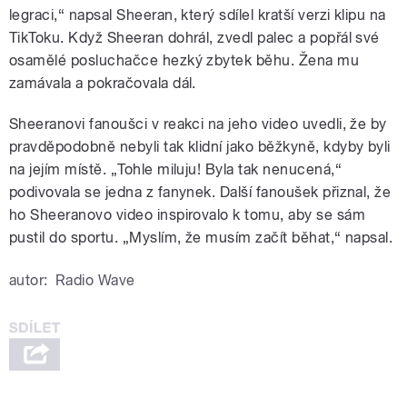
legraci,“ napsal Sheeran, který sdílel kratší verzi klipu na
TikToku. Když Sheeran dohrál, zvedl palec a popřál své
osamělé posluchačce hezký zbytek běhu. Žena mu
zamávala a pokračovala dál.
Sheeranovi fanoušci v reakci na jeho video uvedli, že by
pravděpodobně nebyli tak klidní jako běžkyně, kdyby byli
na jejím místě. „Tohle miluju! Byla tak nenucená,“
podivovala se jedna z fanynek. Další fanoušek přiznal, že
ho Sheeranovo video inspirovalo k tomu, aby se sám
pustil do sportu. „Myslím, že musím začít běhat,“ napsal.
autor:
Radio Wave