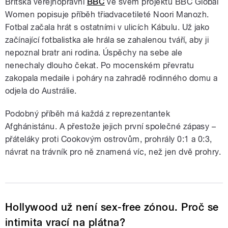
Britská veřejnoprávní
BBC
ve svém projektu BBC Global
Women popisuje příběh třiadvacetileté Noori Manozh.
Fotbal začala hrát s ostatními v ulicích Kábulu. Už jako
začínající fotbalistka ale hrála se zahalenou tváří, aby ji
nepoznal bratr ani rodina. Úspěchy na sebe ale
nenechaly dlouho čekat. Po mocenském převratu
zakopala medaile i poháry na zahradě rodinného domu a
odjela do Austrálie.
Podobný příběh má každá z reprezentantek
Afghánistánu. A přestože jejich první společné zápasy –
přáteláky proti Cookovým ostrovům, prohrály 0:1 a 0:3,
návrat na trávník pro ně znamená víc, než jen dvě prohry.
Hollywood už není sex-free zónou. Proč se
intimita vrací na plátna?