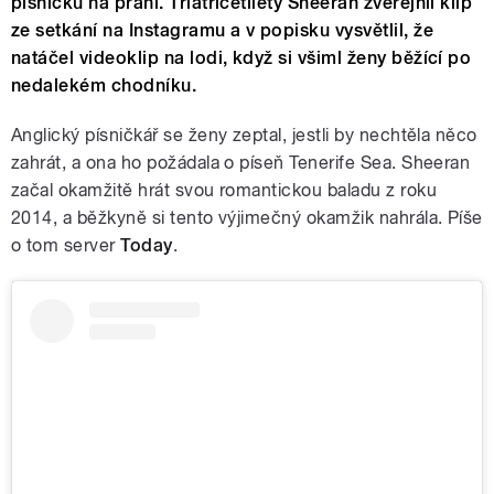
písničku na přání. Třiatřicetiletý Sheeran zveřejnil klip
ze setkání na Instagramu a v popisku vysvětlil, že
natáčel videoklip na lodi, když si všiml ženy běžící po
nedalekém chodníku.
Anglický písničkář se ženy zeptal, jestli by nechtěla něco
zahrát, a ona ho požádala o píseň Tenerife Sea. Sheeran
začal okamžitě hrát svou romantickou baladu z roku
2014, a běžkyně si tento výjimečný okamžik nahrála. Píše
o tom server
Today
.