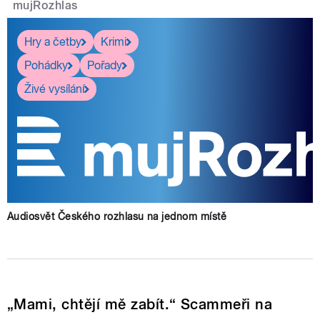
mujRozhlas
Hry a četby
Krimi
Pohádky
Pořady
Živé vysílání
Audiosvět Českého rozhlasu na jednom místě
„Mami, chtějí mě zabít.“ Scammeři na