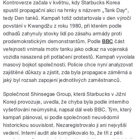
Kontroverze začala v květnu, kdy Starbucks Korea
spustil propagační akci na hrnky s názvem „Tank Day“,
tedy Den tanků. Kampaň totiž odstartovala v den výročí
povstání v Kwangdžu z roku 1980, při kterém podle
odhadů zahynuly stovky lidí po zásahu armády proti
prodemokratickým demonstrantům. Podle
BBC
část
veřejnosti vnímala motiv tanku jako odkaz na vojenská
vozidla nasazená při potlačení protestů. Kampaň vyvolala
masový bojkot společnosti. Policie chce nyní analyzovat
zajištěné důkazy a zjistit, zda byla propagace záměrná a
jaký byl rozsah zapojení jednotlivých zaměstnanců.
Společnost Shinsegae Group, která Starbucks v Jižní
Koreji provozuje, uvedla, že chyba byla podle interního
vyšetřování neúmyslná, napsal dál web BBC. Tým, který
kampaň plánoval, si podle společnosti neuvědomil
historickou souvislost. Nezaregistrovalo ji ani nejvyšší
vedení. Interní audit ale komplikovalo to, že tři z pěti