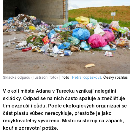
Skládka odpadu (ilustrační foto)
|
foto:
Petra Kopásková
,
Český rozhlas
V okolí města Adana v Turecku vznikají nelegální
skládky. Odpad se na nich často spaluje a znečišťuje
tím ovzduší i půdu. Podle ekologických organizací se
část plastu vůbec nerecykluje, přestože je jako
recyklovatelný vyvážena. Místní si stěžují na zápach,
kouř a zdravotní potíže.