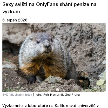
Sexy svišti na OnlyFans shání peníze na
výzkum
6. srpen 2026
Svišť (ilustrační foto)
|
foto:
Petr Hamerník
,
Zoo Praha
Výzkumníci z laboratoře na Kalifornské univerzitě v