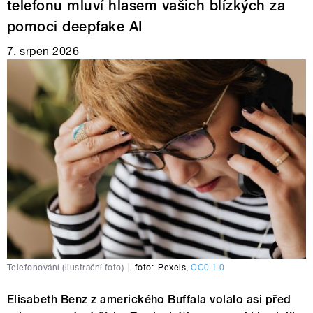
telefonu mluví hlasem vašich blízkých za
pomoci deepfake AI
7. srpen 2026
Telefonování (ilustrační foto)
|
foto:
Pexels
,
CC0 1.0
Elisabeth Benz z amerického Buffala volalo asi před