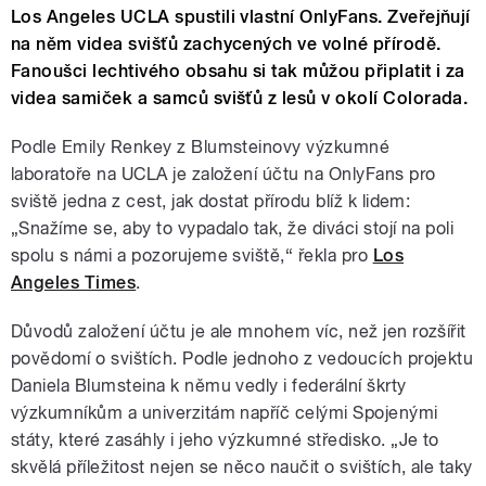
Los Angeles UCLA spustili vlastní OnlyFans. Zveřejňují
na něm videa svišťů zachycených ve volné přírodě.
Fanoušci lechtivého obsahu si tak můžou připlatit i za
videa samiček a samců svišťů z lesů v okolí Colorada.
Podle Emily Renkey z Blumsteinovy výzkumné
laboratoře na UCLA je založení účtu na OnlyFans pro
sviště jedna z cest, jak dostat přírodu blíž k lidem:
„Snažíme se, aby to vypadalo tak, že diváci stojí na poli
spolu s námi a pozorujeme sviště,“ řekla pro
Los
Angeles Times
.
Důvodů založení účtu je ale mnohem víc, než jen rozšířit
povědomí o svištích. Podle jednoho z vedoucích projektu
Daniela Blumsteina k němu vedly i federální škrty
výzkumníkům a univerzitám napříč celými Spojenými
státy, které zasáhly i jeho výzkumné středisko. „Je to
skvělá příležitost nejen se něco naučit o svištích, ale taky