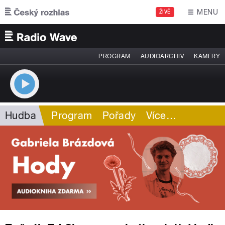
Přejít k hlavnímu obsahu
MENU
ŽIVĚ
PROGRAM
AUDIOARCHIV
KAMERY
Hudba
Program
Pořady
Více
…