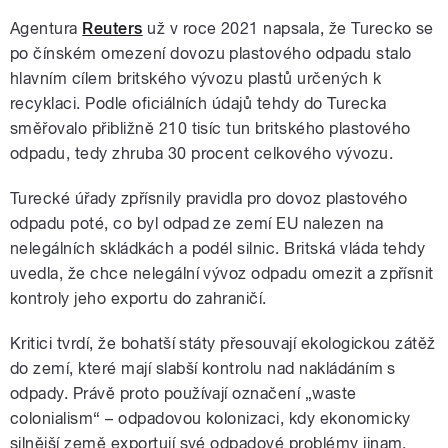
Agentura
Reuters
už v roce 2021 napsala, že Turecko se
po čínském omezení dovozu plastového odpadu stalo
hlavním cílem britského vývozu plastů určených k
recyklaci. Podle oficiálních údajů tehdy do Turecka
směřovalo přibližně 210 tisíc tun britského plastového
odpadu, tedy zhruba 30 procent celkového vývozu.
Turecké úřady zpřísnily pravidla pro dovoz plastového
odpadu poté, co byl odpad ze zemí EU nalezen na
nelegálních skládkách a podél silnic. Britská vláda tehdy
uvedla, že chce nelegální vývoz odpadu omezit a zpřísnit
kontroly jeho exportu do zahraničí.
Kritici tvrdí, že bohatší státy přesouvají ekologickou zátěž
do zemí, které mají slabší kontrolu nad nakládáním s
odpady. Právě proto používají označení „waste
colonialism“ – odpadovou kolonizaci, kdy ekonomicky
silnější země exportují své odpadové problémy jinam.