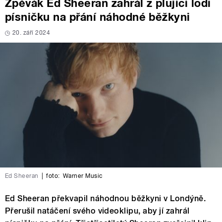
Zpěvák Ed Sheeran zahrál z plující lodi
písničku na přání náhodné běžkyni
20. září 2024
Ed Sheeran
|
foto:
Warner Music
Ed Sheeran překvapil náhodnou běžkyni v Londýně.
Přerušil natáčení svého videoklipu, aby jí zahrál