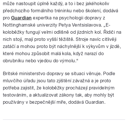
může nastoupit úplně každý, a to i bez jakéhokoliv
předchozího formálního tréninku nebo školení, dodává
pro
Guardian
expertka na psychologii dopravy z
Nottinghamské univerzity Petya Ventsislavova. „E-
koloběžky fungují velmi odlišně od jízdních kol. Řidiči na
nich stojí, mají proto vyšší těžiště. Stroje navíc citlivěji
zatáčí a mohou proto být náchylnější k výkyvům v jízdě,
které mohou způsobit malá kola, když narazí do
obrubníku nebo vjedou do výmolu.“
Britské ministerstvo dopravy se situaci věnuje. Podle
mluvčího úřadu jsou tato zjištění závažná a je proto
potřeba zajistit, že koloběžky procházejí pravidelným
testováním, a aktualizovat zákony tak, aby mohly být
používány v bezpečnější míře, dodává Guardian.