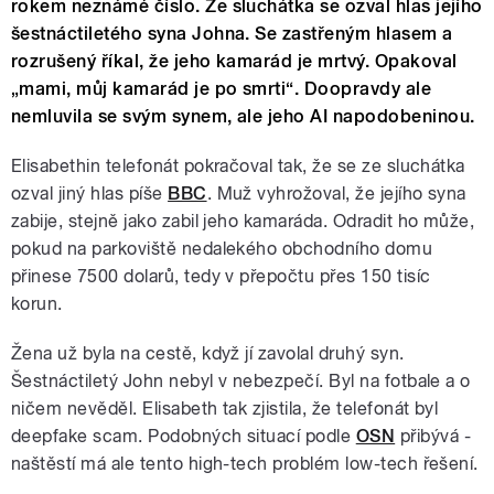
rokem neznámé číslo. Ze sluchátka se ozval hlas jejího
šestnáctiletého syna Johna. Se zastřeným hlasem a
rozrušený říkal, že jeho kamarád je mrtvý. Opakoval
„mami, můj kamarád je po smrti“. Doopravdy ale
nemluvila se svým synem, ale jeho AI napodobeninou.
Elisabethin telefonát pokračoval tak, že se ze sluchátka
ozval jiný hlas píše
BBC
. Muž vyhrožoval, že jejího syna
zabije, stejně jako zabil jeho kamaráda. Odradit ho může,
pokud na parkoviště nedalekého obchodního domu
přinese 7500 dolarů, tedy v přepočtu přes 150 tisíc
korun.
Žena už byla na cestě, když jí zavolal druhý syn.
Šestnáctiletý John nebyl v nebezpečí. Byl na fotbale a o
ničem nevěděl. Elisabeth tak zjistila, že telefonát byl
deepfake scam. Podobných situací podle
OSN
přibývá -
naštěstí má ale tento high-tech problém low-tech řešení.