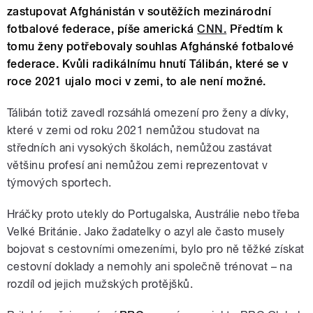
zastupovat Afghánistán v soutěžích mezinárodní
fotbalové federace, píše americká
CNN.
Předtím k
tomu ženy potřebovaly souhlas Afghánské fotbalové
federace. Kvůli radikálnímu hnutí Tálibán, které se v
roce 2021 ujalo moci v zemi, to ale není možné.
Tálibán totiž zavedl rozsáhlá omezení pro ženy a dívky,
které v zemi od roku 2021 nemůžou studovat na
středních ani vysokých školách, nemůžou zastávat
většinu profesí ani nemůžou zemi reprezentovat v
týmových sportech.
Hráčky proto utekly do Portugalska, Austrálie nebo třeba
Velké Británie. Jako žadatelky o azyl ale často musely
bojovat s cestovními omezeními, bylo pro ně těžké získat
cestovní doklady a nemohly ani společně trénovat – na
rozdíl od jejich mužských protějšků.