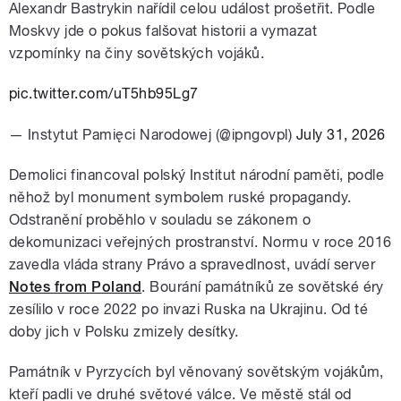
Alexandr Bastrykin nařídil celou událost prošetřit. Podle
Moskvy jde o pokus falšovat historii a vymazat
vzpomínky na činy sovětských vojáků.
pic.twitter.com/uT5hb95Lg7
— Instytut Pamięci Narodowej (@ipngovpl)
July 31, 2026
Demolici financoval polský Institut národní paměti, podle
něhož byl monument symbolem ruské propagandy.
Odstranění proběhlo v souladu se zákonem o
dekomunizaci veřejných prostranství. Normu v roce 2016
zavedla vláda strany Právo a spravedlnost, uvádí server
Notes from Poland
. Bourání památníků ze sovětské éry
zesílilo v roce 2022 po invazi Ruska na Ukrajinu. Od té
doby jich v Polsku zmizely desítky.
Památník v Pyrzycích byl věnovaný sovětským vojákům,
kteří padli ve druhé světové válce. Ve městě stál od