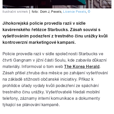
Ilustrační snímek
|
foto:
Dom J
,
Pexels
,
Licence Pexels
,
©
Jihokorejská policie provedla razii v sídle
kavárenského řetězce Starbucks. Zásah souvisí s
vyšetřováním podezření z trestného činu urážky kvůli
kontroverzní marketingové kampani.
Policie provedla razii v sídle společnosti Starbucks ve
čtvrti Gangnam v jižní části Soulu, kde zabavila důkazní
materiály. Informoval o tom web
The Korea Herald
.
Zásah přišel zhruba dva měsíce po zahájení vyšetřování
na základě stížnosti občanské iniciativy. Příkaz k
prohlídce úřady vydaly kvůli podezření ze spáchání
trestného činu urážky. Vyšetřovatelé hledali mobilní
telefony, záznamy interní komunikace a dokumenty
týkající se plánování kampaně.