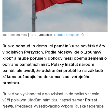
Ilustrační snímek
|
foto:
Unsplash
,
Licence Unsplash
,
©
Rusko odsoudilo demolici památníku ze sovětské éry
v polských Pyrzycích. Podle Moskvy jde o „rouhavý
krok“ a hrubé porušení dohody mezi oběma zeměmi o
ochraně pamětních míst. Polský Institut národní
paměti ale uvedl, že odstranění proběhlo na základě
zákona požadujícího dekomunizaci veřejného
prostoru.
Ruské velvyslanectví v souvislosti s demolicí vzneslo
vůči polským úřadům námitku, napsal server
Polsat
News
. Předseda Vyšetřovacího výboru Ruské federace