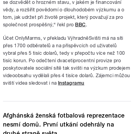
se dozvědět o hrozném stavu, v jakém je financování
vědy, a rozšířit povědomí o dlouhodobém výzkumu a o
tom, jak udržet při životě projekt, který považují za pro
společnost prospěšný,“ řekl pro
BBC
.
Účet OnlyMarms, v překladu VýhradněSvišti má na síti
přes 1700 odběratelů a na příspěvcích od uživatelů
vybral přes 5 tisíc dolarů, tedy v přepočtu více než 100
tisíc korun. Po odečtení dvacetiprocentní provize pro
poskytovatele sociální sítě tak svišti na výzkum prodejem
videoobsahu vydělali přes 4 tisíce dolarů. Zájemci můžou
sviští videa sledovat i na
Instagramu
Afghánská ženská fotbalová reprezentace
nesmí domů. První utkání odehrály na
druhé straně světa