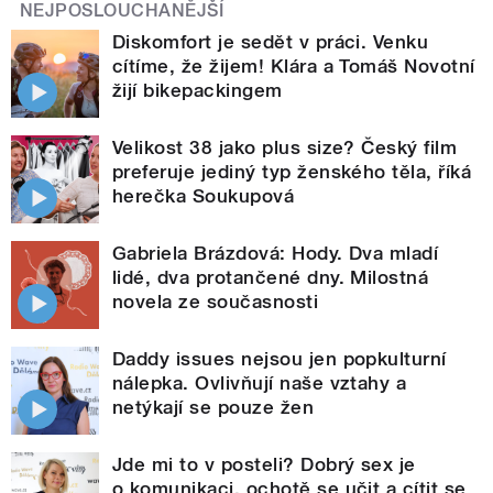
NEJPOSLOUCHANĚJŠÍ
Diskomfort je sedět v práci. Venku
cítíme, že žijem! Klára a Tomáš Novotní
žijí bikepackingem
Velikost 38 jako plus size? Český film
preferuje jediný typ ženského těla, říká
herečka Soukupová
Gabriela Brázdová: Hody. Dva mladí
lidé, dva protančené dny. Milostná
novela ze současnosti
Daddy issues nejsou jen popkulturní
nálepka. Ovlivňují naše vztahy a
netýkají se pouze žen
Jde mi to v posteli? Dobrý sex je
o komunikaci, ochotě se učit a cítit se