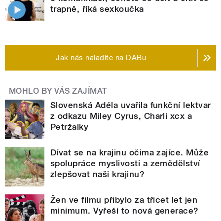
trapně, říká sexkoučka
Jak nás naladíte na DABu
MOHLO BY VÁS ZAJÍMAT
Slovenská Adéla uvařila funkční lektvar
z odkazu Miley Cyrus, Charli xcx a
Petržalky
Dívat se na krajinu očima zajíce. Může
spolupráce myslivosti a zemědělství
zlepšovat naši krajinu?
Žen ve filmu přibylo za třicet let jen
minimum. Vyřeší to nová generace?