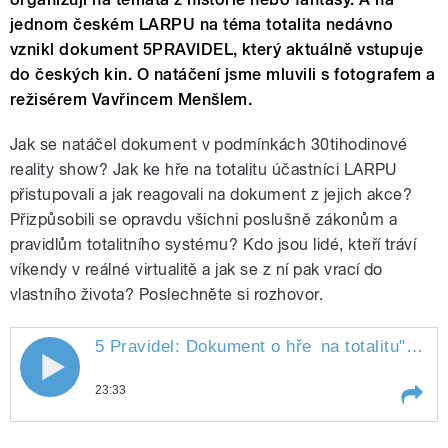
jednom českém LARPU na téma totalita nedávno
vznikl dokument 5PRAVIDEL, který aktuálně vstupuje
do českých kin. O natáčení jsme mluvili s fotografem a
režisérem Vavřincem Menšlem.
Jak se natáčel dokument v podmínkách 30tihodinové
reality show? Jak ke hře na totalitu účastníci LARPU
přistupovali a jak reagovali na dokument z jejich akce?
Přizpůsobili se opravdu všichni poslušně zákonům a
pravidlům totalitního systému? Kdo jsou lidé, kteří tráví
víkendy v reálné virtualitě a jak se z ní pak vrací do
vlastního života? Poslechněte si rozhovor.
5 Pravidel: Dokument o hře
na totalitu
" style="">
5 Pravidel: Dokument o hře na totalitu
23:33
Play /
na totalitu
5 Pravidel: Dokument o hře