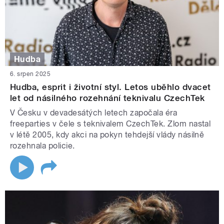
Hudba
6. srpen 2025
Hudba, esprit i životní styl. Letos uběhlo dvacet
let od násilného rozehnání teknivalu CzechTek
V Česku v devadesátých letech započala éra
freeparties v čele s teknivalem CzechTek. Zlom nastal
v létě 2005, kdy akci na pokyn tehdejší vlády násilně
rozehnala policie.