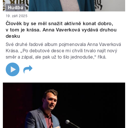
Hudba
19. září 2025
Člověk by se měl snažit aktivně konat dobro,
v tom je krása. Anna Vaverková vydává druhou
desku
Své druhé řadové album pojmenovala Anna Vaverková
Krása. „Po debutové desce mi chvíli trvalo najít nový
směr a zápal, ale pak už to šlo jednoduše,“ říká.