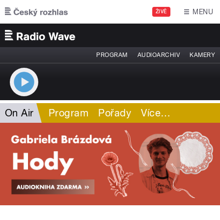
Přejít k hlavnímu obsahu
MENU
ŽIVĚ
PROGRAM
AUDIOARCHIV
KAMERY
On Air
Program
Pořady
Více
…