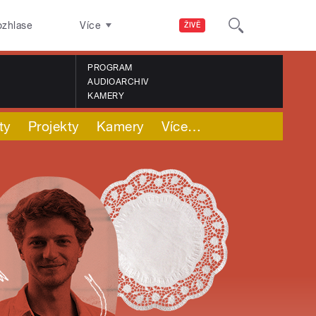
ozhlase
Více
ŽIVĚ
PROGRAM
AUDIOARCHIV
KAMERY
ty
Projekty
Kamery
Více
…