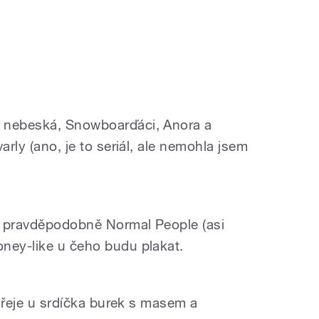
 nebeská, Snowboarďáci, Anora a
arly (ano, je to seriál, ale nemohla jsem
že pravděpodobně Normal People (asi
ney-like u čeho budu plakat.
?
ahřeje u srdíčka burek s masem a