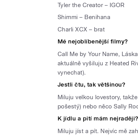
Tyler the Creator – IGOR
Shimmi – Benihana
Charli XCX – brat
Mé nejoblíbenější filmy?
Call Me by Your Name, Láska
aktuálně vyšiluju z Heated Riv
vynechat).
Jestli čtu, tak většinou?
Miluju velkou lovestory, tak
pošestý) nebo něco Sally Roo
K jídlu a pití mám nejraději
Miluju jíst a pít. Nejvíc mě z