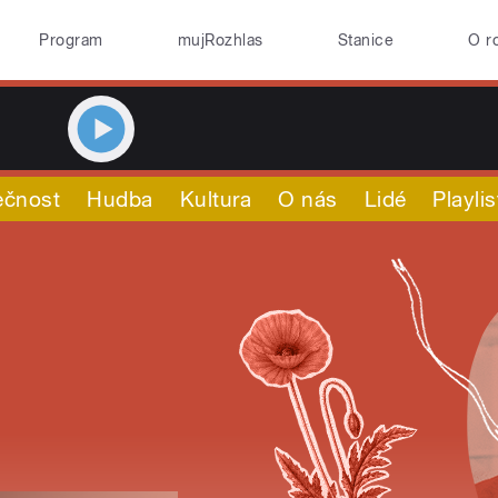
Program
mujRozhlas
Stanice
O r
ečnost
Hudba
Kultura
O nás
Lidé
Playlis