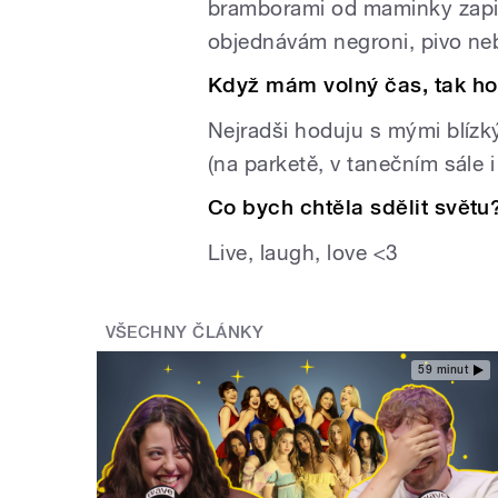
bramborami od maminky zapit
objednávám negroni, pivo nebo
Když mám volný čas, tak ho
Nejradši hoduju s mými blízk
(na parketě, v tanečním sále 
Co bych chtěla sdělit světu
Live, laugh, love <3
VŠECHNY ČLÁNKY
59 minut