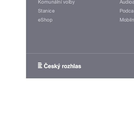
Komunální volby
Audioa
Stanice
Podca
eShop
Mobiln