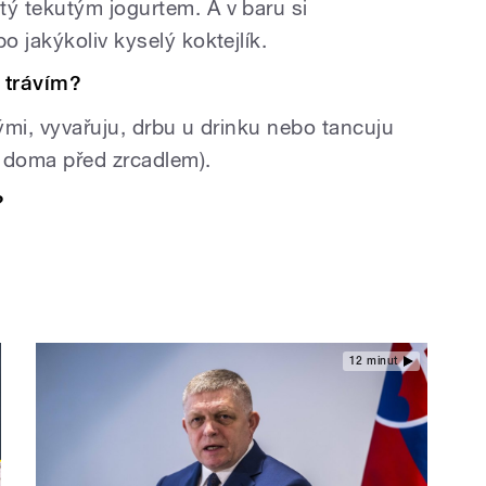
ý tekutým jogurtem. A v baru si
 jakýkoliv kyselý koktejlík.
 trávím?
ými, vyvařuju, drbu u drinku nebo tancuju
i doma před zrcadlem).
?
12 minut