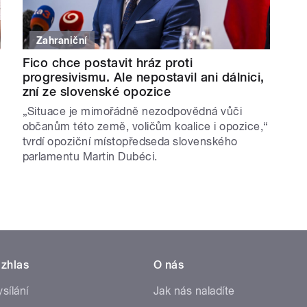
Zahraniční
Fico chce postavit hráz proti
progresivismu. Ale nepostavil ani dálnici,
zní ze slovenské opozice
„Situace je mimořádně nezodpovědná vůči
občanům této země, voličům koalice i opozice,“
tvrdí opoziční místopředseda slovenského
parlamentu Martin Dubéci.
zhlas
O nás
ysílání
Jak nás naladíte