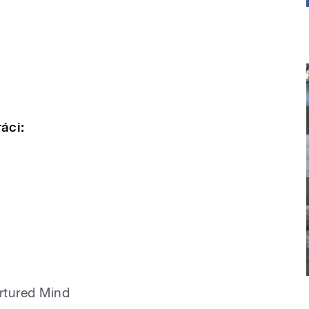
áci:
rtured Mind