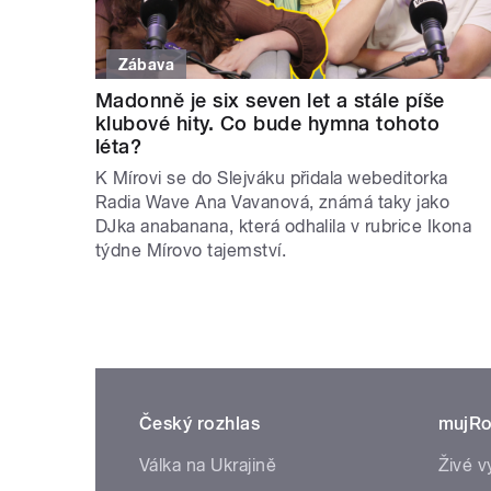
Zábava
Madonně je six seven let a stále píše
klubové hity. Co bude hymna tohoto
léta?
K Mírovi se do Slejváku přidala webeditorka
Radia Wave Ana Vavanová, známá taky jako
DJka anabanana, která odhalila v rubrice Ikona
týdne Mírovo tajemství.
Český rozhlas
mujRo
Válka na Ukrajině
Živé v