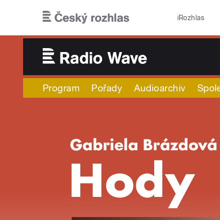
Přejít k hlavnímu obsahu
iRozhlas
Program
Pořady
Audioarchiv
Spol