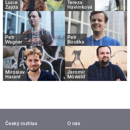
Lucie
Tereza
Zajda
Havlínková
Petr
Petr
Wagner
Bouška
Miroslav
Jaromír
Harant
Möwald
Český rozhlas
O nás