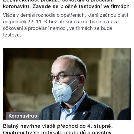
koronaviru. Zavede se plošné testování ve firmách
Vláda v demisi rozhodla o opatřeních, která začnou platit
od pondělí 22. 11. K bezinfekčnosti se bude uznávat
očkování a prodělání nemoci, ve firmách se bude
testovat.
Koronavirus
Blatný navrhne vládě přechod do 4. stupně.
Opatření by se netýkalo obchodů a návštěv