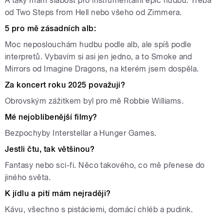
A taky mám slabost pro instrumentální epic hudbu. Třeba
od Two Steps from Hell nebo všeho od Zimmera.
5 pro mě zásadních alb:
Moc neposlouchám hudbu podle alb, ale spíš podle
interpretů. Vybavím si asi jen jedno, a to Smoke and
Mirrors od Imagine Dragons, na kterém jsem dospěla.
Za koncert roku 2025 považuji?
Obrovským zážitkem byl pro mě Robbie Williams.
Mé nejoblíbenější filmy?
Bezpochyby Interstellar a Hunger Games.
Jestli čtu, tak většinou?
Fantasy nebo sci-fi. Něco takového, co mě přenese do
jiného světa.
K jídlu a pití mám nejraději?
Kávu, všechno s pistáciemi, domácí chléb a pudink.