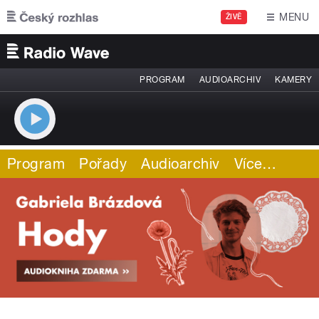
Přejít k hlavnímu obsahu
MENU
ŽIVĚ
PROGRAM
AUDIOARCHIV
KAMERY
Program
Pořady
Audioarchiv
Více
…