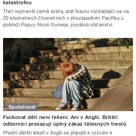
katastrofou
Třetí nejmenší země světa, stát Nauru rozkládající se na
20 kilometrech čtverečních v jihozápadním Pacifiku u
pobřeží Papuy-Nové Guineje, prodává občanství.
Společnost
Fackovat děti není řešení. Ani v Anglii. Britští
odborníci prosazují úplný zákaz tělesných trestů
Přední dětští lékaři v Anglii se připojili k výzvám k