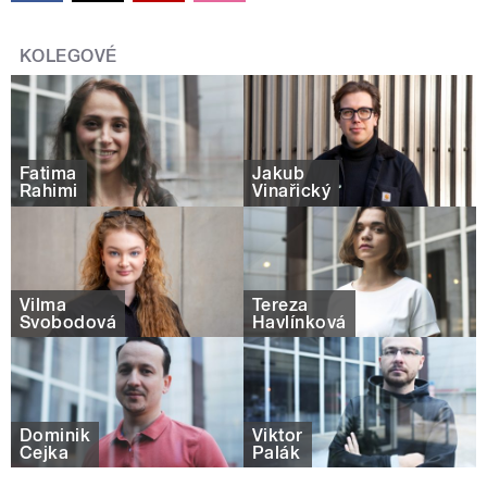
KOLEGOVÉ
Fatima
Jakub
Rahimi
Vinařický
Vilma
Tereza
Svobodová
Havlínková
Dominik
Viktor
Čejka
Palák