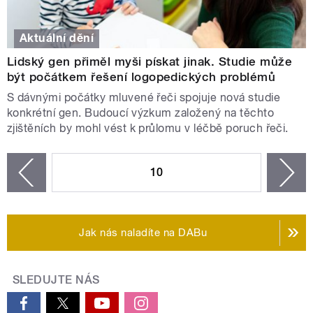
Aktuální dění
Lidský gen přiměl myši pískat jinak. Studie může
být počátkem řešení logopedických problémů
S dávnými počátky mluvené řeči spojuje nová studie
konkrétní gen. Budoucí výzkum založený na těchto
zjištěních by mohl vést k průlomu v léčbě poruch řeči.
STRÁNKY
10
n
zí
Jak nás naladíte na DABu
SLEDUJTE NÁS