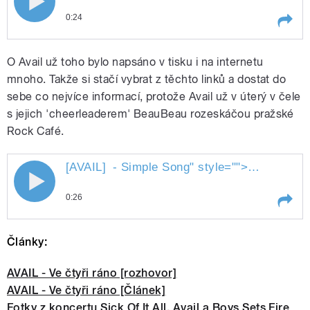
0:24
Play /
- Taken
[AVAIL]
O Avail už toho bylo napsáno v tisku i na internetu
mnoho. Takže si stačí vybrat z těchto linků a dostat do
sebe co nejvíce informací, protože Avail už v úterý v čele
s jejich 'cheerleaderem' BeauBeau rozeskáčou pražské
Rock Café.
[AVAIL]
- Simple Song
" style="">
- S
[AVAIL]
[AVAIL] - Simple Song
pause
0:26
Play /
- Simple Song
[AVAIL]
Články:
AVAIL - Ve čtyři ráno [rozhovor]
AVAIL - Ve čtyři ráno [Článek]
Fotky z koncertu Sick Of It All, Avail a Boys Sets Fire