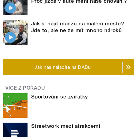
Proč jízda v autě mění naše chování?
Jak si najít manžu na malém městě?
Jde to, ale nelze mít mnoho nároků
Jak nás naladíte na DABu
VÍCE Z POŘADU
Sportování se zvířátky
Streetwork mezi atrakcemi