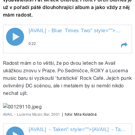
už v pořadí páté dlouhohrající album a jako vždy z něj
mám radost.
[AVAIL] - Blue
Times Two
" style="">
[AVAIL] 
[AVAIL] - Blue Times Two
0:22
Play /
Times Two
[AVAIL] - Blue
Radost mám o to větší, že po dvou letech se Avail
ukážkou znovu v Praze. Po Sedmičce, ROXY a Lucerna
music baru si vyzkouší 'turistické' Rock Café. Jejich punk
ovlivněný DC scénou, ale i metalem by si neměl nikdo
nechat ujít.
AVAIL - Lucerna Music Bar, 2001
|
foto: Míla Koláčná
pause
[AVAIL]
- Taken
" style="">
- Taken
" 
[AVAIL]
[AVAIL] - Taken