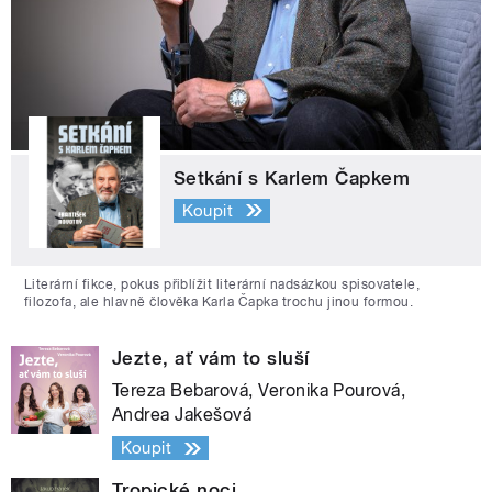
Setkání s Karlem Čapkem
Koupit
Literární fikce, pokus přiblížit literární nadsázkou spisovatele,
filozofa, ale hlavně člověka Karla Čapka trochu jinou formou.
Jezte, ať vám to sluší
Tereza Bebarová, Veronika Pourová,
Andrea Jakešová
Koupit
Tropické noci