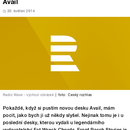
Avail
30. květen 2014
Radio Wave - výchozí obrázek
|
foto:
Český rozhlas
Pokaždé, když si pustím novou desku Avail, mám
pocit, jako bych ji už někdy slyšel. Nejinak tomu je i u
poslední desky, kterou vydali u legendárního
vydavatelství Fat Wreck Chords. Front Porch Stories je