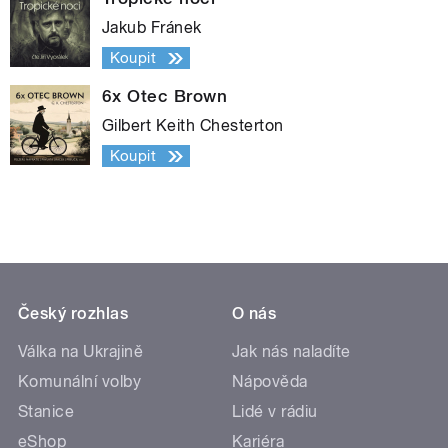
Jakub Fránek
Koupit
6x Otec Brown
Gilbert Keith Chesterton
Koupit
Český rozhlas
O nás
Válka na Ukrajině
Jak nás naladíte
Komunální volby
Nápověda
Stanice
Lidé v rádiu
eShop
Kariéra