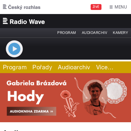
Přejít k hlavnímu obsahu
MENU
ŽIVĚ
PROGRAM
AUDIOARCHIV
KAMERY
Program
Pořady
Audioarchiv
Více
…