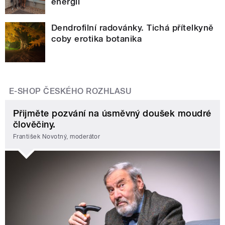
energii
Dendrofilní radovánky. Tichá přítelkyně
coby erotika botanika
E-SHOP ČESKÉHO ROZHLASU
Přijměte pozvání na úsměvný doušek moudré
člověčiny.
František Novotný, moderátor