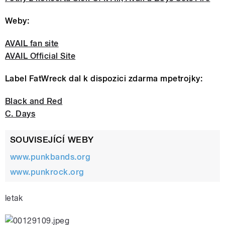
Weby:
pause
AVAIL fan site
AVAIL Official Site
Label FatWreck dal k dispozici zdarma mpetrojky:
Black and Red
C. Days
SOUVISEJÍCÍ WEBY
www.punkbands.org
www.punkrock.org
letak