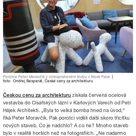
Porotce Peter Moravčík v nízkoprahovém klubu v Nové Pace
|
foto:
Ondřej Besperát
,
České ceny za architekturu
Českou cenu za architekturu
získala červená ocelová
vestavba do Císařských lázní v Karlových Varech od Petr
Hájek Architekti. „Byla to velká bomba hned na úvod,“
říká Peter Moravčík. Pak porotci viděli další skoro třicítku
nových staveb. Co je nadchlo? A co ne? Mnoho staveb
bylo v realitě horších než na fotografiích. „Ne nadarmo