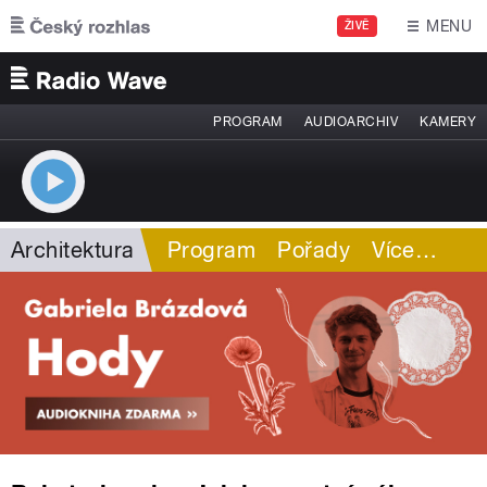
Přejít k hlavnímu obsahu
MENU
ŽIVĚ
PROGRAM
AUDIOARCHIV
KAMERY
Architektura
Program
Pořady
Více
…