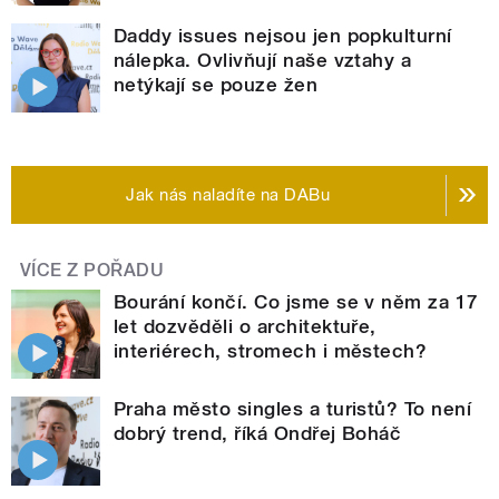
Daddy issues nejsou jen popkulturní
nálepka. Ovlivňují naše vztahy a
netýkají se pouze žen
Jak nás naladíte na DABu
VÍCE Z POŘADU
Bourání končí. Co jsme se v něm za 17
let dozvěděli o architektuře,
interiérech, stromech i městech?
Praha město singles a turistů? To není
dobrý trend, říká Ondřej Boháč