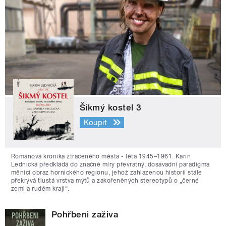
Šikmý kostel 3
Koupit
Románová kronika ztraceného města - léta 1945–1961. Karin
Lednická předkládá do značné míry převratný, dosavadní paradigma
měnící obraz hornického regionu, jehož zahlazenou historii stále
překrývá tlustá vrstva mýtů a zakořeněných stereotypů o „černé
zemi a rudém kraji“.
Pohřbeni zaživa