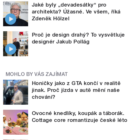
Jaké byly „devadesátky“ pro
architekta? Úžasné. Ve všem, říká
Zdeněk Hölzel
Proč je design drahý? To vysvětluje
designér Jakub Pollág
MOHLO BY VÁS ZAJÍMAT
Honičky jako z GTA končí v realitě
jinak. Proč jízda v autě mění naše
chování?
Ovocné knedlíky, koupák a táborák.
Cottage core romantizuje české léto