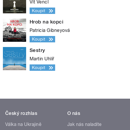
Vít Vencl
Koupit
Hrob na kopci
Patricia Gibneyová
Koupit
Sestry
Martin Uhlíř
Koupit
Český rozhlas
O nás
Válka na Ukrajině
Jak nás naladíte