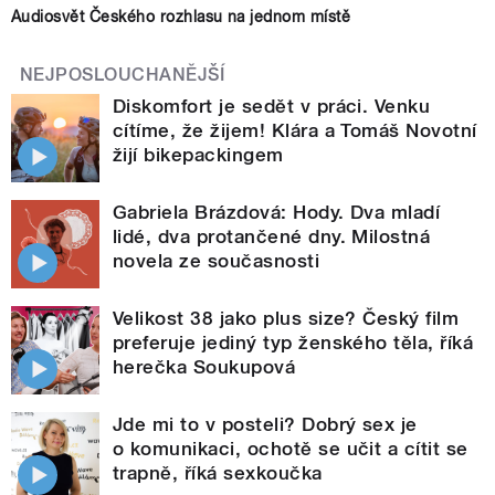
Audiosvět Českého rozhlasu na jednom místě
NEJPOSLOUCHANĚJŠÍ
Diskomfort je sedět v práci. Venku
cítíme, že žijem! Klára a Tomáš Novotní
žijí bikepackingem
Gabriela Brázdová: Hody. Dva mladí
lidé, dva protančené dny. Milostná
novela ze současnosti
Velikost 38 jako plus size? Český film
preferuje jediný typ ženského těla, říká
herečka Soukupová
Jde mi to v posteli? Dobrý sex je
o komunikaci, ochotě se učit a cítit se
trapně, říká sexkoučka