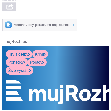
Všechny díly pořadu na mujRozhlas
mujRozhlas
Hry a četby
Krimi
Pohádky
Pořady
Živé vysílání