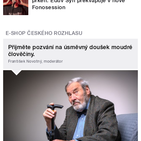
prken. Edúv Syn překvapuje v nové
Fonosession
E-SHOP ČESKÉHO ROZHLASU
Přijměte pozvání na úsměvný doušek moudré
člověčiny.
František Novotný, moderátor