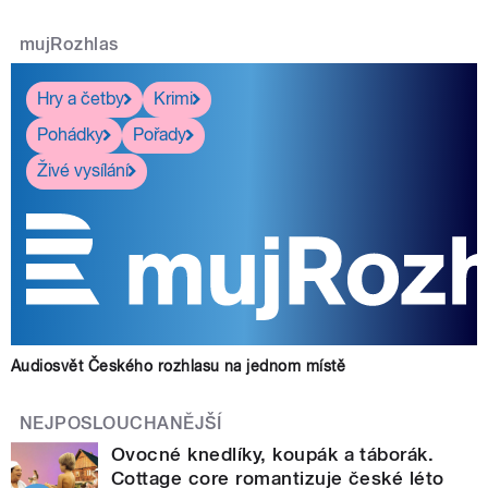
mujRozhlas
Hry a četby
Krimi
Pohádky
Pořady
Živé vysílání
Audiosvět Českého rozhlasu na jednom místě
NEJPOSLOUCHANĚJŠÍ
Ovocné knedlíky, koupák a táborák.
Cottage core romantizuje české léto