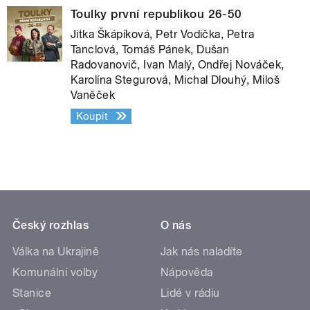
Toulky první republikou 26-50
Jitka Škápíková, Petr Vodička, Petra
Tanclová, Tomáš Pánek, Dušan
Radovanovič, Ivan Malý, Ondřej Nováček,
Karolína Stegurová, Michal Dlouhý, Miloš
Vaněček
Koupit
Český rozhlas
O nás
Válka na Ukrajině
Jak nás naladíte
Komunální volby
Nápověda
Stanice
Lidé v rádiu