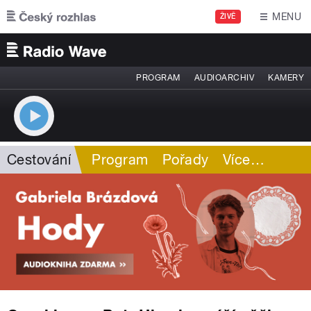
Přejít k hlavnímu obsahu
MENU
ŽIVĚ
PROGRAM
AUDIOARCHIV
KAMERY
Cestování
Program
Pořady
Více
…