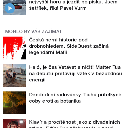
nejvyšší horu a jezdit po písku. Jsem
šetřílek, říká Pavel Vurm
MOHLO BY VÁS ZAJÍMAT
Česká herní historie pod
drobnohledem. SideQuest začíná
legendární Mafií
Haló, je čas Vstávat a ničit! Matter Tua
na debutu přetavují vztek v bezuzdnou
energii
Dendrofilní radovánky. Tichá přítelkyně
coby erotika botanika
Klavír a procítěnost jako z divadelních