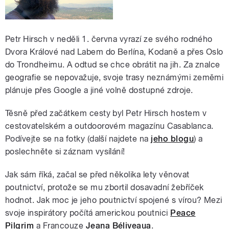
Petr Hirsch v neděli 1. června vyrazí ze svého rodného
Dvora Králové nad Labem do Berlína, Kodaně a přes Oslo
do Trondheimu. A odtud se chce obrátit na jih. Za znalce
geografie se nepovažuje, svoje trasy neznámými zeměmi
plánuje přes Google a jiné volně dostupné zdroje.
Těsně před začátkem cesty byl Petr Hirsch hostem v
cestovatelském a outdoorovém magazínu Casablanca.
Podívejte se na fotky (další najdete na
jeho blogu
) a
poslechněte si záznam vysílání!
Jak sám říká, začal se před několika lety věnovat
poutnictví, protože se mu zbortil dosavadní žebříček
hodnot. Jak moc je jeho poutnictví spojené s vírou? Mezi
svoje inspirátory počítá americkou poutnici
Peace
Pilgrim
a Francouze
Jeana Béliveaua
.