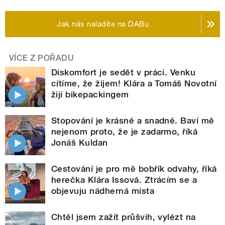
Jak nás naladíte na DABu
VÍCE Z POŘADU
Diskomfort je sedět v práci. Venku
cítíme, že žijem! Klára a Tomáš Novotní
žijí bikepackingem
Stopování je krásné a snadné. Baví mě
nejenom proto, že je zadarmo, říká
Jonáš Kuldan
Cestování je pro mě bobřík odvahy, říká
herečka Klára Issová. Ztrácím se a
objevuju nádherná místa
Chtěl jsem zažít průšvih, vylézt na