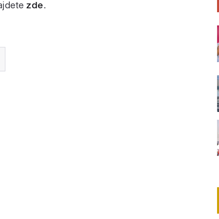
ajdete
zde
.