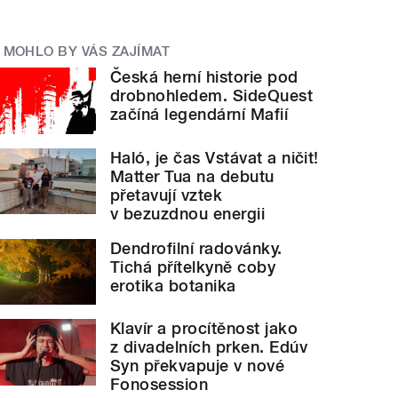
MOHLO BY VÁS ZAJÍMAT
Česká herní historie pod
drobnohledem. SideQuest
začíná legendární Mafií
Haló, je čas Vstávat a ničit!
Matter Tua na debutu
přetavují vztek
v bezuzdnou energii
Dendrofilní radovánky.
Tichá přítelkyně coby
erotika botanika
Klavír a procítěnost jako
z divadelních prken. Edúv
Syn překvapuje v nové
Fonosession