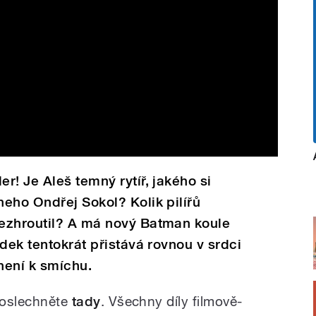
r! Je Aleš temný rytíř, jakého si
eho Ondřej Sokol? Kolik pilířů
ezhroutil? A má nový Batman koule
dek tentokrát přistává rovnou v srdci
není k smíchu.
poslechněte
tady
.
Všechny díly filmově-