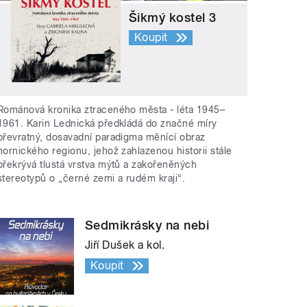
Šikmý kostel 3
Koupit
Románová kronika ztraceného města - léta 1945–
1961. Karin Lednická předkládá do značné míry
převratný, dosavadní paradigma měnící obraz
hornického regionu, jehož zahlazenou historii stále
překrývá tlustá vrstva mýtů a zakořeněných
stereotypů o „černé zemi a rudém kraji“.
Sedmikrásky na nebi
Jiří Dušek a kol.
Koupit