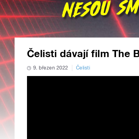
Čelisti dávají film The
9. březen 2022
Čelisti