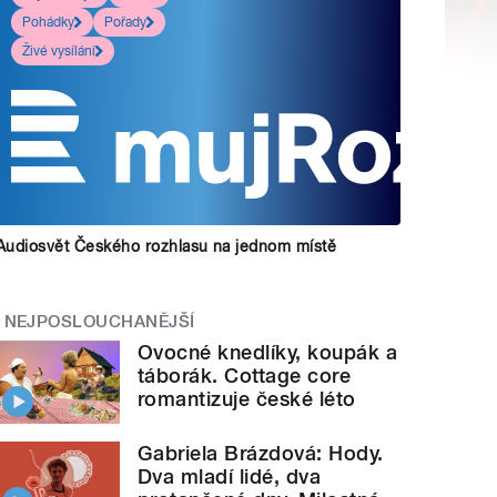
Pohádky
Pořady
Živé vysílání
Audiosvět Českého rozhlasu na jednom místě
NEJPOSLOUCHANĚJŠÍ
Ovocné knedlíky, koupák a
táborák. Cottage core
romantizuje české léto
Gabriela Brázdová: Hody.
Dva mladí lidé, dva