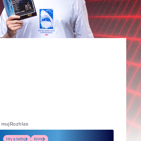
mujRozhlas
Hry a četby
Krimi