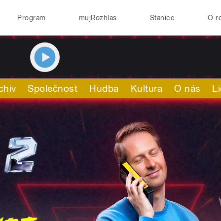
Program
mujRozhlas
Stanice
O r
chiv
Společnost
Hudba
Kultura
O nás
L