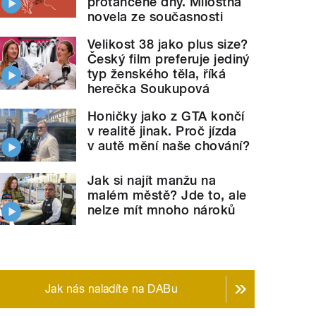
protančené dny. Milostná
novela ze současnosti
Velikost 38 jako plus size?
Český film preferuje jediný
typ ženského těla, říká
herečka Soukupová
Honičky jako z GTA končí
v realitě jinak. Proč jízda
v autě mění naše chování?
Jak si najít manžu na
malém městě? Jde to, ale
nelze mít mnoho nároků
Jak nás naladíte na DABu