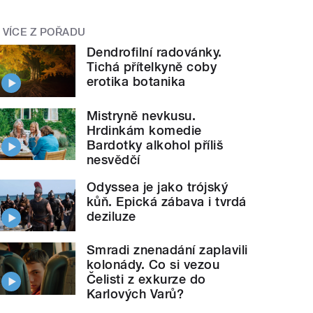
VÍCE Z POŘADU
Dendrofilní radovánky.
Tichá přítelkyně coby
erotika botanika
Mistryně nevkusu.
Hrdinkám komedie
Bardotky alkohol příliš
nesvědčí
Odyssea je jako trójský
kůň. Epická zábava i tvrdá
deziluze
Smradi znenadání zaplavili
kolonády. Co si vezou
Čelisti z exkurze do
Karlových Varů?