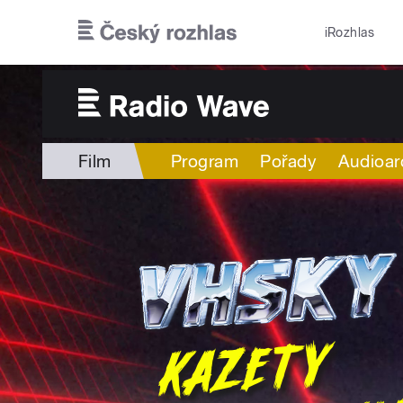
Přejít k hlavnímu obsahu
iRozhlas
Film
Program
Pořady
Audioar