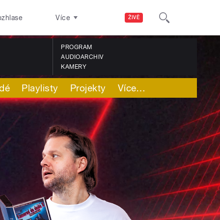
ozhlase
Více
ŽIVĚ
PROGRAM
AUDIOARCHIV
KAMERY
idé
Playlisty
Projekty
Více
…