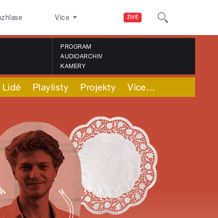
ozhlase
Více
ŽIVĚ
PROGRAM
AUDIOARCHIV
KAMERY
Lidé
Playlisty
Projekty
Více
…