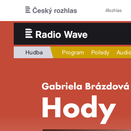
Přejít k hlavnímu obsahu
iRozhlas
Hudba
Program
Pořady
Audio