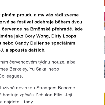
 v plném proudu a my vás rádi zveme
prvé se festival odehraje během dvou
2. července na Brněnské přehradě, kde
 jména jako Cory Wong, Dirty Loops,
ss nebo Candy Dulfer se speciálním
J. a spousta dalších.
rvním červencovém týdnu nouze, alba
ames Berkeley, Yu Sakai nebo
Colleagues.
xkluzivně novinkou Strangers Become
é hostuje zpěvák Zebulon Ellis. Její
 najdete ji tady.