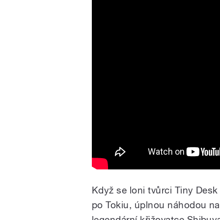
Když se loni tvůrci Tiny Des
po Tokiu, úplnou náhodou nar
legendární křižovatce Shibuy