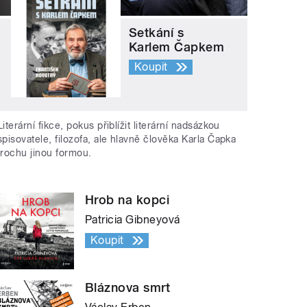
Setkání s
Karlem Čapkem
Koupit
Literární fikce, pokus přiblížit literární nadsázkou
spisovatele, filozofa, ale hlavně člověka Karla Čapka
trochu jinou formou.
Hrob na kopci
Patricia Gibneyová
Koupit
Bláznova smrt