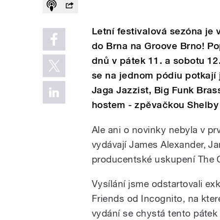
Letní festivalová sezóna je
do Brna na Groove Brno! Po
dnů v pátek 11. a sobotu 1
se na jednom pódiu potkají
Jaga Jazzist, Big Funk Bra
hostem - zpěvačkou Shelby 
Ale ani o novinky nebyla v p
vydávají James Alexander, J
producentské uskupení The 
Vysílání jsme odstartovali e
Friends od Incognito, na kter
vydání se chystá tento pátek a