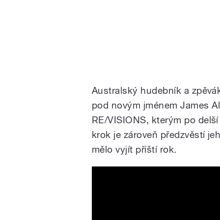
Australský hudebník a zpěvá
pod novým jménem James Ale
RE/VISIONS, kterým po delší
krok je zároveň předzvěstí je
mělo vyjít příští rok.