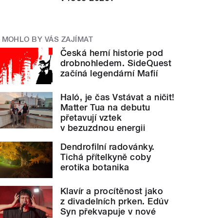
MOHLO BY VÁS ZAJÍMAT
Česká herní historie pod
drobnohledem. SideQuest
začíná legendární Mafií
Haló, je čas Vstávat a ničit!
Matter Tua na debutu
přetavují vztek
v bezuzdnou energii
Dendrofilní radovánky.
Tichá přítelkyně coby
erotika botanika
Klavír a procítěnost jako
z divadelních prken. Edúv
Syn překvapuje v nové