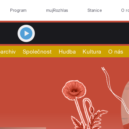
Program
mujRozhlas
Stanice
O r
archiv
Společnost
Hudba
Kultura
O nás