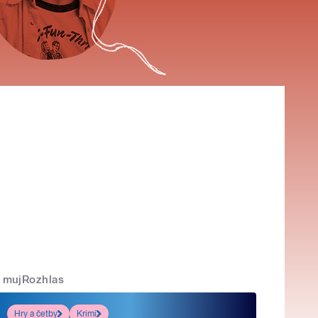
mujRozhlas
Hry a četby
Krimi