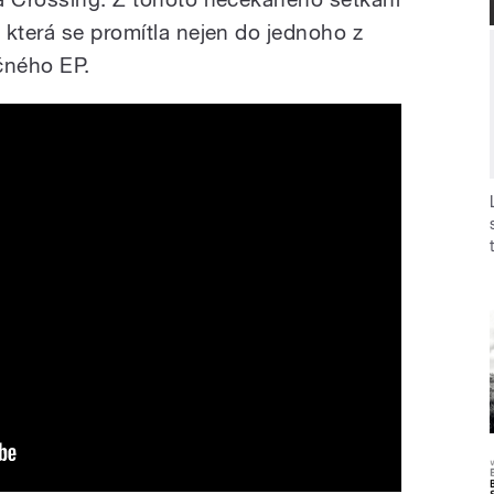
 která se promítla nejen do jednoho z
ečného EP.