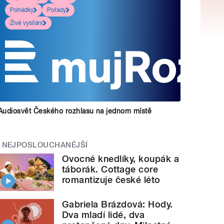
Pohádky
Pořady
Živé vysílání
Audiosvět Českého rozhlasu na jednom místě
NEJPOSLOUCHANĚJŠÍ
Ovocné knedlíky, koupák a
táborák. Cottage core
romantizuje české léto
Gabriela Brázdová: Hody.
Dva mladí lidé, dva