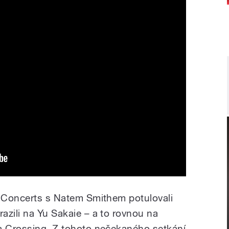
k Concerts s Natem Smithem potulovali
azili na Yu Sakaie – a to rovnou na
a Crossing. Z tohoto nečekaného setkání