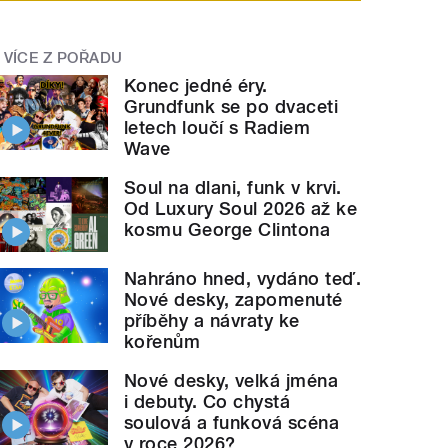
VÍCE Z POŘADU
Konec jedné éry.
Grundfunk se po dvaceti
letech loučí s Radiem
Wave
Soul na dlani, funk v krvi.
Od Luxury Soul 2026 až ke
kosmu George Clintona
Nahráno hned, vydáno teď.
Nové desky, zapomenuté
příběhy a návraty ke
kořenům
Nové desky, velká jména
i debuty. Co chystá
soulová a funková scéna
v roce 2026?