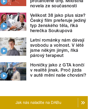
protančené dny. Milostná
novela ze současnosti
Velikost 38 jako plus size?
Český film preferuje jediný
typ ženského těla, říká
herečka Soukupová
Letní románky nám dávají
svobodu a volnost. V létě
jsme někým jiným, říká
párový terapeut
Honičky jako z GTA končí
v realitě jinak. Proč jízda
v autě mění naše chování?
Jak nás naladíte na DABu