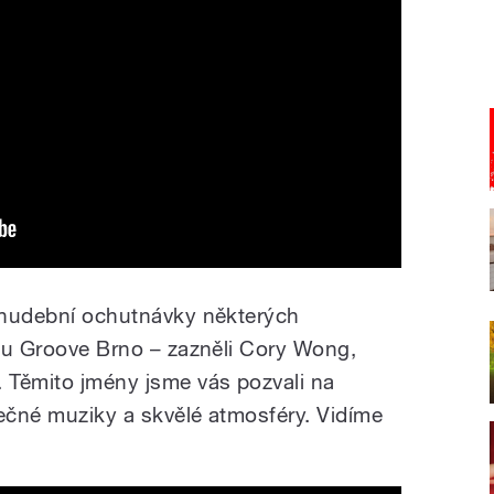
i hudební ochutnávky některých
alu Groove Brno – zazněli Cory Wong,
. Těmito jmény jsme vás pozvali na
mečné muziky a skvělé atmosféry. Vidíme