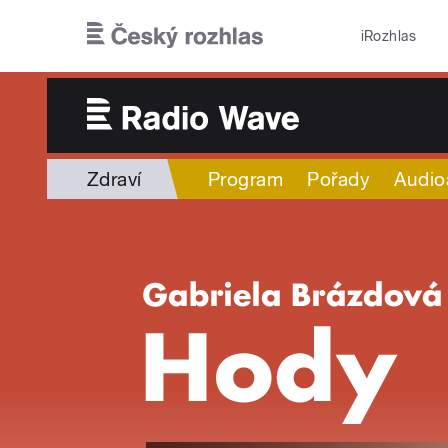
Přejít k hlavnímu obsahu
iRozhlas
Zdraví
Program
Pořady
Audio