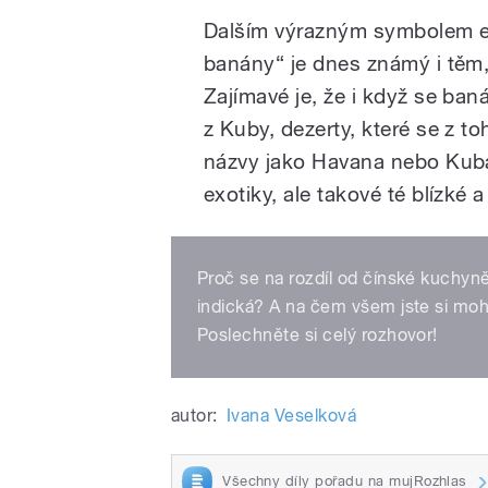
Dalším výrazným symbolem ex
banány“ je dnes známý i těm, 
Zajímavé je, že i když se b
z Kuby, dezerty, které se z t
názvy jako Havana nebo Kubá
exotiky, ale takové té blízké 
Proč se na rozdíl od čínské kuchyn
indická? A na čem všem jste si moh
Poslechněte si celý rozhovor!
autor:
Ivana Veselková
Všechny díly pořadu na mujRozhlas