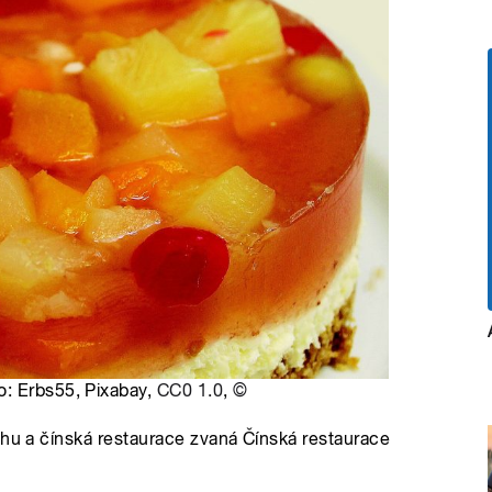
o: Erbs55, Pixabay,
CC0 1.0
,
©
chu a čínská restaurace zvaná Čínská restaurace