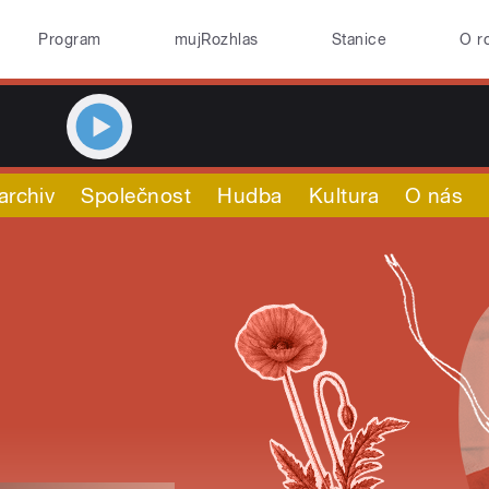
Program
mujRozhlas
Stanice
O r
archiv
Společnost
Hudba
Kultura
O nás