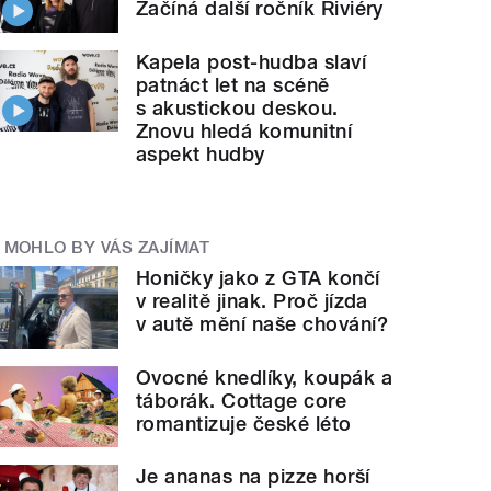
Začíná další ročník Riviéry
Kapela post-hudba slaví
patnáct let na scéně
s akustickou deskou.
Znovu hledá komunitní
aspekt hudby
MOHLO BY VÁS ZAJÍMAT
Honičky jako z GTA končí
v realitě jinak. Proč jízda
v autě mění naše chování?
Ovocné knedlíky, koupák a
táborák. Cottage core
romantizuje české léto
Je ananas na pizze horší