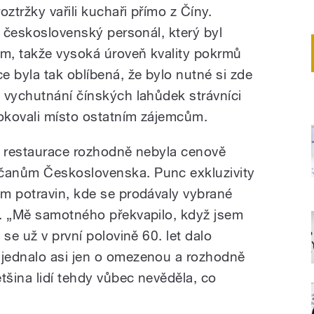
ztržky vařili kuchaři přímo z Číny.
l československý personál, který byl
m, takže vysoká úroveň kvality pokrmů
e byla tak oblíbená, že bylo nutné si zde
 vychutnání čínských lahůdek strávníci
lokovali místo ostatním zájemcům.
ní restaurace rozhodně nebyla cenově
čanům Československa. Punc exkluzivity
m potravin, kde se prodávaly vybrané
y. „Mě samotného překvapilo, když jsem
se už v první polovině 60. let dalo
jednalo asi jen o omezenou a rozhodně
tšina lidí tehdy vůbec nevěděla, co