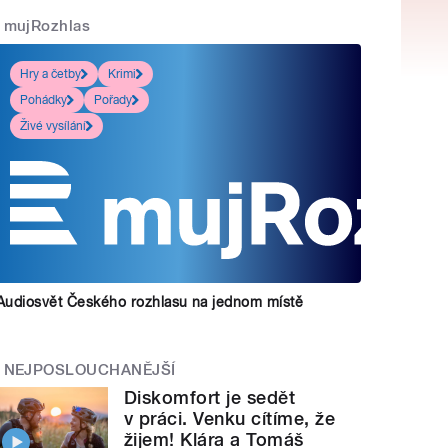
mujRozhlas
Hry a četby
Krimi
Pohádky
Pořady
Živé vysílání
Audiosvět Českého rozhlasu na jednom místě
NEJPOSLOUCHANĚJŠÍ
Diskomfort je sedět
v práci. Venku cítíme, že
žijem! Klára a Tomáš