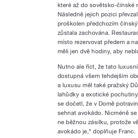
které až do sovětsko-čínské ro
Následně jejich pozici převza
proškolen předchozím čínský
zůstala zachována. Restaurac
místo rezervovat předem a na
měli jen dvě hodiny, aby neb
Nutno ale říct, že tato luxus
dostupná všem tehdejším ob
a luxusu měl také pražský Dů
lahůdky a exotické pochutin
se dočetl, že v Domě potravin 
sehnat avokádo. Nicméně se 
ne běžnou zásilku, protože vě
avokádo je,“ doplňuje Franc.