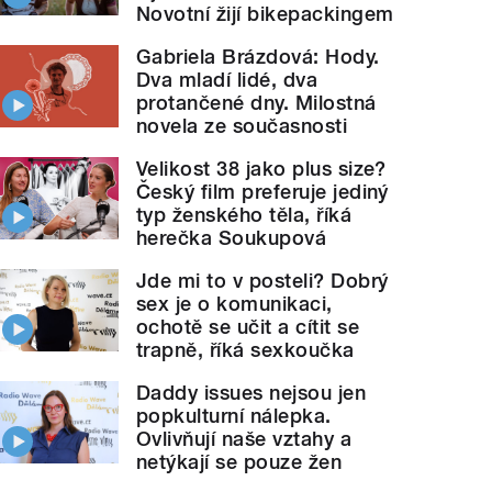
Novotní žijí bikepackingem
Gabriela Brázdová: Hody.
Dva mladí lidé, dva
protančené dny. Milostná
novela ze současnosti
Velikost 38 jako plus size?
Český film preferuje jediný
typ ženského těla, říká
herečka Soukupová
Jde mi to v posteli? Dobrý
sex je o komunikaci,
ochotě se učit a cítit se
trapně, říká sexkoučka
Daddy issues nejsou jen
popkulturní nálepka.
Ovlivňují naše vztahy a
netýkají se pouze žen