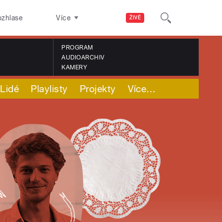
ozhlase
Více
ŽIVĚ
PROGRAM
AUDIOARCHIV
KAMERY
Lidé
Playlisty
Projekty
Více
…