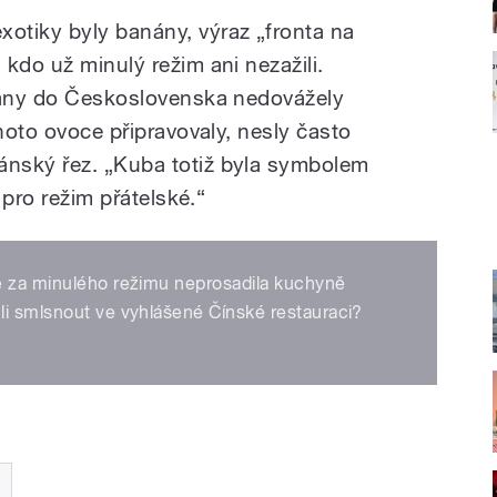
otiky byly banány, výraz „fronta na
kdo už minulý režim ani nezažili.
anány do Československa nedovážely
ohoto ovoce připravovaly, nesly často
nský řez. „Kuba totiž byla symbolem
a pro režim přátelské.“
ě za minulého režimu neprosadila kuchyně
li smlsnout ve vyhlášené Čínské restauraci?