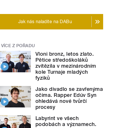
Jak nás naladíte na DABu
VÍCE Z POŘADU
Vloni bronz, letos zlato.
Pětice středoškoláků
zvítězila v mezinárodním
kole Turnaje mladých
fyziků
Jako divadlo se zavřenýma
očima. Rapper Edúv Syn
ohledává nové tvůrčí
procesy
Labyrint ve všech
podobách a významech.