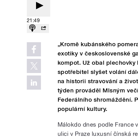
21:49
„Kromě kubánského pomera
exotiky v československé ga
kompot. Už obal plechovky b
spotřebitel slyšet volání dá
na historii stravování a živo
týden prováděl Mlsným več
Federálního shromáždění. 
populární kultury.
Málokdo dnes podle France ví
ulici v Praze luxusní čínská 