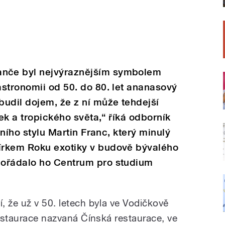
nče byl nejvýraznějším symbolem
stronomii od 50. do 80. let ananasový
udil dojem, že z ní může tehdejší
lek a tropického světa,“ říká odborník
tního stylu Martin Franc, který minulý
írkem Roku exotiky v budově bývalého
Pořádalo ho Centrum pro studium
, že už v 50. letech byla ve Vodičkově
restaurace nazvaná Čínská restaurace, ve