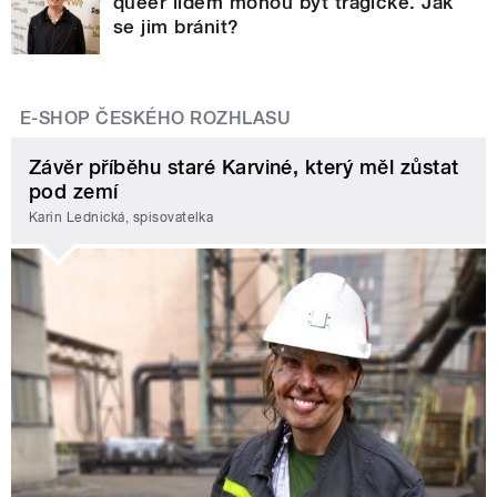
queer lidem mohou být tragické. Jak
se jim bránit?
E-SHOP ČESKÉHO ROZHLASU
Závěr příběhu staré Karviné, který měl zůstat
pod zemí
Karin Lednická, spisovatelka