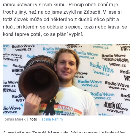
rámci uctívání v širším kruhu. Princip oběti bohům je
trochu jiný, než na co jsme zvyklí na Západě. V lese si
totiž člověk může od některého z duchů něco přát a
rituál, při kterém se obětuje slepice, koza nebo kráva, se
koná teprve poté, co se přání vyplní.
Tomáš Marek
|
foto:
Fatima Rahimi