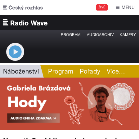
Přejít k hlavnímu obsahu
MENU
ŽIVĚ
PROGRAM
AUDIOARCHIV
KAMERY
Náboženství
Program
Pořady
Více
…