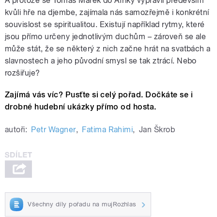
A protože se Tomáš Marek do Afriky vypravil především
kvůli hře na djembe, zajímala nás samozřejmě i konkrétní
souvislost se spiritualitou. Existují například rytmy, které
jsou přímo určeny jednotlivým duchům – zároveň se ale
může stát, že se některý z nich začne hrát na svatbách a
slavnostech a jeho původní smysl se tak ztrácí. Nebo
rozšiřuje?
Zajímá vás víc? Pusťte si celý pořad. Dočkáte se i
drobné hudební ukázky přímo od hosta.
autoři:
Petr Wagner
,
Fatima Rahimi
,
Jan Škrob
Všechny díly pořadu na mujRozhlas