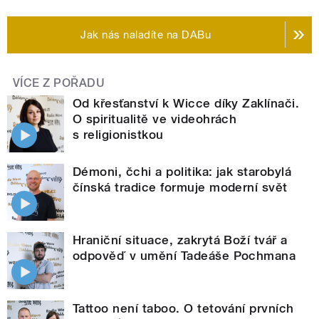
Jak nás naladíte na DABu
VÍCE Z POŘADU
Od křesťanství k Wicce díky Zaklínači.
O spiritualitě ve videohrách
s religionistkou
Démoni, čchi a politika: jak starobylá
čínská tradice formuje moderní svět
Hraniční situace, zakrytá Boží tvář a
odpověď v umění Tadeáše Pochmana
Tattoo není taboo. O tetování prvních