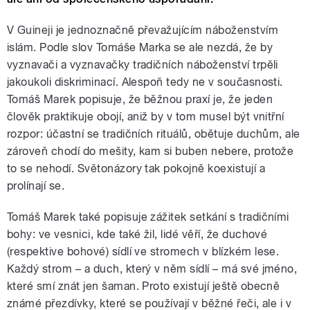
V Guineji je jednoznačně převažujícím náboženstvím
islám. Podle slov Tomáše Marka se ale nezdá, že by
vyznavači a vyznavačky tradičních náboženství trpěli
jakoukoli diskriminací. Alespoň tedy ne v současnosti.
Tomáš Marek popisuje, že běžnou praxí je, že jeden
člověk praktikuje obojí, aniž by v tom musel být vnitřní
rozpor: účastní se tradičních rituálů, obětuje duchům, ale
zároveň chodí do mešity, kam si buben nebere, protože
to se nehodí. Světonázory tak pokojně koexistují a
prolínají se.
Tomáš Marek také popisuje zážitek setkání s tradičními
bohy: ve vesnici, kde také žil, lidé věří, že duchové
(respektive bohové) sídlí ve stromech v blízkém lese.
Každý strom – a duch, který v něm sídlí – má své jméno,
které smí znát jen šaman. Proto existují ještě obecně
známé přezdívky, které se používají v běžné řeči, ale i v