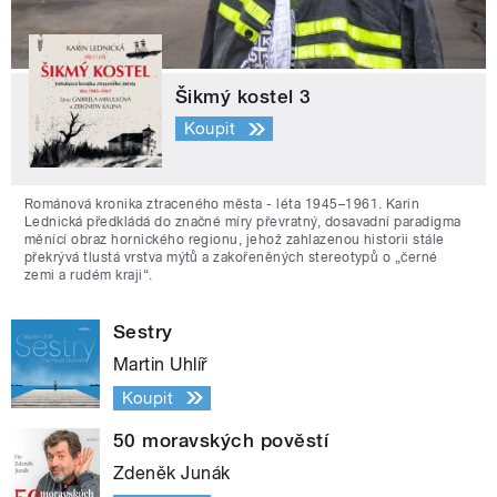
Šikmý kostel 3
Koupit
Románová kronika ztraceného města - léta 1945–1961. Karin
Lednická předkládá do značné míry převratný, dosavadní paradigma
měnící obraz hornického regionu, jehož zahlazenou historii stále
překrývá tlustá vrstva mýtů a zakořeněných stereotypů o „černé
zemi a rudém kraji“.
Sestry
Martin Uhlíř
Koupit
50 moravských pověstí
Zdeněk Junák