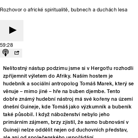
Rozhovor o africké spiritualitě, bubnech a duchách lesa
59:28
Nelítostný nástup podzimu jsme si v Hergot!u rozhodli
zpříjemnit výletem do Afriky. Naším hostem je
hudebník a sociální antropolog Tomáš Marek, který se
věnuje – mimo jiné – hře na buben djembe. Tento
dobře známý hudební nástroj má své kořeny na území
dnešní Guineje, kde Tomáš jako výzkumník a bubeník
také působil. I když náboženství nebylo jeho
primárním zájmem, brzy zjistil, že samo bubnování v
Guineji nelze oddělit nejen od duchovních představ,
ale ani od společenského uspořádání.