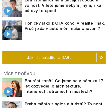
volnost. V létě jsme někým jiným, říká
párový terapeut
Honičky jako z GTA končí v realitě jinak.
Proč jízda v autě mění naše chování?
Jak nás naladíte na DABu
VÍCE Z POŘADU
Bourání končí. Co jsme se v něm za 17
let dozvěděli o architektuře,
interiérech, stromech i městech?
Praha město singles a turistů? To není