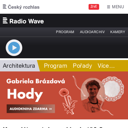
Přejít k hlavnímu obsahu
MENU
ŽIVĚ
PROGRAM
AUDIOARCHIV
KAMERY
Architektura
Program
Pořady
Více
…