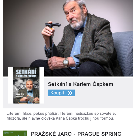
Setkání s Karlem Čapkem
Koupit
Literární fikce, pokus přiblížit literární nadsázkou spisovatele,
filozofa, ale hlavně člověka Karla Čapka trochu jinou formou.
PRAŽSKÉ JARO - PRAGUE SPRING