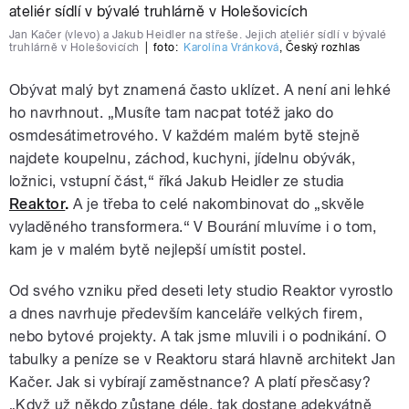
Jan Kačer (vlevo) a Jakub Heidler na střeše. Jejich ateliér sídlí v bývalé
truhlárně v Holešovicích
|
foto:
Karolína Vránková
,
Český rozhlas
Obývat malý byt znamená často uklízet. A není ani lehké
ho navrhnout. „Musíte tam nacpat totéž jako do
osmdesátimetrového. V každém malém bytě stejně
najdete koupelnu, záchod, kuchyni, jídelnu obývák,
ložnici, vstupní část,“ říká Jakub Heidler ze studia
Reaktor
.
A je třeba to celé nakombinovat do „skvěle
vyladěného transformera.“ V Bourání mluvíme i o tom,
kam je v malém bytě nejlepší umístit postel.
Od svého vzniku před deseti lety studio Reaktor vyrostlo
a dnes navrhuje především kanceláře velkých firem,
nebo bytové projekty. A tak jsme mluvili i o podnikání. O
tabulky a peníze se v Reaktoru stará hlavně architekt Jan
Kačer. Jak si vybírají zaměstnance? A platí přesčasy?
„Když už někdo zůstane déle, tak dostane adekvátně