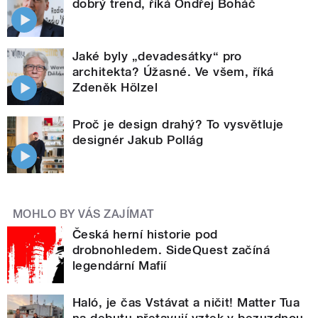
dobrý trend, říká Ondřej Boháč
Jaké byly „devadesátky“ pro
architekta? Úžasné. Ve všem, říká
Zdeněk Hölzel
Proč je design drahý? To vysvětluje
designér Jakub Pollág
MOHLO BY VÁS ZAJÍMAT
Česká herní historie pod
drobnohledem. SideQuest začíná
legendární Mafií
Haló, je čas Vstávat a ničit! Matter Tua
na debutu přetavují vztek v bezuzdnou