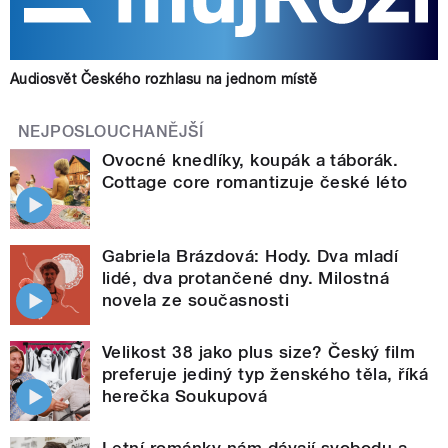
Audiosvět Českého rozhlasu na jednom místě
NEJPOSLOUCHANĚJŠÍ
Ovocné knedlíky, koupák a táborák.
Cottage core romantizuje české léto
Gabriela Brázdová: Hody. Dva mladí
lidé, dva protančené dny. Milostná
novela ze současnosti
Velikost 38 jako plus size? Český film
preferuje jediný typ ženského těla, říká
herečka Soukupová
Letní románky nám dávají svobodu a