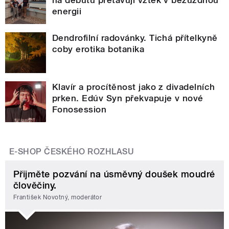
energii
Dendrofilní radovánky. Tichá přítelkyně
coby erotika botanika
Klavír a procítěnost jako z divadelních
prken. Edúv Syn překvapuje v nové
Fonosession
E-SHOP ČESKÉHO ROZHLASU
Přijměte pozvání na úsměvný doušek moudré
člověčiny.
František Novotný, moderátor