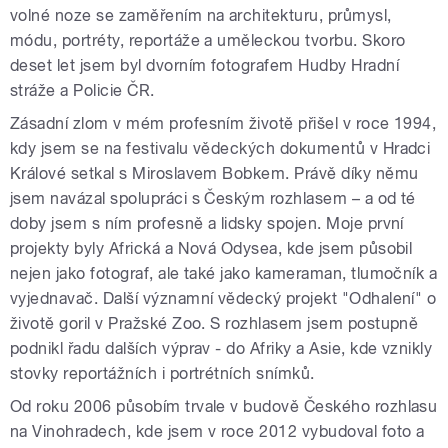
volné noze se zaměřením na architekturu, průmysl,
módu, portréty, reportáže a uměleckou tvorbu. Skoro
deset let jsem byl dvorním fotografem Hudby Hradní
stráže a Policie ČR.
Zásadní zlom v mém profesním životě přišel v roce 1994,
kdy jsem se na festivalu vědeckých dokumentů v Hradci
Králové setkal s Miroslavem Bobkem. Právě díky němu
jsem navázal spolupráci s Českým rozhlasem – a od té
doby jsem s ním profesně a lidsky spojen. Moje první
projekty byly Africká a Nová Odysea, kde jsem působil
nejen jako fotograf, ale také jako kameraman, tlumočník a
vyjednavač. Další významní vědecký projekt "Odhalení" o
životě goril v Pražské Zoo. S rozhlasem jsem postupně
podnikl řadu dalších výprav - do Afriky a Asie, kde vznikly
stovky reportážních i portrétních snímků.
Od roku 2006 působím trvale v budově Českého rozhlasu
na Vinohradech, kde jsem v roce 2012 vybudoval foto a