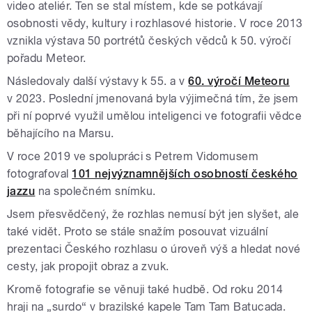
video ateliér. Ten se stal místem, kde se potkávají
osobnosti vědy, kultury i rozhlasové historie. V roce 2013
vznikla výstava 50 portrétů českých vědců k 50. výročí
pořadu Meteor.
Následovaly další výstavy k 55. a v
60. výročí Meteoru
v 2023. Poslední jmenovaná byla výjimečná tím, že jsem
při ní poprvé využil umělou inteligenci ve fotografii vědce
běhajícího na Marsu.
V roce 2019 ve spolupráci s Petrem Vidomusem
fotografoval
101 nejvýznamnějších osobností českého
jazzu
na společném snímku.
Jsem přesvědčený, že rozhlas nemusí být jen slyšet, ale
také vidět. Proto se stále snažím posouvat vizuální
prezentaci Českého rozhlasu o úroveň výš a hledat nové
cesty, jak propojit obraz a zvuk.
Kromě fotografie se věnuji také hudbě. Od roku 2014
hraji na „surdo“ v brazilské kapele Tam Tam Batucada.