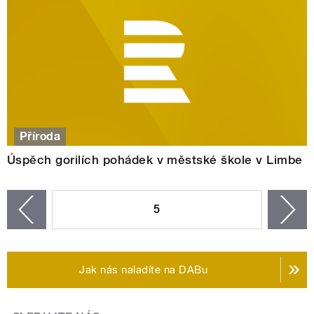
Příroda
Úspěch gorilích pohádek v městské škole v Limbe
STRÁNKY
5
n
zí
Jak nás naladíte na DABu