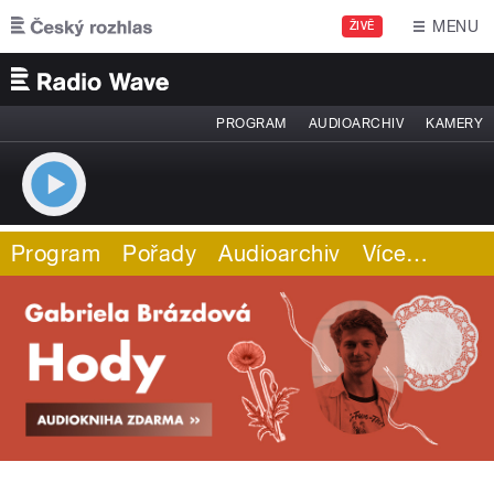
Přejít k hlavnímu obsahu
MENU
ŽIVĚ
PROGRAM
AUDIOARCHIV
KAMERY
Program
Pořady
Audioarchiv
Více
…