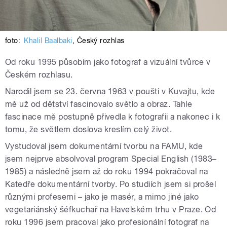
foto:
Khalil Baalbaki
,
Český rozhlas
Od roku 1995 působím jako fotograf a vizuální tvůrce v
Českém rozhlasu.
Narodil jsem se 23. června 1963 v poušti v Kuvajtu, kde
mě už od dětství fascinovalo světlo a obraz. Tahle
fascinace mě postupně přivedla k fotografii a nakonec i k
tomu, že světlem doslova kreslím celý život.
Vystudoval jsem dokumentární tvorbu na FAMU, kde
jsem nejprve absolvoval program Special English (1983–
1985) a následně jsem až do roku 1994 pokračoval na
Katedře dokumentární tvorby. Po studiích jsem si prošel
různými profesemi – jako je masér, a mimo jiné jako
vegetariánský šéfkuchař na Havelském trhu v Praze. Od
roku 1996 jsem pracoval jako profesionální fotograf na