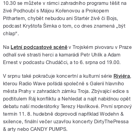
10.30 se můžete v rámci zahradního programu těšit na
živé Podhoubí s Májou Kořenovou a Prokopem
Pithartem, chybět nebudou ani Startér živě či Bojs,
podcast Kryštofa Šimka o tom, co dnes znamená „být
chlap“.
Na
Letní podcastové scéně
v Trojském pivovaru v Praze
odhalí své strasti herci a kamarádi Petr Uhlík a Adam
Ernest v podcastu Chudáčci, a to 6. srpna od 19.00.
V srpnu také pokračuje koncertní a kulturní série
Riviéra
,
kterou Radio Wave pořádá společně s Galerií hlavního
města Prahy v zahradách zámku Troja. Zbývající edice s
podtitulem Ráj konfliktu a Nehledat a najít nabídnou opět
debatu naší moderátorky Terezy Havlíkové. První srpnový
termín 11. 8. hudebně doprovodí například Wodehn &
sxilence, finální večer uzavřou koncerty DirtyThePressa
& arty nebo CANDY PUMPS.