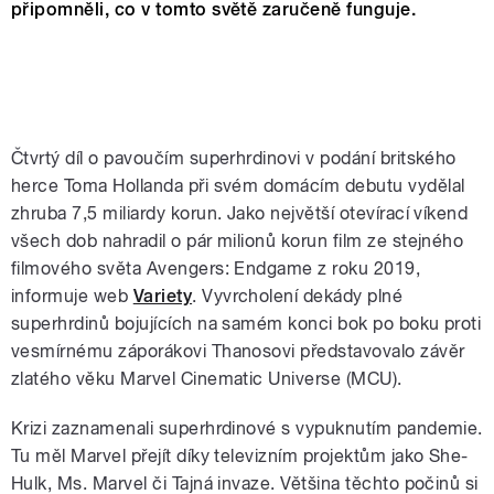
připomněli, co v tomto světě zaručeně funguje.
Čtvrtý díl o pavoučím superhrdinovi v podání britského
herce Toma Hollanda při svém domácím debutu vydělal
zhruba 7,5 miliardy korun. Jako největší otevírací víkend
všech dob nahradil o pár milionů korun film ze stejného
filmového světa Avengers: Endgame z roku 2019,
informuje web
Variety
. Vyvrcholení dekády plné
superhrdinů bojujících na samém konci bok po boku proti
vesmírnému záporákovi Thanosovi představovalo závěr
zlatého věku Marvel Cinematic Universe (MCU).
Krizi zaznamenali superhrdinové s vypuknutím pandemie.
Tu měl Marvel přejít díky televizním projektům jako She-
Hulk, Ms. Marvel či Tajná invaze. Většina těchto počinů si