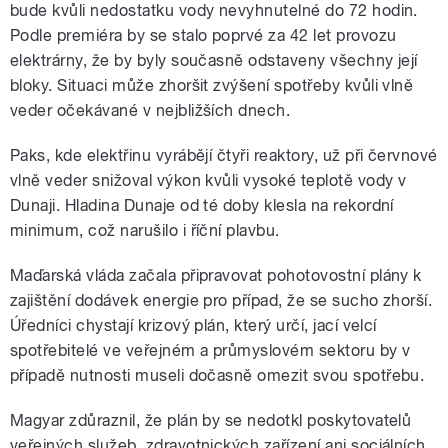
bude kvůli nedostatku vody nevyhnutelné do 72 hodin.
Podle premiéra by se stalo poprvé za 42 let provozu
elektrárny, že by byly současně odstaveny všechny její
bloky. Situaci může zhoršit zvýšení spotřeby kvůli vlně
veder očekávané v nejbližších dnech.
Paks, kde elektřinu vyrábějí čtyři reaktory, už při červnové
vlně veder snižoval výkon kvůli vysoké teplotě vody v
Dunaji. Hladina Dunaje od té doby klesla na rekordní
minimum, což narušilo i říční plavbu.
Maďarská vláda začala připravovat pohotovostní plány k
zajištění dodávek energie pro případ, že se sucho zhorší.
Úředníci chystají krizový plán, který určí, jací velcí
spotřebitelé ve veřejném a průmyslovém sektoru by v
případě nutnosti museli dočasně omezit svou spotřebu.
Magyar zdůraznil, že plán by se nedotkl poskytovatelů
veřejných služeb, zdravotnických zařízení ani sociálních