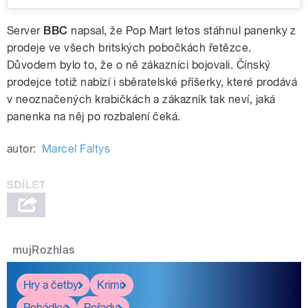
Server
BBC
napsal, že Pop Mart letos stáhnul panenky z
prodeje ve všech britských pobočkách řetězce.
Důvodem bylo to, že o ně zákazníci bojovali. Čínský
prodejce totiž nabízí i sběratelské příšerky, které prodává
v neoznačených krabičkách a zákazník tak neví, jaká
panenka na něj po rozbalení čeká.
autor:
Marcel Faltys
mujRozhlas
Hry a četby
Krimi
Pohádky
Pořady