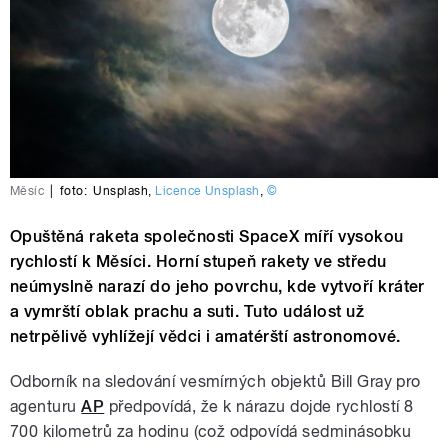
Měsíc
|
foto:
Unsplash
,
Licence Unsplash
,
©
Opuštěná raketa společnosti SpaceX míří vysokou
rychlostí k Měsíci. Horní stupeň rakety ve středu
neúmyslně narazí do jeho povrchu, kde vytvoří kráter
a vymrští oblak prachu a suti. Tuto událost už
netrpělivě vyhlížejí vědci i amatérští astronomové.
Odborník na sledování vesmírných objektů Bill Gray pro
agenturu
AP
předpovídá, že k nárazu dojde rychlostí 8
700 kilometrů za hodinu (což odpovídá sedminásobku