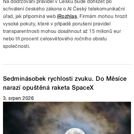
Na dodržování pravidel v Česku bude dohlížet po
schválení českého zákona o AI Český telekomunikační
úřad, jak připomíná web
iRozhlas
. Firmám mohou hrozit
vysoké pokuty, které v případě porušení pravidel
transparentnosti mohou dosáhnout až 15 milionů eur
nebo tří procent celosvětového ročního obratu
společnosti.
Sedminásobek rychlosti zvuku. Do Měsíce
narazí opuštěná raketa SpaceX
3. srpen 2026