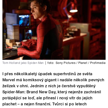
Tom Holland jako Spider-Man
|
foto:
Sony Pictures / Planet / Profimedia
I přes několikaletý úpadek superhrdinů ze světa
Marvel má komiksový gigant i nadále několik pevných
želízek v ohni. Jedním z nich je čerstvě vypuštěný
Spider-Man: Brand New Day, který nejenže zachránil
potápějící se loď, ale přinesl i nový vítr do jejích
plachet – a nejen finanční. Tvůrci si po letech