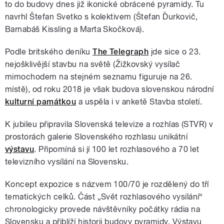
to do budovy dnes již ikonické obrácené pyramidy. Tu
navrhl Štefan Svetko s kolektivem (Štefan Ďurkovič,
Barnabáš Kissling a Marta Skočková).
Podle britského deníku
The Telegraph
jde sice o 23.
nejošklivější stavbu na světě (Žižkovský vysílač
mimochodem na stejném seznamu figuruje na 26.
místě), od roku 2018 je však budova slovenskou národní
kulturní památkou
a uspěla i v anketě Stavba století.
K jubileu připravila Slovenská televize a rozhlas (STVR) v
prostorách galerie Slovenského rozhlasu unikátní
výstavu
. Připomíná si jí 100 let rozhlasového a 70 let
televizního vysílání na Slovensku.
Koncept expozice s názvem 100/70 je rozdělený do tří
tematických celků. Část „Svět rozhlasového vysílání“
chronologicky provede návštěvníky počátky rádia na
Slovensku a přiblíží historii budovy pyramidy. Výstavu