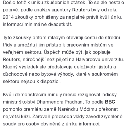
Došlo totiž k úniku zkušebních otázek. To se ale nestalo
poprvé, podle analýzy agentury
Reuters
byly od roku
2014 zkoušky prohlášeny za neplatné právě kvůli úniku
informací minimálně dvacetkrát.
Tyto zkoušky přitom mladým otevírají cestu do střední
třídy a umožňují jim přístup k pracovním místům ve
veřejném sektoru. Úspěch může být, jak popisuje
Reuters, náročnější než přijetí na Harvardovu univerzitu.
Kladný výsledek ale představuje celoživotní jistotu a
důchodové nebo bytové výhody, které v soukromém
sektoru nejsou k dispozici.
Kvůli demonstracím minulý měsíc rezignoval indický
ministr školství Dharmendra Pradhan. To podle
BBC
pomohlo premiéru země Naréndru Módímu překonat
největší krizi. Zároveň předseda vlády zavedl zrychlené
soudy pro osoby obviněné z úniku informací.