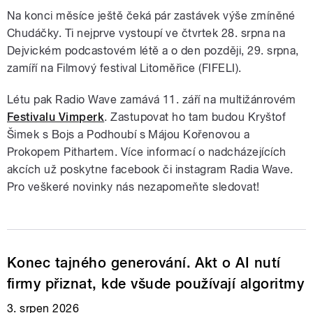
Na konci měsíce ještě čeká pár zastávek výše zmíněné
Chudáčky. Ti nejprve vystoupí ve čtvrtek 28. srpna na
Dejvickém podcastovém létě a o den později, 29. srpna,
zamíří na Filmový festival Litoměřice (FIFELI).
Létu pak Radio Wave zamává 11. září na multižánrovém
Festivalu Vimperk
. Zastupovat ho tam budou Kryštof
Šimek s Bojs a Podhoubí s Májou Kořenovou a
Prokopem Pithartem. Více informací o nadcházejících
akcích už poskytne facebook či instagram Radia Wave.
Pro veškeré novinky nás nezapomeňte sledovat!
Konec tajného generování. Akt o AI nutí
firmy přiznat, kde všude používají algoritmy
3. srpen 2026