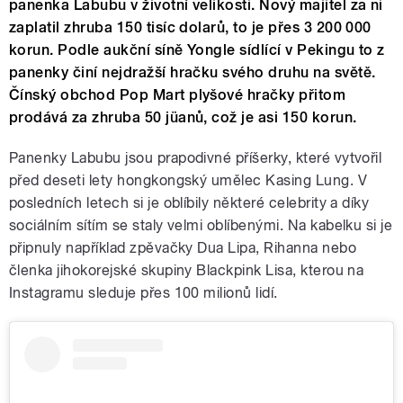
panenka Labubu v životní velikosti. Nový majitel za ni
zaplatil zhruba 150 tisíc dolarů, to je přes 3 200 000
korun. Podle aukční síně Yongle sídlící v Pekingu to z
panenky činí nejdražší hračku svého druhu na světě.
Čínský obchod Pop Mart plyšové hračky přitom
prodává za zhruba 50 jüanů, což je asi 150 korun.
Panenky Labubu jsou prapodivné příšerky, které vytvořil
před deseti lety hongkongský umělec Kasing Lung. V
posledních letech si je oblíbily některé celebrity a díky
sociálním sítím se staly velmi oblíbenými. Na kabelku si je
připnuly například zpěvačky Dua Lipa, Rihanna nebo
členka jihokorejské skupiny Blackpink Lisa, kterou na
Instagramu sleduje přes 100 milionů lidí.