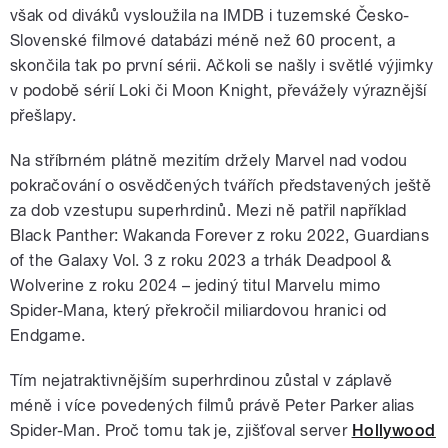
však od diváků vysloužila na IMDB i tuzemské Česko-
Slovenské filmové databázi méně než 60 procent, a
skončila tak po první sérii. Ačkoli se našly i světlé výjimky
v podobě sérií Loki či Moon Knight, převážely výraznější
přešlapy.
Na stříbrném plátně mezitím držely Marvel nad vodou
pokračování o osvědčených tvářích představených ještě
za dob vzestupu superhrdinů. Mezi ně patřil například
Black Panther: Wakanda Forever z roku 2022, Guardians
of the Galaxy Vol. 3 z roku 2023 a trhák Deadpool &
Wolverine z roku 2024 – jediný titul Marvelu mimo
Spider-Mana, který překročil miliardovou hranici od
Endgame.
Tím nejatraktivnějším superhrdinou zůstal v záplavě
méně i více povedených filmů právě Peter Parker alias
Spider-Man. Proč tomu tak je, zjišťoval server
Hollywood