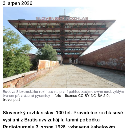
3. srpen 2026
Budova Slovenského rozhlasu na první pohled zaujme svým neobvyklým
tvarem převrácené pyramidy
|
foto:
licence CC BY-NC-SA 2.0
,
trevor.patt
Slovenský rozhlas slaví 100 let. Pravidelné rozhlasové
vysílání z Bratislavy zahájila tamní pobočka
Radiojournalu 3. srpna 1926, vybavená kabelovým