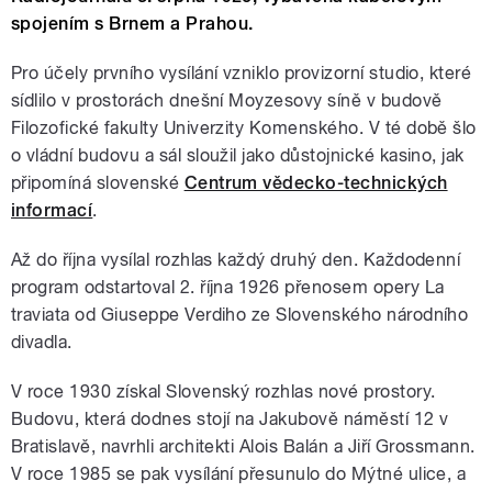
spojením s Brnem a Prahou.
Pro účely prvního vysílání vzniklo provizorní studio, které
sídlilo v prostorách dnešní Moyzesovy síně v budově
Filozofické fakulty Univerzity Komenského. V té době šlo
o vládní budovu a sál sloužil jako důstojnické kasino, jak
připomíná slovenské
Centrum vědecko-technických
informací
.
Až do října vysílal rozhlas každý druhý den. Každodenní
program odstartoval 2. října 1926 přenosem opery La
traviata od Giuseppe Verdiho ze Slovenského národního
divadla.
V roce 1930 získal Slovenský rozhlas nové prostory.
Budovu, která dodnes stojí na Jakubově náměstí 12 v
Bratislavě, navrhli architekti Alois Balán a Jiří Grossmann.
V roce 1985 se pak vysílání přesunulo do Mýtné ulice, a