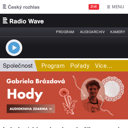
Přejít k hlavnímu obsahu
MENU
ŽIVĚ
PROGRAM
AUDIOARCHIV
KAMERY
Společnost
Program
Pořady
Více
…