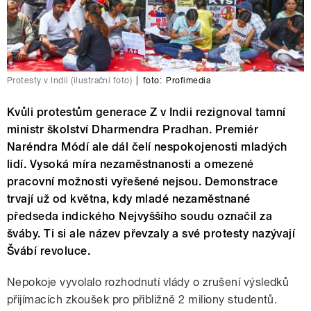
Protesty v Indii (ilustrační foto)
|
foto:
Profimedia
Kvůli protestům generace Z v Indii rezignoval tamní
ministr školství Dharmendra Pradhan. Premiér
Naréndra Módí ale dál čelí nespokojenosti mladých
lidí. Vysoká míra nezaměstnanosti a omezené
pracovní možnosti vyřešené nejsou. Demonstrace
trvají už od května, kdy mladé nezaměstnané
předseda indického Nejvyššího soudu označil za
šváby. Ti si ale název převzaly a své protesty nazývají
Švábí revoluce.
Nepokoje vyvolalo rozhodnutí vlády o zrušení výsledků
přijímacích zkoušek pro přibližně 2 miliony studentů.