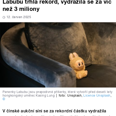
Labubu trhla rekord, vydražila se za víc
než 3 miliony
12. červen 2025
Panenky Labubu jsou prapodivné příšerky, které vytvořil před deseti lety
hongkongský umělec Kasing Lung
|
foto:
Unsplash
,
Licence Unsplash
,
©
V čínské aukční síni se za rekordní částku vydražila