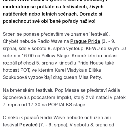
moderátory se potkáte na festivalech, živých
natáčeních nebo letních scénách. Dorazte si
poslechnout své oblíbené pořady naživo!
Srpen se ponese především ve znamení festivalů.
Chybět nebude Radio Wave na
Prague Pride
(3. - 9.
srpna), kde v sobotu 8. srpna vystoupí KEWU se svým DJ
setem v 16.00 na Yellow Stage. Kromě letního počasí
rozpálí příchozí 5. srpna v kinosálu Pride House také
hotcast POT, ve kterém Karel Vladyka a Eliška
Soukupová vyzpovídají drag queen Miss Petty.
Na brněnském festivalu Pop Messe se představí Adéla
Šponerová s podcastem Impakt, který živě natáčí v pátek
7. srpna od 17.30 na POPTALKS stage.
O několik pořadů Radia Wave nebude ochuzen ani
festival
Povaleč
(7. - 9. srpna). V sobotu 8. srpna od