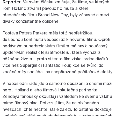
Reporter
. Ve svém článku zmiňuje, že filmy, ve kterých
Tom Holland ztvárnil pavoučího muže a které
předcházely filmu Brand New Day, byly zábavné a mezi
diváky konzistentně oblíbené.
Postava Petera Parkera měla totiž nepřetržitou,
důslednou kontinuitu vedoucí až k novému filmu. Oproti
nedávným superhrdinským filmům má navíc současný
Spider-Man realističtější atmosféru, která vychází z
běžného života. I proto si tento film získal srdce diváků
více než Supergirl či Fantastic Four, kde se tvůrci do
značné míry spoléhali na nadpřirozené počítačové efekty.
V neposlední řadě jde o samotné obsazení a chemii mezi
herci. Holland a jeho filmová i skutečná partnerka
Zendaya fanoušky okouzlují i vzhledem ke svému vztahu
mimo filmový plac. Potvrzují tím, že na oblíbených
hvězdách, chtě nechtě, stále záleží. To ostatně dokazuje
i očekávaný střet nově představených i starých známých