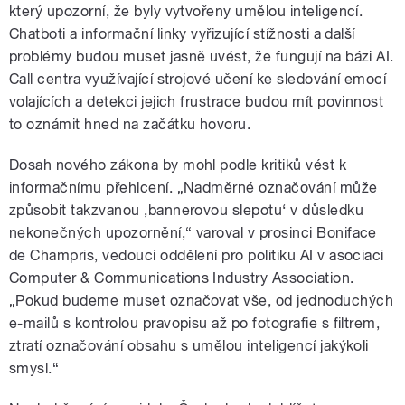
který upozorní, že byly vytvořeny umělou inteligencí.
Chatboti a informační linky vyřizující stížnosti a další
problémy budou muset jasně uvést, že fungují na bázi AI.
Call centra využívající strojové učení ke sledování emocí
volajících a detekci jejich frustrace budou mít povinnost
to oznámit hned na začátku hovoru.
Dosah nového zákona by mohl podle kritiků vést k
informačnímu přehlcení. „Nadměrné označování může
způsobit takzvanou ‚bannerovou slepotu‘ v důsledku
nekonečných upozornění,“ varoval v prosinci Boniface
de Champris, vedoucí oddělení pro politiku AI v asociaci
Computer & Communications Industry Association.
„Pokud budeme muset označovat vše, od jednoduchých
e-mailů s kontrolou pravopisu až po fotografie s filtrem,
ztratí označování obsahu s umělou inteligencí jakýkoli
smysl.“