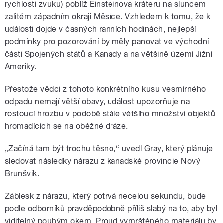
rychlosti zvuku) poblíž Einsteinova kráteru na sluncem
zalitém západním okraji Měsíce. Vzhledem k tomu, že k
události dojde v časných ranních hodinách, nejlepší
podmínky pro pozorování by měly panovat ve východní
části Spojených států a Kanady a na většině území Jižní
Ameriky.
Přestože vědci z tohoto konkrétního kusu vesmírného
odpadu nemají větší obavy, událost upozorňuje na
rostoucí hrozbu v podobě stále většího množství objektů
hromadících se na oběžné dráze.
„Začíná tam být trochu těsno,“ uvedl Gray, který plánuje
sledovat následky nárazu z kanadské provincie Nový
Brunšvik.
Záblesk z nárazu, který potrvá necelou sekundu, bude
podle odborníků pravděpodobně příliš slabý na to, aby byl
viditelný pouhým okem. Proud vymrštěného materiálu by