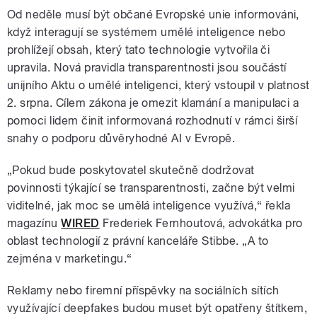
Od neděle musí být občané Evropské unie informováni,
když interagují se systémem umělé inteligence nebo
prohlížejí obsah, který tato technologie vytvořila či
upravila. Nová pravidla transparentnosti jsou součástí
unijního Aktu o umělé inteligenci, který vstoupil v platnost
2. srpna. Cílem zákona je omezit klamání a manipulaci a
pomoci lidem činit informovaná rozhodnutí v rámci širší
snahy o podporu důvěryhodné AI v Evropě.
„Pokud bude poskytovatel skutečně dodržovat
povinnosti týkající se transparentnosti, začne být velmi
viditelné, jak moc se umělá inteligence využívá,“ řekla
magazínu
WIRED
Frederiek Fernhoutová, advokátka pro
oblast technologií z právní kanceláře Stibbe. „A to
zejména v marketingu.“
Reklamy nebo firemní příspěvky na sociálních sítích
využívající deepfakes budou muset být opatřeny štítkem,