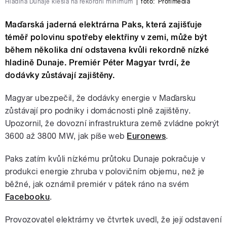
Hladina Dunaje klesla na rekordní minimum
|
foto:
Profimedia
Maďarská jaderná elektrárna Paks, která zajišťuje
téměř polovinu spotřeby elektřiny v zemi, může být
během několika dní odstavena kvůli rekordně nízké
hladině Dunaje. Premiér Péter Magyar tvrdí, že
dodávky zůstávají zajištěny.
Magyar ubezpečil, že dodávky energie v Maďarsku
zůstávají pro podniky i domácnosti plně zajištěny.
Upozornil, že dovozní infrastruktura země zvládne pokrýt
3600 až 3800 MW, jak píše web
Euronews
.
Paks zatím kvůli nízkému průtoku Dunaje pokračuje v
produkci energie zhruba v polovičním objemu, než je
běžné, jak oznámil premiér v pátek ráno na svém
Facebooku
.
Provozovatel elektrárny ve čtvrtek uvedl, že její odstavení