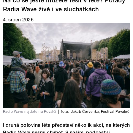
Na co se ještě můžete těšit v létě? Pořady
Radia Wave živě i ve sluchátkách
4. srpen 2026
Radio Wave najdete na Povalči
|
foto:
Jakub Červenka
,
Festival Povaleč
I druhá polovina léta představí několik akcí, na kterých
Radio Wave nesmí chybět. S našimi podcasty i