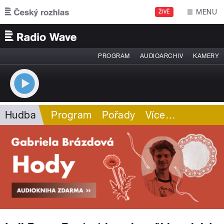
Přejít k hlavnímu obsahu
MENU
ŽIVĚ
PROGRAM
AUDIOARCHIV
KAMERY
Hudba
Program
Pořady
Více
…