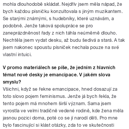
mohla dlouhodobě skládat. Nejdřív jsem měla nápad, že
bych každou písničku konzultovala s jiným muzikantem.
Se starými známými, s hudebníky, které uznávám, a
podobně. Jenže taková spolupráce se pro
zaneprázdněnost řady z nich táhla neúměrně dlouho.
Nechtěla jsem vydat desku, až budu šedivá a stará. A tak
jsem nakonec spoustu písniček nechala pouze na své
vlastní intuici.
V promo materiálech se píše, že jedním z hlavních
témat nové desky je emancipace. V jakém slova
smyslu?
Všichni, když se řekne emancipace, hned dosazují za
toto slovo pojem feminismus. Jenže já bych řekla, že
tento pojem má mnohem širší význam. Sama jsem
vyrostla ve velmi tradičně vedené rodině, kde žena měla
jasnou pozici doma, poté co se jí narodí děti. Pro mne
bylo fascinující si klást otázky, zda to ve skutečnosti