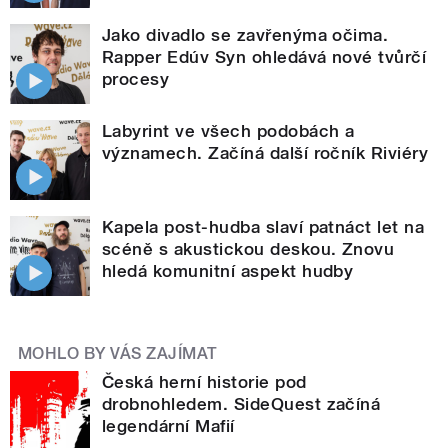
Jako divadlo se zavřenýma očima.
Rapper Edúv Syn ohledává nové tvůrčí
procesy
Labyrint ve všech podobách a
významech. Začíná další ročník Riviéry
Kapela post-hudba slaví patnáct let na
scéně s akustickou deskou. Znovu
hledá komunitní aspekt hudby
MOHLO BY VÁS ZAJÍMAT
Česká herní historie pod
drobnohledem. SideQuest začíná
legendární Mafií