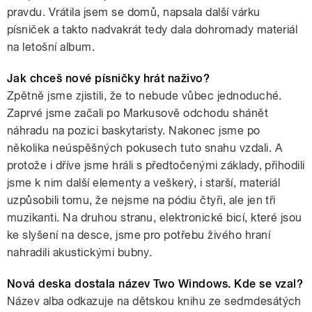
pravdu. Vrátila jsem se domů, napsala další várku
písniček a takto nadvakrát tedy dala dohromady materiál
na letošní album.
Jak chceš nové písničky hrát naživo?
Zpětně jsme zjistili, že to nebude vůbec jednoduché.
Zaprvé jsme začali po Markusově odchodu shánět
náhradu na pozici baskytaristy. Nakonec jsme po
několika neúspěšných pokusech tuto snahu vzdali. A
protože i dříve jsme hráli s předtočenými základy, přihodili
jsme k nim další elementy a veškerý, i starší, materiál
uzpůsobili tomu, že nejsme na pódiu čtyři, ale jen tři
muzikanti. Na druhou stranu, elektronické bicí, které jsou
ke slyšení na desce, jsme pro potřebu živého hraní
nahradili akustickými bubny.
Nová deska dostala název Two Windows. Kde se vzal?
Název alba odkazuje na dětskou knihu ze sedmdesátých