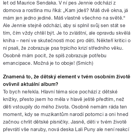
let od Maurice Sendaka. V ní pes Jennie odchází z
domova a rostlina mu říká: „Kam jdeš? Máš dvě okna, já
mám jen jedno jediné. Máš vlastně všechno na světě.“
Ale Jennie stejně odchází, aby si splnil svůj sen stát se
tím, čím vždy chtěl být. Je to zvláštní, ale opravdu skvělá
kniha – není ve skutečnosti moc pro děti. Někteří kritici o
ní psali, že zobrazuje psa trpícího krizí středního věku.
Osobně mám pocit, že spíš zobrazuje potřebu
emancipace. Možná je to oboje! (Smích)
Znamená to, že dětský element v tvém osobním životě
ovlivnil aktuální album?
To bych neřekla. Hlavní téma sice pochází z dětské
knížky, přesto jsem ho měla v hlavě ještě předtím, než
děti vstoupily do mého života. Osobně nemám ráda ten
moment, kdy se muzikantům narodí potomci a oni hned
začnou chrlit dětské písničky. Jasně, děti v tvém životě
převrátí vše naruby, nová deska Lali Puny ale není reakcí