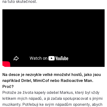
na tuto skutečnost.
Lali Puna: Deep Dream
Na desce je nezvykle velké množství hostů, jako jsou
například Dntel, MimiCof nebo Radioactive Man.
Proč?
Protože ze života kapely odešel Markus, který byl vždy
kritikem mých nápadů, a já začala spolupracovat s jinými
muzikanty. Potřebuji ke svým nápadům oponenty, abych