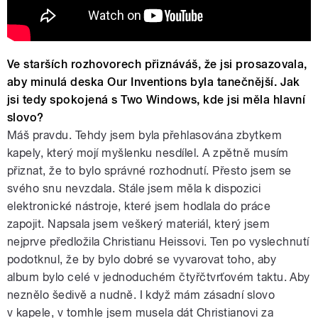
Ve starších rozhovorech přiznáváš, že jsi prosazovala,
aby minulá deska Our Inventions byla tanečnější. Jak
jsi tedy spokojená s Two Windows, kde jsi měla hlavní
slovo?
Máš pravdu. Tehdy jsem byla přehlasována zbytkem
kapely, který mojí myšlenku nesdílel. A zpětně musím
přiznat, že to bylo správné rozhodnutí. Přesto jsem se
svého snu nevzdala. Stále jsem měla k dispozici
elektronické nástroje, které jsem hodlala do práce
zapojit. Napsala jsem veškerý materiál, který jsem
nejprve předložila Christianu Heissovi. Ten po vyslechnutí
podotknul, že by bylo dobré se vyvarovat toho, aby
album bylo celé v jednoduchém čtyřčtvrťovém taktu. Aby
neznělo šedivě a nudně. I když mám zásadní slovo
v kapele, v tomhle jsem musela dát Christianovi za