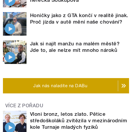
herečka Soukupová
Honičky jako z GTA končí v realitě jinak.
Proč jízda v autě mění naše chování?
Jak si najít manžu na malém městě?
Jde to, ale nelze mít mnoho nároků
Jak nás naladíte na DABu
VÍCE Z POŘADU
Vloni bronz, letos zlato. Pětice
středoškoláků zvítězila v mezinárodním
kole Turnaje mladých fyziků