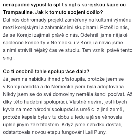
nenápadně vypustila split singl s korejskou kapelou
Trampauline. Jak k tomuto spojení došlo?
Dal nás dohromady projekt zaměřený na kulturní výměnu
mezi korejskými a zahraničními skupinami. Potěšilo nás,
že se Korejci zajímali právě o nás. Odehráli jsme nějaké
společné koncerty v Německu i v Koreji a navíc jsme
s nimi strávili nějaký čas ve studiu. Tam vznikl právě tento
singl.
Co ti osobně tahle spolupráce dala?
Já jsem na nabídku ihned přistoupila, protože jsem se
v Koreji narodila a do Německa jsem byla adoptována.
Nikdy jsem se do své domoviny neměla šanci podívat. Až
díky této hudební spolupráci. Vlastně nevím, jestli bych
kývla na mezinárodní spolupráci s umělci z jiné země,
protože kapela byla v tu dobu u ledu a já se věnovala
úplně jiným záležitostem. Když jsme nabídku dostali,
odstartovala novou etapu fungování Lali Puny.