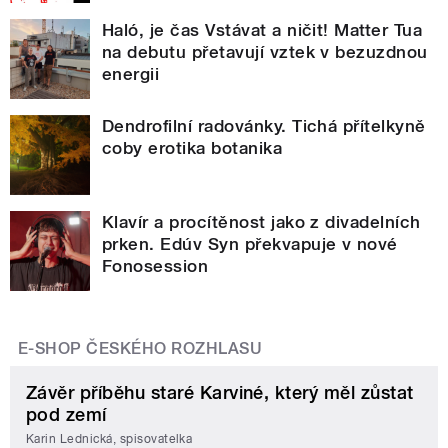
Haló, je čas Vstávat a ničit! Matter Tua
na debutu přetavují vztek v bezuzdnou
energii
Dendrofilní radovánky. Tichá přítelkyně
coby erotika botanika
Klavír a procítěnost jako z divadelních
prken. Edúv Syn překvapuje v nové
Fonosession
E-SHOP ČESKÉHO ROZHLASU
Závěr příběhu staré Karviné, který měl zůstat
pod zemí
Karin Lednická, spisovatelka