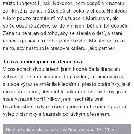
může fungovat i jinak. Nakonec jsem dospěla k názoru,
že i když jsi žena, můžeš dělat, cokoliv chceš. Nehledej
v tom pouze promítnutí mé situace s Markusem, ale
spíše obecné závěry, ke kterým jsem během let dospěla.
Žena tu není jen od toho, aby se starala o dětí, o staré
rodiče a já nevím o koho ještě dalšího. Má stejné právo
na to, aby nastoupila pracovní kariéru, jako partner.
Taková emancipace na denní bázi.
V posledních dvou letech jsem hodně četla literaturu
zabývající se feminismem. Je pravdou, že pracovně se
situace výrazně změnila k lepšímu, přesto podmínky, jaké
má žena k tomu, aby mohla uskutečňovat své sny, jsou
stále výrazně horší. Nikdy jsem nechtěla psát
bezstarostné texty o ničem, přesto tentokrát na povrch
vylezly písničky s bezmála politickým přesahem.
Německo-korejská kapela Lali Puna vystoupí 23. 11. v