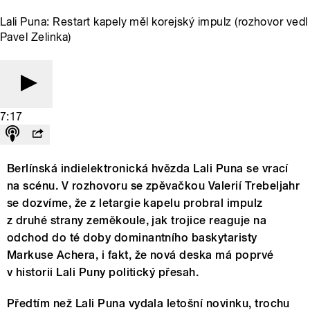
Lali Puna: Restart kapely měl korejský impulz (rozhovor vedl
Pavel Zelinka)
7:17
Berlínská indielektronická hvězda Lali Puna se vrací
na scénu. V rozhovoru se zpěvačkou Valerií Trebeljahr
se dozvíme, že z letargie kapelu probral impulz
z druhé strany zeměkoule, jak trojice reaguje na
odchod do té doby dominantního baskytaristy
Markuse Achera, i fakt, že nová deska má poprvé
v historii Lali Puny politický přesah.
Předtím než Lali Puna vydala letošní novinku, trochu