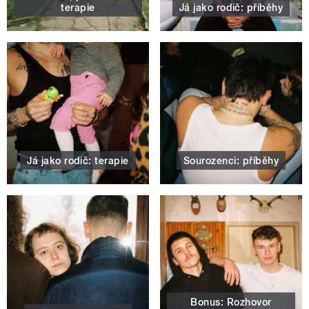
terapie
Já jako rodič: příběhy
Já jako rodič: terapie
Sourozenci: příběhy
Bonus: Rozhovor