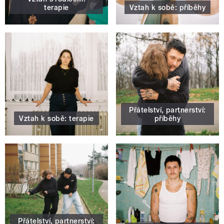
terapie
Vztah k sobě: příběhy
Přátelství, partnerství:
Vztah k sobě: terapie
příběhy
Přátelství, partnerství: