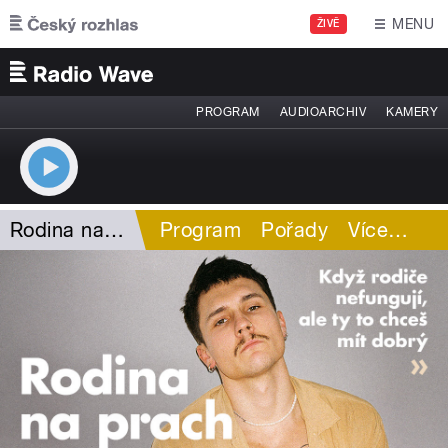
Přejít k hlavnímu obsahu
MENU
ŽIVĚ
PROGRAM
AUDIOARCHIV
KAMERY
Rodina na prach
Program
Pořady
Více
…