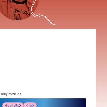
mujRozhlas
Hry a četby
Krimi