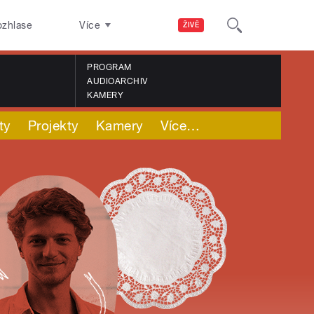
ozhlase
Více
ŽIVĚ
PROGRAM
AUDIOARCHIV
KAMERY
ty
Projekty
Kamery
Více
…