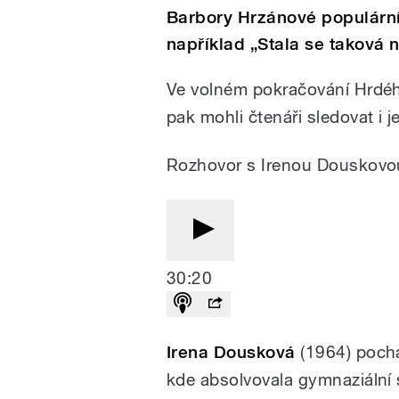
Barbory Hrzánové populární l
například „Stala se taková 
Ve volném pokračování Hrdé
pak mohli čtenáři sledovat i je
Rozhovor s Irenou Douskovo
30:20
Irena Dousková
(1964) pocház
kde absolvovala gymnaziální s