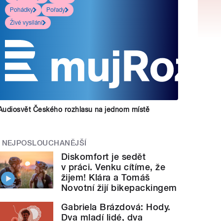
Pohádky
Pořady
Živé vysílání
Audiosvět Českého rozhlasu na jednom místě
NEJPOSLOUCHANĚJŠÍ
Diskomfort je sedět
v práci. Venku cítíme, že
žijem! Klára a Tomáš
Novotní žijí bikepackingem
Gabriela Brázdová: Hody.
Dva mladí lidé, dva