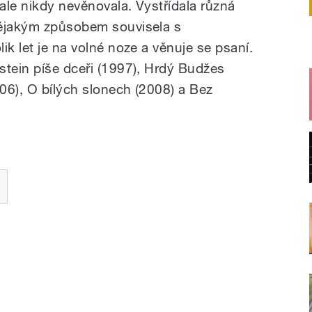
 ale nikdy nevěnovala. Vystřídala různá
nějakým způsobem souvisela s
ik let je na volné noze a věnuje se psaní.
stein píše dceři (1997), Hrdý Budžes
06), O bílých slonech (2008) a Bez