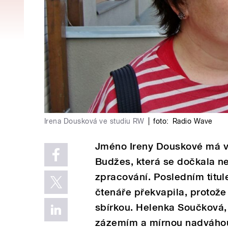
Irena Dousková ve studiu RW
|
foto:
Radio Wave
Jméno Ireny Douskové má vě
Budžes, která se dočkala n
zpracování. Posledním tit
čtenáře překvapila, protože
sbírkou. Helenka Součková
zázemím a mírnou nadváhou 