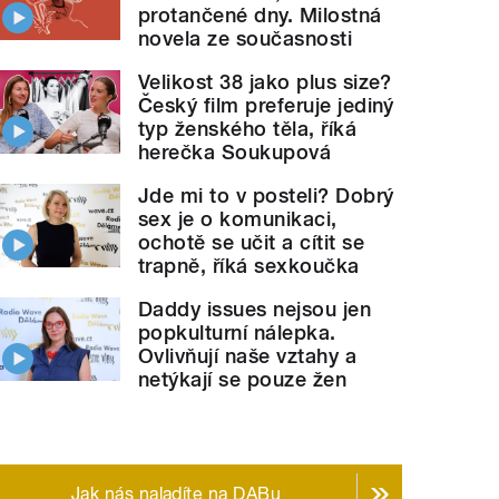
protančené dny. Milostná
novela ze současnosti
Velikost 38 jako plus size?
Český film preferuje jediný
typ ženského těla, říká
herečka Soukupová
Jde mi to v posteli? Dobrý
sex je o komunikaci,
ochotě se učit a cítit se
trapně, říká sexkoučka
Daddy issues nejsou jen
popkulturní nálepka.
Ovlivňují naše vztahy a
netýkají se pouze žen
Jak nás naladíte na DABu