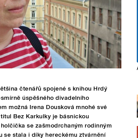
tšina čtenářů spojené s knihou Hrdý
esmírně úspěšného divadelního
ulem možná Irena Dousková mnohé své
 titul Bez Karkulky je básnickou
, holčička se zašmodrchaným rodinným
se stala i díky hereckému ztvárnění