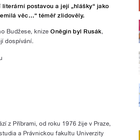
iterární postavou a její „hlášky“ jako
nemilá věc…“ téměř zlidověly.
ho Budžese, knize
Oněgin byl Rusák
,
jí dospívání.
u
í z Příbrami, od roku 1976 žije v Praze,
tudia a Právnickou fakultu Univerzity