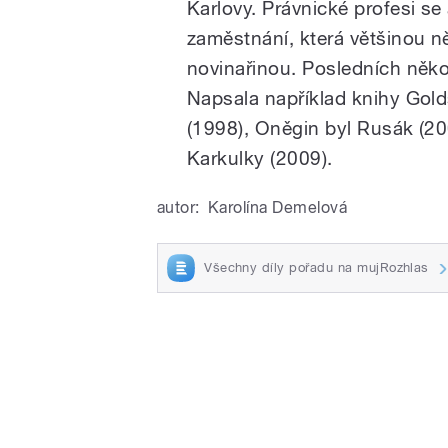
Karlovy. Právnické profesi se
zaměstnání, která většinou 
novinařinou. Posledních někol
Napsala například knihy Gold
(1998), Oněgin byl Rusák (20
Karkulky (2009).
autor:
Karolína Demelová
Všechny díly pořadu na mujRozhlas