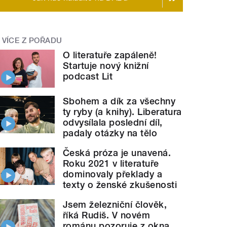
VÍCE Z POŘADU
O literatuře zapáleně!
Startuje nový knižní
podcast Lit
Sbohem a dík za všechny
ty ryby (a knihy). Liberatura
odvysílala poslední díl,
padaly otázky na tělo
Česká próza je unavená.
Roku 2021 v literatuře
dominovaly překlady a
texty o ženské zkušenosti
Jsem železniční člověk,
říká Rudiš. V novém
románu pozoruje z okna