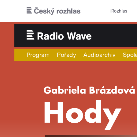
Přejít k hlavnímu obsahu
iRozhlas
Program
Pořady
Audioarchiv
Spol