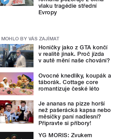
vlaku tragédie střední
Evropy
MOHLO BY VÁS ZAJÍMAT
Honičky jako z GTA končí
v realitě jinak. Proč jízda
v autě mění naše chování?
Ovocné knedlíky, koupák a
táborák. Cottage core
romantizuje české léto
Je ananas na pizze horší
než pašerácká kapsa nebo
měsíčky paní nadlesní?
Připravte si příbory!
YG MORIS: Zvukem