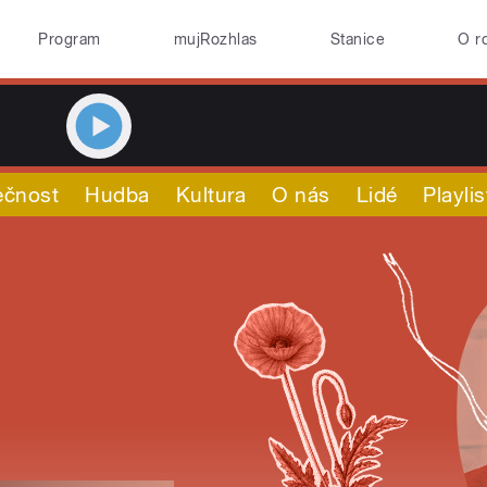
Program
mujRozhlas
Stanice
O r
ečnost
Hudba
Kultura
O nás
Lidé
Playlis