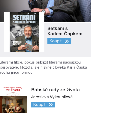
Setkání s
Karlem Čapkem
Koupit
Literární fikce, pokus přiblížit literární nadsázkou
spisovatele, filozofa, ale hlavně člověka Karla Čapka
trochu jinou formou.
Babské rady ze života
Jaroslava Vykoupilová
Koupit